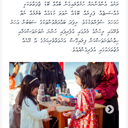
ރަށުގެ އެންމެންނަށް ހުޅުވާލައިގެން ބާއްވާ ބޮޑު ޖާފަތްތަކަކީ
މުއްސަނޖެއް، ފަގީރެއް، ބޮޑެއް ނުވަތަ ކުޑައެއް ބެލުމެއް ނެތް
ހަމަހަމަ ސުފުރާތަކެކެވެ. މިފަދަ ބައްދަލުވުންތަކުގެ ސަބަބުން އަހަރު
ތެރޭގައި މީހުންގެ މެދުގައި އުފެދިފައި ހުންނަ ނުތަނަވަސްކަމާއި
ހިތްނުތަނަވަސްކަން ފިލައިގޮސް، އަޚުވަތްތެރިކަމުގެ އާ ރޫޙެއް
މުޖުތަމައުގައި އުފެދިގެންދެއެވެ.