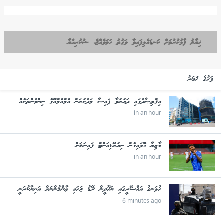
ޚިޔާލު ފާޅުކުރުމަށް ކަނޑައެޅިފައިވާ ވަގުތު ހަމަވެއްޖެ، ޝުކުރިއްޔާ
ފަހުގެ ޚަބަރު
އިޤްތިޞާދުގައި ދައުރުވާ ފައިސާ މަދުކުރަން އެމްއެމްއޭގެ ނިންމުންތަކެއް
in an hour
މާޒިޔާ ގޮވައިގެން ނިއުރޭޑިއަންޓް ފައިނަލަށް
in an hour
ހުޅަނގު އައްސޭރީގައި ޔަހޫދީން ރޭޑު ޖަހައި ޢާންމުންނަށް އަނިޔާކުރަނީ
6 minutes ago