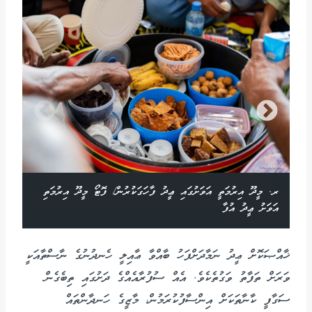
ރ. މީދޫ އިރުމަތީ އަވަށުގައި ޢީދު ފާހަގަކުރުން/ ފޮޓޯ މީދޫ އިރުމަތި
އަވަށު ޢީދު އުފާ
ޚާއްޞަކޮށް ޢީދު ނަމާދަށްފަހު ބާއްވާ ޢާއިލީ ހެނދުނުގެ ނާސްތާއަކީ
ވަރަށް ތަފާތު ވަގުތެކެވެ. އެއް ސުފުރާއެއްގެ ދަށުގައި ތިބެގެން
ސަގާފީ ކާނާތަކަށް އިންސާފުކުރަމުން، މާޒީގެ ހަނދާންތައް