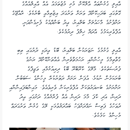
ޢާއިލީ ގުޅުންތައް އާލާކޮށް، މުޅި މުޖުތަމައު އެއް އާއިލާއެއްގެ
ގޮތުގައި ބަދަހިކޮށްދޭ ވަރަށް ވަރުގަދަ އިޖުތިމާޢީ ބާރެކެވެ. ރާއްޖޭގެ
ރަށްފުށުގެ މާހައުލަށް ބަލާއިރު، ޢީދު ބަންދާއެކު ފެށިގެންދަނީ
އުފާވެރިކަމުގެ އާދަޔާ ޚިލާފު ދިރުމެކެވެ.
ޢާއިލީ ގުޅުމުގެ ނަޒަރަކުން ބަލާއިރު، ބޮޑު ޢީދަކީ ދުރުގައި ތިބި
ގާތްތިމާގެ މީހުންނާއި ރަހުމަތްތެރިން އެއްތަންކޮށްދޭ ރަނުގެ
ފުރުޞަތެކެވެ. މާލޭގެ ކާރޫބާރޫ ބޮޑު ދިރިއުޅުމާއި ވަޒީފާގެ
ބުރަކަމުން ނުކުމެ، އުފަން ރަށަށް ދަތުރުކުރާ މީހުންގެ ސަބަބުން
ރަށްރަށުގެ ބަނދަރުތަކަށް އުފާވެރިކަން ވެރިވެއެވެ. މައިންބަފައިންނާއި
ދަރިން، އަދި ކާފަ މާމަ ދަރިން އެއް ފުރާޅެއްގެ ދަށުގައި ޢީދު
ދުވަހުގެ ފަތިސް ނަމާދަށްފަހު ބައްދަލުވުމަކީ ލޭގެ ގުޅުން ވަރުގަދަވާ
މުހިންމު ކަމެކެވެ.