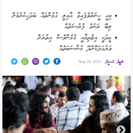
މިއީ ހީނަރުވެފައިވާ އާއިލީ ގުޅުންތައް ބަދަހިކުރުމަށް
ލިބޭ ރަނުގެ ފުރުސަތެއް
ޢީދަކީ އިޖުތިމާއީ ގުޅުންވެސް އިތުރަށް
ވަރުގަދަކޮށްދޭ މުނާސަބަތެއް
ޔަޒީދު ރަޝީދު
May 28, 2026