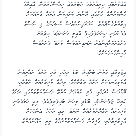
އައުކުރުމާއި ދިރިއުޅުމުގެ ޚަބަރުތައް ހިއްސާކުރުމުން، ޢާއިލާގެ
މެންބަރުންގެ މެދުގައި އޮންނަ ބަދަހިކަން އެތައް ގުނައަކަށް
އިތުރުވެގެންދެއެވެ. ހަމަޔަގީނުންވެސް ހެނދުނުގެ މި ނާސްތާ
ވެގެންދަނީ ހީނަރުވެފައިވާ އާއިލީ ގުޅުންތައް އިތުރަށް
ވަރުގަދަކޮށްދިނުމަށް ނޭނގިނަމަވެސް ކުރެވޭ ވަރަށްވެސް
މުހިންމުކަމަކަށެވެ.
އިޖުތިމާޢީ ގޮތުން ބަލާއިރު، ބޮޑު ޢީދަކީ މުޅި ރަށުގެ ރައްޔިތުން
އެކަތިގަނޑަކަށް ހަދާލާ ވަގުތެކެވެ. ޢީދުގެ ކުޅިވަރުތައް ރޭވުމާއި،
ބޮޑުމަސް ހެދުމާއި، މާލި ނެރުމަށް ކުރެވޭ މަސައްކަތްތަކުގައި ރަށުގެ
ހުރިހާ ޒުވާނުންނާއި ބޮޑެތި މީހުން ބައިވެރިވެއެވެ. މިއީ ހަމައެކަނި
ކުޅިވަރެއް ތައްޔާރުކުރުމެއް ނޫނެވެ. މިއީ އެކަކު އަނެކަކަށް
އެހީތެރިވުމާއި، ގުޅިގެން މަސައްކަތްކުރުމުގެ ރީތި ނަމޫނާއެކެވެ.