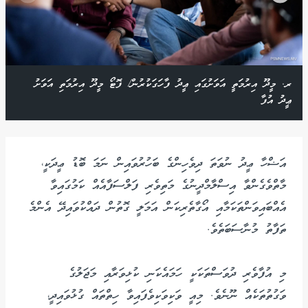
ރ. މީދޫ އިރުމަތީ އަވަށުގައި ޢީދު ފާހަގަކުރުން/ ފޮޓޯ މީދޫ އިރުމަތި އަވަށު
ޢީދު އުފާ
އަޟްހާ ޢީދު ނުވަތަ ދިވެހިންގެ ބަހުރުވައިން ނަމަ ބޮޑު ޢީދަކީ،
މާތްވެގެންވާ އިސްލާމްދީނުގެ މަތިވެރި ފަލްސަފާއެއް ކަމުގައިވާ
އެއްބައިވަންތަކަމާއި އޯގާތެރިކަން އަމަލީ ގޮތުން ދައްކުވައިދޭ އެންމެ
ތަފާތު މުނާސަބަތެވެ.
މި އުފާވެރި ދުވަސްތަކަކީ ހަމައެކަނި ކުޅިވަރާއި މަޖަލުގެ
ވަގުތުތަކެއް ނޫނެވެ. މިއީ ވަކިވަކިވެފައިވާ ހިތްތައް ގުޅުވައިދީ،