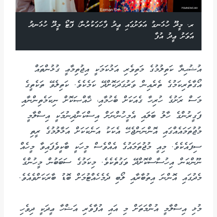
ރ. މީދޫ ހުޅަނގު އަވަށުގައި ޢީދު ފާހަގަކުރުން/ ފޮޓޯ މީދޫ ހުޅަނދު
އަވަށު ޢީދު އުފާ
އުޟުޙިޔާ ކަތިލުމުގެ މަތިވެރި އަޅުކަމަކީ އިޖުތިމާޢީ ގުޅުންތައް
އޯގާތެރިކަމުގެ ތެރެއިން ވަރުގަދަކޮށްދޭ ކަމެކެވެ. ކަތިލެވޭ ތަކެތީގެ
މަސް ރަށުގެ ހުރިހާ ގެއަކަށް ބެހުމާއި، ޚާއްޞަކޮށް ނިކަމެތިންނާއި
ފަގީރުންގެ ހާލު ބަލައި އެމީހުންނަށް އިސްކަންދިނުމަކީ އިސްލާމީ
މުޖުތަމައެއްގައި އޮންނަންޖެހޭ އެކަކު އަނެކަކަށް އަޅާލުމުގެ ރީތި
ސިފައެކެވެ. މިއީ މުޖުތަމައުގެ އެއްވެސް މީހަކީ ބާކީވެފައިވާ މީހެއް
ނޫންކަން އިހުސާސްކޮށްދޭ ވަގުތެކެވެ. މިކަމުގެ ސަބަބުން މީހުންގެ
މެދުގައި އޮންނަ އިތުބާރާއި ލޯބި ދެމެހެއްޓުމަށް ބޮޑު ބާރަކަށްވެއެވެ.
މުޅި އިސްލާމީ އުންމަތަށް މި އައި އުފާވެރި އަޟްހާ ޢީދަކީ ދިވެހި