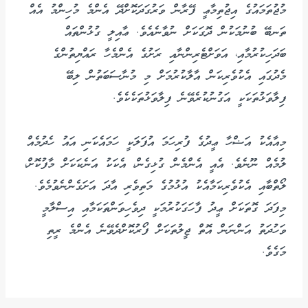
މުޖުތަމައުގެ އިޖުތިމާޢީ ފޭރާން ވަރުގަދަކޮށްދޭ އެންމެ މުހިންމު އެއް
ތަނބޭ ބުނުމަކުން ދޮގަކަށް ނުވާނެއެވެ. ޢާއިލީ ގުޅުންތައް
ބަދަހިކުރުމާއި، އަވަށްޓެރިންނާއި ރަށުގެ އެންމެހާ ރައްޔިތުންގެ
މެދުގައި އެކުވެރިކަން އާލާކުރުމަށް މި މުނާސަބަތުން ލިބޭ
ފިލާވަޅުތަކަކީ އަގުނުކުރެވޭނެ ފިލާވަޅުތަކެކެވެ.
މިއާއެކު އަޟްހާ ޢީދުގެ ފުރިހަމަ އުފަލަކީ ހަމައެކަނި އައު ހެދުމެއް
ލުމެއް ނޫނެވެ. އެއީ އެންމެން ގުޅިގެން، އެކަކު އަނެކަކަށް މާފުކޮށް،
ލޯތްބާއި އެކުވެރިކަމާއެކު އުޅުމުގެ މަތިވެރި އާދަ އަށަގެންނެވުމެވެ.
މިފަދަ ގޮތަކަށް ޢީދު ފާހަގަކުރުމަކީ ދިވެހިވަންތަކަމާއި އިސްލާމީ
ވަހުދަތު އަންނަން އޮތް ޖީލުތަކަށް ފޯރުކޮށްދެވޭނެ އެންމެ ރީތި
މަގެވެ.