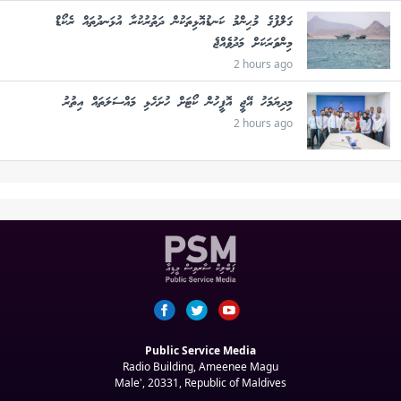
ގަލްފުގެ މުޙިންމު ކަނޑުއޮޅިތަކުން ދަތުރުކުރާ އުޅަނދުތައް ރެކޯޑް
މިންވަރަކަށް މަދުވެއްޖެ
2 hours ago
މިދިޔަމަހު އޭޖީ އޮފީހުން ކޯޓަށް ހުށަހެޅި މައްސަލަތައް އިތުރު
2 hours ago
Public Service Media
Radio Building, Ameenee Magu
Male', 20331, Republic of Maldives