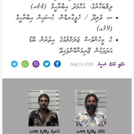
ދިލްބަހާރުގެ، އަޙްމަދު އިބްރާހީމް (44އ)
ނ. ވެލިދޫ / ހެޕީގާރޑްން، ޙުސައިން އިބްރާހީމް
(39އ)
2 މީހުންވެސް ޖަލަށްލުމުގެ އިތުރުން ބޮޑު
އަދަދަކުން ޖޫރިމަނާކޮށްފައިވޭ
އަޒުމީ އާދަމް ނަސީރު
May 13, 2026