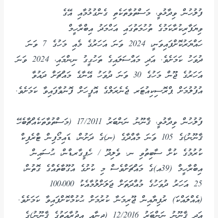
ފުލުހުން ވިދާޅުވީ، މަސްތުވާތަކެތި ގެންގުޅުމާއި އޭގެ
ވިޔަފާރިކުރާކަމުގެ ތުހުމަތުގައި އަޙްމަދު އިބްރާހީމް
ހައްޔަރުކޮށްފައިވަނީ، 2024 ވަނަ އަހަރުގެ މެއި މަހުގެ 7 ވަނަ
ދުވަހު ކަމަށެވެ. އަދި މައްސަލައިގެ ތަހުގީގު ނިންމައި، 2024 ވަނަ
އަހަރުގެ ޖޫން މަހުގެ 30 ވަނަ ދުވަހު އޭނާގެ މައްޗަށް ދައުވާ
އުފުލުމަށް ޕްރޮސިކިއުޓަރ ޖެނެރަލްގެ އޮފީހަށް ފޮނުވާފައިވާ ކަމަށެވެ.
ފުލުހުން ވިދާޅުވީ، ޤާނޫނު ނަންބަރު 17/2011 (މަސްތުވާތަކެއްޗާބެހޭ
ޤާނޫނު)ގެ 105 ވަނަ މާއްދާގެ (ނ)ގެ ދަށުން، ޑައިމޯފިން ޓްރެފިކް
ކުރުމުގެ ކުށް ސާބިތުވި ނ. ވެލިދޫ / ހެޕީގާރޑްން، ޙުސައިން
އިބްރާހީމް (39އ)ގެ މައްޗަށްވެސް މި ކުށުގެ އުގޫބާތެއްގެ ގޮތުން،
25 އަހަރު ދުވަހުގެ މުއްދަަތަށް ޖަލަށްލުމާއެކު 100،000
(އެއްލައްކަ) ރުފިޔާއިން ޖޫރިމަނާ ކުރުމަށް ޙުކުމްކޮށްފައިވާ ކަމަށެވެ.
އަދި ޤާނޫނު ނަންބަރު 12/2016 (ޖިނާއީ އިޖުރާއަތުގެ ޤާނޫނު)ގެ