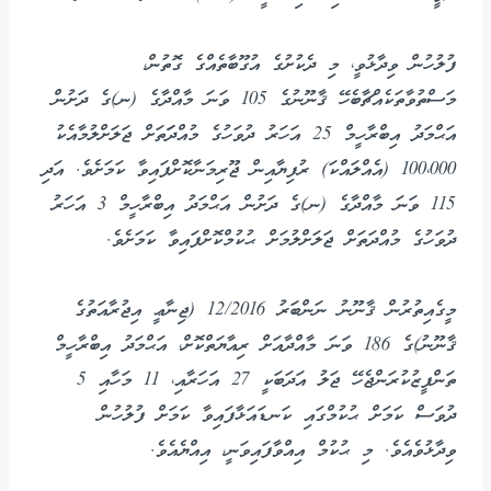
ފުލުހުން ވިދާޅުވީ، މި ދެކުށުގެ އުގޫބާތެއްގެ ގޮތުން،
މަސްތުވާތަކެއްޗާބެހޭ ޤާނޫނުގެ 105 ވަނަ މާއްދާގެ (ނ)ގެ ދަށުން
އަޙްމަދު އިބްރާހީމް 25 އަހަރު ދުވަހުގެ މުއްދަަތަށް ޖަލަށްލުމާއެކު
100،000 (އެއްލައްކަ) ރުފިޔާއިން ޖޫރިމަނާކޮށްފައިވާ ކަމަށެވެ. އަދި
115 ވަނަ މާއްދާގެ (ނ)ގެ ދަށުން އަޙްމަދު އިބްރާހީމް 3 އަހަރު
ދުވަހުގެ މުއްދަތަށް ޖަލަށްލުމަށް ޙުކުމްކޮށްފައިވާ ކަމަށެވެ.
މީގެއިތުރުން ޤާނޫނު ނަންބަރު 12/2016 (ޖިނާޢީ އިޖުރާއަތުގެ
ޤާނޫނު)ގެ 186 ވަނަ މާއްދާއަށް ރިއާޔަތްކޮށް، އަޙްމަދު އިބްރާހީމް
ތަންފީޒުކުރަންޖެހޭ ޖަލު އަދަބަކީ 27 އަހަރާއި، 11 މަހާއި 5
ދުވަސް ކަމަށް ޙުކުމްގައި ކަނޑައަޅާފައިވާ ކަމަށް ފުލުހުން
ވިދާޅުވެއެވެ. މި ޙުކުމް އިއްވާފައިވަނީ، އިއްޔެއެވެ.