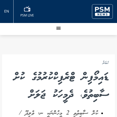
EN
PSM LIVE
ޚަބަރު
ޑައިމޯފިން ޓްރެފިކްކުރުމުގެ ކުށް
ސާބިތުވެ، ދެމީހަކު ޖަލަށް
ކުށް ސާބިތުވި 2 މީހުންނަކީ ނ. ވެލިދޫ /