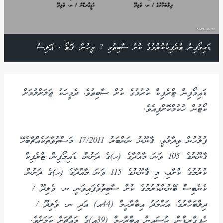
ޑައިމޯފިން ޓްރެފިކްކުރުމުގެ ކުށް ސާބިތުވި 2 މީހުން. ފޮޓޯ : ޕޮލިސް
ޑައިމޯފިން ޓްރެފިކް ކުރުމުގެ ކުށް ސާބިތުވެ، ދެމީހަކު ޖަލަށްލުމަށް
ކޯޓުން ހުކުމްކޮށްފިއެވެ.
ފުލުހުން ވިދާޅުވީ، ޤާނޫނު ނަންބަރު 17/2011 މަސްތުވާތަކެއްޗާބެހޭ
ޤާނޫނުގެ 105 ވަނަ މާއްދާގެ (ހ)ގެ ދަށުން، ޑައިމޯފިން ޓްރެފިކް
ކުރުމުގެ ކުށާއި، މި ޤާނޫނުގެ 115 ވަނަ މާއްދާގެ (ހ)ގެ ދަށުން
ކެނެބިސް ބޭނުންކުރުމުގެ ކުށް ސާބިތުވެފައިވަނީ ނ. ވެލިދޫ /
ދިލްބަހާރުގެ، އަޙްމަދު އިބްރާހީމް (44އ) އަދި ނ. ވެލިދޫ /
ހެޕީގާރޑްން، ޙުސައިން އިބްރާހީމް (39އ)ގެ މައްޗަށް ކަމަށެވެ.