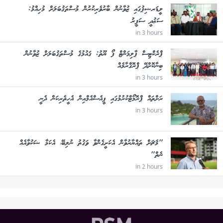
ލީޑަރޝިޕުގައި ޒުވާނުން ބާރުވެރިކުރުން މުސްތަޤުބަލަށް މުހިއްމު:
ސަޢުދީ ސަފީރު
in 3 hours
ޕްރެކްޓިސް ޕާލިމަންޓް ފޯ ޔޫތު: ޤައުމުގެ މުސްތަޤުބަލަށް ޒުވާނުން
ބިނާކޮށްދޭ ޕްރޮގްރާމެއް
in 3 hours
ރަށްތައް ޕްރޮމޯޓްކުރުމުގައި ޕީއެސްއެމްއިން އެހީތެރިކަން ދެނީ
in 3 hours
"މެޗަށް ތައްޔާރުވާން އެކަށީގެންވާ ވަގުތު ނުލިބޭ، އެކަމާ ޝަކުވާއެއް
ނެތް"
in 2 hours