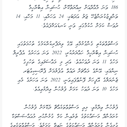
186 ވަނަ މާއްދާއަށް ރިއާޔަތްކޮށް، ޙުސައިން އިބްރާހީމް
ތަންފީޒުކުރަންޖެހޭ ޖަލު އަދަބަކީ، 24 އަހަރާއި، 11 މަހާއި، 14
ދުވަސް ކަމަށް ޙުކުމްގައި ވަނީ ކަނޑައަޅާފައެވެ.
މަސްތުވާތަކެތި ގެންގުޅުމާއި އޭގެ ވިޔަފާރިކުރާކަމުގެ ތުހުމަތުގައި
ޙުސައިން އިބްރާހީމް ހައްޔަރުކުރީ، 2022 ވަނަ އަހަރުގެ އެޕްރީލް
މަހުގެ 11 ވަނަ ދުވަހުއެވެ. އަދި މި މައްސަލައިގެ ތަހުގީގު
ނިންމައި، އޭނާގެ މައްޗަށް ދައުވާ އުފުލުމަށް ޕްރޮސިކިއުޓަރ
ޖެނެރަލްގެ އޮފީހަށް ފޮނުވާފައިވަނީ، 2022 ވަނަ އަހަރުގެ މެއި
މަހުގެ 10 ވަނަ ދުވަހު ކަމަށް ފުލުހުން ވިދާޅުވިއެވެ.
ފުލުހުން ވިދާޅުވީ، މިއީ މަސްތުވާތަކެއްޗާ ދެކޮޅަށް ފުލުހުން
ކުރަމުންދާ މަސައްކަތުގެ ތެރެއިން ކަމާ ގުޅުންހުރި މުއައްސަސާތަކާ
ގުޅިގެން ކުރަމުންދާ މަސައްކަތުގެ ނަތީޖާ ކަމަށެވެ. މަސްތުވާތަކެތީގެ