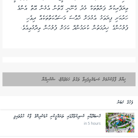
ވިޔަފާރިކުރާ ފަރާތްތަކާ މެދު ގާނޫނީ ގޮތުން އެޅެން އޮތް އެންމެ
ހަރުކަށި ފިޔަވަޅު އެޅުމަށް ޚާއްސަ މަސައްކަތްތަކެއް ދިވެހި
ފުލުހުންގެ ޚިދުމަތުން ކުރަމުންދާ ކަމަށް ފުލުހުން ވިދާޅުވިއެވެ.
ޚިޔާލު ފާޅުކުރުމަށް ކަނޑައެޅިފައިވާ ވަގުތު ހަމަވެއްޖެ، ޝުކުރިއްޔާ
ފަހުގެ ޚަބަރު
ހެނބަދޫއާއި ކެނދިކުޅުދޫގައި ތަރައްޤީކުރި ކުޑަކުދިންގެ ޕާކު ހުޅުވައިފި
in 5 hours