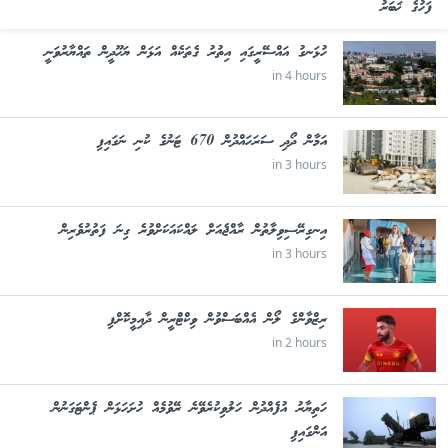
ފަހުގެ ޚަބަރު
ހުޅަނގު އައްސޭރީގައި އިތުރު ގެތަކެއް އަޅަން ޔަހޫދީން ތައްޔާރުވަނީ
in 4 hours
އަމާން ދޯދި ސަރަހައްދުން 670 ޓަނުގެ ކުނި ނަގައިފި
in 3 hours
އިނގިރޭސިވިލާތުން ރާއްޖެއަށް ލައްކައަކަށްވުރެ ގިނަ ފަތުރުވެރިން
in 3 hours
ރިޒްވާންގެ ލޯން އެއްބަސްވުން ވިކްޓްރީން ދާއިމީކޮށްފި
in 2 hours
ހަތިޔާރު އުފެއްދުން ހަލުވިކުރެވޭނެ ރޭވުމެއް ހުށަހަޅަން ޕެންޓަގަނުން
އަންގައިފި