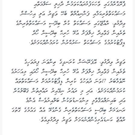
ޕްރޮގްރާމުގައި ވާހަކަފުޅުދައްކަވަމުން ދާޚިލީ ސަލާމަތާއި
މަސައްކަތްތެރިކަމާއި ފަންނިއްޔާތާ ބެހޭ ވަޒީރު ޢަލީ އިހުސާން
ވިދާޅުވީ، ރާއްޖޭގައި މަސައްކަތް ކުރާ ބިދޭސީ މަސައްކަތްތެރިންގެ
ތެރެއިން ޤަވާއިދާ ޚިލާފަށް އުޅޭ ހުރިހާ ބިދޭސީން ހޯދާ
ޑީޕޯޓުކުރުމުގެ މަސައްކަތް ސަރުކާރުން ކުރަމުންދާކަމަށެވެ.
ވަޒީރު ވިދާޅުވީ، އޮޕަރޭޝަން ކުރަނގީގެ ތިންވަނަ ފިޔަވަހީގެ
ތެރެއިން ޤަވާއިދާ ޚިލާފަށް އުޅޭ ހުރިހާ ބިދޭސީން ހޯދައި މިއަހަރުގެ
ނޮވެމްބަރު 17ވަނަ ދުވަހުގެ ކުރިން ޑީޕޯޓުކުރުމަށް މަސައްކަތްތައް
ކުރަމުންދާކަމަށެވެ. އަދި މި ދައުރު ނިމޭއިރު ރައްޔިތުން ޤަބޫލުކުރާ
އަދި ބައިނަލްއަޤްވާމީ މިންގަނޑުތަކުން ބަލާއިރުވެސް އެންމެ
ރަނގަޅަށް ބިދޭސީ މަސައްކަތްތެރިން ގެންގުޅޭ އެއް ގައުމުގެ ގޮތުގަ
ރާއްޖެ ކަނޑައެޅިގެންދާނެކަމަށް ވަޒީރު ވިދާޅުވިއެވެ.