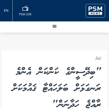
EN
PSM LIVE
ޚަބަރު
"ބިދޭސީންގެ ކަންކަން އެންމެ
ރަނގަޅަށް ބަލަހައްޓާ ޤައުމަކަށް
ރާއްޖެ ހަދާނަން"