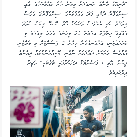
"ދުނިޔޭގެ އެންމެ ރަނގަޅަށް މިކަން ކުރާ ގައުމުތަކުގަ، އެއީ
ސިންގަޕޫރު ދުބާއީ ފަދަ ގައުމުތަކުގަ. ސިންގަޕޫރުގަ ގަވެސް
މިވަގުތު ހުރީ އެއްވެސް ވަރަކަށް ގޮތް ނޭނގޭ މީހުން ނުވަތަ
ގަވާއިދާ ޚިލާފަށް އެގޮތަށް އުޅޭ މީހުންގެ އަދަދު މިވަގުތު މި
ބަލަހައްޓަނީ. އަޅުގަނޑުމެން މިހާރު 2 ޕަސެންޓަށް މި ވެއްޓުނީ.
އެއްވެސް ވަރަކަށް ދައުލަތަށް ނުފެނި، ޑޮކިއުމެންޓްތައް ދިމާނުވާ
މީޙުން، އޭތި 1 ޕަސެންޓަށް ދަށްކުރުމަކީ ޓާގެޓަކީ" ވަޒީރު
ވިދާޅުވިއެވެ.