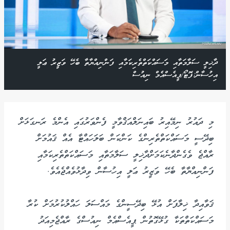
ދާޚިލީ ސަލާމަތާއި މަސައްކަތްތެރިކަމާއި ފަންނިއްޔާތާ ބެހޭ ވަޒީރު ޢަލީ
އިހުސާން:ފޮޓޯ/ޕީއެސްއެމް ނިއުސް
މި ދައުރު ނިމޭއިރު ބައިނަލްއަޤްވާމީ ފެންވަރުގައި އެންމެ ރަނގަޅަށް
ބިދޭސީ މަސައްކަތްތެރިންގެ ކަންކަން ބަލަހައްޓާ އެއް ޤައުމަށް
ރާއްޖެ ވެގެންދާނެކަމަށްދާޚިލީ ސަލާމަތާއި މަސައްކަތްތެރިކަމާއި
ފަންނިއްޔާތާ ބެހޭ ވަޒީރު ޢަލީ އިހުސާން ވިދާޅުވެއްޖެއެވެ.
ޤަވާއިދާ ޚިލާފަށް އުޅޭ ބިދޭސީންގެ މައްސަލަ ހައްލުކުރުމަށް ކުރާ
މަސައްކަތްތަކާ ގުޅޭގޮތުން ޕީއެސްއެމް ނިއުސްގެ ރާއްޖެމިއަދު