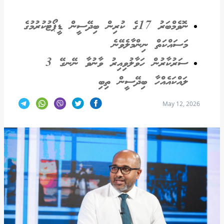
ނޮވެމްބަރު 17ގެ ކުރިން ބިދޭސީން ޑީޕޯޓުކުރުމުގެ
މަސައްކަތް ނިންމާލެވޭނެ
ސަރުކާރުން ހަވާލުވިއިރު ވާނުވާ ނޭނގޭ 3
ލައްކައެއްހާ ބިދޭސީން ތިބި
May 12, 2026