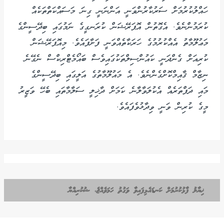
ހައްލުކުރުމަށް ސަރުކާރުންވަނީ އަންނަނީ ގިނަ މަސައްކަތްތަކެއް
ކުރަމުންނެވެ. އެގޮތުން އޮޕަރޭޝަން ކުރަނގީގެ ނަމުގައި ބިދޭސީންގެ
މަޢުލޫމާތު އެއްކުރުމުގެ ހަރަކާތެއްވަނީ ފަށާފައެވެ. މިއޮޕަރޭޝަން
ކުރިއަށް ގެންދަނީ ކައުންސިލްތަކުގައިވެސް ބައޯމެޓްރިކްސް ނެގޭނެ
ނިޒާމް ޤާއިމްކޮށްގެންނެވެ. އެ މައުލޫމާތުގެ އަލީގައި ބިދޭސީންގެ
މައި ދަފްތަރެއް އެކުލަވާލާނެ ކަމަށް ދާޚިލީ ސަލާމާތައި ބެހޭ ވަޒީރު
މީގެ ކުރިން ވަނީ ވިދާޅުވެފައެވެ.
ޚިޔާލު ފާޅުކުރުމަށް ކަނޑައެޅިފައިވާ ވަގުތު ހަމަވެއްޖެ، ޝުކުރިއްޔާ