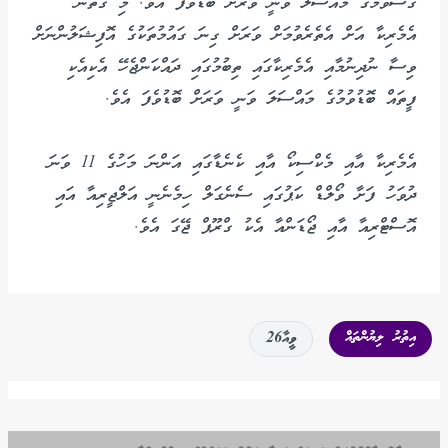
ގޯސްވުމުގެ މައްސަލަ ވަނީ ވަރަށް ބޮޑުވެފަ އެވެ. މި ގޮތުން
އެމެރިކާ އަށް އެތެރެވުމަށް ވަރަށް ގިނަ ގައުމުތަކުގެ އޮފިޝަލުންނަށް
ވިސާ ނުދިނުމާއި އެމެރިކާގައި ތިބުމުގައި ދައްކަންޖެހޭ އެކިއެކި
ފީތައް ބޮޑުވުމުގެ މައްސަލަ ވަނީ ވަރަށް ބޮޑުވެފަ އެވެ.
އެމެރިކާ އާއި މެކްސިކޯ އާއި ކެނެޑާގައި އަންނަ މަހުގެ 11 ވަނަ
ދުވަހު ފަށާ ވޯލްޑް ކަޕުގައި ސެނެގަލް ހިމެނެނީ އަލްޖީރިއާ އައި
އޮސްޓްރިއާ އާއި ޖޯޑަންއާ އެކު ގްރޫޕް ޖޭގަ އެވެ.
އިތުރު ލިޔުންތައް
ވީއާ26