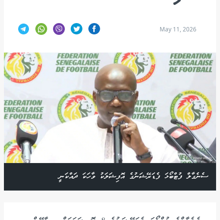
May 11, 2026
ސެނެގާލް ފުޓްބޯޅަ ފެޑަރޭޝަނުގެ އޮފިޝަލަކު ވާހަކަ ދައްކަނީ