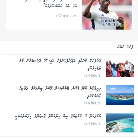
އަގު ބޮޑު އެއްބަސްވުމެއް!
in 42 minutes
ފަހުގެ ޚަބަރު
އުކުޅަހަށް ކުރެއްވި ދަތުރުފުޅަށްފަހު ރައީސްގެ ދެކަނބަލުން މާލެ
ވަޑައިގެންފި
in 4 hours
ދިރިއުޅުން ނޫން އެހެން ބޭނުންތަކަށް ދޫކުރާ ބިންތަކުގެ ޤަވާޢިދު
ޢާންމުކޮށްފި
in 4 hours
އުކުޅަހަށް 2 ހެކްޓަރުގެ ބިން އިތުރުކޮށް ގޮނޑުދޮށް ހިމާޔަތްކުރަނީ
in 4 hours