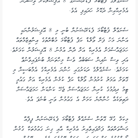
ސެނެގާލްގެ ފުޓްބޯޅަ ފެޑަރޭޝަނުގެ 8 އޮފިޝަލަކަށް ވިސާދޭން
އެމެރިކާއިން ދެކޮޅު ހަދައިފި އެވެ.
ސެނަގާލް ފުޓްބޯޅަ ފެޑަރޭޝަނުން ބުނީ މި 8 އޮފިޝަލުންނަކީ
އަންނަ މަހު ފަށާ ވޯލްޑް ކަޕް ފުޓްބޯޅަ މުބާރާތުގެ އިންތިޒާމްތައް
ހަމަޖައްސެމަށް އެމެރިކާ އަށް ދާން އުޅުނު 8 އޮފިޝަލުން ކަމަށެވެ.
އަދި ވިސާ ނުދިން ސަބަބެއް ވެސް މިހާތަނަށް ބުނެފައިވާނުވާ
ކަމަށެވެ. ސެނެގާލްގެ ދަކަރުގައި ހުންނަ އެމެރިކާގެ އެމްބަސީން މި
ގޮތަށް އަމަލު ކުރުމުން ވޯލްޑް ކަޕް ކުޅެން އެމެރިކާ އަށް ގައުމީ
ޓީމު ދިދުމުގެ ކުރިން ހަމަޖައްސަން ޖެހޭ ކަންކަން ހަމަޖައްސަން
ދަތިތަކެއް ހުންނާނެ ކަމަށް އެ ގައުމުން ވަނީ ބުނެފަ އެވެ.
މިކަމާ ގުޅޭ ގޮތުން ސެނެގާލް ފުޓްބޯޅަ ފެޑަރޭޝަނުން ފީފާއާ
މަޝްވަރާތައް ފަށާފައިވާއިރު އެމެރިކާ އާއި ގިނަ ގައުމުތަކާ ގުޅުން