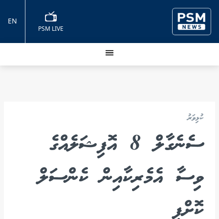
EN
PSM LIVE
ކުޅިވަރު
ސެނެގާލް 8 އޮފިޝަލެއްގެ
ވިސާ އެމެރިކާއިން ކެންސަލް
ކޮށްފި