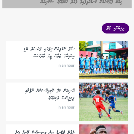
ޚިޔާލު ފާޅުކުރުމަށް ކަނޑައެޅިފައިވާ ވަގުތު ހަމަވެއްޖެ، ޝުކުރިއްޔާ
މިލިޔުމާއި ގުޅޭ
ސާފް ޗެމްޕިއަންޝިޕުގައި ފުރުސަތު ބޮޑީ
އިންޑިއާގެ ޒުވާން ޓީމު ވާދަކުރުން
in an hour
އޭޝިއަން ކަޕް ކޮލިފިކޭޝަނުން ނޭޕާލާއި
ފިލިޕީންސް ވަކިވެއްޖެ
in an hour
ރެއާލް މެޑްރިޑް އިން ވިނީޝިއުސް ޖޫނިއާ އަށް