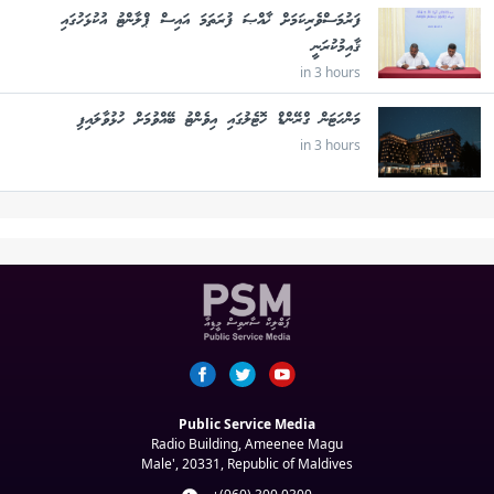
ފަރުމަސްވެރިކަމަށް ޚާއްޞަ ފުރަތަމަ އައިސް ޕްލާންޓު އުކުޅަހުގައި
ޤާއިމުކުރަނީ
in 3 hours
މަންހަޓަން ގްރޭންޑް ހޮޓެލުގައި އިވެންޓު ބޭއްވުމަށް ހުޅުވާލައިފި
in 3 hours
Public Service Media
Radio Building, Ameenee Magu
Male', 20331, Republic of Maldives