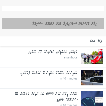
ޚިޔާލު ފާޅުކުރުމަށް ކަނޑައެޅިފައިވާ ވަގުތު ހަމަވެއްޖެ، ޝުކުރިއްޔާ
ފަހުގެ ޚަބަރު
ވެލިދޫގައި ތަރައްޤީކުރި ކުޑަކުދިންގެ ޕާކު ހުޅުވައިފި
in an hour
ބަދަވީންނަށް އަމާޒުކޮށް ޔަހޫދީން ދޭ ހަމަލާތައް ފުޅާކުރަނީ
in 40 minutes
ގެއްލުނު މީހުން ހޯދަން 6000 އަކަ ނޯޓިކަލް މޭލަށްވުރެ ބޮޑު
ސަރަހައްދެއް ބަލައިފި
in 40 minutes