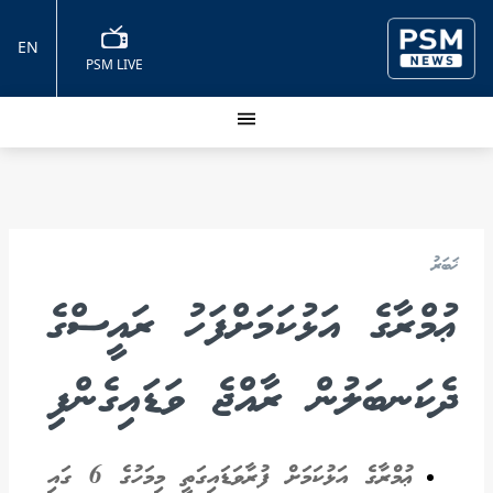
EN
PSM LIVE
ޚަބަރު
ޢުމްރާގެ އަޅުކަމަށްފަހު ރައީސްގެ
ދެކަނބަލުން ރާއްޖެ ވަޑައިގެންފި
ޢުމްރާގެ އަޅުކަމަށް ފުރާވަޑައިގަތީ މިމަހުގެ 6 ގައި