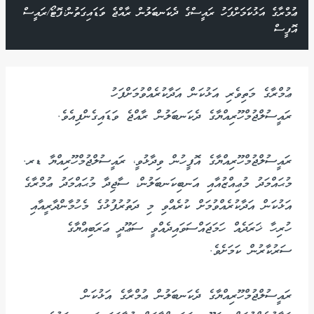
ޢުމްރާގެ އަޅުކަމަށްފަހު ރައީސްގެ ދެކަނބަލުން ރާއްޖެ ވަޑައިގަތުން:ފޮޓޯ/ރައީސް
އޮފީސް
ޢުމްރާގެ މަތިވެރި އަޅުކަން އަދާކުރެއްވުމަށްފަހު
ރައީސުލްޖުމްހޫރިއްޔާގެ ދެކަނބަލުން ރާއްޖެ ވަޑައިގެންފިއެވެ.
ރައީސުލްޖުމްހޫރިއްޔާގެ އޮފީހުން ވިދާޅުވީ، ރައީސުލްޖުމްހޫރިއްޔާ ޑރ.
މުޙައްމަދު މުޢިއްޒުއާއި އަނބިކަނބަލުން، ސާޖިދާ މުޙައްމަދު ޢުމްރާގެ
އަޅުކަން އަދާކުރެއްވުމަށް ކުރެއްވި މި ދަތުރުފުޅުގެ މެހުމާންދާރީއާއި
ހުރިހާ ޚަރަދެއް ހަމަޖައްސަވައިދެއްވީ ސަޢޫދީ ޢަރަބިއްޔާގެ
ސަރުކާރުން ކަމަށެވެ.
ރައީސުލްޖުމްހޫރިއްޔާގެ ދެކަނބަލުން ޢުމްރާގެ އަޅުކަން