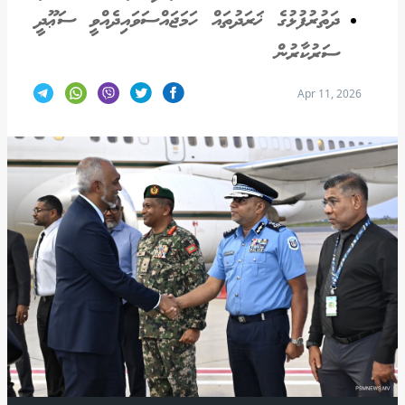
ދަތުރުފުޅުގެ ޚަރަދުތައް ހަމަޖައްސަވައިދެއްވީ ސަޢޫދީ
ސަރުކާރުން
Apr 11, 2026