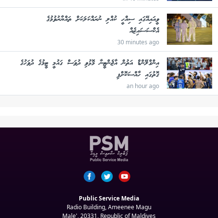
ވީއައިއޭގައި ސިއްހީ ކުއްލި ނުރައްކަލަކަށް ތައްޔާރުވުމުގެ
އެކްސަސައިޒެއް
30 minutes ago
އިންގްލޭންޑް އަތުން އާޖެންޓީނާ މޮޅުވި ދުވަސް ގައުމީ ޓީމުގެ ދުވަހުގެ
ގޮތުގައި ހާއްސަކޮށްފި
an hour ago
Public Service Media
Radio Building, Ameenee Magu
Male', 20331, Republic of Maldives