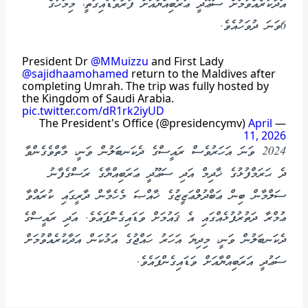
އަދާކުރެއްވުމަށް ސަޢޫދީ ޢަރަބިއްޔާއަށް ފުރާވަޑައިގަތީ، މިމަހުގެ
6ވަނަ ދުވަހުއެވެ.
President Dr
@MMuizzu
and First Lady
@sajidhaamohamed
return to the Maldives after
completing Umrah. The trip was fully hosted by
the Kingdom of Saudi Arabia.
pic.twitter.com/dR1rk2iyUD
April
— The President's Office (@presidencymv)
11, 2026
2024 ވަނަ އަހަރުވެސް ރައީސްގެ ދެކަނބަލުން ވަނީ، މާތްވެގެންވާ
ދެ ޙަރަމްފުޅުގެ ޚާދިމް އަދި ސަޢޫދީ ޢަރަބިއްޔާގެ ރަސްގެފާނު
ސަލްމާން ބިން ޢަބްދުލްޢަޒީޒުގެ ޚާއްޞަ މެހެމާން ދާރީގައި ކުރައްވާ
ޢުމްރާ ދަތުރުފުޅެއްގައި އެ ޤައުމަށް ވަޑައިގެންފައެވެ. އަދި ރައީސްގެ
ދެކަނބަލުން ވަނީ، މިދިޔަ އަހަރު ހައްޖުގެ އަޅުކަން އަދާކުރެއްވުމަށް
ސަޢުދީ އަރަބިއްޔާއަށް ވަޑައިގެންފައެވެ.