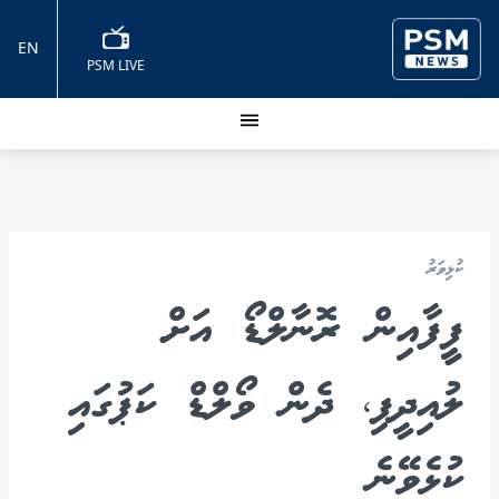
EN
PSM LIVE
ކުޅިވަރު
ފީީފާއިން ރޮނާލްޑޯ އަށް
ލުއިދީފި، ދެން ވޯލްޑް ކަޕުގައި
ކުޅެވޭނެ