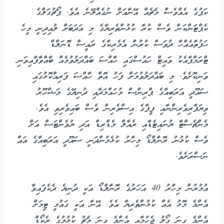
ކަޕުގެ އެއްވެސް މެޗެއް އޭނާއަށް ނުގެއްލޭނެ އެވެ. ޕޯޗުގަލްގެ
ކެޕްޓަންކަން ވެސް ކުރާ ކުޅުންތެރިޔާގެ މި އަދަބަށް ލުއިދިނީ މީހެ
ހަފުތާއެއްހާ ދުވަސް ކުރުން އެމެރިކާގެ ރައީސް ޑޮނަލްޑް
ޓްރަމްޕާއެކު ވައިޓް ހައުސްގައި ހާއްސަ ބައްދަލުވުމެއް ބާއްވާފާއިވަނި
ވަނިކޮށެވެ. މި ބައްދަލުވުމަށް ފަހު އޮތް ހާއްސަ ފަރިއްކޮޅުގައި
ސައޫދީ އަރަބިއާގެ ޕްރިންސް މުހައްމަދާއި ދުނިޔޭގެ މަޝްހޫރު
ވިޔަފާރިވެރިންނާއި ފީފާގެ އިސްވެރިން ވެސް ބައިވެރިވި އެވެ.
މެންޗެސްޓާ ޔުނައިޓެޑާއި ރެއާލް މެޑްރިޑް އަދި ޔުވެންޓަސް އަށް
ވެސް ކުޅުނު ރޮނާލްޑޯ މިހާރު ކުޅެމުންދަނީ ސައޫދީ އަރަބިއާގެ އައް
ނަސްރަށެވެ.
އުމުރުން މިހާރު 40 އަހަރުގެ ރޮނާލްޑޯ އަކީ ދުނިޔެ ދެކެފައިވާ
އެންމެ މޮޅު އެއް ކުޅުންތެރިޔާ އެވެ. އޭނާ އަކީ ގައުމީ ޓީމަށް
އެންމެ ގިނަ ގޯލު ޖެހުމާއި އެންމެ ގިނަ މެޗު ކުޅުމުގެ ރެކޯޑް