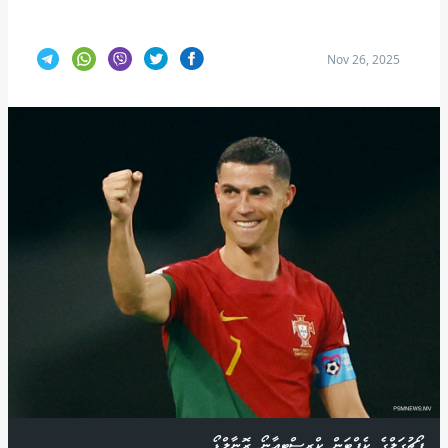
Nov 26, 2025
ޕޯޗުގަލްގެ ކެޕްޓަން ކްރިސްޓިއާނޯ ރޮނާލްޑޯ