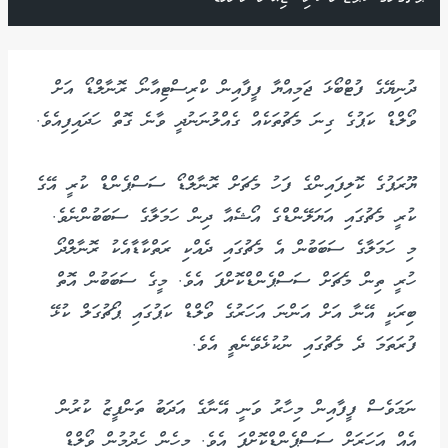
ދުނިޔޭގެ ފުޓްބޯޅަ ޖަމިއްޔާ ފީފާއިން ކްރިސްޓިއާނޯ ރޮނާލްޑޯ އަށް
ވޯލްޑް ކަޕުގެ ގިނަ މެޗުތަކެއް ގެއްލުނަނުދީ ވާނެ ގޮތް ހަދައިފިއެވެ.
ޔޫރަޕުގެ ކޮލިފައިންގެ ފަހު މެޗަށް ރޮނާލްޑޯ ސަސްޕެންޑް ކުރީ އޭގެ
ކުރީ މެޗުގައި އަޔަލޭންޑްގެ އޯޝެއާ ދިން ހަމަލާގެ ސަބަބުންނެވެ.
މި ހަމަލާގެ ސަބަބުން އެ މެޗުގައި ދެއްކި ރަތްކާޑާއެކު ރޮނާލްދޯ
ހުރީ ތިން މެޗަށް ސަސްޕެންޑްކޮށްފަ އެވެ. މީގެ ސަބަބުން އޮތް
ބިރަކީ އޭނާ އަށް އަންނަ އަހަރުގެ ވޯލްޑް ކަޕުގައި ޕޯޗުގަލް ކުޅޭ
ފުރަތަމަ ދެ މެޗުގައި ނުކުޅެވޭނެތީ އެވެ.
ނަމަވެސް ފީފާއިން މިހާރު ވަނީ އޭނާގެ އަދަބު ތަންފީޒު ކުރުން
އެއް އަހަރަށް ސަސްޕެންޑްކޮށްފަ އެވެ. މިހެން ހެދުމުން ވޯލްޑް