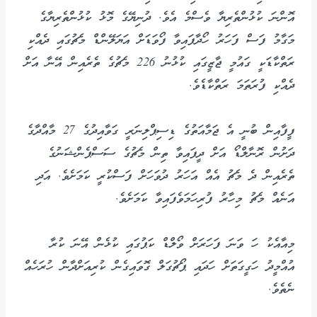
އޮންނަ ކުޅުންތެރިޔާ ވެސްމެ އެވެ. ދުނިޔޭގެ މޮޅު ކުޅުންތެރިޔާގެ
މަގާމު ފަސް ފަހަރު ހޯދާފައިވާ ފޯވަޑަށް އަޔަލޭންޑް މެޗުގައި ދެއްކި
ރަތްކާޑަކީ ގައުމީ ޖާޒީގައި ކުޅުނު 226 މެޗުގެ ތެރެއިން އޭނާ އަށް
ދެއްކި ފުރަތަމަ ރަތްކާޑެވެ.
ފީފާއިން ބުނީ އެ ޖަމާއަތުގެ ޑިސިޕްލިނަރީ ގަވާއިދުގެ 27 މާއްދާގެ
ދަށުން ރޮނާލްޑޯ އަށް ދީފައިވާ ތިން މެޗުގެ ސަސްޕެންޝަނުގެ
ތެރެއިން ދެ މެޗު އެއް އަހަރު ދުވަހަށް ފަސްކުރީ ކަމަށެވެ. އަދި
އަނެއް މެޗު މިހާރު ފުރިހަމަވެފައިވާ ކަމަށެވެ.
މިއާއެކު ހަ ވަނަ ފަހަރަށް ވޯލްޑް ކަޕުގައި ކުޅެން އޭނަ ކުރާ
އުއްމީދު ހަގީގަތަށް ހަދައި ޕޯޗުގަލް ގޮވައިގެން ކުރިއަށްދާން ހުރަހެއް
ނެތެވެ.