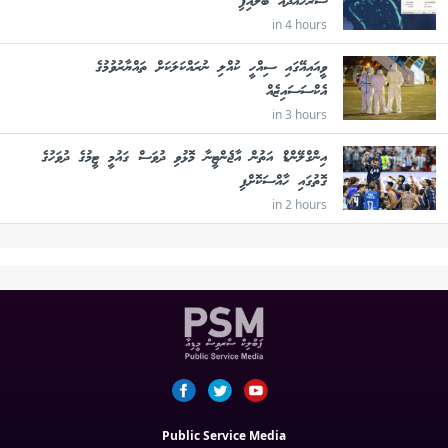
ސަރަހައްދެއް ބަލައިފި
in 4 hours
ވީއައިއޭގައި ސިއްހީ ކުއްލި ނުރައްކަލަކަށް ތައްޔާރުވުމުގެ
އެކްސަސައިޒެއް
in 3 hours
އިންގްލޭންޑް އަތުން އާޖެންޓީނާ މޮޅުވި ދުވަސް ގައުމީ ޓީމުގެ ދުވަހުގެ
ގޮތުގައި ހާއްސަކޮށްފި
in 2 hours
Public Service Media