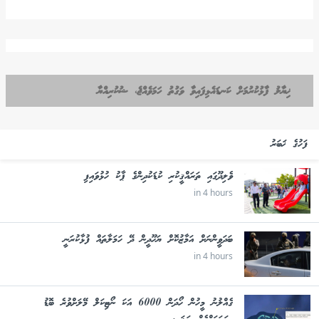
ޚިޔާލު ފާޅުކުރުމަށް ކަނޑައެޅިފައިވާ ވަގުތު ހަމަވެއްޖެ، ޝުކުރިއްޔާ
ފަހުގެ ޚަބަރު
ވެލިދޫގައި ތަރައްޤީކުރި ކުޑަކުދިންގެ ޕާކު ހުޅުވައިފި
in 4 hours
ބަދަވީންނަށް އަމާޒުކޮށް ޔަހޫދީން ދޭ ހަމަލާތައް ފުޅާކުރަނީ
in 4 hours
ގެއްލުނު މީހުން ހޯދަން 6000 އަކަ ނޯޓިކަލް މޭލަށްވުރެ ބޮޑު