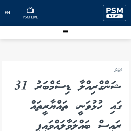
EN
PSM LIVE
ޚަބަރު
ޝަންގްރިއްލާ ޑިސެމްބަރު 31
ގައި ހުޅުވަނީ، ތައްޔާރީތައް
ރައީސް ބައްލަވާލައްވައިފި