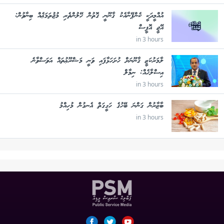
އުއްމީދަކީ ކެންޕޭނާއެކު ޤާނޫނީ ގޮތުން ހޭލުންތެރި މުޖުތަމަޢެއް ބިނާވުން:
އޭޖީ އޮފީސް
in 3 hours
ލާމަރުކަޒީ ޤާނޫނަށް ހުށަހަޅާފައި ވަނީ މަޝްރޫޢުތައް އަވަސްވާނެ
އިސްލާހެއް: ނިމާލް
in 3 hours
ބާޒާރުން ގަންނަ ބޭހުގެ ހަގީގަތް އެނގުން މުހިއްމު
in 3 hours