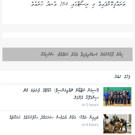
ތަރައްޤީކޮށްފައިވާ މި ރިސޯޓްގައި 284 އެނދު ހުރެއެވެ.
ޚިޔާލު ފާޅުކުރުމަށް ކަނޑައެޅިފައިވާ ވަގުތު ހަމަވެއްޖެ، ޝުކުރިއްޔާ
ފަހުގެ ޚަބަރު
އޭޝިއަން ނެޓްބޯލް ޗެމްޕިއަންޝިޕް: ރާއްޖޭގެ ފުރަތަމަ މެޗު
ސިންގަޕޫރާ ދެކޮޅަށް
in 5 hours
މަދިރިން ރައްކާ: އަމާން އުދަރެސް ސަރަހައްދު ސާފުކުރުމުގެ ހަރަކާތެއް
in 4 hours