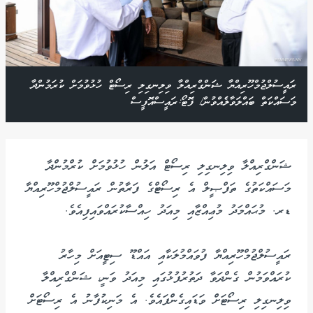
ރައީސުލްޖުމްހޫރިއްޔާ ޝަންގްރިއްލާ ވިލިނގިލި ރިސޯޓް ހުޅުވުމަށް ކުރަމުންދާ
މަސައްކަތް ބައްލަވާލެއްވުން/ ފޮޓޯ:ރައީސްއޮފީސް
ޝަންގްރިއްލާ ވިލިނގިލި ރިސޯޓް އަލުން ހުޅުވުމަށް ކުރްމުންދާ
މަސައްކަތުގެ ތަފްޞީލް އެ ރިސޯޓްގެ ފަރާތުން ރައީސުލްޖުމްހޫރިއްޔާ
ޑރ. މުޙައްމަދު މުޢިއްޒާއި މިއަދު ހިއްސާކުރައްވައިފިއެވެ.
ރައީސުލްޖުމްހޫރިއްޔާ ފުވައްމުލަކާއި އައްޑޫ ސިޓީއަށް މިހާރު
ކުރައްވަމުން ގެންދަވާ ދަތުރުފުޅުގައި މިއަދު ވަނީ، ޝަންގްރިއްލާ
ވިލިނގިލި ރިސޯޓަށް ވަޑައިގެންފައެވެ. އެ މަނިކުފާނު އެ ރިސޯޓަށް