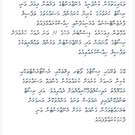
ވަޑައިގަތުމުން ކުންފުނީގެ މެނޭޖްމަންޓްގެ ފަރާތުން މިއަދު ވަނީ،
ރިސޯޓް ހުޅުވުމުގެ ކުރިން ކުރަމުންދާ މަސައްކަތުގެ ތަފްޞީލް
ޕްރެޒެންޓޭޝަނެއް އެމަނިކުފާނާއި ހިއްސާކުރައްވާފައެވެ.
އެގޮތުން މިއަހަރުގެ ޑިސެންބަރު މަހުގެ 31 ވަނަ ދުވަހު ހުޅުވުމަށް
ރިސޯޓްގެ އޯނަރުން އަދި މެނޭޖްމަންޓުން ވަމުންދާ ތައްޔާރީތަކުގެ
ތަފްޞީލް ހިއްސާކުރެއްވިއެވެ.
އޭގެ ތެރޭގައި ރިސޯޓްގެ ވޯޓަރ ވިލާތަކާއި، ރެސްޓޯރެންޓްތަކާއި،
ޑެކިން ރަނގަޅު ކުރުމަށް ކުރައްވަމުން ގެންދަވާ މަސައްކަތުގެ
މައުލޫމާތު ރައީސުލްޖުމްހޫރިއްޔާއަށް ދެއްވިއެވެ. އަދި ރިސޯޓް
ބަންދުކޮށްފައިވީ ނަމަވެސް ތަނުގެ މަރާމާތުކޮށް ރަނގަޅަށް
ބަލަހައްޓަވަމުން ގެންދަވާ ކަމަށް މެނޭޖްމަންޓުން ވަނީ
ފާހަގަކުރައްވާފައެވެ.