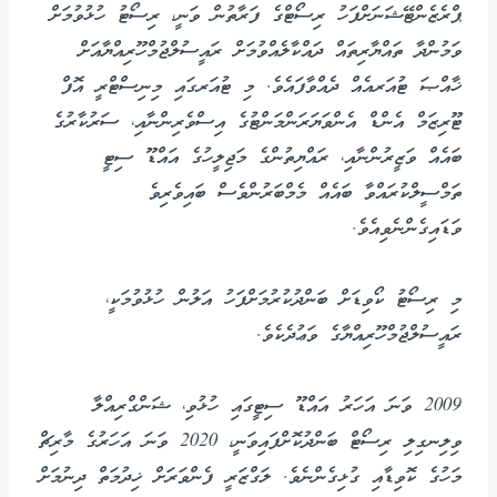
ޕްރެޒެންޓޭޝަނަށްފަހު ރިސޯޓްގެ ފަރާތުން ވަނީ، ރިސޯޓު ހުޅުވުމަށް
ވަމުންދާ ތައްޔާރިތައް ދައްކާލެއްވުމަށް ރައީސުލްޖުމްހޫރިއްޔާއަށް
ޚާއްޞަ ޓުއަރއެއް ދެއްވާފައެވެ. މި ޓުއަރގައި މިނިސްޓްރީ އޮފް
ޓޫރިޒަމް އެންޑް އެންވަޔަރަންމަންޓުގެ އިސްވެރިންނާއި، ސަރުކާރުގެ
ބައެއް ވަޒީރުންނާއި، ރައްޔިތުންގެ މަޖިލީހުގެ އައްޑޫ ސިޓީ
ތަމްސީލްކުރައްވާ ބައެއް މެމްބަރުންވެސް ބައިވެރިވެ
ވަޑައިގެންނެވިއެވެ.
މި ރިސޯޓު ކޯވިޑަށް ބަންދުކުރުމަށްފަހު އަލުން ހުޅުވުމަކީ،
ރައީސުލްޖުމްހޫރިއްޔާގެ ވަޢުދެކެވެ.
2009 ވަނަ އަހަރު އައްޑޫ ސިޓީގައި ހުޅުވި، ޝަންގްރިއްލާ
ވިލިނގިލި ރިސޯޓް ބަންދުކޮށްފައިވަނީ، 2020 ވަނަ އަހަރުގެ މާރިޗް
މަހުގެ ކޮވިޑާއި ގުޅިގެންނެވެ. ލަގްޒަރީ ފެންވަރަށް ޚިދުމަތް ދިނުމަށް