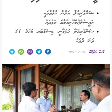
ޝަންގްރިއްލާ އަލުން ހުޅުވުމަކީ،
ރައީސުލްޖުމްހޫރިއްޔާގެ ވަޢުދެއް
ޝަންގްރިއްލާ ހުޅުވާނީ، ޑިސެމްބަރ މަހުގެ 31
ވަނަ ދުވަހު
މޫސާ މަޠްލޫބް
Nov 5, 2025