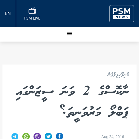
EN
PSM LIVE
މުނިފޫހިފިލުވުން
ނާކޮސްގެ 2 ވަނަ ސީޒަންގައި
ޕަބްލޯ މަރުވަނީތަ؟
Aug 24, 2016