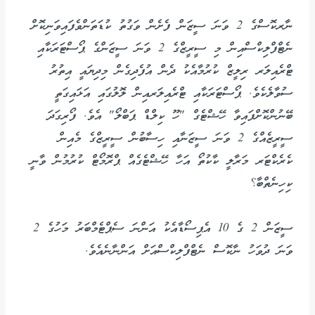
ނާރކޮސްގެ 2 ވަނަ ސީޒަން ފެށެން ވަގުތު ކުޑަތަންވެފައިވަނިކޮށް
ނެޓްފްލިކްސްއިން މި ސީރީޒްގެ 2 ވަނަ ސީޒަންގެ ޕޯސްޓަރަކާއި
ޓްރެއިލަރ ރިލީޒް ކުރުމާއެކު ދެން އުފެދިގެން މިދިޔައީ އިތުރު
ސުވާލެކެވެ. ޕޯސްޓަރަކާއި ޓްރެއިލަރއިން ލޮލުގައި އަޅައިގަތީ
ބޭނުންކޮށްފައިވާ ހޭޝްޓެގް "ހޫ ކިލްޑް ޕަބްލޯ" އެވެ. ފޯރިގަދަ
ސީރީޒެއްގެ 2 ވަނަ ސީޒަނާއި ހިސާބުން ސީރީޒްގެ މެއިން
ކެރެކްޓަރ މަރާލީ ކާކުތޯ އަހާ ހޭޝްޓެގެއް ޕްރޮމޯޓް ކުރުމުން ވާނީ
ކިހިނެތްބާ؟
ސީޒަން 2 ގެ 10 އެޕިސޯޑާއެކު އަންނަ ސެޕްޓެމްބަރު މަހުގެ 2
ވަނަ ދުވަހު ނާކޮސް ނެޓްފްލިކްސްއަށް އަންނާނެއެވެ.