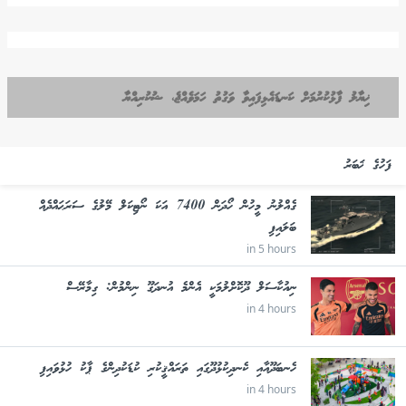
ޚިޔާލު ފާޅުކުރުމަށް ކަނޑައެޅިފައިވާ ވަގުތު ހަމަވެއްޖެ، ޝުކުރިއްޔާ
ފަހުގެ ޚަބަރު
ގެއްލުނު މީހުން ހޯދަން 7400 އަކަ ނޯޓިކަލް މޭލުގެ ސަރަޙައްދެއް
ބަލައިފި
in 5 hours
ނިއުކާސަލް ދޫކޮށްލުމަކީ އެންމެ އުނދަގޫ ނިންމުން: ގިމާރޭސް
in 4 hours
ހެނބަދޫއާއި ކެނދިކުޅުދޫގައި ތަރައްޤީކުރި ކުޑަކުދިންގެ ޕާކު ހުޅުވައިފި
in 4 hours