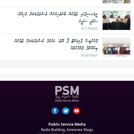
ލީޑަރޝިޕުގައި ޒުވާނުން ބާރުވެރިކުރުން މުސްތަޤުބަލަށް މުހިއްމު:
ސަޢުދީ ސަފީރު
in 2 hours
ޕްރެކްޓިސް ޕާލިމަންޓް ފޯ ޔޫތު: ޤައުމުގެ މުސްތަޤުބަލަށް ޒުވާނުން
ބިނާކޮށްދޭ ޕްރޮގްރާމެއް
in an hour
Public Service Media
Radio Building, Ameenee Magu