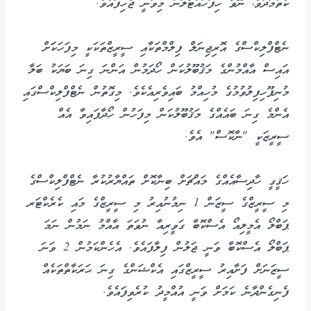
ކެތްމަދުވެ، ނޭވާ ހިފަހައްޓާލަން މިވަނީ ޖެހިފައެވެ.
ނެޓްފްލިކްސްގެ އޮރިޖިނަލް ފިލްމްތަކާއި ސީރީޒްތަކަކީ މިފަހަކަަށް
އައިސް އާއްމުންގެ މަޤުބޫލުކަން ހޯދަމުން އަންނަ ގިނަ ބަޔަކު ބަލާ
މުނިފޫހިފިލުވުމުގެ މުހިއްމު ބައިވެރިއެކެވެ. މިގޮތުން ނެޓްފްލިކްސްގައި
އެންމެ ގިނަ ބައެއްގެ މަޤުބޫލުކަން މިފަހުން ހޯދާފައިވާ އެއް
ސީރީޒަކީ "ނާކޮސް" އެވެ.
ހަޤީގީ ހާދިސާއެއްގެ މައްޗަށް ބިނާކޮށް ތައްޔާރުކުރާ ނެޓްފްލިކްސްގެ
މި ސީރީޒްގެ ސީޒަން 1 ނިމުނުއިރު މި ސީރީޒްގެ މައި ކެރެކްޓަރ
ޕަބްލޯ އެމީލިއޯ އެސްކޮބާ ގަވީރިއާ ނުވަތަ އާއްމު ނަމުން ނަމަ
ޕަބްލޯ އެސްކޮބާ ވަނީ ޖަލުން ފިލާފައެވެ. އެހެންކަމުން 2 ވަނަ
ސީޒަނަށް ފަށާއިރު ސީރީޒްގައި އެކްޝަންގެ ގިނަ ޙަރަކާތްތަކެއް
ފެނިގެންދާނެ ކަމަށް ވަނީ އުއްމީދު ކުރެވިފައެވެ.