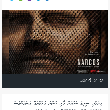
ނާކޮސްގެ ޕޯސްޓަރ -
ފިލްމާއި ސީރީޒް ބެލުމަށް ފޯރި ހުންނަ ފަރާތްތައް އަނެއްކާވެސް