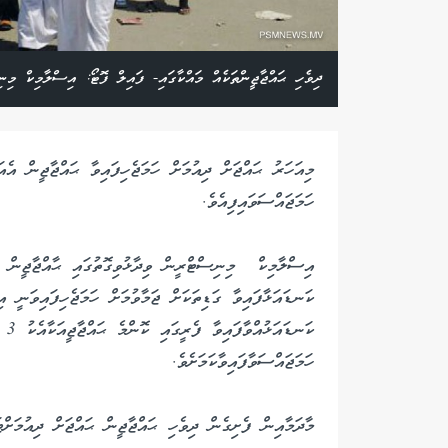
ދިވެހި ޙައްޖާޖީންތަކެއް މައްކާގައި- ފައިލް ފޮޓޯ: އިސްލާމިކް މިނ
މިއަހަރު ޙައްޖަށް ދިއުމަށް ހަމަޖެހިފައިވާ ޙައްޖާޖީން އެއ
ހަމަޖައްސަވައިފިއެވެ.
އިސްލާމިކް މިނިސްޓްރީން ވިދާޅުވިގޮތުގައި ޙާއްޖާޖީން އެ
ކަނޑައަޅާފައިވާ ގަޑިތަކަށް ޖަމާވުމަށް ހަމަޖެހިފައިވަނީ 
ކަނ
ހަމަޖައްސަވާފައިވާކަމަށެވެ.
މާދަމާއިން ފެށިގެން ދިވެހި ޙައްޖާޖީން ޙައްޖަށް ދިއުމަށްޓ