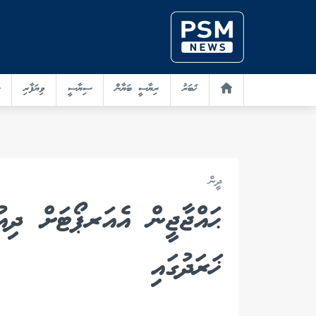
ޚަބަރު
ރިޔާސީ ބަޔާން
ސިޔާސީ
ވިޔަފާރި
ދީން
ޙައްޖާޖީން އެއަރޕޯޓަށް ދިއ
ޚަރަދުގައި