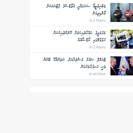
ޑަބްލިއުޓީއޯ ސަރަޙައްދީ އެވޯޑްސްގެ ޕާޓްނަރަކަށް
މޯލްޑިވިއަން
in 2 hours
މަގުމަތީގެ ރައްކާތެރިކަމަށް ހޭލުންތެރިކުރަން
ހުޅުމާލޭގައި ރޯޑްޝޯއެއް
in 2 hours
ޓްރަމްޕް ޝައުޤު މަޝްވަރާއަށް، ނަތަންޔާހޫ ބޭނުން
ވަނީ ހަނގުރާމަކުރަން
in an hour