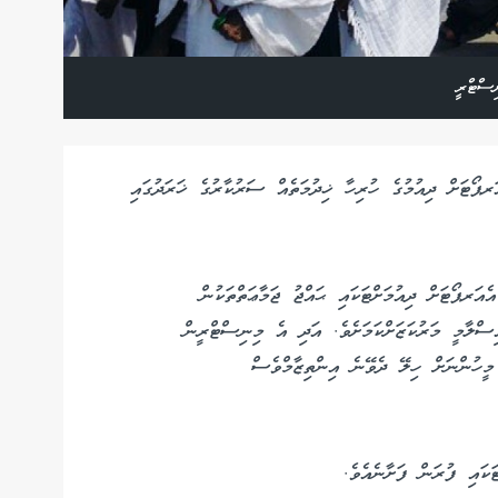
ިސްޓްރީ
ަރޕޯޓަށް ދިއުމުގެ ހުރިހާ ޚިދުމަތެއް ސަރުކާރުގެ ޚަރަދުގައި
އަރޕޯޓަށް ދިއުމަށްޓަކައި ޙައްޖު ޖަމާޢަތްތަކުން
އިސްލާމީ މަރުކަޒަށްކަމަށެވެ. އަދި އެ މިނިސްޓްރީން
ޑައަޅުއްވާފައިވާ ފެރީގައި ކޮންމެ ޙައްޖާޖީއަކާއެކު 3 މީހުންނަށް ހިލޭ ދެވޭނެ އިންތިޒާމްވެސް
ަކައި ފުރަން ފަށާނެއެވެ.