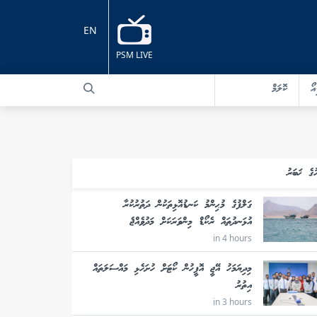
EN
PSM LIVE
އޯ
ކޮލަމް
ުގެ ޚަބަރު
ގަލްފުގެ މުޙިންމު ކަނޑުއޮޅިތަކުން ދަތުރުކުރާ
އުޅަނދުތައް ރެކޯޑް މިންވަރަކަށް މަދުވެއްޖެ
in 4 hours
މިދިޔަމަހު އޭޖީ އޮފީހުން ކޯޓަށް ހުށަހެޅި މައްސަލަތައް
އިތުރު
in 3 hours