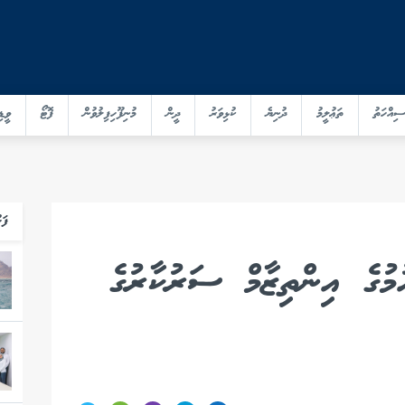
ސިއްހަތު
ތަޢުލީމު
ދުނިޔެ
ކުޅިވަރު
ދީން
މުނިފޫހިފިލުވުން
ފޮޓޯ
ވީޑި
ފަހ
ުމުގެ އިންތިޒާމް ސަރުކާރުގެ