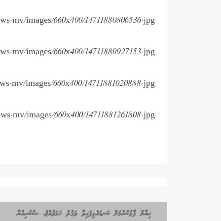
ews.mv/images/660x400/14711880806536.jpg|
ews.mv/images/660x400/14711880927153.jpg|
ews.mv/images/660x400/14711881020888.jpg|
ews.mv/images/660x400/14711881261808.jpg|
ޚިޔާލު ފާޅުކުރުމަށް ކަނޑައެޅިފައިވާ ވަގުތު ހަމަވެއްޖެ، ޝުކުރިއްޔާ