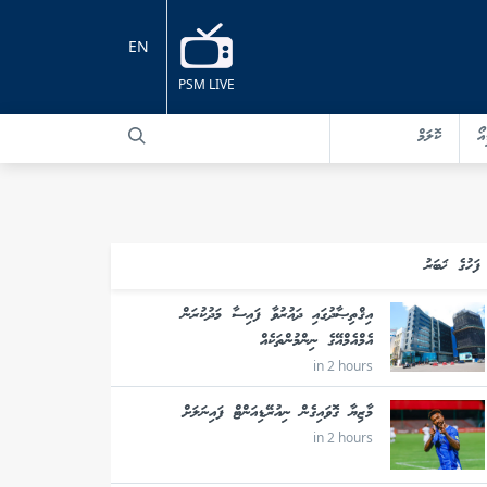
EN
PSM LIVE
އޯ
ކޮލަމް
ފަހުގެ ޚަބަރު
އިޤްތިޞާދުގައި ދައުރުވާ ފައިސާ މަދުކުރަން
އެމްއެމްއޭގެ ނިންމުންތަކެއް
in 2 hours
މާޒިޔާ ގޮވައިގެން ނިއުރޭޑިއަންޓް ފައިނަލަށް
in 2 hours