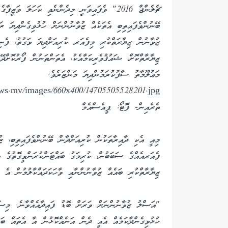
ޗެލެންޖް 2016" ވެފައިވަނީ މިދެންނެވި ކަހަލަ ވަ
ޒުވާނުން ޒިޔާރަތްކުރި މިފެއަރ ކުރިއަށްދިޔަ ވަގުތު، ފެނި
ޒިޔާރާތްކޮށް، ޝައުޤުވެރިކަމާއެކު، އެތަންތަނުން ފޯރުކޮށްދ
މަޢުލޫމާތު ސާފުކުރަމުންދިޔަ މަންޒަރެވެ.
ތެރެއިން- ފޮޓޯ: ޕީއެސްއެމް
މިއީ އެކި ދާއިރާތަކުން ކުރިއަށްދާން ބޭނުންވެފައިތިބި، ޒ
ފެއަރއެއްގެ ސަބަބުން، ކުރިމަގު ބައްޓަންކުރަންވީގޮތުގެ ވ
ޒިޔާރާތްކުރި ބައެއް ޒުވާނުންނާއި ވާހަކަދައްކާލުމުން އެ ފ
"އަސްލު ޒުވާނުންނަށް ވަރަށް ބޮޑު ފައިދާއެއްވާނެ. މިސާލ
ހުޅުވިގެންދާކަމެއް އެއީ ދެން އަނެއްކޮޅުން އާ އެތައް ބައ