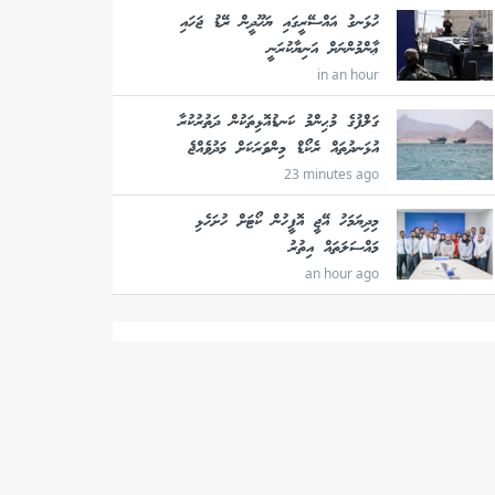
ހުޅަނގު އައްސޭރީގައި ޔަހޫދީން ރޭޑު ޖަހައި
ޢާންމުންނަށް އަނިޔާކުރަނީ
in an hour
ގަލްފުގެ މުޙިންމު ކަނޑުއޮޅިތަކުން ދަތުރުކުރާ
އުޅަނދުތައް ރެކޯޑް މިންވަރަކަށް މަދުވެއްޖެ
23 minutes ago
މިދިޔަމަހު އޭޖީ އޮފީހުން ކޯޓަށް ހުށަހެޅި
މައްސަލަތައް އިތުރު
an hour ago