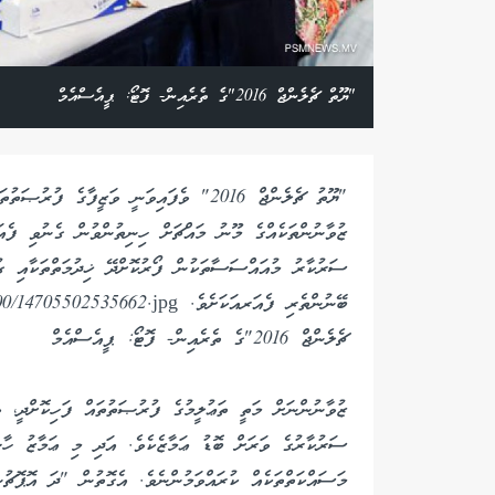
"ޔޫތް ޗެލެންޖް 2016"ގެ ތެރެއިން- ފޮޓޯ: ޕީއެސްއެމް
"ޔޫތު ޗެލެންޖް 2016" ވެފައިވަނީ ވަޒީފާގެ
ޒުވާނުންތަކެއްގެ މޫނު މައްޗަށް ހިނިތުންވުން ގެނުވި ފެއަ
ސަރުކާރު މުއައްސަސާތަކުން ފޯރުކޮށްދޭ ޚިދުމަތްތަކާއި ގު
ޗެލެންޖް 2016"ގެ ތެރެއިން- ފޮޓޯ: ޕީއެސްއެމް
ޒުވާނުންނަށް މަތީ ތަޢުލީމުގެ ފުރުޞަތުތައް ފަހިކޮށްދީ، ވ
ސަރުކާރުގެ ވަރަށް ބޮޑު ޢަމާޒެކެވެ. އަދި މި ޢަމާޒު ހާޞި
މަސައްކަތްތަކެއް ކުރައްވަމުންނެވެ. އެގޮތުން "ދަ އޮޕޮޗ