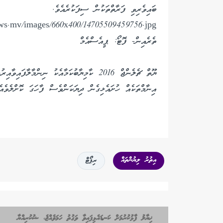
ބައިވެރިވި ފަރާތްތަކުން ސިފަކުރެއެވެ.
ތެރެއިން- ފޮޓޯ: ޕީއެސްއެމް
ޔޫތް ޗެލެންޖް 2016 ކާމިޔާބުކަމާއެކު ނިންމ
އިނާމްތަކެއް ހުށައެޅިގެން ދިޔަކަންވެސް ފާހަގަ ކޮށްލެވެއެ
އިތުރު ލިޔުންތައް
ރިޕޯޓް
ޚިޔާލު ފާޅުކުރުމަށް ކަނޑައެޅިފައިވާ ވަގުތު ހަމަވެއްޖެ، ޝުކުރިއްޔާ