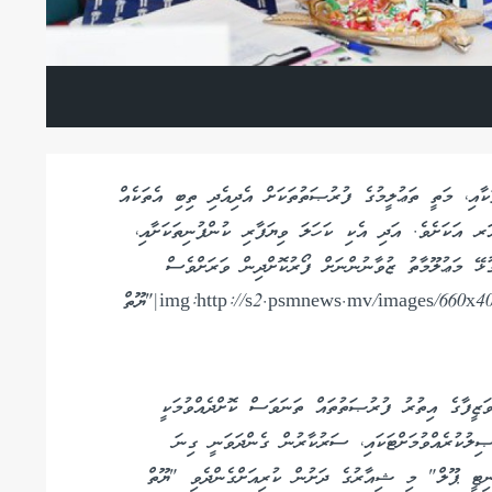
 ފުރުޞަތުތަކާއި، މަތީ ތަޢުލީމުގެ ފުރުޞަތުތަކަށް އެދިއެދި ތިބި އެތަކެއް
ރ އަކަށެވެ. އަދި އެކި ކަހަލަ ވިޔަފާރި ކުންފުނިތަކަށާއި،
ޅޭ މަޢުލޫމާތު ޒުވާނުންނަށް ފޯރުކޮށްދިން ވަރަށްވެސް
ބޭނުންތެރި ފެއަރއަކަށެވެ. img:http://s2.psmnews.mv/images/660x400/14705502535662.jpg|"ޔޫތް
ަޒީފާގެ އިތުރު ފުރުޞަތުތައް ތަނަވަސް ކޮށްދެއްވުމަކީ
ލުކުރެއްވުމަށްޓަކައި، ސަރުކާރުން ގެންދަވަނީ ގިނަ
ުނިޓީ ޕޫލް" މި ޝިއާރުގެ ދަށުން ކުރިއަށްގެންދެވި "ޔޫތް