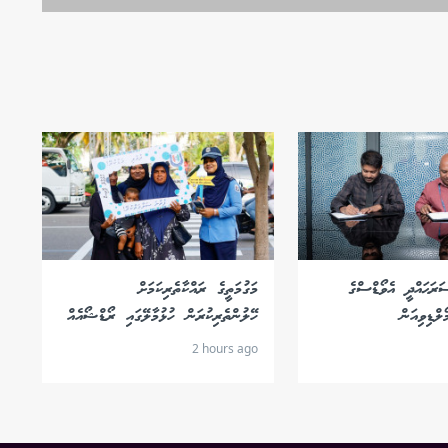
ަރަޙައްދީ އެވޯޑްސްގެ
މަގުމަތީގެ ރައްކާތެރިކަމަށް
ލްޑިވިއަން
ހޭލުންތެރިކުރަން ހުޅުމާލޭގައި ރޯޑްޝޯއެއް
2 hours ago