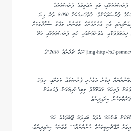
ޒީފާގެ ފުރުޞަތުތަކާއި، މަތީ ތަޢުލީމުގެ ފުރުޞަތުތައް
ބޭނުންވެފައިތިބި އެތަކެއް ޒުވާނުންނަށް ހުޅުވިގެންދިޔަ ރަނުގެ ފުރުޞަތަކަށެވެ. ގާތްގަނޑަކަށް 8،000 ވުރެ ގިނަ
ގެންދިޔައީ އެކި އުމުރުފުރާގެ ޒުވާނުން، ތަފާތު ސްޓޯލްތަކަށް
ޭ ޚިދުމަތްތަކާއި، އެތަންތަނުގައި ހުރި ފުރުޞަތުތަކާއި ގުޅޭ
img:http://s2.psmnews.mv/images/660x400/14705505528201.jpg|"ޔޫތް ޗެލެންޖް 2016"ގެ
ުވާނުންނަށް ލިބުނު އަގުހުރި ފުރުޞަތެއް ކަމަށާއި، މިފަދަ
ަރަށް ފުރިހަމަ މަޢުލޫމާތު ލިބިގެންދިޔަކަން ފެއަރއަށް
ަރާތްތަކުން ކިޔައިދިނެވެ.
ަކަށް ބުނާނަމަ އެތައް ބައިވަރު ޖޮބްތަކެއް ހަމަ
ިވަރު އޮޕޮޗުނިޓީތަކެއް ހުންނާނެދޯ؟" ޒުވާނަކު ކިޔައިދިނެވެ.