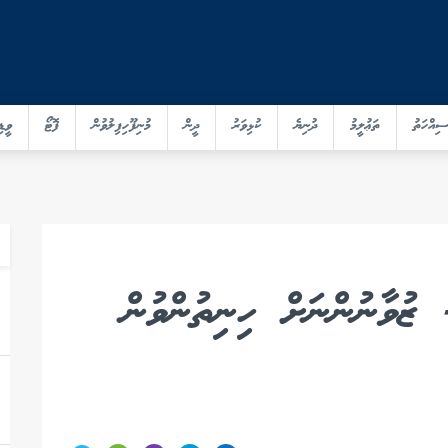
ސިއްހަތު
ތަޢުލީމު
ދުނިޔެ
ކުޅިވަރު
ދީން
މުނިފޫހިފިލުވުން
ފޮޓޯ
ވީޑި
ޗެލެންޖް 2016 - ޒުވާނުންނަށް ހިނިތުންވުން