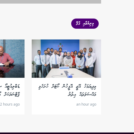
މިލިޔުމާއި ގުޅޭ
މިދިޔަމަހު އޭޖީ އޮފީހުން ކޯޓަށް ހުށަހެޅި
ޑަބްލިއުޓީއޯ ސ
މައްސަލަތައް އިތުރު
ޕާޓްނަރަކަށް މޯ
2 hours ago
an hour ago