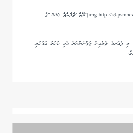
img:http://s3.psmnews.mv/images/660x400/14705509459756.jpg|"ޔޫތް ޗެލެންޖް 2016"ގެ
ާލާފައިވާއިރު، މި ފެއަރގެ ތެރެއިން ޒުވާނުންނަށް އެކި ކަހަލަ އަގުހުރި
ވެ.