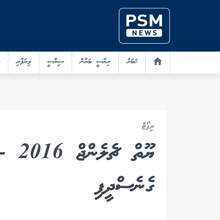
ޚަބަރު
ރިޔާސީ ބަޔާން
ސިޔާސީ
ވިޔަފާރި
ރިޕޯޓް
ޔޫތް 
ގެނެސްދީފި