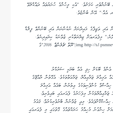
ބޭނުންތެރި ކަމަށެވެ. "އެކި މީހުންގެ ހުނަރުތައް ދައްކާލެވޭ
ަރ އެއް." އޭނާ ބުންޏެވެ.
 އަދި ވަޒީފާގެ މައިދާނަށް ނުކުންނަން އަދި ބޭނުންވާ ފީލްޑް
ނެ." މިފެއަރއަށް ޒިޔާރަތްކުރި ޒުވާނަކު ކިޔައިދިނެވެ.
img:http://s1.psmnews.mv/images/660x400/14705507436574.jpg|"ޔޫތް ޗެލެންޖް 2016"ގެ
އެންމެ ބޮޑަށް ހިފި އެއް ބަޔަކީ ސަރުކާރު
ް އަމިއްލަ ޖަމްޢިއްޔާ، ޖަމާޢަތްތަކެވެ. އެގޮތުން ރާއްޖޭގެ
ިއްސާވާ ކުންފުނިތަކުގެ އިތުރުން، ބައެއް އަމިއްލަ
 ޖަމްޢިއްޔާތަކުން މިފަހަރުގެ ފެއަރގައި ބައިވެރިވެ،
ހިއްޞާކޮށްފައެވެ. މިއީ ޒުވާނުން ބާރުވެރިކުރުވާ، ޤައުމު
ުމަށް ހިންގުނު މުހިއްމު ޙަރަކާތެއްގެ ގޮތުގައި މި ފެއަރގައި