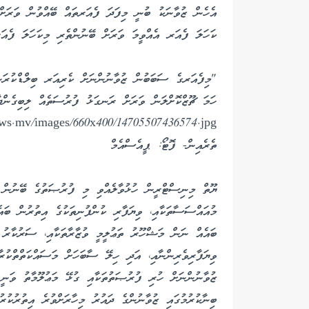
އެހެން ޒުވާނަކު ބުނީ މިފަދަ ފެއަރތައް ބޭއްވުން ވަރަށް 
ކަހަލަ ފެއަރ އެއްވީމަ ވަރަށް ބޭނުންތެރި މިކަހަލަ ފެއ
"މިފެއަރގެ ސަބަބުން ޒުވާނުންނަށް ކެރިއަރ ބިލްޑްކުރަން
ހަމަ ޗޫޒްކޮށްލަން ވަރަށް ރަނގަޅު ފުރުސަތެއް ލިބިގެންދާ
ތެރެއިން- ފޮޓޯ: ޕީއެސްއެމް
ޔޫތް މިނިސްޓްރީން ހުޅުވާލެއްވި މި ފުރުޞަތުގެ ބޭނުން 
މުއައްސަސާތަކާއި، ވިޔަފާރި ކުންފުނިތަކުގެ އިތުރުން ބައެއ
ބައެއް ނަން މަޝްހޫރު ތަޢުލީމީ ވުޒާރާތަކާއި، ސަރުކާރު ހ
ވިޔަފާރިވެރިންނާއި، އަދި ހިލޭ ސާބަހަށް މަސައްކަތްތްކުރާ
ޒުވާނުންނަށް ހުރި ފުރުޞަތުތަކާއި ގުޅޭ މަޢުލޫމާތު ވަނީ 
ބިނާކުރުމުގައި ޒުވާނުންގެ ދައުރު މިހާރަށްވުރެ އިތުރުކުރ