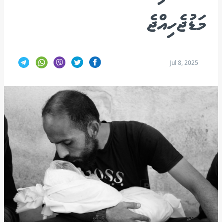
މަޑުޖެހިއްޖެ
Jul 8, 2025