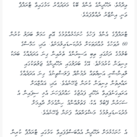
ވިދާޅުވެ، ޔަހޫދީންގެ އެންމެ ބޮޑު މަދަދުގާރު ކަމުގައިވާ ޓްރަމްޕް
ވަނީ އިންޒާރު ދެއްވާފައެވެ.
ޓްރަމްޕްގެ އެންމެ ފަހުގެ ހުށަހެޅުއްވުމުގެ އޮތީ ޙަމަލާ ބަދަލު ކުރުން
60 ދުވަހުގެ މުއްދަތަކަށް މެދުކަނޑައިލުމަށެވެ. އަދި، ޙަމާސްގެ
ބެލުމުގެ ދަށުގައި ތިބި އަސީރުންގެ ތެރެއިން ގިނަ އަދަދެއްގެ ބަޔަކު
މިނިވަން ކުރުމަށެވެ. އޭގެ ބަދަލުގައި ޔަހޫދީންގެ ޖަލުތަކުގައި
ލާއިންސާނީ އަނިޔާތައް ދެމުންދާ ފަލަސްޠީނުގެ ގިނަ އަދަދެއްގެ
ރައްޔިތުން މިނިވަން ކުރަން ޖެހޭނެއެވެ. އަދި، ޣައްޒާއަށް
އަރައިގަނެފައިވާ ޔަހޫދީ ފައުޖުގެ ހައްދުފަހަނަ އެޅި ސިފައިން އެ
ސަހަރުން ފޭބުމާ އެކު، ޤަތުލުޢާންމު ހިންގުމަށް ދާއިމަށް
މެދުކަނޑައިލުމުގެ މަޝްވަރާތައް ފަށަން ޖެހޭނެއެވެ.
އެ ހުށަހެޅުމަށް ޔަހޫދީން އެއްބަސްވެފައިވާ ކަމުގައި ޓްރަމްޕް ކުރިން