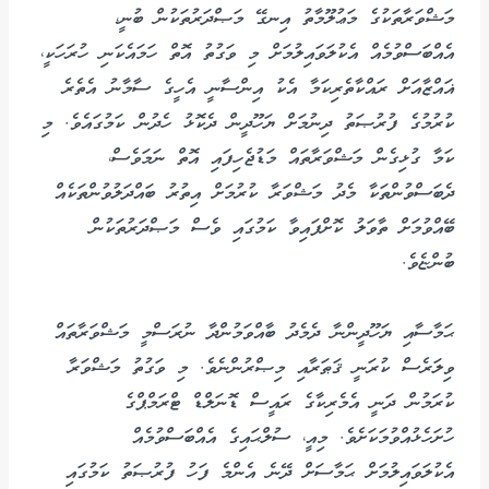
މަޝްވަރާތަކުގެ މަޢުލޫމާތު އިނގޭ މަޞްދަރުތަކުން ބުނީ،
އެއްބަސްވުމެއް އެކުލަވައިލުމަށް މި ވަގުތު އޮތް ހަމައެކަނި ހުރަހަކީ،
ޣައްޒާއަށް ރައްކާތެރިކަމާ އެކު އިންސާނީ އެހީގެ ސާމާނު އެތެރެ
ކުރުމުގެ ފުރުޞަތު ދިނުމަށް ޔަހޫދީން ދެކޮޅު ހެދުން ކަމުގައެވެ. މި
ކަމާ ގުޅިގެން މަޝްވަރާތައް މަޑުޖެހިފައި އޮތް ނަމަވެސް،
ދެބަސްވުންތަކާ މެދު މަޝްވަރާ ކުރުމަށް އިތުރު ބައްދަލުވުންތަކެއް
ބޭއްވުމަށް ތާވަލު ކޮށްފައިވާ ކަމުގައި ވެސް މަޞްދަރުތަކުން
ބުންޏެވެ.
ޙަމާސާއި ޔަހޫދީންނާ ދެމެދު ބާއްވަމުންދާ ނުރަސްމީ މަޝްވަރާތައް
ވިލަރެސް ކުރަނީ ޤަޠަރާއި މިޞްރުންނެވެ. މި ވަގުތު މަޝްވަރާ
ކުރަމުން ދަނީ އެމެރިކާގެ ރައީސް ޑޮނަލްޑް ޓްރަމްޕްގެ
ހުށަހެޅުއްވުމަކަށެވެ. މިއީ، ސުލްޙައިގެ އެއްބަސްވުމެއް
އެކުލަވައިލުމަށް ޙަމާސަށް ދޭނެ އެންމެ ފަހު ފުރުޞަތު ކަމުގައި