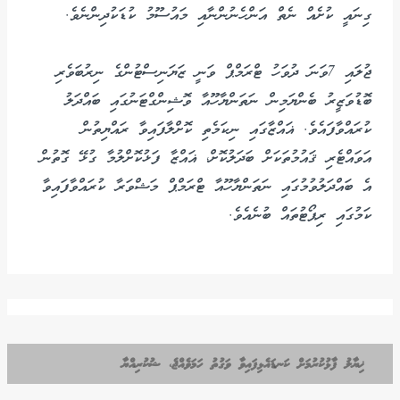
ގިނައީ ކުށެއް ނެތް އަންހެނުންނާއި މައުސޫމު ކުޑަކުދިންނެވެ.
ޖުލައި 7ވަނަ ދުވަހު ޓްރަމްޕް ވަނީ ޒަޔަނިސްޓުންގެ ނިރުބަވެރި
ބޮޑުވަޒީރު ބެންޔަމިން ނަތަންޔާހޫއާ ވޮޝިންގްޓަނުގައި ބައްދަލު
ކުރައްވާފައެވެ. ޣައްޒާގައި ނިކަމެތި ކޮށްލާފައިވާ ރައްޔިތުން
އަވައްޓެރި ޤައުމުތަކަށް ބަދަލުކޮށް، ޣައްޒާ ފަޅުކޮށްލުމާ ގުޅޭ ގޮތުން
އެ ބައްދަލުވުމުގައި ނަތަންޔާހޫއާ ޓްރަމްޕް މަޝްވަރާ ކުރައްވާފައިވާ
ކަމުގައި ރިޕޯޓުތައް ބުނެއެވެ.
ޚިޔާލު ފާޅުކުރުމަށް ކަނޑައެޅިފައިވާ ވަގުތު ހަމަވެއްޖެ، ޝުކުރިއްޔާ