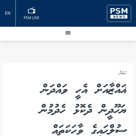
EN
PSM LIVE
ޚަބަރު
ޣައްޒާއަށް އެހީ ވައްދަން
ޔަހޫދީން ދެކޮޅު ހެދުމުން
ސުލްޙައިގެ ވާހަކަތައް