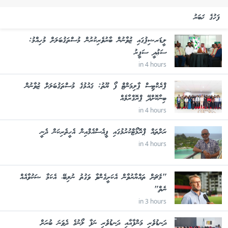
ފަހުގެ ޚަބަރު
ލީޑަރޝިޕުގައި ޒުވާނުން ބާރުވެރިކުރުން މުސްތަޤުބަލަށް މުހިއްމު:
ސަޢުދީ ސަފީރު
in 4 hours
ޕްރެކްޓިސް ޕާލިމަންޓް ފޯ ޔޫތު: ޤައުމުގެ މުސްތަޤުބަލަށް ޒުވާނުން
ބިނާކޮށްދޭ ޕްރޮގްރާމެއް
in 4 hours
ރަށްތައް ޕްރޮމޯޓްކުރުމުގައި ޕީއެސްއެމްއިން އެހީތެރިކަން ދެނީ
in 4 hours
"މެޗަށް ތައްޔާރުވާން އެކަށީގެންވާ ވަގުތު ނުލިބޭ، އެކަމާ ޝަކުވާއެއް
ނެތް"
in 3 hours
ދަނޑުވެރި މަންފާއާއި ދަނޑުވެރި ނަފާ ލޯނުގެ ދެވަނަ ބުރަށް