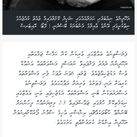
ޔަހޫދީންގެ ނިރުބަވެރި ޙަމަލާއެއްގައި ޝަހީދު ކޮށްލާފައިވާ ތުއްތު ކުއްޖެއްގެ
ނިތްކުރީގައި އޭނާގެ ޢާއިލާގެ މެންބަރަކު ބޮސްދެނީ | ފޮޓޯ: ރޮއިޓަރސް
ފަލަސްޠީނުގެ ޣައްޒާގައި ވެރިކަން ކުރާ ޙަމާސް ޖަމާޢަތާއި
ޔަހޫދީންނާ ދެމެދު ފަށާފައިވާ ނުރަސްމީ މަޝްވަރާތައް އަނެއްކާ
ވެސް މަޑުޖެހިއްޖެއެވެ. ޖުލައި 6ވަނަ ދުވަހު ފެށި މަޝްވަރާތައް
ކުރިއަށް ދަނީ ޤަޠަރުގެ ވެރިރަށް ދަވްޙާގައެވެ. ފަލަސްޠީނުގެ
މަޞްދަރުތަކުން ބުނީ، މަޝްވަރާތައް މަޑުޖެހިފައި ވަނީ، ޣައްޒާގައި
ނިކަމެތިކޮށް ހާލުގައި ޖައްސާފައިވާ 2.3 މިލިޔަނެއްހާ މީހުންނަށް
ބޭނުންވާ ކާބޯތަކެއްޗާއި އިންސާނީ އެހީގެ ސާމާނު ފޯރުކޮށްދިނުމަށް
ޔަހޫދީން އިންކާރު ކުރަމުންދާތީ ކަމުގައެވެ.