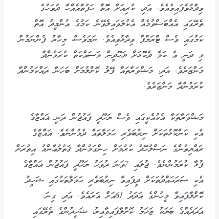
ވިދާޅުވެފައިވެއެވެ. އަދި، ކުރިއަށް އޮތް ހަފުތާއެއްހާ ދުވަހުގެ
ތެރޭގައި އެއްބަސްވުމެއް އެކުލަވައިލެވޭނެ ކަމުގެ އުންމީދު އޮތް
ކަމުގައި ވެސް ޓްރަމްޕް ވިދާޅުވިއެވެ. ނަމަވެސް، މިހާރު ފެންނަމުން
މި ދަނީ އެ ކަމާ ދެކޮޅަށް ޔަހޫދީން މަސައްކަތް ކުރަމުންދާ
މަންޒަރެވެ. އަދި، މަޝްވަރާތައް ފޭލު ކޮށްލުމަށް ބަހަނާ ދައްކަމުންދާ
ކުރަމުންދާ މަންޒަރެވެ.
މަޝްވަރާތަކާ އެކުއެެކީގައި ވެސް ޔަހޫދީ ފައުޖުން ދަނީ ޣައްޒާގެ
އެކި ކަންކޮޅުތަކަށް ނިރުބަވެރި ޙަމަލާތައް ދެމުންނެވެ. ޣައްޒާގެ
ރައްޔިތުންގެ ނަސްލުހޭދު ކުރުމަށް ހިންގަމުންދާ ޤަތުލުޢާންމު އިތުރަށް
ފުޅާ ކުރަމުންނެވެ. ޖުލައި 7ވަނަ ދުވަހު ޔަހޫދީ ފައުޖުން ޣައްޒާގެ
އެކި ސަރަޙައްދުތަކަށް ދީފައިވާ ނިރުބަވެރި ޙަމަލާތަކުގައި ޝަހީދު
ކޮށްލާފައިވާ މީހުންގެ އަދަދު 61އަށް އަރައެވެ. އަދި، ގިނަ
އަދަދެއްގެ ބަޔަކު ޒަޚަމު ކޮށްލާފައިވާއިރު، ޝަހީދުންގެ ތެރޭގައި