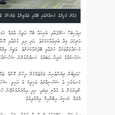
މަޑުލު ވަހީދުގެ ހަނދާނުގައި ބޭއްވި ތައުބީންގެ ޖަލްސާގެ ތެ
ދިވެހިބަހާ ސަޤާފަތާއި ތަރިކައާ ބެހޭ ވަޒީރު އާދަމް ނަސީ
އަލިގަދަ ވިދާ ތަރިއެއްކަމަށެވެ. އަދި މިއީ ކުރެއްވި ކޮން
މަސައްކަތްތަކެއް ކުރެއްވި ބޭފުޅެއްކަމަށެވެ. ވަޒީރު ވިދާ
ޝަޙުސެއްގެ މަތިން އަބަދުމެ ހަނދާންކުރާނެ ޝަހުސެއްކަމ
"އަދީބުން ލިޔުންތެރިން ތަރުޖަމާކުރާ މީހުން ކޮންމެ ޒަމ
ކަނޑައެޅި އެ ޝަޚުސިއްޔަތު ވަކިވީމަ އެ ވަކިވީ. ޝަހުސީ
ނާދިރުކަން އެ ގެއްލި ދިޔައީ. މިއީ އިއާދަނުކުރެވޭނެ ހުސ
އާދަމް ނަސީރު އިބްރާޙިމް ވިދާޅުވިއެވެ.