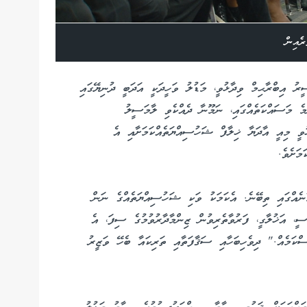
ރެއިން
ރު އިބްރާޙިމް ވިދާޅުވީ، މަޑުލު ވަހީދަކީ އަދަބީ ދުނިޔޭގައި
މެ މަސައްކަތެއްގައި، ނަމޫނާ ދެއްކެވި ލާމަސީލު
ޅުވީ މިއީ އާދަޔާ ޚިލާފް ޝަހުސިއްޔަތެއްކަމަށާއި އެ
ަށެވެ.
ާނެއްގައި ތިބޭނެ. އެކަމަކު ވަކި ޝަހުސިއްޔަތެއްގެ ނަން
، އަޚުލާގީ، ފަރުވާތެރިވުން ޒިންމާދާރުވުމުގެ ސިފަ، އެ
ްކަމެއް." ދިވެހިބަހާއި ސަޤާފަތާއި ތަރިކައާ ބެހޭ ވަޒީރު