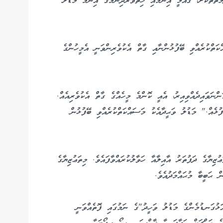
ަތްތަކަށް، ޤައުމީ އިނާމާއި ހިތްވަރުދިނުމުގެ އިނާމު މަޑުލު
ަތްކުރެއްވި ބޭފުޅުންނާއި ގާތް އެކުވެރިންވަނީ އެމީހުންގެ
ނަވައިދެއްވިއިރު، އެއީ ކޮންމެ މީހެއްގެ ގާތް އެކުވެރިއެއް.
ޅެއް." މަޑުލު ވަޙީދާއެކު މަސައްކަތްކުރެއްވި ބޭފުޅުން
ޒިޔާގެ ދަފުތަރު އާއިލާއާ ހަވާލުކުރައްވާފައެވެ. މިތަޢުޒިޔާގެ
 ޙަބީބާ މުޙައްމަދުއެވެ.
ޅުގަނޑުމެންގެ މަޑުލު ވަހީދު"ގެ ނަމުގައި ފޮތެއްވަނީ