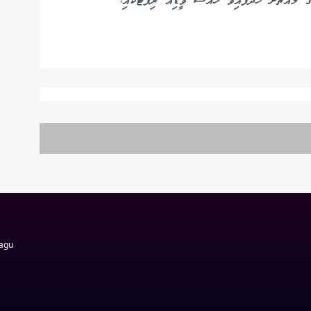
ގެ މައްޗަށް ހަދާފައިވާ ޚާއްސަ ވީޑިއޯ ރިޕޯޓަކާއި،
Magu