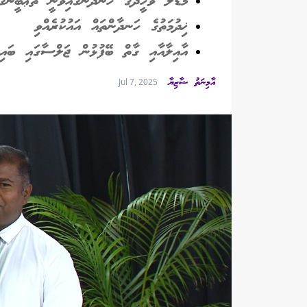
މަޑުލު ވަހީދުގެ ހަނދާނުގައިވަނީ ތަޢުބީނުގ
ޚިދުމަތުގެ ހަނދާންތައް އައުކުރެއްވި
އާއިލާއާއި ގާތް ބޭފުޅުން ޖަލްސާގައި ބައިވެރ
އާމިނަތު ޝާޒިޔާ
Jul 7, 2025