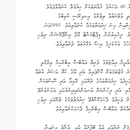
މަޑުލު މުޙައްމަދު ވަޙީދުވަނީ ބަހުގެ އެކިއެކި ދާއިރާތަކުން 60 އަހަރުގެ މުއްދަތަކަށް ޚިދުމަތް ކުރައްވާފައެވެ.
ޓެވީ ވުޒާރަތުއް ތިޖާރާގެ އިނގިރޭސި ކާތިބުގެ
ވަޒީފާއާއެކުއެވެ. އޭރުވެސް ނުރަސްމީގޮތުން ތަޢުލީމީ ދާއިރާއިން ގިނަ ޚިދުމަތްތަކެއް ކުރެއްވިއެވެ. 1993ވަނަ
ެ. މީގެއިތުރުން ޑިޕާޓްމަންޓް އޮފް އިންފޮމޭޝަން، ދިވެހި
ހުގެ އެކެޑަމީގެ އިސް މަޤާމުތައް ފުރުއްވިއެވެ.
ްދީން ޢިއްޒަތުގެ ވެރިޔާ އައްބާސް އިބްރާޙިމް ވިދާޅުވީ
ރު މުޖުތަމަޢަށް ކޮށްފައިވާ އަދި އޭގެ ހެޔޮ އަސަރު އެތައް
ވަހީދުގެ ޚިދުމަތްތަކުގެ ތެރޭގައި ރޭޑިއޯ އަދި ނޫސްތަކަށް
މާއި، އަދި މީހުންނަށް އުނގަންނައިދިނުމުގައި އަގުނުކުރެވޭ
ލު ވަހީދުގެ ފާހަގަކޮށްލެވޭ ޚިދުމަތްތަކުގެ ތެރޭގައި ދިވެހި
ްކަތް އައްބާސް އިބްރާޙިމް ފާހަގަކުރެއްވިއެވެ.
މަށް ނެންގެވި އެއް ބޭފުޅެއް އެއީ. އެންމެ ގިނައިން