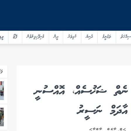
ސިއްހަތު
ތަޢުލީމު
ދުނިޔެ
ކުޅިވަރު
ދީން
މުނިފޫހިފިލުވުން
ފޮޓޯ
ވީޑި
ފަހ
ް ނެތް ޝަޚުސެއް، އޮއްސުނީ
 އާދަމް ނަސީރު