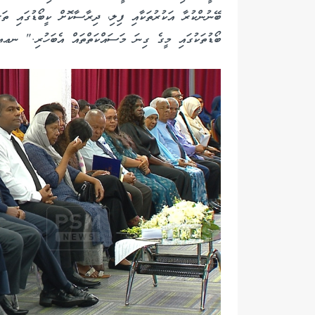
ބޭނުންކުރާ އަކުރުތަކާއި ފިލި، ދިރާސާކޮށް ކީބޯޑުގައި ތަރ
ބޯޑުތަކުގައި މީގެ ގިނަ މަސައްކަތްތައް އެބަހުރި." ނޢޢވ