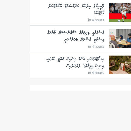
މޮރީނިއޯގެ އިތުބާރު އަލެކްސަންޑާ އާނޯލްޑްއަށް
ހޯދޭނެބާ!
in 4 hours
އެސްއެމްއީ ޑިޖިޓަލްގެ ކޮންވެންޝަނަލް ލޯނުތައް
އިސްލާމީ އުސޫލަށް ބަދަލުކުރަނީ
in 4 hours
ރިސޯޓްތަކުގައި އެންމެ ގިނައިން ޗުއްޓީ ހޭދަކުރީ
އިނގިރޭސިވިލާތުގެ ފަތުރުވެރިން
in 4 hours