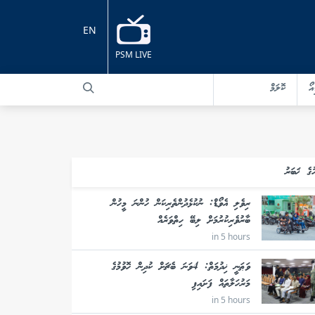
EN
PSM LIVE
އޯ
ކޮލަމް
ުގެ ޚަބަރު
ރިވެލި އެވޯޑް: ނުކުޅެދުންތެރިކަން ހުންނަ މީހުން
ބާރުވެރިކުރުމަށް ލިބޭ ހިތްވަރެއް
in 5 hours
ވަޠަނީ ޚިދުމަތް: 4ވަނަ ބެޗަށް ކުދިން ހޮވުމުގެ
މަރުހަލާތައް ފަށައިފި
in 5 hours