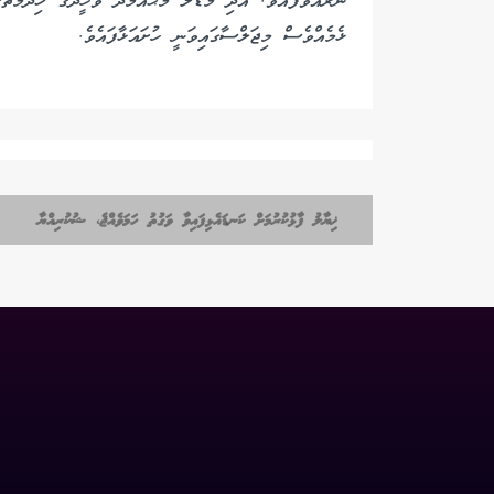
ނެރުއްވާފައެވެ. އަދި މަޑުލު މުޙައްމަދު ވަހީދުގެ ޚިދުމަތު
ޅެމެއްވެސް މިޖަލްސާގައިވަނީ ހުށައަޅާފައެވެ.
ޚިޔާލު ފާޅުކުރުމަށް ކަނޑައެޅިފައިވާ ވަގުތު ހަމަވެއްޖެ، ޝުކުރިއްޔާ