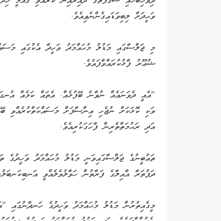
ދިވެހިބަހާއި ސަޤާފަތުގެ ދާއިރާއިން ކުރެއްވި ޤައުމީ ޚިދުމ
ވަޙީދަށް ލިބިވަޑައިގެންނެވިއެވެ.
މި ޖަލްސާގައި މަޑުލު މުޙައްމަދު ވަހީދާ އެކުގައި މަސައްކ
ޝުޢޫރު ފާޅުކުރައްވާފައެވެ.
"އެއީ ދެވަނައެއް ނުވާނެ ބޭފުޅެއް. އެތައް ކަމެއް އުނގަން
ވަކި ކޮޅަކަށް ނުޖެހި އިންސާފަށް މަސައްކަތްކުރެއްވި ބޭފު
އަދި ރަޙުމަތްތެރިން ފާހަގަކުރިއެވެ.
ތަޢުބީނުގެ ޖަލްސާގައިވަނީ މަޑުލު މުޙައްމަދު ވަހީދުގެ ތަޢު
ދަފުތަރާ އާއިލާގެ ފަރާތުން ހަވާލުވެލެއްވީ އަނބިކަނބަލުން
މީގެއިތުރުން މަޑުލު މުޙައްމަދު ވަހީދުގެ ހަނދާނުގައި "އަ