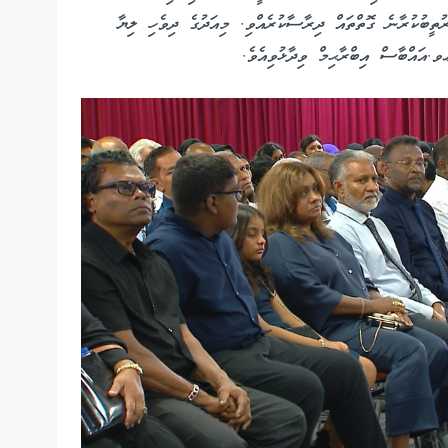
ުތީބުކުރާނެ ގޮތްތައް ދިރާސާކުރެއްވި. މިއަދުގެ ދިވެހި ލިޔާ
.އައްބާސް އިބްރާޙިމް ވިދާޅުވިއެވެ.