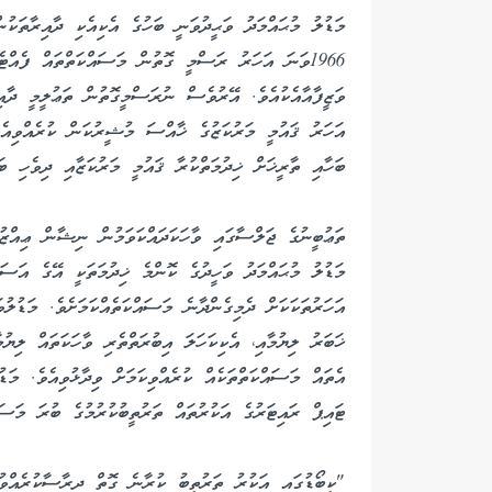
1966ވަނަ އަހަރު ރަސްމީ ގޮތުން މަސައްކަތްތައް ފެއް
އަހަރު ޤައުމީ މަރުކަޒުގެ ޚާއްސަ މުޝީރުކަން ކުރެއްވިއެވ
ބަހާއި ތާރީޚަށް ޚިދުމަތްކުރާ ޤައުމީ މަރުކަޒާއި ދިވެހި ބަ
ތަޢުބީނުގެ ޖަލްސާގައި ވާހަކަދައްކަވަމުން ނިޝާން ޢިއްޒުއ
މަޑުލު މުޙައްމަދު ވަހީދުގެ ކޮންމެ ޚިދުމަތަކީ އޭގެ އަސަ
އަހަރުތަކަކަށް ދެމިގެންދާނެ މަސައްކަތެއްކަމަށެވެ. މަޑުލު
ޚަބަރު ލިޔުމާއި، އެކިކަހަލަ އިބުރަތްތެރި ވާހަކަތައް ލިޔު
އެތައް މަސައްކަތްތަކެއް ކުރެއްވިކަމަށް ވިދާޅުވިއެވެ. މަޑު
ޓައިޕް ރައިޓަރުގެ އަކުރުތައް ތަރުތީބުކުރުމުގެ ބުރަ މަސައ
"ކީބޯޑުގައި އަކުރު ތަރުތީބު ކުރާނެ ގޮތް ދިރާސާކުރެއްވު