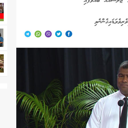
ެ ޖަލްސާއެއް ބާއްވާފައި
ިވެވަޑައިގެންނެވި