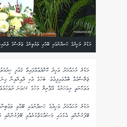
މަޑުލު ވަހީދުގެ ހަނދާނުގައި ބޭއްވި ތައުބީންގެ ޖަލްސާގެ ތެރެއިނ
މަޑުލު މުޙައްމަދު ވަޙީދު ކޮށްދެއްވާފައިވާ ޤައުމީ ޚިދުމަތ
ޖަލްސާއެއް ބާއްވައިފިއެވެ. ބަހުގެ އެކި ދާއިރާއިން ގިނަ ޚ
އަވަހާރަވީ މިއަހަރުގެ އޭޕްރިލް މަހުގެ 14ވަނަ ދުވަހުއެވެ.
މަޑުލު މުޙައްމަދު ވަހީދުގެ ހަނދާނުގައި ބޭއްވި ތަޢުބީންގ
ބޭފުޅުންނާއި އެކުގައި މަސައްކަތްކުރެއްވި ބޭފުޅުންނާއި ގާ