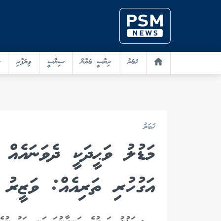
ޚަބަރު
ރިޔާސީ ބަޔާން
ސިޔާސީ
ވިޔަފާރި
ޚަބަރު
މަޑުލު ވަޙީދަކީ ދެވަނައެއ
އަގުހުރި ތަރިއެއް: ވަޒީރު