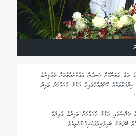
ް
ުގެ އަގު ވަޒަންކޮށް ހަނދާން އައުކުރެއްވުމަށް ތަޢުބީނުގެ
ިދުމަތްތަކެއް ކޮށްދެއްވާފައިވާ މަޑުލު މުޙައްމަދު ވަހީދު
ެ ޖަލްސާގައި މަޑުލު މުޙައްމަދު ވަހީދުގެ އާއިލާގެ
ތް ބޭފުޅުން ބައިވެރިވެވަޑައިގެންނެވިއެވެ.