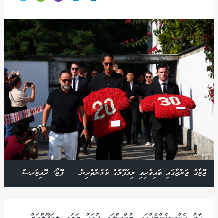
ޖޮޓާގެ ޖަނާޒާގައި ބައިވެރިވި ލިވަޕޫލްގެ ކުޅުންތެރިން --- ފޮޓޯ: ރޮއިޓަރސް
ކާރު އެކްސިޑެންޓެއްގައި ބުރާސްފަތި ދުވަހު މަރުވި ލިވަޕޫލްއަށް