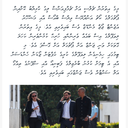
މީގެ އިތުރުން ޗެލްސީ އަށް ޗެމްޕިއަންސް ލީގު ކާމިޔާބު ކޮށްދިން
ޕޯޗުގަލްގެ ކޯޗު އަންދްރޭސް ވިޔާސް ބާއޯސް އާއި މަޝްހޫރު
އެޖެންޓް ޖޯޖް މެންޑޭޒް ވެސް ބައިވެރިވި އެވެ. މީގެ އިތުރުން
ލިވަޕޫލްގެ އިސް ބައެއް ވެރިންނާއި ހުރިހާ ކުޅުންތެރިން ކަހަލަ
ގޮތަކަށް ވަނީ ޖަނާޒާ އަށް ޕޯޗުގަލް އަށް ގޮސްފަ އެވެ. މި
ޓީމުގައި ހިމެނިގެން ލިވަޕޫލްގެ ކުރީގެ ކެޕްޓަން ޖޯޑަން ހެންޑަސަން
އާއި އެ ޓީމަށް ކުޅުނު ބްރެޒިލްގެ ފަބީނިއޯ އާއި ސްޕޭނުގެ ތިއާގޯ
އަލް ސަންޓްރާ ވެސް ޖަނާޒާގައި ބައިވެރިވި އެވެ.