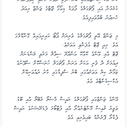
ކުޅެމުން އައި ޕޯޗުގަލްގެ ފޯވަޑް ޑިއޯގޯ ޖޮޓާގެ ޖަނާޒާ މިއަދު
ހެނދުނު ބާއްވައިފިއެވެ.
މި ޖަނާޒާ އޮތީ ޕޯޗުގަލްގެ ވެރިރަށް ޕޯޓޯ ކައިރީގައިވާ ގޮންޑޮމާގަ
އެވެ. މިއީ ޖޮޓާ އުފަންވި އަވަށެވެ.
ޖޮޓާ އާއި އޭނާގެ ކޮއްކޮ އަންދްރޭ ސިވްލާ މަރުވީ ލަންޑަނަށް
ދިއުމަށް ދާ ފެރީ އަކަށް އަރަން ޕޯޗުގަލް ހުރަސްކޮށް ސްޕޭނުގެ
ޒަމޯރާ ކިޔާ އަވަށެއްގައި ބާރު ސްޕީޑްގައި ކާރު ދުއްވަނިކޮށް
އެކްސިޑެންޓްވެ އެވެ.
އޭނާގެ ޖަނާޒާގައި ޕޯޗުގަލްގެ ރައީސް މާސެލޯ ރެބޭލޯ އާއި ބޮޑު
ވަޒީރު ލުއިސް މޮންޓެނެގްރޯ އާއި ފުޓްބޯޅަ ފެޑަރޭޝަނުގެ ރައީސް
ޕެޑްރޯ ޕޮރެންކާ ބައިވެރިވި އެވެ.