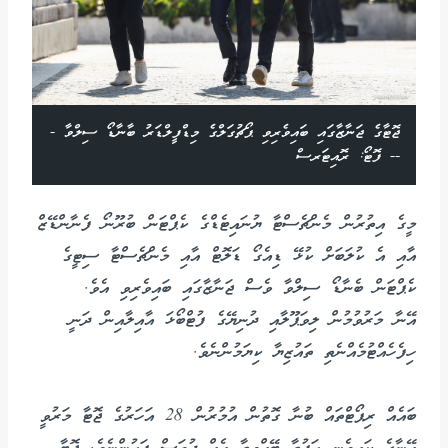
ޖޮޓާގެ ޖަނާޒާގައި ބައިވެރިވި ޕޯޗުގަލްގެ މިޑްފީލްޑަރު ބާނާޑޯ ސިލްވާ -
-- ފޮޓޯ: ރޮއިޓަރސް
މީގެ އިތުރުން މެންޗެސްޓާ ޔުނައިޓެޑްގެ ކެޕްޓަން ބުރޫނޯ ފެނާންޑޭޒް
އާއި އެ ކުލަބަށް ކުޅޭ ޑިއެގޯ ޑަލޮޓް އާއި މެންޗެސްޓާ ސިޓީގެ
ކެޕްޓަން ބެނާޑޯ ސިލްވާ ވެސް ޖަނާޒާގައި ބައިވެރިވި އެވެ.
އޭނާ މަރުވުމުން ލިވަޕޫލާއި ދުނިޔޭގެ ފުޓްބޯޅަ އާއިލާއިން ދަނީ
ހިފެހެއްޓުމެއްނެތި ތައުޒިޔާ ކިޔަމުންނެވެ.
ބައެއް ރިޕޯޓްތައް ބުނާ ގޮތުން އުމުރުން 28 އަހަރުގެ ޖޮޓާ މަރުވީ