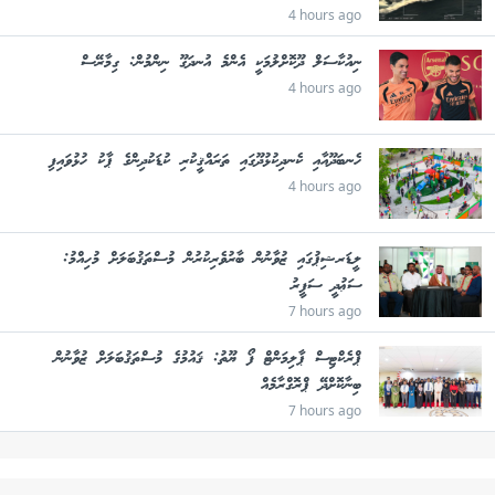
4 hours ago
ނިއުކާސަލް ދޫކޮށްލުމަކީ އެންމެ އުނދަގޫ ނިންމުން: ގިމާރޭސް
4 hours ago
ހެނބަދޫއާއި ކެނދިކުޅުދޫގައި ތަރައްޤީކުރި ކުޑަކުދިންގެ ޕާކު ހުޅުވައިފި
4 hours ago
ލީޑަރޝިޕުގައި ޒުވާނުން ބާރުވެރިކުރުން މުސްތަޤުބަލަށް މުހިއްމު:
ސަޢުދީ ސަފީރު
7 hours ago
ޕްރެކްޓިސް ޕާލިމަންޓް ފޯ ޔޫތު: ޤައުމުގެ މުސްތަޤުބަލަށް ޒުވާނުން
ބިނާކޮށްދޭ ޕްރޮގްރާމެއް
7 hours ago