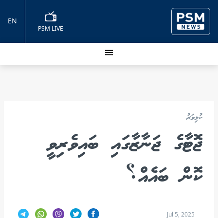
EN
PSM LIVE
ކުޅިވަރު
ޖޮޓާގެ ޖަނާޒާގައި ބައިވެރިވީ
ކޮން ބައެއް؟
Jul 5, 2025