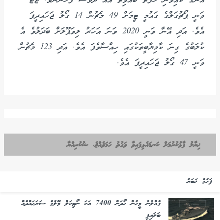
އޭނާގެ ކައިވެނި ހަފުތާ ބޭއްވިތާ އެއް ދުވަސް ފަހުންނެވެ. ޖޮޓާ
ވަނީ ޕޯޗުގަލްގެ ގައުމީ ޓީމަށް 49 މެޗުން 14 ގޯލު ޖަހައިދީފަ
އެވެ. އަދި އޭނާ ވަނީ 2020 ވަނަ އަހަރު ލިވަޕޫލަށް ބަދަލުވެ އެ
ކުލަބުގެ ގިނަ ކާމިޔާބީތަކުގައި ހިއްސާވެފަ އެވެ. އަދި 123 މެޗުން
ވަނީ 47 ގޯލު ޖަހައިދީފަ އެވެ.
ޚިޔާލު ފާޅުކުރުމަށް ކަނޑައެޅިފައިވާ ވަގުތު ހަމަވެއްޖެ، ޝުކުރިއްޔާ
ފަހުގެ ޚަބަރު
ގެއްލުނު މީހުން ހޯދަން 7400 އަކަ ނޯޓިކަލް މޭލުގެ ސަރަޙައްދެއް
ބަލައިފި