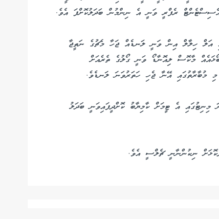
އެސިސްޓެންޓް ރެފްރީ ވަނީ އެ ނިންމުން ބަދަލުކޮށްފަ އެވެ.
އި އަލް ހިލާލް އިން ވަނީ ލަނޑެއް ޖަހާ މެޗުގެ ނަތީޖާ
ޯޅައެއް މާކޮސް ލިއޮނާޑޯ ވަނީ ގޯލުގެ ތެރެއަށް
 މި މުބާރާތުގައި އޭނާ ޖެހި ހަތަރުވަނަ ލަނޑެވެ.
 ފުލުމިނެންސޭ މޮޅުވި ލަނޑު މެޗުގެ 70 ވަނަ މިނިޓުގައި އެ ޓީމަށް ކާމިޔާބު ކޮށްދީފައިވަނީ ބަދަލު
ކޮޅަށް ނިކުންނާނީ ޗެލްސީ އެވެ.