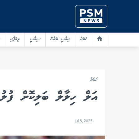
ޚަބަރު
ރިޔާސީ ބަޔާން
ސިޔާސީ
ވިޔަފާރި
ޚަބަރު
އަލް ހިލާލް ބަލިކޮށް ފުލު
Jul 5, 2025