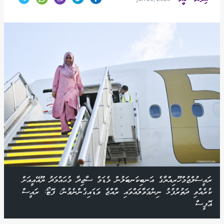
ރައީސުލްޖުމްހޫރިއްޔާގެ އަނބިކަނބަލުން މެޑަމް ސާޖިދާ މުޙައްމަދު ޔޫއޭއީއަށް
ކުރެއްވި ދަތުރުފުޅު ނިންމަވާލައްވައި ރާއްޖެ ވަޑައިގެންނެވުން/ ފޮޓޯ: ރައީސް
އޮފީސް