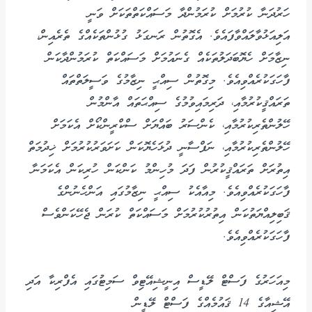
ހަރުދަނާ ކުރުމަށް ކުރަމުންދާ މަސައްކަތްތަކަށް ވަނީ
އަލިއަޅުވާލައްވާފައެވެ. އެގޮތުން ރަނގަޅު ގުޅުންތަކެއްގެ ތެރެއިން،
ނިޒާމަށް ހެޔޮބަދަލުތަކެއް ގެނައުމަށް މަސައްކަތް ކުރަމުންދާކަން
ފާހަގަކުރެއްވިއެވެ. މިގޮތުން ސިއްޙީ ނިޒާމުގެ ވަސީލަތްތައް
ތަރައްޤީކުރުމާއި، ދަރިމައިވުމުގެ ސިއްޙަތައް އާންމުން
ހޭލުންތެރިކުރުމާއި، ކެންސަރު ބައްޔަށް ސްކްރީންކޯށް އެކަމަށް
ހޭލުންތެރިކުރުމާއި، ނަފްސާނީ ދުޅަހެޔޮކަން ކަށަވަރުކުރުމަށް ޚިދުމަތް
އިތުރަށް ތަރައްޤީކުރުން ފަދަ މުހިންމު ކަންކަން ހުރިކަން އެކަމަނާ
ފާހަގަކުރެއްވިއެވެ. މިއާއެކު ސިއްޙީ ނިޒާމުގައި އަންހެނުންގެ
ޤަބިލިއްޔަތުކަން އިތުރުކުރުމަށް މަސައްކަތް ކުރަން ޖެހޭކަންވެސް
ފާހަގަކުރެއްވިއެވެ.
މިއަހަރުގެ ފަސްޓް ލޭޑީސް އިނީޝިއޭޓިވް ސަމިޓުގައި އެފްރިކާ އަދި
އޭޝިއާގެ 14 ޤައުމެއްގެ ފަސްޓް ލޭޑީން