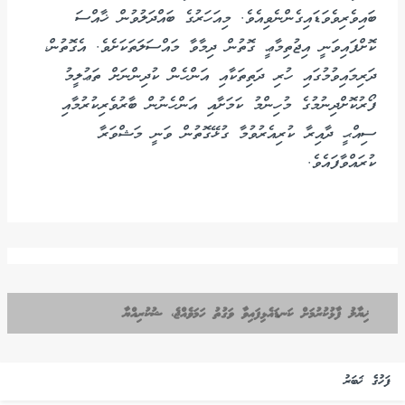
ބައިވެރިވެވަޑައިގެންނެވިއެވެ. މިއަހަރުގެ ބައްދަލުވުން ޚާއްސަ
ކޮށްފައިވަނީ އިޖުތިމާޢީ ގޮތުން ދިމާވާ މައްސަލަތަކަށެވެ. އެގޮތުން،
ދަރިމައިވުމުގައި ހުރި ދަތިތަކާއި އަންހެން ކުދިންނަށް ތަޢުލީމު
ފޯރުކޮށްދިނުމުގެ މުހިންމު ކަމަށާއި އަންހެނުން ބާރުވެރިކުރުމާއި
ސިއްޙީ ދާއިރާ ކުރިއެރުވުމާ ގުޅޭގޮތުން ވަނީ މަޝްވަރާ
ކުރައްވާފައެވެ.
ޚިޔާލު ފާޅުކުރުމަށް ކަނޑައެޅިފައިވާ ވަގުތު ހަމަވެއްޖެ، ޝުކުރިއްޔާ
ފަހުގެ ޚަބަރު