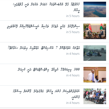
ހުރްމުޒްއާ ގުޅޭ އެއްބަސްވުމަކާ ހަމައަށް އައުމަށް ވަނީ ގާތްވެފައި:
އީރާން
in 5 hours
ސިންގަޕޫރުގެ ޤައުމީ ދުވަހުގެ ތަހުނިޔާ ރައީސުލްޖުމްހޫރިއްޔާ ފޮނުއްވައިފި
in 5 hours
ދުވާލަކު އެވްރެޖްކޮށް 7 އެކްސިޑެންޓް، ދުއްވާއިރު އިތުރަށް ސަމާލުވޭ!
in 4 hours
300 މިލިޔަނެއްހާ ރުފިޔާގެ އިންވެސްޓްމަންޓް ދަނީ ކުރިއަށް
in 4 hours
ނުކުޅެދުންތެރިކަން ހުންނަ މީހުންގެ ޙައްޤުތަކުގެ ޤާނޫނަށް އިސްލާހު
ގެންނަނީ
in 4 hours