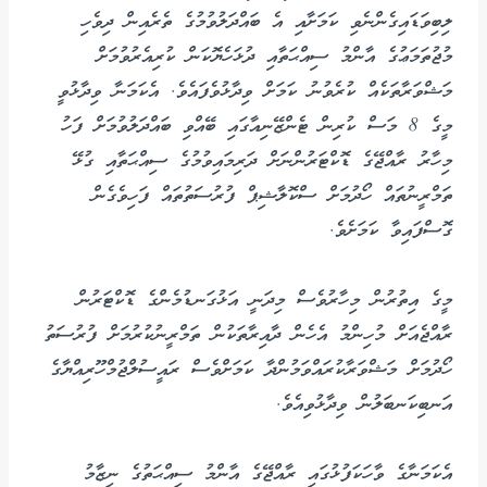
ލިބިވަޑައިގެންނެވި ކަމަށާއި އެ ބައްދަލުވުމުގެ ތެރެއިން ދިވެހި
މުޖުތަމަޢުގެ އާންމު ސިއްޙަތާއި ދުޅަހެޔޮކަން ކުރިއެރުވުމަށް
މަޝްވަރާތަކެއް ކުރެވުނު ކަމަށް ވިދާޅުވެފައެވެ. އެކަމަނާ ވިދާޅުވީ
މީގެ 8 މަސް ކުރިން ޓެންޒޭނިއާގައި ބޭއްވި ބައްދަލުވުމަށް ފަހު
މިހާރު ރާއްޖޭގެ ޑޮކްޓަރުންނަށް ދަރިމައިވުމުގެ ސިއްޙަތާއި ގުޅޭ
ތަމްރީނުތައް ހޯދުމަށް ސްކޮލާޝިޕް ފުރުސަތުތައް ފަހިވެގެން
ގޮސްފައިވާ ކަމަށެވެ.
މީގެ އިތުރުން މިހާރުވެސް މިދަނީ އަޅުގަނޑުމެންގެ ޑޮކްޓަރުން
ރާއްޖެއަށް މުހިންމު އެހެން ދާއިރާތަކުން ތަމްރީނުކުރުމަށް ފުރުސަތު
ހޯދުމަށް މަޝްވަރާކުރައްވަމުންދާ ކަމަށްވެސް ރައީސުލްޖުމްހޫރިއްޔާގެ
އަނބިކަނބަލުން ވިދާޅުވިއެވެ.
އެކަމަނާގެ ވާހަކަފުޅުގައި ރާއްޖޭގެ އާންމު ސިއްޙަތުގެ ނިޒާމު