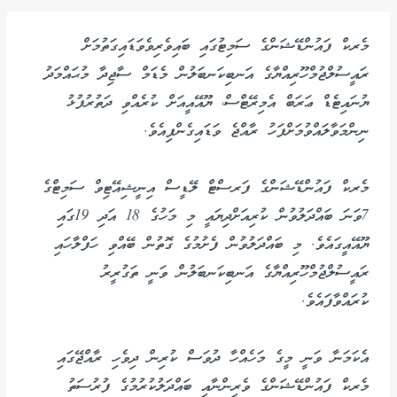
މެރކް ފައުންޑޭޝަންގެ ސަމިޓުގައި ބައިވެރިވެވަޑައިގަތުމަށް
ރައީސުލްޖުމްހޫރިއްޔާގެ އަނބިކަނބަލުން މެޑަމް ސާޖިދާ މުޙައްމަދު
ޔުނައިޓެޑް ޢަރަބް އެމިރޭޓްސް، ޔޫއޭއީއަށް ކުރެއްވި ދަތުރުފުޅު
ނިންމަވާލައްވުމަށްފަހު ރާއްޖެ ވަޑައިގެންފިއެވެ.
މެރކް ފައުންޑޭޝަންގެ ފަރސްޓް ލޭޑީސް އިނީޝިއޭޓިވް ސަމިޓްގެ
7ވަނަ ބައްދަލުވުން ކުރިއަށްދިޔައީ މި މަހުގެ 18 އަދި 19ގައި
ޔޫއޭއީގައެވެ. މި ބައްދަލުވުން ފެށުމުގެ ގޮތުން ބޭއްވި ހަފްލާހައި
ރައީސުލްޖުމްހޫރިއްޔާގެ އަނބިކަނބަލުން ވަނީ ތަގުރީރު
ކުރައްވާފައެވެ.
އެކަމަނާ ވަނީ މީގެ މަހެއްހާ ދުވަސް ކުރިން ދިވެހި ރާއްޖޭގައި
މެރކް ފައުންޑޭޝަންގެ ވެރިންނާއި ބައްދަލުކުރުމުގެ ފުރުސަތު