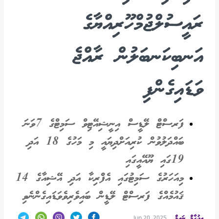
ރައީސުލްޖުމްހޫރިއްޔާގެ
އަނބިކަނބަލުން ރާއްޖެ
ވަޑައިގެންފި
ފަރސްޓް ލޭޑީސް އިނީޝިއޭޓިވް ސަމިޓްގެ 7ވަނަ
ބައްދަލުވުން ކުރިއަށްދިޔައީ މި މަހުގެ 18 އަދި
19ގައި ޔޫއޭއީގައި
މިއަހަރުގެ ސަމިޓުގައި އެފްރިކާ އަދި އޭޝިއާގެ 14
ޤައުމެއްގެ ފަރސްޓް ލޭޑީން ބައިވެރިވެވަޑައިގެންނެވި
އިދުހާމް ނައީމް
Jun 20, 2025