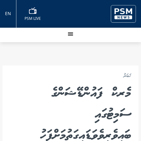
EN
PSM LIVE
ޚަބަރު
މެރކް ފައުންޑޭޝަންގެ
ސަމިޓުގައި
ބައިވެރިވެވަޑައިގަތުމަށްފަހު