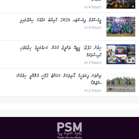
ރަށަކަށް
in 4 hours
ޕީއެސްއެމް ފިއެސްޓަރ 2026 ކާމިޔާބު ކަމާއެކު ނިންމާލައިފި
in 4 hours
ނިމުނު ހަފުތާ: ޕީޓީއޭ ތަންފީޒު ކުރުން، ކަނޑުމަތީގެ ހިތާމަވެރި
ހާދިސާތަކެއް
in 3 hours
ތިންވަނަ ފިޔަވަހީގެ ގޯތިތަކަށް ކަރަންޓު ގުޅޭނީ އެލްޔޫޕީ ނިމުމުން:
ސްޓެލްކޯ
in 2 hours