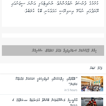
ކުޅުމުގެ ފުރުސަތު ނެތުމުންނެވެ. ޔުނައިޓެޑަކީ އަންނަ ސީޒަނުގައި
ޔޫރަޕުގައި ނުކުޅޭ އިނގިރޭސި ހަމައެކަނި ބޮޑު ކުލަބެވެ.
ޚިޔާލު ފާޅުކުރުމަށް ކަނޑައެޅިފައިވާ ވަގުތު ހަމަވެއްޖެ، ޝުކުރިއްޔާ
ފަހުގެ ޚަބަރު
"ބޮޑާވުމާއި، ހިތްހަރުކަމާއި، ރުޅިވެރިކަމަކީ ނަރަކައަށް މަގުދައްކާ
ކަންކަން"
in 5 hours
އާރްޑީސީގެ މަޝްރޫޢުތަކަށް ބޭނުންވާ އުޅަނދުތައް އއ.އަތޮޅުގެ 4