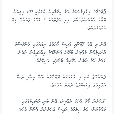
ޕޯޗުގަލްގެ މިޑްފީލްޑަރަށް އަލް ހިލާލްއިން ހުށަހެޅީ 100 މިލިއަން
ޔޫރޯގެ އެއްބަސްވުމެކެވެ. މިއީ ހަފުތާއަކު 7 ލައްކަ ޕައުންޑް ލިބޭ
ހުށަހެޅުމެކެވެ.
އޭނާ މި އޮފާ ދޫކޮށްލީ ފައިސާ ހޯދުމުގެ ނިޔަތުގައި މެންޗެސްޓާ
ޔުނައިޓެޑުން ކެޕްޓަން ބްރޫނޯ ފެނާންޑޭޒް ވިއްކައިގެން ނުވާނެ
ކަމަށް ކޯޗު ރުބެން އަމޮރިމް ބުނެފައި ވަނިކޮށެވެ.
ފެނާންޑޭޒް ބުނީ މި ހުށަހެޅުން ދޫކޮށްލަން އޭނާ ނިންމީ ވެސް
އަމޮރިމްގެ އިރުޝާދުގެ ދަށުން ކަމަށެވެ.
"އަހަރެން ކޯޗާ ވާހަކަ ދެއްކިން. އޭނާ ބުނީ ޔުނައިޓެޑްގައި
މަޑުކުރަން. އަލް ހިލާލްގެ ރައީސް އަހަރެންނާ ފޯނުން ވާހަކަ