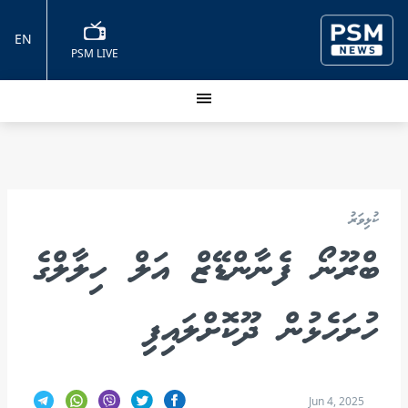
EN
PSM LIVE
ކުޅިވަރު
ބްރޫނޯ ފެނާންޑޭޒް އަލް ހިލާލްގެ
ހުށަހެޅުން ދޫކޮށްލައިފި
Jun 4, 2025