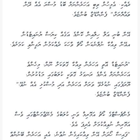
ދެއްކި. އެމީހުން ތިބީ އަހަރެންނަށް ބޮޑު މުސާރަ އެއް ދޭން
ތައްޔާރަށް،" ފެނާންޑޭޒް ބުންޏެވެ.
އޭނާ ބުނީ އަލް ހިލާއިން ކޮންމެ އަގެއް ކިޔަސް ޔުނައިޓެޑުން
އއޭނާ ވިއްކާ ނުލާނެކަން ކޯޗާ ވާހަކަ ދެއްކަމުން ޔަގީންވި ކަމަށެވެ.
"ޔުނައިޓެޑް އޮތީ އަހަރެން ވިއްކާ ގޮތަކަށް ނޫން. މިހެންވެ
އަހަރެންނަށް އެންމެ ރަނގަޅު ގޮތަކީ ކުލަބުގައި މަޑުކުރުން.
ޔޫރަޕުގައި ނުކުޅެވޭ ވަރަށް އަހަރެން އަދި މުސްކުޅި އެއް ނުވޭ،"
ފެނާންޑޭޒް ބުންޏެވެ.
މެންޗެސްޓާގެ ކޯޗު އަމޮރިމް ވަނީ ކުލަބުގެ މެނޭޖްމަންޓްގައި ވެސް
އަމޮރިން ނުވިއްކުމަށް އެދިފަ އެވެ.
"ފައިސާ ހޯދަން އޭނާ ވިއްކައިގެން ނުވާނެ. އެއީ އަހަރެން ބޭނުންވާ