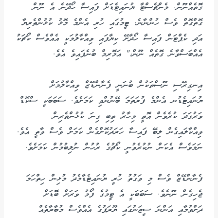
ގޮތެއްނޫން. މެންޗެސްޓާ ޔުނައިޓެޑަށް ފައިސާ ހޯދޭނެ އެ ނޫން
ގޮތްގޮތް ވެސް ހުންނާނެ. ޓީމުގައި ހުރި އެންމެ މޮޅު ކުޅުންތެރިޔާ
އަދި ކެޕްޓަން ފައިސާ ހޯދާށޭ ކިޔާފައި ވިއްކާލުމަކީ އެއްވެސް ކޯޗަކު
އެއްބަސްވާނެ ގޮތެއް ނޫން،" އަމޮރިމް ބުނެފައިވެ އެވެ.
އިނގިރޭސި ނޫސްތަކުން ބުނަނީ ފެނާންޑޭޒް ވިއްކާލުމަށް
ޔުނައިޓެޑުނ އެންމެ ފުރަތަމަ ބޭނުންވި ކަމަށެވެ. ސަބަބަކީ ސްކޮޑް
ވަރުގަދަ ކުރެވެން އޮތީ މިހާރު ތިބި ގިނަ ކުޅުންތެރިން
ވިއްކާލައިގެން ލިބޭ ފައިސާ ހަރަދުކޮށްގެން ކަމަށް ވެސް ވާތީ އެވެ.
ނަމަވެސް އެކަން ނުކުރެވުނީ ކޯޗުގެ ރުހުން ނުލިބުމުން ކަމަށެވެ.
ފެނާންޑޭޒް ވެސް މި ވަގުތު ހުރީ ޔުނައިޓެޑާމެދު މުޅިން ހިތްހަމަ
ޖެހިގެން ނޫނެވެ. ސަބަބަކީ އެ ޓީމުގެ ފޯމު ވަރަށް ބޮޑަށް
ދަށްވުމާއި އަންނަ ސީޒަނުގައި ޔޫރަޕުގެ އެއްވެސް މުބާރާތެއް