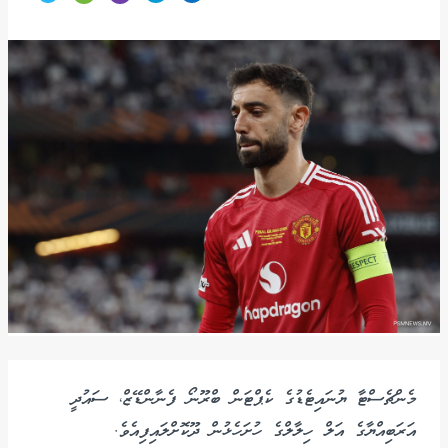
މެންޗެސްޓާ ޔުނައިޓެޑުގެ ކެޕްޓަން ބްރޫނޯ ފެނާންޑޭޒް، ސައުދީ
އަރަބިއްޔާގެ އަލް ހިލާލްގެ ހުށަހެޅުން ދޫކޮށްލައިފިއެވެ.