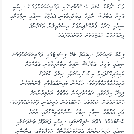
ވަނަ "ވޯލްޑް ހެލްތު އެސެމްބްލީ"ގައި ތަޤުރީރުކުރައްވަމުން ޞިއްޙީ
ވަޒީރު ޢަބްދުﷲ ނާޛިމް އިބްރާހީމްވަނީ ޣައްޒާގެ ޞިއްޙީ ނިޒާމަށާއި
ޞިއްޙީ ފަރުވާ ފޯރުކޮށްދިނުމަށް އިސްރާއީލުން އަޅަމުންދާ
ފިޔަވަޅުތައް ހުއްޓުވުމަށް ގޮވާލައްވާފައެވެ.
މިހާރު ކުރިއަށްދާ ޞިއްޙަތާ ބެހޭ މިސަމިޓުގައި ތަޤުރީރުކުރައްވަމުން
ޞިއްޙީ ވަޒީރު، ޢަބްދުﷲ ނާޛިމް އިބްރާހީމްވަނީ ޣައްޒާއަށް
ކުރިމަތިކޮށްފައިވާ އިންސާނިއްޔަތާއި ޚިލާފު ހާލަތަށް
އަލިއަޅުއްވާލައްވާފައެވެ. އެގޮތުން ބައިނަލްއަޤުވާމީ ޤާނޫނުތަކުން
ލިބިދޭ ޙިމާޔަތާއި ރައްކާތެރިކަން ޣައްޒާގެ ރައްޔިތުންނަށް
ކަށަވަރުވަމުން ނުދާކަމުގެ ކަންބޮޑުވުން ވަޒީރުވަނީ ފާޅުކުރައްވާފައެވެ.
އަދި ޣައްޒާގެ ޞިއްޙީ ނިޒާމު ސުންނާފަތިކޮށްލައި، އެތައް
ހާސްބައެއްގެ ގެދޮރު ނެތިކޮށްލައި، ޞިއްޙީ ފަރުވާދޭ ތަންތަނަށާއި،
ޞިއްޙީ އެހީތެރިންނަށް އަމާޒުކޮށްދެމުންދާ ހަމަލާތަކާއި، އިންސާނީ