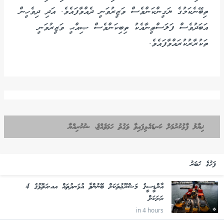
ތިބޭނެކަމުގެ ޔަގީންކަންވެސް ވަޒީރުވަނީ ދެއްވާފައެވެ. އަދި ދިވެހީން
އަބަދުވެސް ފަލަސްޠީނާއެކު ތިބިކަންވެސް ޞިއްޙީ ވަޒީރުވަނީ
ތަކުރާރުކުރައްވާފައެވެ.
ޚިޔާލު ފާޅުކުރުމަށް ކަނޑައެޅިފައިވާ ވަގުތު ހަމަވެއްޖެ، ޝުކުރިއްޔާ
ފަހުގެ ޚަބަރު
އާރްޑީސީގެ މަޝްރޫޢުތަކަށް ބޭނުންވާ އުޅަނދުތައް އއ.އަތޮޅުގެ 4
ރަށަކަށް
in 4 hours