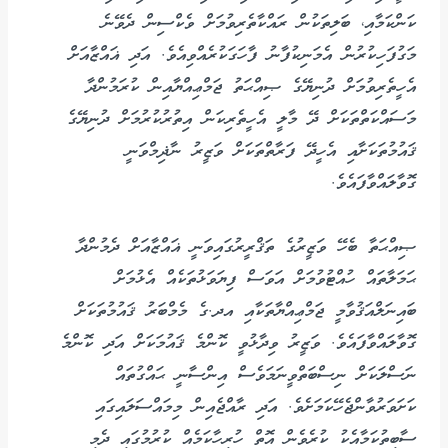
ކަންކަމާއި، ބަލިތަކުން ރައްކާތެރިވުމަށް ވެކްސިން ދެވޭނެ
މަގުފަހިކުރުން އެމަނިކުފާނު ފާހަގަކުރެއްވިއެވެ. އަދި ޣައްޒާއަށް
އެހީތެރިވުމަށް ދުނިޔޭގެ ޞިއްޙަތު ޖަމްޢިއްޔާއިން ކުރަމުންދާ
މަސައްކަތްތަކަށް ދޭ މާލީ އެހީތެރިކަން އިތުރުކުރުމަށް ދުނިޔޭގެ
ޤައުމުތަކަށާއި އެހީދޭ ފަރާތްތަކަށް ވަޒީރު ނާޛިމްވަނީ
ގޮވާލައްވާފައެވެ.
ޞިއްޙަތާ ބެހޭ ވަޒީރުގެ ތަޤްރީރުގައިވަނީ ޣައްޒާއަށް ދެމުންދާ
ޙަމަލާތައް ހުއްޓުވުމަށް އަވަސް ފިޔަވަޅުތަކެއް އެޅުމަށް
ބައިނަލްއަޤުވާމީ ޖަމްޢިއްޔާތަކާއި އދ.ގެ މެމްބަރު ޤައުމުތަކަށް
ގޮވާލައްވާފައެވެ. ވަޒީރު ވިދާޅުވީ ކޮންމެ ޤައުމަކަށް އަދި ކޮންމެ
ނަސްލަކަށް ނިސްބަތްވީނަމަވެސް އިންސާނީ ޙައްގުތައް
ކަށަވަރުވާންޖެހޭކަމަށެވެ. އަދި ރާއްޖެއިން މިމައްސަލައިގައި
ސާބިތުކަމާއެކު ކުރެވެން އޮތް ހުރިހާކަމެއް ކުރުމުގައި ދެމި