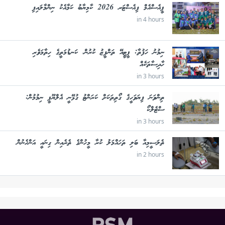
ޕީއެސްއެމް ފިއެސްޓަރ 2026 ކާމިޔާބު ކަމާއެކު ނިންމާލައިފި
in 4 hours
ނިމުނު ހަފުތާ: ޕީޓީއޭ ތަންފީޒު ކުރުން، ކަނޑުމަތީގެ ހިތާމަވެރި
ހާދިސާތަކެއް
in 3 hours
ތިންވަނަ ފިޔަވަހީގެ ގޯތިތަކަށް ކަރަންޓު ގުޅޭނީ އެލްޔޫޕީ ނިމުމުން:
ސްޓެލްކޯ
in 3 hours
ތެލަސީމިއާ ބަލި ތަހައްމަލު ކުރާ މީހުންގެ ތެރެއިން ގިނައީ އަންހެނުން
in 2 hours