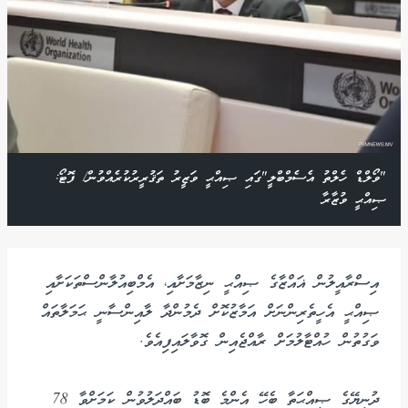
"ވޯލްޑް ހެލްތު އެސެމްބްލީ"ގައި ޞިއްޙީ ވަޒީރު ތަޤުރީރުކުރެއްވުން/ ފޮޓޯ:
ޞިއްޙީ ވުޒާރާ
އިސްރާއީލުން ޣައްޒާގެ ޞިއްޙީ ނިޒާމަށާއި، އެމްބިއުލާންސްތަކަށާއި
ޞިއްޙީ އެހީތެރިންނަށް އަމާޒުކޮށް ދެމުންދާ ލާއިންސާނީ ޙަމަލާތައް
ވަގުތުން ހުއްޓާލުމަށް ރާއްޖެއިން ގޮވާލައިފިއެވެ.
ދުނިޔޭގެ ޞިއްޙަތާ ބެހޭ އެންމެ ބޮޑު ބައްދަލުވުން ކަމަށްވާ 78