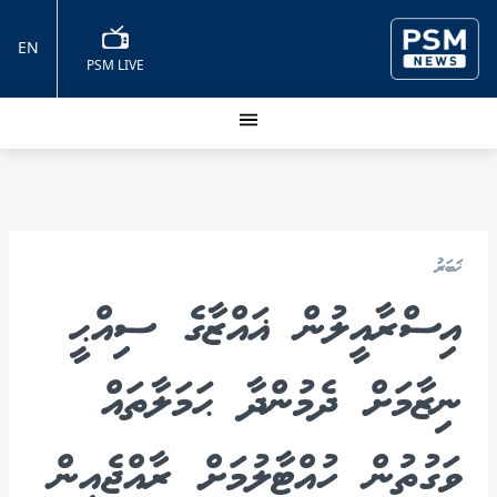
EN
PSM LIVE
ޚަބަރު
އިސްރާއީލުން ޣައްޒާގެ ސިއްޙީ
ނިޒާމަށް ދެމުންދާ ޙަމަލާތައް
ވަގުތުން ހުއްޓާލުމަށް ރާއްޖެއިން