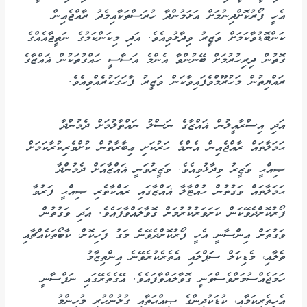
އެހީ ފޯރުކޮށްދިނުމަށް އަޅަމުންދާ ހުރަސްތަކާއިމެދު ރާއްޖެއިން
ކަންބޮޑުވާކަމަށް ވަޒީރު ވިދާޅުވިއެވެ. އަދި މިކަންކަމުގެ ނަތީޖާއެއްގެ
ގޮތުން ދިރިހުރުމަށް ބޭނުންވާ އެންމެ އަސާސީ ހައްގުތަކުން ޣައްޒާގެ
ރައްޔިތުން މަހުރޫމްވެފައިވާކަން ވަޒީރު ފާހަގަކުރެއްވިއެވެ.
އަދި އިސްރާއީލުން ޣައްޒާގެ ނަސްލު ނައްތާލުމަށް ދެމުންދާ
ޙަމަލާތައް ރާއްޖެއިން އެންމެ ހަރުކަށި ޢިބާރާތުން ކުށްވެރިކުރާކަމަށް
ޞިއްޙީ ވަޒީރު ވިދާޅުވިއެވެ. ވަޒީރުވަނީ ޣައްޒާއަށް ދެމުންދާ
ޙަމަލާތައް ވަގުތުން ހުއްޓާލާ ޣައްޒާގައި ރައްކާތެރި ޞިއްޙީ ފަރުވާ
ފޯރުކޮށްދެވޭކަން ކަށަވަރުކުރުމަށް ގޮވާލައްވާފައެވެ. އަދި ވަގުތުން
ވަގުތަށް އިންސާނީ އެހީ ފޯރުކޮށްދެވޭނެ މަގު ފަހިކޮށް، ކާބޯތަކެއްޗާއި
ތެލާއި، މެޑިކަލް ސަޕްލައި އެތެރެކުރެވޭނެ އިންތިޒާމު
ހަމަޖެއްސުމަށްވެސްވަނީ ގޮވާލައްވާފައެވެ. އޭގެތެރޭގައި ނަފްސާނީ
އެހީތެރިކަމާއި، ކުޑަކުދިންގެ ޞިއްޙަތާއި ގުޅުންހުރި މުހިންމު