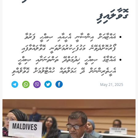
ގޮވާލައިފި
ޣައްޒާއަށް އިންސާނީ އެހީއާއި ޞިއްޙީ ފަރުވާ
ފޯރުކޮށްދެވޭނެ މަގުފަހިކުރުމަށްވަނީ ގޮވާލައްވާފައި
ޣައްޒާގެ ޞިއްޙީ ޚިދުމަތްދޭ ތަންތަނަށާއި ޞިއްޙީ
އެހީތެރިންނަށް ދޭ ޙަމަލާތައް ހުއްޓާލުމަށް ގޮވާލެއްވި
May 21, 2025