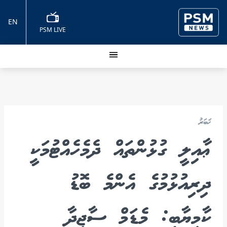
EN
PSM LIVE
ޚަބަރު
ޢާއިލީ ގުޅުންތައް ދެމެހެއްޓުމަކީ
ދިރިއުޅުމުގެ އެންމެ ބޮޑު
ކާމިޔާބީ: މެޑަމް ސާޖިދާ