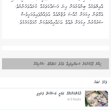
އާއިލާތަކެއް ބިނާކުރުމަށް ގިނަ މަސައްކަތަކެއް ކުރައްވަމުންނެވެ.
އެގޮތުން މިކަމަށް ހާއްސަ ވުޒާރާއެއް އުފައްދާފައިވުމަކީވެސް
ސަރުކާރުން މިކަމަށް ދެއްވާ އަހައްމިއްޔަތުކަން ހާމަވާކަމެކެވެ.
ޚިޔާލު ފާޅުކުރުމަށް ކަނޑައެޅިފައިވާ ވަގުތު ހަމަވެއްޖެ، ޝުކުރިއްޔާ
ފަހުގެ ޚަބަރު
ދާރުލްއަރްޤަމްގެ ޢަމަލީ މަސައްކަތް ފަށައިފި
in 5 hours