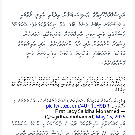
ރައީސުލްޖުމްހޫރިއްގެ އަނބިކަނބަލުން ވިދާޅުވީ ޢާއިލީ ލޯތްބަކީ
އިންސާނަކަށް ލިބޭނެ އެންމެ ބޮޑު އެއް ނިޢުމަތްކަމަށެވެ. އެކަމަނާގެ
މެސެޖުގައި ވަނީ ދިވެހި ޢާއިލާތަކަށް ބަދަހިކަމާއި ހަމަޖެހުން
މިންވަރު ކުރެއްވުން އެދި ދުޢާ ކުރައްވާފައެވެ. އަދި އާއިލާތަކުގެ
ދުވަހުގެ މަރްޙަބާއާއި ތަހުނިޔާ އެންމެހާ ދިވެހިންނަށް ވަނީ
ފޮނުއްވާފައެވެ.
އުފަލާއި ހިތާމައިގާ، ފަހިކަމާއި ދަތިކަމުގައިވެސް، ޢާއިލީ ގުޅުންތައް ދެމެހެއްޓުމަކީ
ދިރިއުޅުމުގެ އެންމެ ބޮޑު ކާމިޔާބީ. ޢާއިލީ ލޯތްބަކީ އިންސާނަކަށް ލިބޭނެ އެންމެ ބޮޑު އެއް
ނިޢުމަތް.
ދިވެހި ޢާއިލާތަކަށް ބަދަހިކަމާއި ހަމަޖެހުން މިންވަރު ކުރެއްވުން އެދި ދުޢާ ކުރަމުން، މި
އުފާވެރި…
pic.twitter.com/4UrJ1pH9DR
— First Lady Sajidha Mohamed
(@sajidhaamohamed)
May 15, 2025
ބައިނަލްއަޤްވާމީ އާއިލާތަކުގެ ދުވަސް ފާހަގަކުރަނީ ކޮންމެ އަހަރެއްގެ
މޭ މަހުގެ 15 ވަނަ ދުވަހުއެވެ. މި ދުވަސް ފާހަގަކުރަނީ އާއިލީ