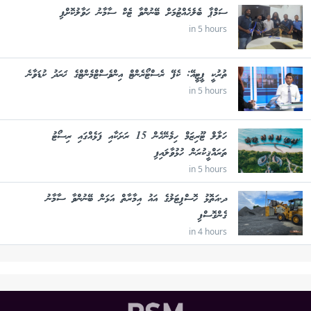
ސަމްޕާ ބެލެހެއްޓުމަށް ބޭނުންވާ ޓެކް ސާމާނު ހަވާލުކޮށްފި
in 5 hours
ތުރުކީ ޕީޓީއޭ: ކެފޭ ރެސްޓޯރެންޓް އިންވެސްޓްމެންޓްގެ ޚަރަދު ކުޑަވާނެ
in 5 hours
ހަލާލް ޓޫރިޒަމް ހިމެނޭހެން 15 ރަށަކާއި ފަޅެއްގައި ރިސޯޓު
ތަރައްޤީކުރަން ހުޅުވާލައިފި
in 5 hours
ދ.އަތޮޅު ހޮސްޕިޓަލުގެ އައު އިމާރާތް އަޅަން ބޭނުންވާ ސާމާނު
ގެންގޮސްފި
in 4 hours