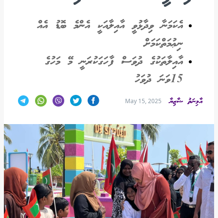
އެކަމަނާ ވިދާޅުވީ އާއިލާއަކީ އެންމެ ބޮޑު އެއް
ނިޢުމަތްކަމަށް
އާއިލާތަކުގެ ދުވަސް ފާހަގަކުރަނީ މޭ މަހުގެ
15ވަނަ ދުވަހު
އާމިނަތު ޝާޒިޔާ
May 15, 2025