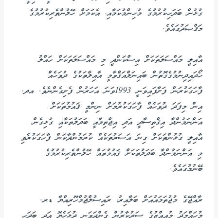
ގުޅުން ބަދަހިކުރުމުގެ މުހިންމުކަމާއި، އެކަމަށް ހޭލުންތެރިކުރުމުގެ
މަޤްޞަދުގައެވެ.
އާއިލީ މައްސަލަތަކަށް އިސްކަންދީ މި މައްސަލަތަކަށް ހައްލު
ހޯދައިދިނުމުގެގޮތުން ބައިނަލްއަޤްވާމީ އާއިލާތަކުގެ ދުވަހެއް
ފާހަގަކުރަން ފަށާފައިވަނީ 1993ވަނަ އަހަރުން ފެށިގެންނެވެ. އދ.
އިން މިފަދަ ދުވަހެއް ފާހަގަކުރުމަށް ނިންމީ ޤައުމުތަކަށް
އަންނަމުންދާ އިޤްތިސާދީ އަދި އިޖްތިމާއީ ބަދަލުތަކާއި ގުޅިގެން
އާއިލީ ގުޅުންތަކަށް ގިނަ އަސަރުތަކެއް ކުރަމުންދާކަން ފާހަގަކުރެވި
މި އަންނަމުންދާ ބަދަލުތަކަށް ޤައުމުތައް ހޭލުންތެރިކުރުމުގެ
ބޭނުމުގައެވެ.
ރާއްޖޭގެ މުޖުތަމައުއަށް ބަލާއިރު، ރައިސުލްޖުމްހޫރިއްޔާ ޑރ.
މުހައްމަދު މުއިއްޒުގެ ސަރުކާރުން ގެންދަވަނީ ދުޅަހެޔޮ އަދި ބަދަހި