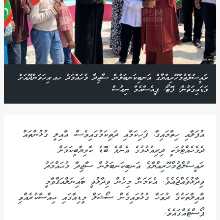
ރައީސުލްޖުމްހޫރިއްޔާގެ އަނބިކަނބަލުން ސާޖިދާ މުހައްމަދު ހއ.އިހަވަންދޫއަށް
ވަޑައިގަތުން/ ފޮޓޯ: ޕީއެސްއެމް ނިއުސް
އުފަލާއި ހިތާމައިގާ، ފަހިކަމާއި ދަތިކަމުގައިވެސް، ޢާއިލީ ގުޅުންތައް
ދެމެހެއްޓުމަކީ ދިރިއުޅުމުގެ އެންމެ ބޮޑު ކާމިޔާބީކަމަށް
ރައީސުލްޖުމްހޫރިއްޔާގެ އަނބިކަނބަލުން ސާޖިދާ މުޙައްމަދު
ވިދާޅުވެއްޖެއެވެ. އެކަމަނާ މިހެން ވިދާޅުވީ ބައިނަލްއަޤްވާމީ
އާއިލާތަކުގެ ދުވަހާ ގުޅުވައިގެން ސޯޝަލް މީޑިއާގައި ޙިއްސާކުރެއްވި
ޕޯސްޓެއްގައެވެ.