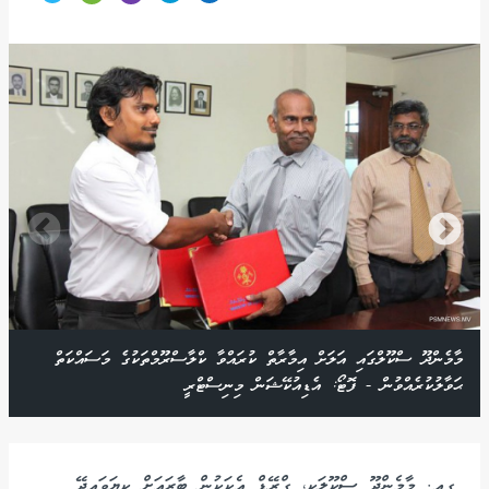
މާމެންދޫ ސްކޫލްގައި އަލަށް އިމާރާތް ކުރައްވާ ކްލާސްރޫމްތަކުގެ މަސައްކަތް
ޙަވާލުކުރެއްވުން - ފޮޓޯ: އެޑިއުކޭޝަން މިނިސްޓްރީ
ގއ. މާމެންދޫ ސްކޫލަކީ، ގްރޭޑް އެކަކުން ބާރައަށް ކިޔަވައިދޭ