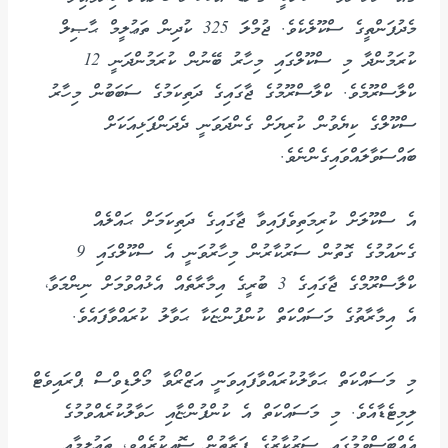
މެދުފަންތީގެ ސްކޫލެކެވެ. ޖުމްލަ 325 ކުދިން ތަޢުލީމް ޙާޞިލް
ކުރަމުންދާ މި ސްކޫލްގައި މިހާރު ބޭނުން ކުރަމުންދަނީ 12
ކްލާސްރޫމެވެ. ކްލާސްރޫމުގެ ޖާގައިގެ ދަތިކަމުގެ ސަބަބުން މިހާރު
ސްކޫލްގެ ކިޔެވުން ކުރިޔަށް ގެންދަވަނީ ދެދަންފަޅިއަކަށް
ބައްސަވާލައްވައިގެންނެވެ.
އެ ސްކޫލަށް ކުރިމަތިވެފައިވާ ޖާގައިގެ ދަތިކަމަށް ޙައްލެއް
ގެނައުމުގެ ގޮތުން ސަރުކާރުން މިހާރުވަނީ އެ ސްކޫލްގައި 9
ކްލާސްރޫމްގެ ޖާގައިގެ 3 ބުރީގެ އިމާރާތެއް އެޅުއްވުމަށް ނިންމަވާ،
އެ އިމާރާތުގެ މަސައްކަތް ކުންފުންޏަކާ ޙަވާލު ކުރައްވާފައެވެ.
މި މަސައްކަތް ޙަވާލުކުރައްވާފައިވަނީ އަޒްރޯވާ މޯލްޑިވްސް ޕްރައިވެޓް
ލިމިޓެޑާއެވެ. މި މަސައްކަތް އެ ކުންފުންޏާއި ހަވާލުކުރެއްވުމުގެ
އެއްބަސްވުމުގައި ސަރުކާރުގެ ފަރާތުން ސޮއިކުރެއްވީ، ތަޢުލީމާއި