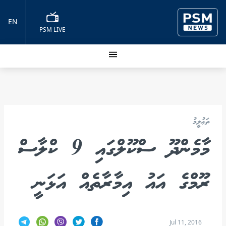
EN
PSM LIVE
ތަޢުލީމު
މާމެންދޫ ސްކޫލްގައި 9 ކްލާސް
ރޫމްގެ އައު އިމާރާތެއް އަޅަނީ
Jul 11, 2016