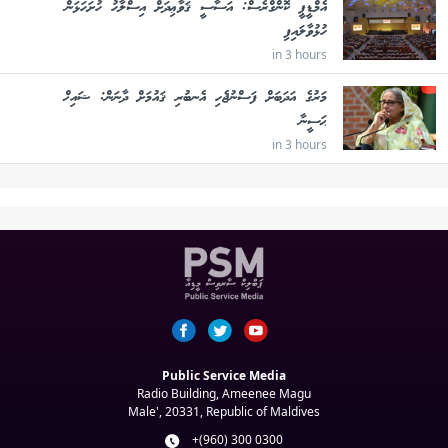
އެމްޑީޕީ ކޮންގްރެސް: އަސާސީ ޤަވާޢިދަށް އިސްލާހު ހުށަހަޅަން
ހުޅުވާލައިފި
in 3 hours
މަރުގެ އަދަބަށް ފަސްނުޖެހި އެނބުރި ޤައުމަށް ދާނަން: ޝައިޚް
ޙަސީނާ
in 3 hours
Public Service Media
Radio Building, Ameenee Magu
Male', 20331, Republic of Maldives
+(960) 300 0300