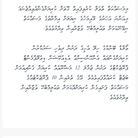
މިމަސައްކަތް ތާވަލް ކުރެވިފައިވާ ގޮތަށް ކުރިޔަށްގެންދެވިއްޖެނަމަ
މިއަންނަ އަހަރުގެ މޭއިމަހުގެ ނިޔަލަށް އިމާރާތުގެ މަސައްކަތް
ނިމޭނޭކަމަށް ތަޢުލީމާބެހޭ ވުޒާރާއިން ވިދާޅުވެއެވެ.
ވޯލްޑް ބޭންކްގެ ހިލޭ އެހީގެ ދަށުން ދިވެހި ސަރުކާރުން
ކުރިޔަށްގެންދަވާ އެންހޭންސިންގް އެޑިއުކޭޝަން ޑިވެލޮޕްމެންޓް
ޕްރޮޖެކްޓްގެ ދަށުން ޖުމްލަ 12 މަޝްރޫއެއް ކުރިޔަށް ގެންދިއުމަށް
ބަޖެޓް ކުރައްވާފައިވެއެވެ. އޭގެ ތެރެއިން 10 ޕްރޮޖެކްޓެއްގެ
މަސައްކަތް ފަށައިގެން ކުރިޔަށްދާކަމަށް ތަޢުލީމާބެހޭ ވުޒާރާއިން
ވިދާޅުވެއެވެ.