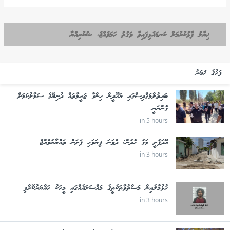
ޚިޔާލު ފާޅުކުރުމަށް ކަނޑައެޅިފައިވާ ވަގުތު ހަމަވެއްޖެ، ޝުކުރިއްޔާ
ފަހުގެ ޚަބަރު
ބައިތުލްމަޤްދިސްގައި ޔަހޫދީން ހިންގާ ޖަރީމާތައް ދުނިޔޭގެ ސަމާލުކަމަށް
ގެންނަނީ
in 5 hours
އޭދަފުށީ މަގު ހެދުން: ދެވަނަ ފިޔަވަހި ފަށަން ތައްޔާރުވެއްޖެ
in 3 hours
ހުޅުމާލެއިން މަސްތުވާތަކެތީގެ މައްސަލައެއްގައި މީހަކު ހައްޔަރުކޮށްފި
in 3 hours