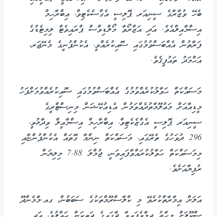
ބެހޭ ވުޒާރާގެ ސީނިއަރ ޕޮލިސީ އެގްސެކެޓިވް، އިބްރާހިމް
އިސްމާއިލްއެވެ. އަދި އަޒްރޯވާ މޯލްޑިވްސް ޕްރައިވެޓް ލިމިޓެޑުގެ
ފަރާތުން އެއްބަސްވުމުގައި ސޮއިކުރެއްވީ، އެކުންފުނީގެ މެނޭޖަރ،
އަޙްމަދު ތައުފީޤެވެ.
މަސައްކަތް ޙަވާލުކުރެއްވުމުގެ އެއްބަސްވުމުގައި ސޮއިކުރެއްވުމަށްފަހު
މީޑިއާއަށް މަޢުލޫމާތުދެއްވަމުން އެޑިއުކޭޝަން މިނިސްޓްރީގެ
ސީނިއަރ ޕޮލިސީ އެގްޒެކެޓިވް، އިބްރާހިމް އިސްމާއީލް ވިދާޅުވީ،
296 ދުވަހުގެ ތެރޭގައި، މަސައްކަތް ނިންމާ ގޮތައް އެކުންފުންޏާއި
މިމަސައްކަތް ޙަވާލުކުރައްވާފައިވަނީ، ޖުމްލަ 7.88 މިލިޔަން
ރުފިޔާއަށެވެ.
އަލަށް އިމާރާތްކުރެވޭ މި ކްލާސްރޫމްތަކުގެ ސަބަބުން، ގއ.މާމެންދޫ
ސްކޫލަށް މިހާރު ދިމާވެފައިވާ ޖާގައިގެ ދަތިކަން ޙައްލުވެ، އަދި