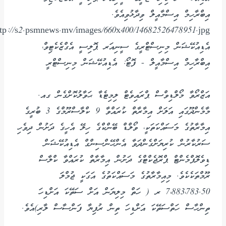
އިބްރާހިމް އިސްމާއީލް ވިދާޅުވިއެވެ.
އެޑިއުކޭޝަން މިނިސްޓްރީގެ ސީނިއަރ ޕޮލިސީ އެގްޒެކެޓިވް،
އިބްރާހިމް އިސްމާއީލް - ފޮޓޯ: އެޑިއުކޭޝަން މިނިސްޓްރީ
އަޒްރޯވާ މޯލްޑިވްސް ޕްރައިވެޓް ލިމިޓެޑާ ޙަވާލުކޮށްގެން ގއ.
މާމެންދޫގައި އަލަށް އިމާރާތް ކުރައްވާ 9 ކްލާސްރޫމްގެ 3 ބުރީގެ
އިމާރާތުގެ މަސައްކަތަކީ، ވޯލްޑް ބޭންކްގެ ހިލޭ އެހީގެ ދަށުން ދިވެހި
ސަރުކާރުން ކުރިޔަށްގެންދަވާ އެންހޭންސިންގް އެޑިއުކޭޝަން
ޑިވެލޮޕްމެންޓް ޕްރޮޖެކްޓްގެ ދަށުން އިމާރާތް ކުރައްވާ ކްލާސް
ރޫމްތަކެކެވެ. މިއިމާރާތުގެ މަސައްކަތުގެ އަގަކީ ޖުމްލަ
7،883،783.50 ރ ( ހަތް މިލިޔަން އަށް ސަތޭކަ އަށްޑިހަ
ތިންހާސް ހަތްސަތޭކަ އަށްޑިހަ ތިން ރުފިޔާ ފަންސާސް ލާރި)އެވެ.