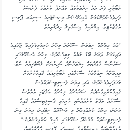
ލެބޯޓްރީ ފަދަ އައު ޚިދުމަތްތައް ތަޢާރަފް ކުރުމުގެ ފުރުޞަތު
ފަހިވެގެންދާނޭކަމަށް އެޑިއުކޭޝަން މިނިސްޓްރީގެ ސީނިއަރ ޕޮލިސީ
އެގްޒެކެޓިވް، އިބްރާހިމް އިސްމާއީލް ވިދާޅުވިއެވެ.
"އައު އިމާރާތް ނިމުމުން، ސްކޫލަށް މިހާރު ކުރިމަތިވެފައިވާ ޖާގައިގެ
ދަތިކަމަށް ވަރަށް ބޮޑު ލުޔެއް ލިބިގެންދާނެ. މިހާރު އެސްކޫލްގައި
ސައެންސް މާއްދާތައް ކިޔަވަމުންދާ ކުދިންނަށް، ލެބޯޓްރީއެއް ނެތް.
މިއިމާރާތް ނިމުމާއެކު ސްކޫލްގައި ލެބޯޓްރީއެއް ޤާއިމްކުރުމަށް
މަގުފަހިވެގެންދާނެ. އަދި އިތުރު ފެސިލިޓީސްތައްވެސް
ޤާއިމްކުރެވިގެންދާނެ. ސަރުކާރުގެ މިހާރުގެ ޢަމާޒަކީ އެއްވެސް
ސްކޫލެއް ތަފާތު ކުރުމެއްނެތި ހުރިހައި ފެސިލިޓީސްތައް ޤާއިމް
ކުރުން. އިރާދަ ކުރެއްވިއްޔާ މި މަޝްރޫއް ނިމޭއިރު، އިތުރު ގިނަ
ފެސިލިޓީސްތައް މާމެންދޫ ސްކޫލްގައި ޤާއިމް ކުރެވިގެންދާނެ."
އެޑިއުކޭޝަން މިނިސްޓްރީގެ ސީނިއަރ ޕޮލިސީ އެގްޒެކެޓިވް،