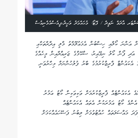
ޓަރ އާދަމް ނަވީދް / ފޮޓޯ: މުޙައްމަދު ވަޙީދު-ޕީއެސްއެމްނިއުސް
ށް އަންނަ ކޯލާއި ހިސާބުން އެމަޢުލޫމާތު މާލީ އިދާރާތަކާއި
. އަދި ފޯން ކޯލު ނިމޭއިރު، ސްކޭމްގެ ޒަރިއްޔާއިން މީހެއްގެ
ެ އެކައުންޓް ފްރީޒްކުރުމުގެ ބާރު ފުލުހުންނަށް މިހާރުވަނީ
ެ އެކައުންޓެއް ފްރީޒްކުރުމަށް ވަކިވަކިން ކޯޓު ޢަމުރު
ެންމެ ކޯޓު އަމުރަކުން އެތައް އެކައުންޓެއް
ފަދަ މައްސަލަތައް ހުއްޓުވުމަށް ލިބުނު ފަސޭހައެއްކަމަށް