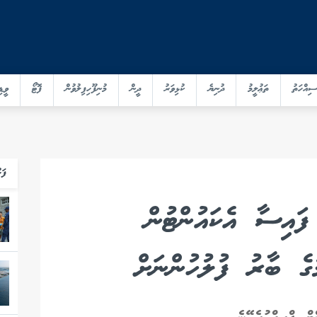
ސިއްހަތު
ތަޢުލީމު
ދުނިޔެ
ކުޅިވަރު
ދީން
މުނިފޫހިފިލުވުން
ފޮޓޯ
ވީޑި
ފަހ
ފައިސާ އެކައުންޓުން
މުގެ ބާރު ފުލުހުންނަށް