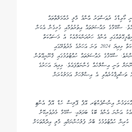
ނީ ކޯވިޑްގެ ދުވަސްވަރު ޢާންމު މާލީ މުޢާމަލާތްތައް
ެއެވެ. ސްކޭމްގެ މައްސަލަތައް އިތުރުވުމާއި ގުޅިގެން އެކަން
ޒާމީގޮތެއްގައި އެންމެ ހަރުދަނާކަމާއެކު އެ މަސައްކަތް
ކުރެވެން ފެށީ، މަރުކަޒީ ނިޒާމެއްގެ ތެރެއިން އެ މަސައްކަތް މިދިޔަ 2024 ވަނަ އަހަރުގެ މެދުތެރޭގައި
ނެވެ. ސްކޭމްގެ މައްސަލަތައް ހުއްޓުވުމުގައި ޤާނޫނީގޮތުން
ނޫނަށް ވަނީ އިޞްލާހެއް ގެންނަވާފައެވެ. މިދިޔަ އަހަރުގެ
ޖުމްހޫރިއްޔާ ތަސްދީޤްކުރެއްވި އެ އިޞްލާހަށް އަމަލުކުރަން
ައްކަވަމުން އިންސްޕެކްޓަރ އޮފް ޕޮލިސް، ހެޑް އޮފް އެންޓި
ކު އަންނަ އެންމެ ބޮޑު ބަދަލަކީ، ސްކޭމް މެދުވެރިކޮށް
ކުރިން ހުއްޓުވުމުގެ ބާރު ފުލުހުންނަށާއި މާލީ އިދާރާތަކަށް