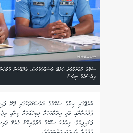
ސްކޭމް ހުއްޓުވުމަށް ކުރެވޭ މަސައްކަތްތަކާއ ގުޅޭގޮތުން ފުލުހުން 
ޕީއެސްއެމް ނިއުސް
ރާއްޖޭގައި ހިންގާ ސްކޭމްގެ މައްސަލަތަކުގައި ފޭރޭ ފައިސ
ފުލުހުންނާއި މާލީ އިދާރާތަކަށް ލިބިދޭގޮތަށް ޖިނާޢީ އިޖު
ފަށައިފިއެވެ. މިއާއެކު ސްކޭމް މެދުވެރިކޮށް ގެއްލޭ ފައިސ
ފުލުހުން އެދިވަޑައިގަންނަވައެވެ.