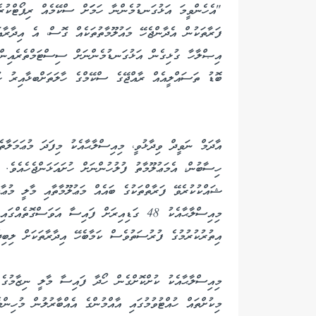
"އެހެންވީމަ އަޅުގަނޑުމެންނާ ހަމަަށް ސްކޭމެއް ރިޕޯޓްކުރެ
ފަރާތަކުން އެދާންޖެހޭ މައުލޫމާތުތަކެއް ގޮސް، އެ އިދާރާ
އިޞްލާހާ ގުޅިގެން އަޅުގަނޑުމެންނަށް ސިސްޓަމްތެރެއިން 
ބޮޑު ތަސައްލީއެއް ރާއްޖޭގެ ސްކޭމްގެ ހާލަތަށްބޅާއިރު ހު
އާދަމް ނަވީދް ވިދާޅުވީ، މިއިސްލާޙާއެކު މިފަދަ މުޢަމަލާ
ހިސާބުން، އެމަޢުލޫމާތު ފުލުހުންނަށް ހުށައަޅަންޖެހެއެވެ. 
ޝައްކުކުރެވޭ ފަރާތްތަކުގެ ބައެއް މަޢުލޫމާތާއި މާލީ މުޢާމ
މިއިސްލާޙާއެކު 48 ގަޑިއިރަށް ފައިސާ އަވަސްގޮ
އިތުރުކުރުމުގެ ފުރުސަތުވެސް ކަމާބެހޭ އިދާރާތަކަށް ލިބިދެ
މިއިސްލާޙާއެކު ކުށްކޮށްގެން ހޯދާ ފައިސާ މާލީ ނިޒާމުގެ ތ
މިކުށްތައް ހުއްޓުވުމުގައި އާއްމުންގެ އެއްބާރުލުން މުހިނ