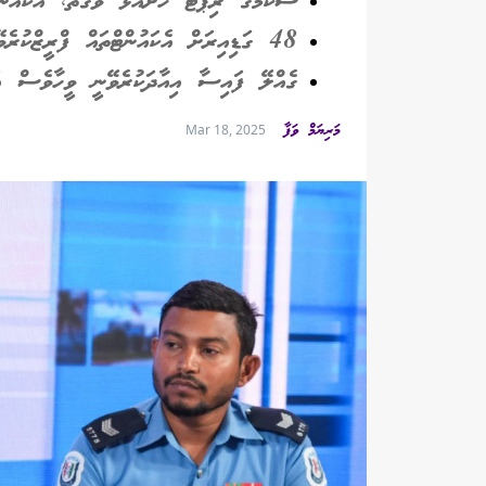
ސްކޭމްގެ ރިޕޯޓު ހުށައަޅާ ވަގުތު، އެކައުން
48 ގަޑިއިރަށް އެކައުންޓްތައް ފްރީޒްކުރެވޭނެ
ގެއްލޭ ފައިސާ އިއާދަކުރެވޭނީ ވީހާވެސް އަވ
މަރިޔަމް ވަފާ
Mar 18, 2025