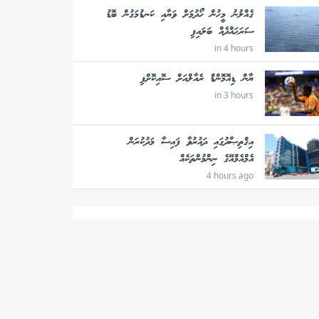
ގެއްލުނު މީހުން ހޯދުމަށް ވަޔާއި ކަނޑުމަގުން ބޮޑު
ސަރަޙައްދެއް ބަލައިފި
in 4 hours
ޔާން ޑިއޮމޮންޑް ރެއާލްއަށް ސޮއިކޮށްފި
in 3 hours
އިޤްތިޞާދުގައި ދައުރުވާ ފައިސާ މަދުކުރަން
އެމްއެމްއޭގެ ނިންމުންތަކެއް
4 hours ago