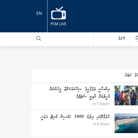
EN
PSM LIVE
އޯ
ކޮލަމް
ުގެ ޚަބަރު
އިންސާނީ ވަގުފާރީގެ ޝިކާރައަކަށްވާ މީހުންނަށް
އެހީވުމަށް ދާއިމީ ސެޓަޕެއް
in 5 hours
ހުޅުމާލޭގައި އިތުރު 5000 ހައުސިން ޔުނިޓް އަޅަނީ
in 4 hours