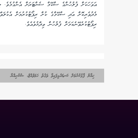
ރިޕޯޓުކުރެވޭނެކަމަށް ފުލުހުން ވިދާޅުވެއެވެ.
ޚިޔާލު ފާޅުކުރުމަށް ކަނޑައެޅިފައިވާ ވަގުތު ހަމަވެއްޖެ، ޝުކުރިއްޔާ