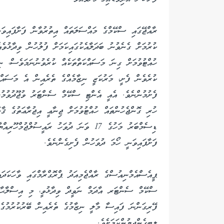
ރާއްޖޭގައި ސްކޭމްގެ މައްސަލަތައް އިތުރުވާން ފަށާފައިވަ
ކުރުމަށް ގެނެވުނު ބަދަލާއެކުގައިކަމަށް ފުލުހުން ވިދާޅުވ
ހުއްޓުވުމަށް ގިނަ މަސައްކަތްތަކެއް ކުރެވުނުނަމަވެސް، ނި
ފެށުމުންނެވެ. އެއީ އެންޓި ސްކޭމް ސެންޓަރު ވުޖޫދުވުމުން
ހުރި ގޮންޖެހުންތައް ހުއްޓުވުމަށް ޖިނާޢީ އިޖުރާޢަތުގެ ޤާ
ޑިސެމްބަރު މަހުގެ 17 ވަނަ ދުވަހު ރައީސުލް
ފަށާފައިވަނީ ހޯމަ ދުވަހުން ފެށިގެންނެވެ.
ޕީއެސްއެމްނިއުސްގެ ރާއްޖެމިއަދު ޕްރޮގްރާމްގައި ވާހަކަދ
ސްކޭމް ސެންޓަރ އާދަމް ނަވީދް ވިދާޅުވީ، މި އިސްލާޙާއެ
ފޭރިގަންނަ ފައިސާ މާލީ ނިޒާމުގެ ތެރެއިން ބޭރުކުރުމުގެ 
ލިބިގެންދިޔުންކަމަށެވެ.