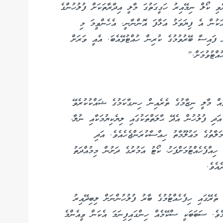
ވި ކޯލް ނިމޭއިރު ހަގީގަތުގަ މާލީ އިދާރާތަކަށް ފުލުހުންގެ
އަކުން އެ ފިޔަވަޅު އަޅާފަ އޮންނާނީ. އެހެންވީމަ މި
ފައިސާ ބޭރުވުމުގެ ކުރިން ހުއްޓުވޭއެބަ. އެއީ ވަރަށް
އްޓުވުމަށް."
ތެއް މާލީ ނިޒާމުގެ ތެރެއިން ހިނގާކަމުގެ ޝައްކުކުރެވޭ
އަދި ފުލުހުން އެދޭ ޙާލަތްތަކުގައި ލިޔެކިޔުމަކާއި ނުލާ،
ަލާތުގެ މަޢުލޫމާތު ހިއްސާކުރަންޖެހެއެވެ. އަދި
ތެއްގައި ހިއްފެހެއްޓުމަށްފަހު، ކޯޓު އަމުރުގެ ދަށުން މިމުއްދަތު
އެވެ.
ެރޭގައި ހިފެހެއްޓުމުގެ ބާރު ފުލުހުންނަށް ލިބިދޭއިރު
ްމެވެ. ސަބަބަކީ ސްކޭމެއް ހިންގައިފިނަމަ އެކަން ވީއެންމެ