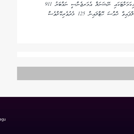
އަވަހަކަށް ފުލުހުންގެ ސްކޭމް ސެންޓަރަށް އެންގުމެވެ. މިކަމަށްޓަކައި ނޭޝަނަލް އެމަރޖެންސީ ނަމްބަރު 911
މެދުވެރިކޮށް އަދި ސްކޭމްގެ ކުށް ރިޕޯޓުކުރުމަށް އެކުލަވާލާފައިވާ ޚާއްސަ ހޮޓްލައިން 125 މެދުވެރިކޮށްވެސް
Magu