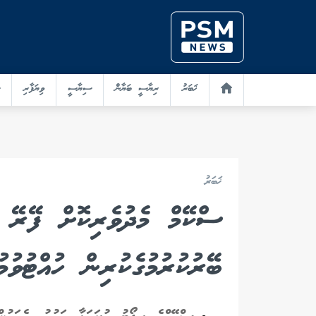
ޚަބަރު
ރިޔާސީ ބަޔާން
ސިޔާސީ
ވިޔަފާރި
ޚަބަރު
ސްކޭމް މެދުވެރިކޮށް ފޭރޭ 
ބޭރުކުރުމުގެކުރިން ހުއްޓުވު