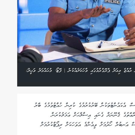
ރާއްޖެ މިއަދު ޕްރޮގްރާމުގައި ވާހަކަދެއްކުން | ފޮޓޯ: މުޙައްމަދު ވަޙީދު/
ާ، އެކައުންޓުތަކުން ބޭރުކުރުމުގެ ކުރިން ހުއްޓުވުމުގެ ބާރު
ރާޢާތުގެ ޤާނޫނަށް ގެނައި އިސްލާޙަށް ޢަމަލުކުރަން
ާ އަނބުރާ ހޯދުމަށް ވީއެންމެ އަވަހަކަށް ރިޕޯޓްކުރުމަށް