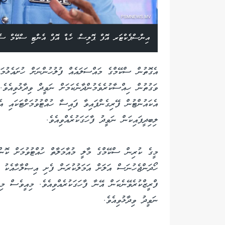
އިންސްޕެކްޓަރ އޮފް ޕޮލިސް، ހެޑް އޮފް އެންޓި ސްކޭމް ސެން
އެގޮތުން ސްކޭމްގެ މައްސަލައެއް ފުލުހުންނަށް ހުށައެޅުމަ
ވަގުތުން ހިއްސާކުރެވެމުންދާނެކަމަށް ނަވީދް ވިދާޅުވިއެވެ
އެކައުންޓުން ފޭރިގެންފައިވާ ފައިސާ ހުއްޓުވުމަށްޓަކައި އ
ލިބިދީފައިކަން ނަވީދު ފާހަގަކުރެއްވިއެވެ.
މީގެ ކުރިން ސްކޭމްގެ މާލީ މުއާމަލާތް ހުއްޓުވުމަށް ކޮންމ
ހޯދަންޖެހުނަސް އަލަށް އަމަލުކުރަން ފެށި އިޞްލާހާއެކު އ
ފްރީޒްކުރެވޭނެކަން އޭނާ ފާހަގަކުރެއްވިއެވެ. މިއީވެސް މި
ނަވީދު ވިދާޅުވިއެވެ.