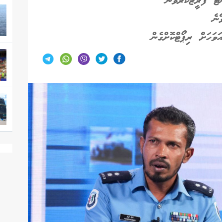
ޓް ފްރީޒްކުރެވޭނެ
ަހަށް ރިޕޯޓްކޮށްގެން