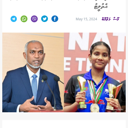
އެތުލީޓު
މޫސާ މަޠްލޫބް
May 15, 2024