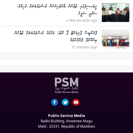
ލީޑަރޝިޕުގައި ޒުވާނުން ބާރުވެރިކުރުން މުސްތަޤުބަލަށް މުހިއްމު:
ސަޢުދީ ސަފީރު
a few seconds ago
ޕްރެކްޓިސް ޕާލިމަންޓް ފޯ ޔޫތު: ޤައުމުގެ މުސްތަޤުބަލަށް ޒުވާނުން
ބިނާކޮށްދޭ ޕްރޮގްރާމެއް
31 minutes ago
Public Service Media
Radio Building, Ameenee Magu
Male', 20331, Republic of Maldives