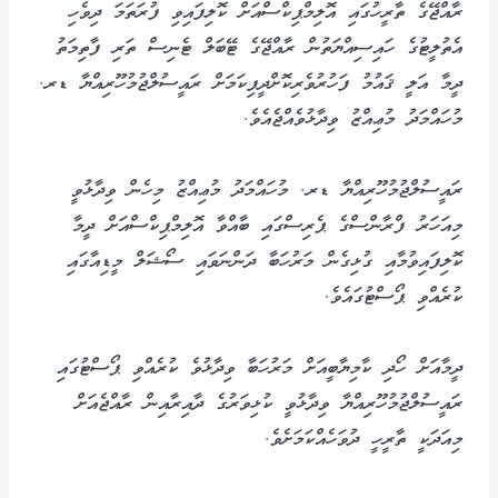
ރާއްޖޭގެ ތާރީހުގައި އޮލިމްޕިކްސްއަށް ކޮލިފައިވި ފުރަތަމަ ދިވެހި
އެތުލީޓުގެ ހައިސިއްޔަތުން ރާއްޖޭގެ ޓޭބަލް ޓެނިސް ތަރި ފާތިމަތު
ދީމާ އަލީ ޤައުމު ފަހުރުވެރިކޮށްދީފިކަމަށް ރައީސުލްޖުމުހޫރިއްޔާ ޑރ.
މުހައްމަދު މުޢިއްޒު ވިދާޅުވެއްޖެއެވެ.
ރައީސުލްޖުމުހޫރިއްޔާ ޑރ. މުހައްމަދު މުޢިއްޒު މިހެން ވިދާޅުވީ
މިއަހަރު ފްރާންސްގެ ޕެރިސްގައި ބާއްވާ އޮލިމްޕިކްސްއަށް ދީމާ
ކޮލިފައިވުމާއި ގުޅިގެން މަރުހަބާ ދަންނަވައި ސޯޝަލް މީޑިއާގައި
ކުރެއްވި ޕޯސްޓުގައެވެ.
ދީމާއަށް ހޯދި ކާމިޔާބީއަށް މަރުހަބާ ވިދާޅުވެ ކުރެއްވި ޕޯސްޓުގައި
ރައީސުލްޖުމުހޫރިއްޔާ ވިދާޅުވީ ކުޅިވަރުގެ ދާއިރާއިން ރާއްޖެއަށް
މިއަދަކީ ތާރީހީ ދުވަހެއްކަމަށެވެ.