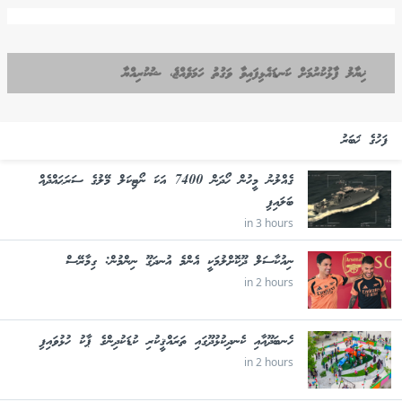
ޚިޔާލު ފާޅުކުރުމަށް ކަނޑައެޅިފައިވާ ވަގުތު ހަމަވެއްޖެ، ޝުކުރިއްޔާ
ފަހުގެ ޚަބަރު
ގެއްލުނު މީހުން ހޯދަން 7400 އަކަ ނޯޓިކަލް މޭލުގެ ސަރަޙައްދެއް
ބަލައިފި
in 3 hours
ނިއުކާސަލް ދޫކޮށްލުމަކީ އެންމެ އުނދަގޫ ނިންމުން: ގިމާރޭސް
in 2 hours
ހެނބަދޫއާއި ކެނދިކުޅުދޫގައި ތަރައްޤީކުރި ކުޑަކުދިންގެ ޕާކު ހުޅުވައިފި
in 2 hours