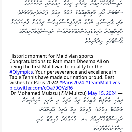
ރައީސުލްޖުމުހޫރިއްޔާ ވިދާޅުވީ ދީމާގެ ހިއްވަރާއި މޮޅުކުޅުމުގެ
ސަބަބުން ހޯދި ކާމިޔާބީއާއެކު ޤައުމު މިއަދު ފަހުރުވެރިވާކަމަށެވެ.
އަދި ޕެރިސްގައި ބާއްވާ އޮލިމްޕިކްސްގައިވެސް ދީމާއަށް ފުރިހަމައަށް
ކާމިޔާބީއަށް އެދިވަޑައިގަންނަވާކަމަށްވެސް ރައީސުލްޖުމްހޫރިއްޔާގެ
ޕޯސްޓުގައި ވިދާޅުވިއެވެ.
Historic moment for Maldivian sports!
Congratulations to Fathimath Dheema Ali on
being the first Maldivian to qualify for the
#Olympics
. Your perseverance and excellence in
Table Tennis have made our nation proud. Best
wishes for Paris 2024!
#Paris2024
#TeamMaldives
pic.twitter.com/cOa79QVzR6
May 15, 2024
— Dr Mohamed Muizzu (@MMuizzu)
ދިވެހި އެތުލީޓް ފާޠިމަތު ދީމާ ޢަލީގެ މި ތާރީޚީ ކާމިޔާބީއަށް
މަރްޙަބާ ވިދާޅުވެ، ފާޠިމަތު ދީމާ ޢަލީގެ ޢާއިލާއަށް،
ރައީސުލްޖުމްހޫރިއްޔާ ޑރ. މުޙައްމަދު މުޢިއްޒު ވަނީ
ހިތްވަރުދެއްވާފައެވެ.