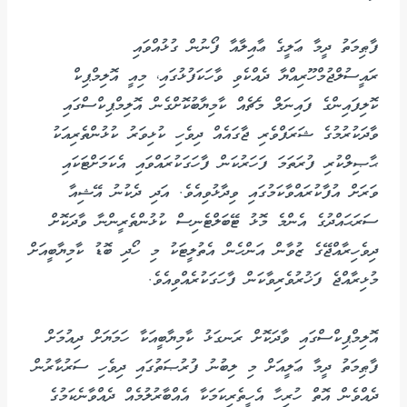
ފާޠިމަތު ދީމާ ޢަލީގެ ޢާއިލާއާ ފޯނުން ގުޅުއްވައި
ރައީސުލްޖުމްހޫރިއްޔާ ދެއްކެވި ވާހަކަފުޅުގައި، މިއީ އޮލިމްޕިކް
ކޮލިފައިންގެ ފައިނަލް މެޗެއް ކާމިޔާބުކޮށްގެން އޮލިމްޕިކްސްގައި
ވާދަކުރުމުގެ ޝަރަފްވެރި ޖާގައެއް ދިވެހި ކުޅިވަރު ކުޅުންތެރިއަކު
ޙާޞިލްކުރި ފުރަތަމަ ފަހަރުކަން ފާހަގަކުރައްވައި އެކަމަށްޓަކައި
ވަރަށް އުފާކުރައްވާކަމުގައި ވިދާޅުވިއެވެ. އަދި ދެކުނު އޭޝިއާ
ސަރަޙައްދުގެ އެންމެ މޮޅު ޓޭބަލްޓެނިސް ކުޅުންތެރީންނާ ވާދަކޮށް
ދިވެހިރާއްޖޭގެ ޒުވާން އަންހެން އެތުލީޓަކު މި ހޯދި ބޮޑު ކާމިޔާބީއަށް
މުޅިރާއްޖެ ފަޚުރުވެރިވާކަން ފާހަގަކުރެއްވިއެވެ.
އޮލިމްޕިކްސްގައި ވާދަކޮށް ރަނގަޅު ކާމިޔާބީއަކާ ހަމަޔަށް ދިއުމަށް
ފާޠިމަތު ދީމާ ޢަލީއަށް މި ލިބުނު ފުރުޞަތުގައި ދިވެހި ސަރުކާރުން
ދެއްވެން އޮތް ހުރިހާ އެހީތެރިކަމަކާ އެއްބާރުލުމެއް ދެއްވާނެކަމުގެ