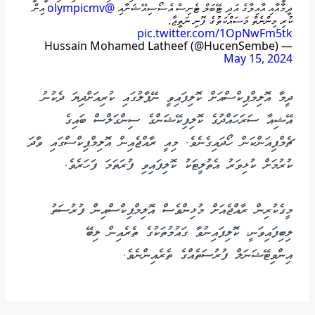
ދީމާއާއި އާއިލާގެ އަދި ޓޭބަލް ޓެނިސް އެސޯސިއޭޝަނާއި
@olympicmv
އިން
ކުރި މިންނެތް މަސައްކަތުގެ ފޮނި ނަތީޖާ.
pic.twitter.com/1OpNwFm5tk
— Hussain Mohamed Latheef (@HucenSembe)
May 15, 2024
ދީމާ އޮލިމްޕިކްސްއަށް ކޮލިފައިވީ ނޭޕާލުގައި ކުރިއަށްދިޔަ ދެކުނު
އޭޝިއާ ސަރަހައްދުގެ ކޮލިފިކޭޝަންގެ ސިންގަލްސް ބައިގެ
ޗެމްޕިއަންކަން ހޯދައިގެނެވެ. މިއީ ރާއްޖެއިން އޮލިމްޕިކްސްގައި ވާދަ
ކުރުމަށް ކުޅިވަރު އެތުލީޓަކު ކޮލިފައިވި ފުރަތަމަ ފަހަރެވެ.
މީގެކުރިން ރާއްޖެއަށް މުޅިންވެސް އޮލިމްޕިކްސްއިން ފުރުސަތު
ލިބިފައިވަނީ، ކޮލިފައިނުވާ ގައުމުތަކުގެ ތެރެއިން ލިބޭ
އިންވިޓޭޝަނަލް ފުރުސަތެއްގެ ތެރެއިންނެވެ.