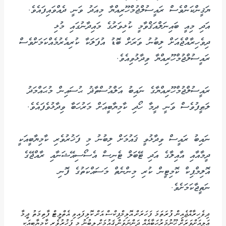
ޔަޤީންކަންވެސް ރައީސުލްޖުމްހޫރިއްޔާ މިއަދު ވަނީ ދެއްވައިފައެވެ.
އަދި މިއީ ބައިނަލްއަޤްވާމީ ކުޅިވަރުގެ މައިދާނުގައި މުޅި
ދިވެހިރާއްޖެއަށް ލިބުނު ވަރަށް ބޮޑު އުފަލަކާ ކުރިއެރުމެއްކަމަށްވެސް
ރައީސުލްޖުމްހޫރިއްޔާ ވިދާޅުވިއެވެ.
ރައީސުލްޖުމްހޫރިއްޔާގެ ނައިބު އަލްއުސްތާޛު ޙުސައިން މުޙައްމަދު
ލަޠީފުވެސް ވަނީ ދީމާ ހޯދި ކާމިޔާބީއަށް މަރުހަބާ ވިދާޅުވެފައެވެ.
ނައިބު ރައީސް ވިދާޅުވީ ޤައުމަށް ލިބުނު މި ފަޚުރުވެރި ކާމިޔާބީއަކީ
ދީމާއާއި އާއިލާގެ އަދި ޓޭބަލް ޓެނިސް އެސޯސިއޭޝަނާއި ރާއްޖޭގެ
އޮލިމްޕިކް ކޮމިޓީން ކުރި މިންނެތް މަސައްކަތުގެ ފޮނި
ނަތީޖާކަމަށެވެ.
ދިވެހިރާއްޖެއިން ފުރަތަމަ ފަހަރަށް އޮލިމްޕިކްސް އަށް ކޮލިފައިވި އެތްލީޓް ފާތިމަތު ދީމާ
ޢަލީއަށްވަރަށް ހޫނުމަރުޙަބާއެއް ދަންނަވަން.ޤައުމަށް ލިބުނު މި ފަޚުރުވެރި ކާމިޔާބީއަކީ