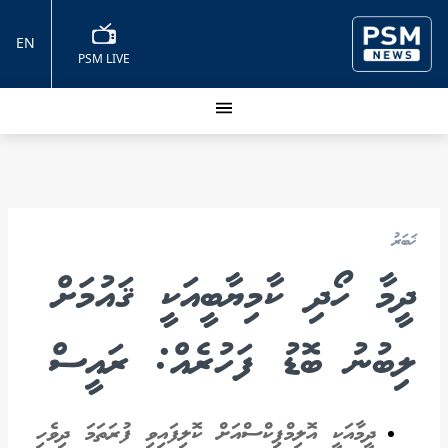
EN
PSM LIVE
ޚަބަރު
ދީމާ ހޯދި ކާމިޔާބީއަކީ ޤައުމަށް
ލިބުނު ބޮޑު ފަހުރެއް: ރައީސް
ދީމާއަކީ އޮލިމްޕިކްސްއަށް ކޮލިފައިވި ފުރަތަމަ ދިވެހި