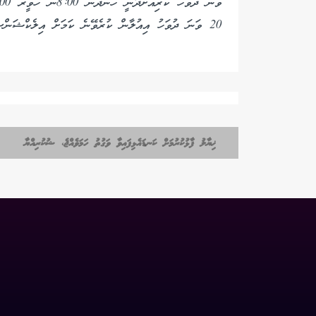
20 ވަނަ ދުވަހު އިއުލާން ކުރެވޭނެ ކަމަށް އިލެކްޝަންސް ކޮމިޝަނުން ވިދާޅުވެއެވެ.
ޚިޔާލު ފާޅުކުރުމަށް ކަނޑައެޅިފައިވާ ވަގުތު ހަމަވެއްޖެ، ޝުކުރިއްޔާ