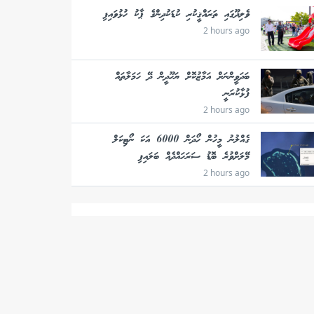
ވެލިދޫގައި ތަރައްޤީކުރި ކުޑަކުދިންގެ ޕާކު ހުޅުވައިފި
2 hours ago
ބަދަވީންނަށް އަމާޒުކޮށް ޔަހޫދީން ދޭ ހަމަލާތައް
ފުޅާކުރަނީ
2 hours ago
ގެއްލުނު މީހުން ހޯދަން 6000 އަކަ ނޯޓިކަލް
މޭލަށްވުރެ ބޮޑު ސަރަހައްދެއް ބަލައިފި
2 hours ago