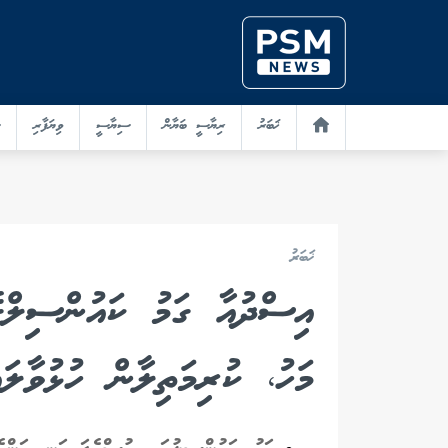
ޚަބަރު
ރިޔާސީ ބަޔާން
ސިޔާސީ
ވިޔަފާރި
ޚަބަރު
އިސްދުއާ ގަމު ކައުންސިލްގ
މަހު، ކުރިމަތިލާން ހުޅުވާލައ