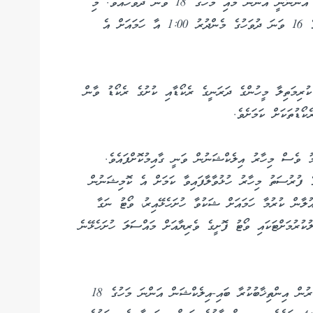
މެންބަރަކު އިންތިޚާބު ކުރުމަށް ބާއްވާ ބައި އިލެކްޝަން އޮންނާނީ އަންނަ މެއި މަހުގެ 18 ވަނަ ދުވަހުއެވެ. މި
އިންތިޚާބުގައި ވާދަކުރަން ބޭނުންވާ މީހުންނަށް މި މަހުގެ 16 ވަނަ ދުވަހުގެ މެންދުރު 1:00 އާ ހަމައަށް އެ
ރިމަތިލާ މީހުންގެ ދަރަނީގެ ރެކޯޑާއި ކުށުގެ ރެކޯޑު ވާން
ު ވެސް މިހާރު އިލެކްޝަނުން ވަނީ ގާއިމުކޮށްފައެވެ.
ގެ ފުރުސަތު މިހާރު ހުޅުވާލާފައިވާ ކަމަށް އެ ކޮމިޝަނުން
ުލާން ކުރުމާ ހަމައަށް ޝަކުވާ ހުށަހެޅޭއިރު، ވޯޓު ނަގާ
ުކުރުމަށްޓަކައި ވޯޓު ފޮށީގެ ވެރިޔާއަށް މައްސަލަ ހުށަހެޅޭނެ
ލ. އިސްދުއާއި ގަމު ކައުންސިލްގެ ހުސްވެފައިވާ މެންބަރުން އިންތިޚާބުކުރާ ބައި-އިލެކްޝަން އަންނަ މަހުގެ 18