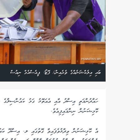
ބައި އިލެކްޝަނެއްގެ ތެރެއިން،/ ފޮޓޯ: ޕީއެސްއެމް ނިއުސް
ހައްދުންމަތީ އިސްދު އާއި އެއަތޮޅު ގަމު ކައުންސިލްގެ 
ކޮމިޝަނުން ނިންމައިފިއެވެ.
އެ ކޮމިޝަނުން ވިދާޅުވެފައިވާ ގޮތުގައި ލ. އިސްދޫ ކައު