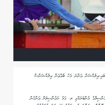
ބައި-އިލެކްޝަން އަންނަ މަހު ބާއްވަން އިލެކްޝަންސް
ންސިލްގެ މެންބަރަކާއި ލ. ގަމު ކައުންސިލަށް އަންހެން