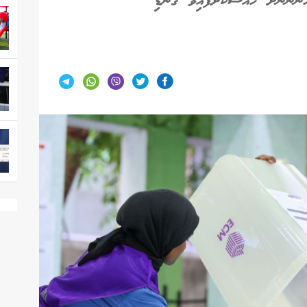
ެނުންނަށް ހާއްސަކޮށްފައިވާ ގޮނޑި