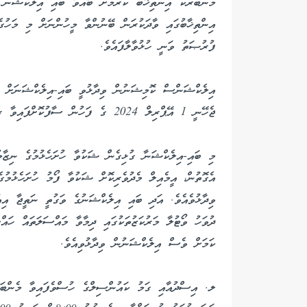
ފުރުޞަތު ވަނީ ހުޅުވާލާފައެވެ.
އިލެކްޝަންސް ކޮމިޝަނުން ވިދާޅުވީ ބައި-އިލެކްޝަނަށް ކު
ޖެހޭނީ 1 އޭޕްރިލް 2024 ގެ ފަހުން ސާފުކޮށްފައިވާ ރެކޯޑުތަކަށް ކަމަށެވެ.
މި ބައި-އިލެކްޝަނާ ގުޅިގެން ޝަކުވާ ހުށަހެޅުމުގެ ނިޒާމ
އެގޮތުން، އީމެއިލް މެދުވެރިކޮށް ޝަކުވާ ފޯމު ހުށަހެޅުމު
ވިދާޅުވެއެވެ. އަދި ބައި އިލެކްޝަނުގެ ވަގުތީ ނަތީޖާ އިއ
ދުވަހު ވޯޓުލާ މަރުކަޒުތަކުގައި ދިމާވާ މައްސަލަތައް ހައްލ
ކަމަށް ވެސް އިލެކްޝަނުން ވިދާޅުވިއެވެ.