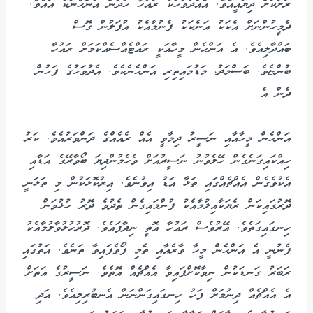
ރަށަކަށް ދިޔައީއެވެ. އެއްދުވަހަކު ރައުހާ ހޯދަން އަންހެނަކު އައެވެ.
ދެމީހުންނަށް އެކަކު އަނެކަކު ފެނުމާއެކު އުފަލުން ގޮސް
ބައްދާލިއެވެ. އެ އަންހެން މީހާއަކީ ރައްޓެއްސެއްކަމަށް ރައުހާ
ބުންޏެވެ. ބަސްމަދު، މަޑުމައިތިރި އަންހެނެކެވެ. އެދުވަހުގެ ފަހުން
ދެން އެ
އަންހެން މީހާއާއި ނަސީރު ދިމާވީ އެއް ރެއެއްގެ ދަންވަރުއެވެ. ކަރު
ހިއްކައިގަނެގެން ހޭލެވުނު ނަސީރުއަށް ވެހެމުންދިޔަ ބޯވާރޭގެ އަޑާއި
އެކުވެގެން އެއްޗެއްގައި ތަޅާ އަޑު އިވުނެވެ. އިރުކޮޅަކުން މި ތަޅަނީ
ދޮރުގައިކަން ރެޔަކާއިލުމާއެކު ފުންމައިގެން ތެދުވެ ދޮރު ހުޅުވަން
ހިނގައިގަތެވެ. އޭރުވެސް ރައުހާ އޮތީ ނިދާފައެވެ. ދޮރުހުޅުވާލުމާއެކު
ފެނުނީ އެ އަންހެން މީހާ ވާރެއާއި ތެމި ފޯވެފައިވާ ތަނެވެ. އަތުގައި
ރަބަރު ގަނޑަކުން ނިވާކޮށްފައިވާ އެއްޗެއް އޮތެވެ. ނަސީރުގެ އަތަށް
އެ އެއްޗެއް ދިނުމަށް ފަހު ހިނގައިގަންނަން އެނބުރިލިއެވެ. އަދި