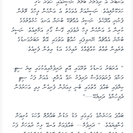
އަނބުރާ އެ ދިމާލަށް ބަލާލާ ނަސީރުއާއި ހަތަރު ކަޅި
ހަމަކޮށްލިއެވެ. ނަސީރުއަށް އެވަގުތު އެ އަންހެން މީހާގެ ލޮލުން
ފެނުނީ އާދޭހެވެ. ނަސީރު އެއްޗެކޭ ބުނަން އަނގަ ހުޅުވާލުމުގެ
ކުރިން އެ އަންހެން މީހާ ދުވެފައި ގޮސް ގޯޅި އަޅާލިއެވެ. ނަސީރު
ބުނާނެ އެއްޗެއް ނޭނގިފައި ހުއްޓާ އަތުގައި އޮތް ރަބަރުގަނޑުގެ
ތެރެއިން ތުއްތު ކުއްޖެއްގެ ރުއިމުގެ އަޑު އިވެން ފެށިއެވެ.
" އެރަބަރު ގަނޑުގެ ތެރޭގައި އޮތީ ދަރިފުޅާއިއެކުގައި ތިޔަ ސިޓީ.
މަންމަ ފުރަތަމަވެސް ދަރިފުޅު ނަގާ އުރާލީ. އެއަށް ފަހު ސިޓީ
ކިޔާފައި ބައްޕަ ގާތުގައި ބުނީ މިއަދުން ފެށިގެން މިއީ އަހަރުމެން
ދެމީހުންގެ ދަރިޔެކޭ....."
ބައްޕަ އަހަރެންގެ ގައިގައި މަޑު މަޑުން ބައްދާލާ ވާހަކަ ކުރިއަށް
ގެންދިޔައެވެ. " ދަރިފުޅާ.... ބައްޕައަށް އެނގޭ މިހާ ދުވަހަށް ފަހު