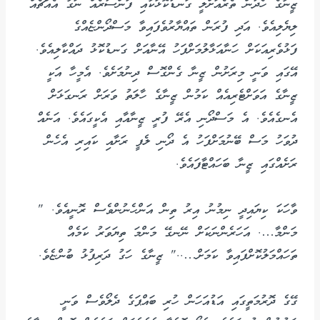
ޒީނާގެ ހެދުން ތެރެއަށްލީ ގަނޑުކޮޅަކާއި ފަންސުރެއް ނަގާ އެއްޗެއް
ލިޔެލިއެވެ. އަދި ފުރަން ތައްޔާރުވެފައިވާ މަސްދޯންޏެއްގެ
ފަޅުވެރިއަކަށް ހަނާއަޅާލުމަށްފަހު އޭނާއަށް ގަނޑުކޮޅު ދައްކާލިއެވެ.
އޭގައި ވަނީ މިރަށުން ޒީނާ ގެންގޮސް ދިނުމަށެވެ. އެމީހާ އަކީ
ޒީނާގެ އަވަށްޓެރިއެއް ކަމުން ޒީނާގެ ހާލަތު ވަރަށް ރަނގަޅަށް
އެނގެއެވެ. އެ މަސްދޯނި އެރޭ ފުރީ ޒީނާއާއި އެކީގައެވެ. އަނެއް
ދުވަހު މަސް ބޭނުމަށްފަހު އެ ދޯނި ލެފީ ރަށާއި ކައިރި އެހެން
ރަށެއްގައި ޒީނާ ބަހައްޓާފައެވެ.
ވާހަކަ ކިޔައިދީ ނިމުނު އިރު ތިން އަންހެނުންވެސް ރޮނީއެވެ. "
މަންމާ…. އަހަރެންނަކަށް ނޭނގޭ މަންމަ ތިޔަވަރު ކަމެއް
ތަހައްމަލުކޮށްފައިވާ ކަމަށް….." ޒީނާގެ ހަގު ދަރިފުޅު ބުންޏެވެ.
ގޭގެ ދޮރުމަތީގައި އަޑުއަހަން ހުރި ބައްޕަގެ ދެލޯވެސް ވަނީ