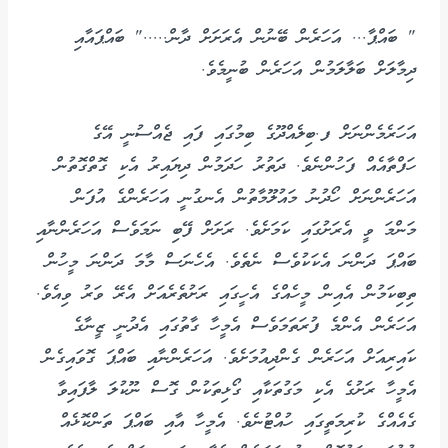
" ބައްޕާ... އަހަރެން ބޭނުން އެރަށަށް ދާން....." ބައްޕައާއި
ދިމާލަށް ބަލާލަމުން އަހަރެން ބުނީމެވެ.
އަހަރެމެންނަށް ފ.ބިލެއްދޫގެ ބިމުގައި ފައި ޖެއްސުނީ އޭގެ
ހަފްތާއެއް ފަހުންނެވެ. ދަތުރު ހަދަމުން ދިޔައިރު އެކި ގޮތްގޮތުން
އަހަރެންނަށް ހޯދުނު މައުލޫމާތުން އެނގުނީ އަހަރެންގެ އުފަން
މަންމަ ވީ އެރަށުގައި ކަމަށެވެ. ރަށަށް ފޭބި ނަމަވެސް އަހަރެންނާއި
ބައްޕަ ދަންނަ އެކަކުވެސް ނެތެވެ. އެހެނަސް މާމަ ދަންނަ މީހުން
ތިބިކަމުން އެއިން މީހެއްގެ އެހީގައި ރަށުތެރެއަށް އެރޭ ވަރު ވިއެވެ.
އަހަރެން އެންމެ ފުރަތަމަވެސް އެމީހާ ގާތުގައި އެދުނީ ޒީނާގެ
ކައިރިއަށް އަހަރެން ގެންދިއުމަށެވެ. އަހަރެންނާއި ބައްޕަ ގޮވައިގެން
އެމީހާ ރަށުގެ އެކި މަގުތަކާއި ގޯޅިތަކުން ގޮސް ނޫކުލަ ލާފައިވާ
ގެއެއްގެ ކުރިމަތީގައި ހުއްޓުނެވެ. އެމީހާ އާއި ބައްޕަ ތަންކޮޅެއް