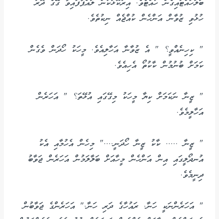
ބަލަހައްޓައިގެން ހުއްޓެވެ. އިރުކޮޅަކުން ލައްޕާފައިވާ ގޭގެ ދޮރު
ހުޅުވި ޒުވާން އަންހެން ކުއްޖެއް ނިކުތެވެ.
" ކިހިނެއްވީ؟ " އެ ޒުވާނާ އަހާލިއެވެ. މީހަކު ހޯދަން ވެގެން
ކަމަށް ބުނުމުން ކާކުތޯ އެހިއެވެ.
" ޒީނާ ނަކަމަށް ކިޔާ މީހަކު މިގޭގައި އުޅޭތަ؟ " އަހަރެން
އަހާލީމެވެ.
" ޒީނާ ..... ކާކު ޒީނާ ހޯދަނީ...." މިހެން އެހުމާއި އެކު
އުނދޯލީގައި އިން އަންހެން މީހާއަށް ބަލާލަމުން އަހަރެން ޖަވާބު
ދިނީމެވެ.
" އަހަރެންނަކީ ހަނާ. ރައުހާގެ ދަރި ހަނާ." އަހަރެންގެ ޖަވާބުން