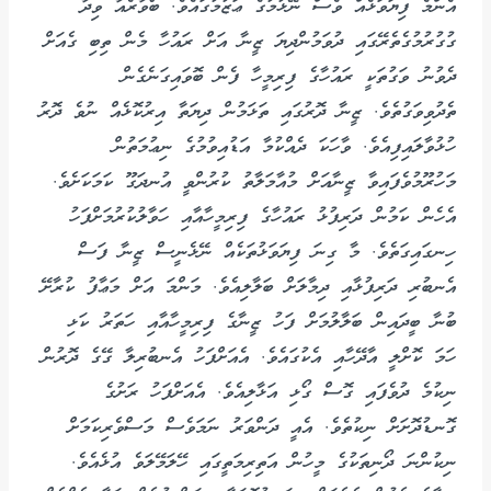
އެންމެ ފިޔަވަޅެއް ވެސް ނޭޅުމުގެ ޢަޒުމުގައެވެ. ބޯވާރެއާ ވިދާ
ގުގުރުމުގެތެރޭގައި ދުވަމުންދިޔަ ޒީނާ އަށް ރައުހާ މެން ތިބި ގެއަށް
ދެވުނު ވަގުތަކީ ރައުހާގެ ފިރިމީހާ ފެން ބޮވައިގަނެގެން
ތެދުވިވަގުތެވެ. ޒީނާ ދޮރުގައި ތަޅަމުން ދިޔަތާ އިރުކޮޅެއް ނުވެ ދޮރު
ހުޅުވާލައިފިއެވެ. ވާހަކަ ދެއްކުމާ އަޑުއިވުމުގެ ނިޢުމަތުން
މަހުރޫމުވެފައިވާ ޒީނާއަށް މުއާމަލާތު ކުރުންވީ އުނދަގޫ ކަމަކަށެވެ.
އެހެން ކަމުން ދަރިފުޅު ރައުހާގެ ފިރިމީހާއާއި ހަވާލުކުރުމަށްފަހު
ހިނގައިގަތެވެ. މާ ގިނަ ފިޔަވަޅުތަކެއް ނޭޅެނީސް ޒީނާ ފަސް
އެނބުރި ދަރިފުޅާއި ދިމާލަށް ބަލާލިއެވެ. މަންމަ އަށް މަޢާފު ކުރާށޭ
ބުނާ ބީދައިން ބަލާލުމަށް ފަހު ޒީނާގެ ފިރިމީހާއާއި ހަތަރު ކަޅި
ހަމަ ކޮށްލީ އާދޭހާއި އެކުގައެވެ. އެއަށްފަހު އެނބުރިލާ ގޭގެ ދޮރުން
ނިކުމެ ދުވެފައި ގޮސް ގޯޅި އަޅާލިއެވެ. އެއަށްފަހު ރަށުގެ
ގޮނޑުދޮށަށް ނިކުތެވެ. އެއީ ދަންވަރު ނަމަވެސް މަސްވެރިކަމަށް
ނިކުންނަ ދޯނިތަކުގެ މީހުން އަތިރިމަތީގައި ހޭލަމޭލަވެ އުޅެއެވެ.