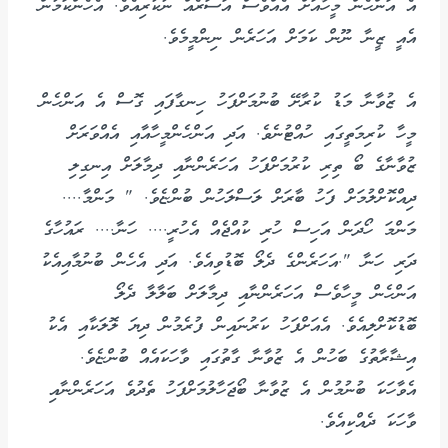
އެ އަންހެން މީހާއަށް އެއްވެސް އަސަރެއް ނުކުރިއެވެ. އެހެންކަމުން
އެއީ ޒީނާ ނޫން ކަމަށް އަހަރެން ނިންމީމެވެ.
އެ ޒުވާނާ މަޑު ކުރާށޭ ބުނުމަށްފަހު ހިނގާފައި ގޮސް އެ އަންހެން
މީހާ ކުރިމަތީގައި ހުއްޓުނެވެ. އަދި އަންހެންމީހާއާއި އެއްވަރަށް
ޒުވާނާގެ ބޯ ތިރި ކުރުމަށްފަހު އަހަރެންނާއި ދިމާލަށް އިނގިލި
ދިއްކޮށްލުމަށް ފަހު ބާރަށް ލަސްލަހުން ބުންޏެވެ. " މަންމާ....
މަންމަ ހޯދަން އަހިސް ހުރި ކުއްޖެއް އެހުރީ.... ހަނާ.... ރައުހާގެ
ދަރި ހަނާ ".އަހަރެންގެ ދެލޯ ބޮޑުވިއެވެ. އަދި އެހެން ބުނުމާއިއެކު
އަންހެން މީހާވެސް އަހަރެންނާއި ދިމާލަށް ބަލާލާ ދެލޯ
ބޮޑުކޮށްލިއެވެ. އެއަށްފަހު ކަރުނައިން ފުރެމުން ދިޔަ ލޮލަކާއި އެކު
އިޝާރާތުގެ ބަހުން އެ ޒުވާނާ ގާތުގައި ވާހަކައެއް ބުންޏެވެ.
އެވާހަކަ ބުނުމުން އެ ޒުވާނާ ބޯޖަހާލުމަށްފަހު ތެދުވެ އަހަރެންނާއި
ވާހަކަ ދެއްކިއެވެ.