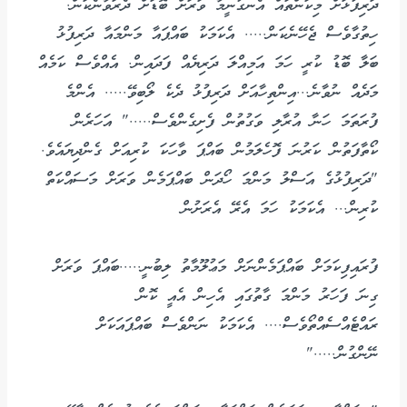
ދަރިފުޅަށް މިކަންތައް އެނގުނީމާ ވަރަށް ބޮޑަށް ދެރަވާނެކަން.
ހިތުގާވެސް ޖެހޭނެކަން..... އެކަމަކު ބައްޕައާ މަންމައާ ދަރިފުޅު
ބަލާ ބޮޑު ކުރީ ހަމަ އަމިއްލަ ދަރިޔެއް ފަދައިން. އެއްވެސް ކަމެއް
މަދެއް ނުވާނެ...އިންތިހާއަށް ދަރިފުޅު ދެކެ ލޯބިވޭ..... އެންމެ
ފުރަތަމަ ހަނާ އުރާލި ވަގުތުން ފެށިގެންވެސް....." އަހަރެން
ކޯތާފަތުން ކަރުނަ ފޮހެލަމުން ބައްޕަ ވާހަކަ ކުރިއަށް ގެންދިޔައެވެ.
"ދަރިފުޅުގެ އަސްލު މަންމަ ހޯދަން ބައްޕަމެން ވަރަށް މަސައްކަތް
ކުރިން... އެކަމަކު ހަމަ އެރޭ އެރަށުން
ފުރައިފިކަމަށް ބައްޕަމެންނަށް މަޢުލޫމާތު ލިބުނީ.....ބައްޕަ ވަރަށް
ގިނަ ފަހަރު މަންމަ ގާތުގައި އެހިން އެއީ ކޮން
ރައްޓެއްސެއްތޯވެސް.... އެކަމަކު ނަންވެސް ބައްޕައަކަށް
ނޭންގުން....."