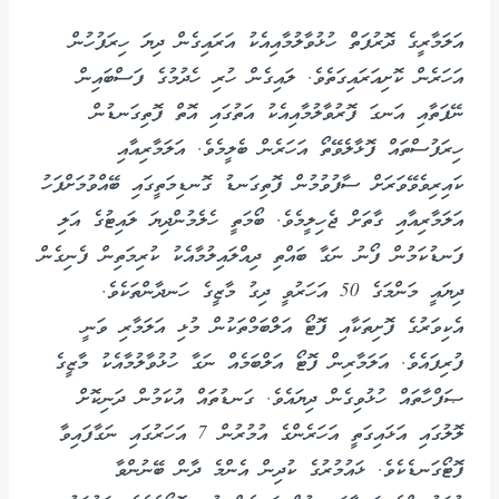
އަލަމާރީގެ ދޮރުފަތް ހުޅުވާލުމާއިއެކު އަރައިގެން ދިޔަ ހިރަފުހުން
އަހަރެން ކޮށިއަރައިގަތެވެ. ލައިގެން ހުރި ހެދުމުގެ ފަސްބައިން
ނޭފަތާއި އަނގަ ފޮރުވާލުމާއިއެކު އަތުގައި އޮތް ފޮތިގަނޑުން
ހިރަފުސްތައް ފޮޅާލެވޭތޯ އަހަރެން ބެލީމެވެ. އަލަމާރިއާއި
ކައިރިވެވޭވަރަށް ސާފުވުމުން ފޮތިގަނޑު ގޮނޑިމަތީގައި ބޭއްވުމަށްފަހު
އަލަމާރިއާއި ގާތަށް ޖެހިލީމެވެ. ބޯމަތީ ހެލެމުންދިޔަ ލައިޓުގެ އަލި
ފަނޑުކަމުން ފޯނު ނަގާ ބައްތި ދިއްލައިލުމާއެކު ކުރިމަތިން ފެނިގެން
ދިޔައީ މަންމަގެ 50 އަހަރުވީ ދިގު މާޒީގެ ހަނދާންތަކެވެ.
އެކިވަރުގެ ފޮށިތަކާއި ފޮޓޯ އަލްބަމްތަކުން މުޅި އަލަމާރި ވަނީ
ފުރިފައެވެ. އަލަމާރިން ފޮޓޯ އަލްބަމެއް ނަގާ ހުޅުވާލުމާއެކު މާޒީގެ
ޞަފްހާތައް ހުޅުވިގެން ދިޔައެވެ. ގަނޑުތައް އުކަމުން ދަނިކޮށް
ލޮލުގައި އަޅައިގަތީ އަހަރެންގެ އުމުރުން 7 އަހަރުގައި ނަގާފައިވާ
ފޮޓޯގަނޑެކެވެ. ޅައުމުރުގެ ކުދިން އެންމެ ދާން ބޭނުންވާ