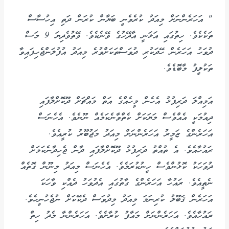
" އަހަރެންނަށް މިއަދު ކުރެވެނީ ބަޔާން ކުރަން ދަތި އިހުސާސް
ތަކެކެވެ. ހިތުގައި އަޅަނީ އާދޭހުގެ ވޭނެކެވެ. ވޭތުވެދިޔަ 9 މަސް
ދުވަހު އަހަރެން ހޭދަކުރި ދުވަސްތަކަށްވުރެ މިއަދު އުފުލަންޖެހިފައިވާ
ތަކުލީފު މާބޮޑެވެ.
އަމިއްލަ ދަރިފުޅު އެހެން މީހެއްގެ އަތް މައްޗަށް ދޫކޮށްލާފައި
ދިއުމަކީ އެއްވެސް މަޔަކަށް ކެތްވާނެކަމެއް ނޫނެވެ. އެހެނަސް
އަހަރެންގެ ޒަމީރު އަހަރެންނަށް މިއަދު މަޖުބޫރު ކުރީއެވެ.
ރައުހާއެވެ. އެ ތުއްތު ދަރިފުޅު ދޫކޮށްލާފައި ދާން ޖެހިދާނެކަމަށް
ދުވަހަކު ކޮޅުންވެސް ހީނުކުރަމެވެ. އެހެނަސް މިއަދު މިނޫން ގޮތެއް
ނެތީއެވެ. ރައުހާ އަހަރެންގެ ގާތުގައި އެދުވަހު ދެއްކި ވާހަކަ
އަހަރެން ޤަބޫލު ކުރިނަމަ މިއަދު މިދުވަސް ދެކޭކަށް ނުޖެހުނީހެވެ.
ރައުހާއެވެ. އަހަރެންނަށް މަޢާފު ކުރާށެވެ. އަހަރެންނާ މެދު ހިތް