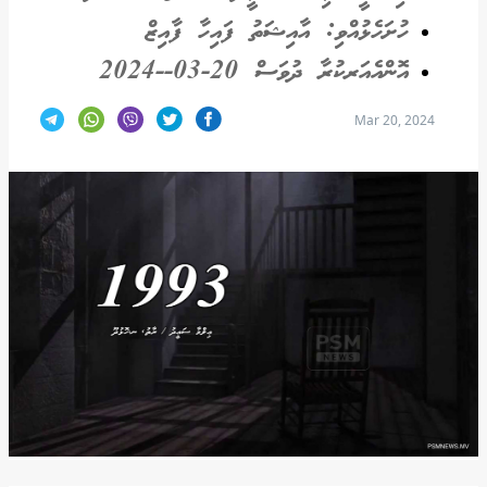
ހުށަހެޅުއްވި: އާއިޝަތު ފައިހާ ފާއިޒް
އޮންއެއަރކުރާ ދުވަސް 20-03--2024
Mar 20, 2024