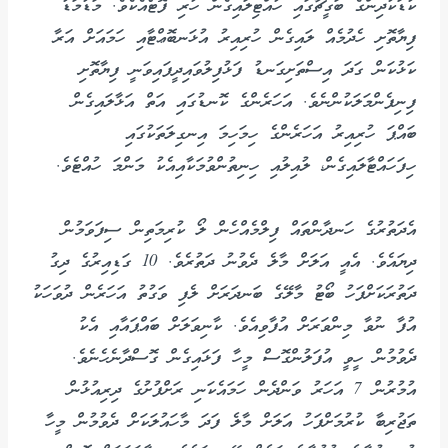
ކުޑަކުދިންގެ ބަގީޗާގައި ހުއްޓިލައިގެން ހުރި ފޮޓޯއެކެވެ. މަޑުމަޑު
ފިޔާތޮށި ހެދުމެއް ލައިގެން ހުރިއިރު އުޅަނބޮޢްޓާއި ހަމައަށް އަރާ
ކަޅުކަން ގަދަ އިސްތަށިގަނޑު ފަޅުފިލުވައިދީފައިވަނީ ފިޔާތޮށި
ފިނިފެންމަލަކުންނެވެ. އަހަރެންގެ ކޮނޑުގައި އަތް އަޅާލައިގެން
ބައްޕަ ހުރިއިރު އަހަރެންގެ ހިމަހިމަ އިނގިލަތަކުގައި
ހިފަހައްޓާލައިގެން، ލުއިލުއި ހިނިތުންވުމަކާއިއެކު މަންމަ ހުއްޓެވެ.
އެދަތުރުގެ ހަނދާންތައް ފިލްމެއްހެން ލޯ ކުރިމަތިން ސިފަވަމުން
ދިޔައެވެ. އެއީ އަލަށް މާލެ ދެވުނު ދަތުރެވެ. 10 ގަޑިއިރުގެ ދިގު
ދަތުރަކަށްފަހު ބޯޓު މާލޭގެ ބަނދަރަށް ލެފި ވަގުތު އަހަރެން ދުވަހަކު
އުފާ ނުވާ މިންވަރަށް އުފާވިއެވެ. ކާނިވަލަށް ބައްޕައާއި އެކު
ދެވުމުން ހީވީ އުފަލުންގޮސް މީހާ ފަޅައިގެން ގޮސްދާނެހެނެވެ.
އުމުރުން 7 އަހަރު ވަންދެން ހަމައެކަނި ރަށްފުށުގެ ދިރިއުޅުން
ތަޖުރިބާ ކުރުމަށްފަހު އަލަށް މާލެ ފަދަ މާހައުލަކަށް ދެވުމުން މީހާ