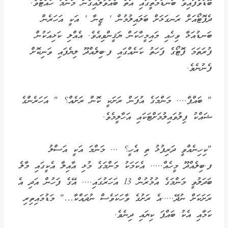
ބޮޑުވެފައިވާ ބަނޑުމަތީގައި އަތް ބާއްވާލައިގެން މަންމަ ހުއްޓެވެ.
ދެފޮޓޯއަށް ރަނގަޅަށް ބަލައިލުމުން ' ޒީނާ ' އަކީ އަހަރެން
ބަނޑުއަޅާ ވިހެއި މައިމީހާކަން ޔަޤީންވިއެވެ. އެއްލި ކަޅިއަކުން
ފުރަތަމަ ފޮޓޯގެ ފަހަތު ކަނެއްގައި ފ.ބިލެއްދޫ ލިޔެފައި ވަނިކޮށް
ފެނުނެވެ.
" ބައްޕާ.... މަންމަގެ އުފަން ރަށަކީ ކޮން ރަށެއް؟ " އަހަރެންގެ
ޝައްކު ފިލުވައިލުމަށްޓަކައި އަހާލީމެވެ.
"ކިހިނެއްވީ ދަރިފުޅު ތި އެހީ؟ ... މަންމަ އަކީ އަސްލު
ފ.ބިލެއްދޫ މީހެއް..... އެކަމަކު މަންމަގެ މުޅި އާއިލާ އެކީގައި މާލެ
ބަދަލުވީ މަންމަގެ އުމުރުން 13 އަހަރުގައި.... އޭގެ ފަހުން އަދި އެ
ރަށަކަށް ނުދޭ.....އެ ރަށުގެ ވާހަކަވެސް ނުދައްކާ…" މަޑުމައިތިރި
ކަމާއި އެކު ބައްޕަ ކިޔައި ދިނެވެ.