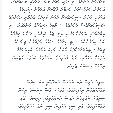
ކަރުދާހުން ފުރުނެވެ. މި ދަނީ ކަމަށް ބައްޕަ ގާތުގައި ބުނުމަށްފަހު
އަހަރެން ކަރުދާސްތައް އަނބުރާ ފޮއްޓަށް އަޅަމުން ދިޔައީމެވެ.
އަތުގައި ޖެހުނު ސިޓީއުރައަކަށް ދެވަނަ ކަޅިޔެއް އެއްލުނީ އަހަރެންގެ
ނަސީބުކަމަށްވެސް ވެދާނެއެވެ. ' ލޯބިވާ ދަރިފުޅުގެ މަންމައަށް ' މި
އިބާރާތުގައި އަހަރެންނަށް އިނގިލި ޖައްސައިލެވުނީ ދަންނަ ލިޔުމެއް
ހެން ހީވުމުންނެވެ. ސިޓީ ކިޔުމުގެ ޝައުޤު އުފެދުމުން ޖިންސުގެ
ޖީބަށް ސިޓީއުރަލުމަށްފަހު އެހެން ހުރިހާ އެއްޗެއް ހުރިތަނަށްލާ
އަވަހަށް އަލަމާރީގެ ދޮރު ލެއްޕީމެވެ. އެއަށްފަހު ބައްޕަގެ ކޮޓަރިއާއި
ދިމާލަށް މިސްރާބު ޖެހީމެވެ.
ސިޓީގެ މަތިން ދެން އަހަރެން ހަނދާންވީ އެރޭ ނިދަން
ތައްޔާރުވަމުން ދިޔައިރުއެވެ. އަވަހަށް ގޮސް ޖިންސުގެ ޖީބުން
ސިޓީއުރަ ނަގައިގެން އައިސް އެނދުމަތީގައި އިށީނދެ ދެފައި
ވައްކޮށްލީމެވެ. އަދި ސިޓީ އުރައިން ސިޓީ ނަގާ ހުޅުވާލީމެވެ.