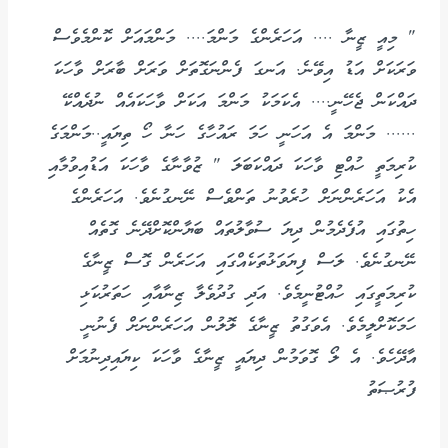
" މިއީ ޒީނާ .... އަހަރެންގެ މަންމަ.... މަންމައަށް ކޮންމެވެސް
ވަރަކަށް އަޑު އިވޭނެ. އަނގަ ފެންނަގޮތަށް ވަރަށް ބާރަށް ވާހަކަ
ދައްކަން ޖެހޭނީ.... އެކަމަކު މަންމަ އަކަށް ވާހަކައެއް ނުދެއްކޭ
...... މަންމަ އެ އަހަނީ ހަމަ ރައުހާގެ ހަނާ ހޯ ތިޔައީ..މަންމަގެ
ކުރިމަތީ ހުއްޓި ވާހަކަ ދައްކަބަލަ " ޒުވާނާގެ ވާހަކަ އަޑުއިވުމާއި
އެކު އަހަރެންނަށް ހުރެވުނު ތަންވެސް ނޭނގުނެވެ. އަހަރެންގެ
ހިތުގައި އުފެދެމުން ދިޔަ ސުވާލުތައް ބަޔާންކޮށްދޭނެ ގޮތެއް
ނޭނގުނެވެ. ލަސް ފިޔަވަޅުތަކެއްގައި އަހަރެން ގޮސް ޒީނާގެ
ކުރިމަތީގައި ހުއްޓުނީމެވެ. އަދި ގުދުވެލާ ޒިނާއާއި ހަތަރުކަޅި
ހަމަކޮށްލީމެވެ. އެވަގުތު ޒީނާގެ ލޮލުން އަހަރެންނަށް ފެނުނީ
އާދޭހެވެ. އެ ލޯ ގޮވަމުން ދިޔައީ ޒީނާގެ ވާހަކަ ކިޔައިދިނުމަށް
ފުރުޞަތު