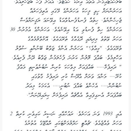
ބަލަހައްޓައިގެން އެތައް އިރަކު ހުއްޓެވެ. އެއަށް ފަހު ބޯޖަހާލިއެވެ.
އަހަރެންނަށް ހީވީ މީހަކު އަހަރެންގެ މޭގައި އެތިފަހަރެއް
ޖެހިހެންނެވެ. ހިތެއް ފުނޑުފުނޑުވާއަޑު އިވޭނަމަ ޔަޤީނަށްވެސް
އަހަރެންގެ ހިތް ފުނޑުވި އަޑު އިވޭނެއެވެ. އަހަރެންގެ އުމުރުން 30
އަހަރު ވޭތުވެ މިދިޔައީ ދޮގެއްގެ ތެރޭގައެވެ. އޮޅުވާލުމެއްގެ
ތެރޭގައެވެ. "ކީއްވެ؟" އަހަރެން އެންމެ ޖަވާބު ބޭނުންވި ސުވާލު
އަހާލީމެވެ. ބައްޕަ ލޮލުން ކަރުނަ ފުހެލަމުން ޖަވާބު ދޭން ފެށިއެވެ.
" ދަރިފުޅާ..... ބައްޕައަށް މިވާހަކަ ކުރިން ނުބުނެވުނީތީ މަޢާފު
ކުރޭ.... މަންމަ ވަރަށް އާދޭސް ކުރި ދަރިފުޅު ގާތުގައި
ނުބުނާން..... އެހެންވެ ބައްޕަ ނުބުނީ..... އެކަމަކު މިއަދު
ބައްޕައަށް އެނގިފައިވާ އެއްޗެއް ދަރިފުޅަށް ކިޔައިދޭނަން".
އެއީ 1993 ވަނަ އަހަރެވެ. ރައުހާއާއި ނަސީރު ކައިވެނި ކުރިތާ 2
އަހަރު ވެއްޖެއެވެ. ޗުއްޓީ ހަދާލުމަށްޓަކައި ރާއްޖޭގެ އުތުރުގެ