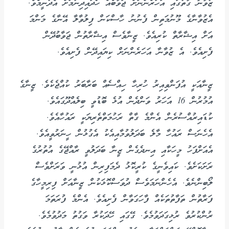
ޒުވާނާ ގާތުގައި އަހަރެންނަށް ޖަވާބެއް ހޯދައިދިނުމަށް އެދުނީމެވެ.
އެޒުވާނާގެ މޫނުމަތިން ފެނުނު ހާސްކަން ފިލުވާލާ އޭނާގެ މަންމަ
އަށް އިޝާރާތް ކުރިއެވެ. ޒީނާވެސް އިޝާރާތުން ޖަވާބުދޭން
ފެށިއެވެ. އެ ޒުވާނާ އަހަރެންނަށް ކިޔައިދޭން ފެށިއެވެ.
ޒީނާއަކީ އުފަންވިއިރު ހުރިހާ ހިއްސެއް ބަރާބަރު ކުއްޖެކެވެ. ޒީނާގެ
އުމުރުން 16 އަހަރު ވަންދެން އުޅެ ބޮޑުވީ ބިލެއްދޫގައެވެ.
ކުޑައިރުއްސުރެން އެންމެ ގާތް ރަހުމަތްތެރިޔަކީ ރައުހާއެވެ.
އެހެނަސް ރައުހާ މާލެ ބަދަލުވުމާއިއެކު އެގުޅުން ހީނަރުވީއެވެ.
އެއަށްފަހު މީހަކާއި އިނދެގެން ޒީނާ ބަދަލުވީ ރާއްޖޭގެ އުތުރުގެ
ރަށަކަށެވެ. ކައިވެނީގެ ކުރީކޮޅު ދެމަފިރިން އުޅުނީ ވަރަށްވެސް
ލޯބިންނެވެ. އެހެންނަމަވެސް ދުވަސްކޮޅަކުން ޒީނާއަށް ފިރިމީހާގެ
ފަރާތުން ތަފާތުތަކެއް ފާހަގަވާން ފެށިއެވެ. އެންމެ ފުރަތަމަ
ރުންކުރުވެ ރުޅިގަދަވުމެވެ. ގޭގައި ހޭދަކުރާ ވަގުތު މަދުވުމެވެ.