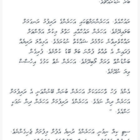
ބަރު ނުކުރައްޗެވެ.
ރައުހާއެވެ. އަހަރެންނަށްޓަކައި އަހަރެންގެ ދަރިފުޅު ރަނގަޅަށް
ބަލައިދޭށެވެ. އަހަރެން ރައުހާއާއި ހަވާލު މިކުރާ އަމާނާތަށް
ރައްކާތެރިވާނެ ކަމާމެދު ޝައްކެތް ނުކުރަމެވެ. އަމިއްލަ ދަރިޔެއް
ފަދައިން އެ ތުއްތު ފުރާނަ ބަލާ ބޮޑު ކުރާށެވެ. ފުރިގެން
ބަންޑުންވާ ވަރަށް ލޯބިދޭށެވެ. އަހަރެން ނެތް ކަމުގެ އިހުސާސް
ވިޔަ ނުދޭށެވެ.
އެންމެ ފަހު ވާހަކައަކަށް އަހަރެން ބުނަން ބޭނުންވަނީ އެ ދަރިފުޅަށް
އަހަރެން ދިން ނަމެވެ. އަހަރެންގެ ދަރިފުޅަށް އަހަރެން ދިން ނަމަކީ
ހަނާއެވެ. "
ސިޓީ ކިޔާ ނިމުނީ އަހަރެންގެ ދުނިޔެ އެފުށް މިފުށަށް ޖެހިގެންނެވެ.