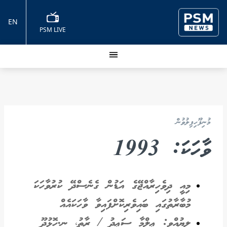
EN
PSM LIVE
މުނިފޫހިފިލުވުން
ވާހަކަ: 1993
މިއީ ދިވެހިރާއްޖޭގެ އަޑުން ގެނެސްދޭ ކުރުވާހަކަ
މުބާރާތުގައި ބައިވެރިކޮށްފައިވާ ވާހަކައެއް
ލިޔުއްވީ: ޢިލްމާ ސަޢީދު / ރާތު، ނ.ހޮޅުދޫ