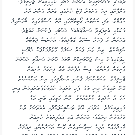
ދުރުގައި މަޑުކޮށްލިއިރު އަހަރެން ގެޔާއި ކައިއިރިއަށް ޖެހިލީމެވެ.
ވަށާފާރާއި ދިހަ ވަރަކަށް ފޫޓު ދުރުގައި ގެޔަށް ވަންނަ ދޮރު
ހުއްޓެވެ. އަދި ކަނާތުން ގޯތިތެރޭގައި އޮތް ހުސްޖާގައިގާ، ބޯގަންވިލާ
ގަހަކާއި އެޅިފައިވާ އުނދޯއްޔެއްގެ އެއްބައި ފެންނަން ހުއްޓެވެ.
އަހަރެން ދެ ފަހަރު ސަލާމް ގޮވާލީމެވެ. އެހެނަސް ޖަވާބެއް
ނުލިބުނެވެ. ތިން ވަނަ ފަހަރު ސަލާމް ގޮވާލުމަށްފަހު މާޔޫސީ
ހިތަކައިގެން އިސް ޖަހާލަނިކޮށް ލޮލުގެ ކޮޅުން އުނދޯލި ހެއްލެން
ފެށިތަން ފެނުނެވެ. އިސް އުފުލާލާ އެއް ފިޔަވަޅު ކުރިއަށް
ޖެހިލީމެވެ. އަހަރެންނަށް ފެނުނީ އުނދޯލީގައި އިން އަންހެނެކެވެ.
އޭނާ ލައިގެން އިނީ މަޑު ފެހި ކުލައިގެ ހެދުމެކެވެ.އަޅައިގެން އިނީ
ހަމަ އެ ކުލައިގެ ބުރުގާއެކެވެ. މޫނު މަތީގައި ވަނީ މަޑު
މައިތިރިކަމެވެ. އަތުގައި އޮތް ތަސްބީހަފައްޗާއި އެއްވަރަށް ތުން
ތަޅުވަމުން ދިޔައެވެ. އަހަރެން އަދި އެއްފިޔަވަޅު ކުރިއަށް
ޖެހިލުމާއެކު އެމީހާ ސިއްސައިގެން ގޮސް އަހަރެންނާއި ދިމާލަށް