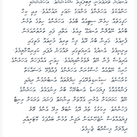
އެނދުން ތެދުވެވުނީ ލިބިފައިވާ ޝޮކުންނެވެ. އަހަރެންނަކީ
ހަނާއެކެވެ. އަހަރެންގެ މަންމަގެ ނަމަކީ ރައުހާއެވެ. މިއީ ކިހާ
ހަޤީގަތެއް ހިމެނޭ ސިޓީއެއް ބާއެވެ. އަހަރެންގެ ހިތުގެ ތެޅުން
ބާރުވެ ނޭވާލާން އުނދަގޫ ވިއެވެ. އަތާއި ފައި ތުރުތުރުއަޅަން
ފެށިއެވެ. ގައިން ބާރު ދޫވެ މީހާ ތިރިވެ މުށިތައް މަތީގައި
އިށީނީމެވެ. އެނދުގެ އަރިމަތީގައި ލައްގަނެ ދެފައި ކައިރިކޮށްލީމެވެ.
އަދިވެސް ފުން ނޭވާ ލެވެމުންދިޔައެވެ. ހީވަނީ އެއްފަހަރާ އަހަރެންގެ
ހުރިހާ ނޭވާއެއް ހުސްކުރަން އަހަރެންގެ ފުއްޕާމޭ މަސައްކަތް
ކުރާހެނެވެ. ސިކުނޑިތެރޭގައި ޚިޔާލުތައް އެނބުރެމުން ދިޔައީ
ފަންކާއެއްގެ ފިޔަގަނޑު އެނބުރޭހާ ބާރު މިނުގައެވެ. އަހަރެންގެ
ނޭވާ ހަމަޔަކަށް އެޅުނީ އެގޮތަށް އިންނަތާ ފަނަރަ ވަރަކަށް މިނިޓް
ފަހުންނެވެ. މިކަމުގެ ތެދު ދޮގު ނުބަލާ މިރޭ އެންމެ ލޮލު
ފިޔައެއްވެސް ނުޖެހޭނެކަން ޔަޤީން ވުމުން ބައްޕަގެ ކޮޓަރިއާއި
ދިމާލަށް މިސްރާބު ޖެހީމެވެ.