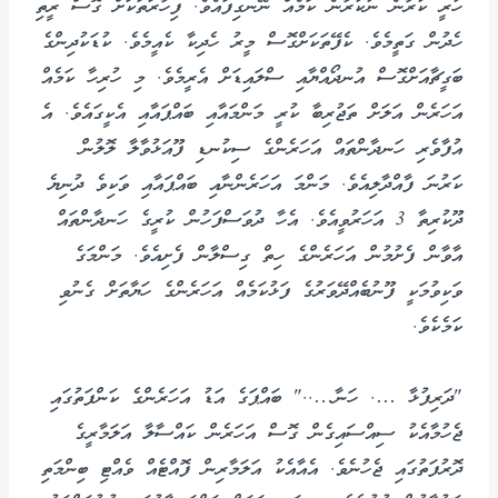
ހުރީ ކުރާނެ ނުކުރާނެ ކަމެއް ނޭނގިފައެވެ. ފިހާރަތަކަށް ގޮސް ރީތި
ހެދުން ގަތީމެވެ. ކެފޭތަކަށްގޮސް މީރު ހެދިކާ ކެއީމެވެ. ކުޑަކުދިންގެ
ބަގީޗާއަށްގޮސް އުނދޯއްޔާއި ސްލައިޑަށް އެރީމެވެ. މި ހުރިހާ ކަމެއް
އަހަރެން އަލަށް ތަޖުރިބާ ކުރީ މަންމައާއި ބައްޕައާއި އެކީގައެވެ. އެ
އުފާވެރި ހަނދާންތައް އަހަރެންގެ ސިކުނޑި ފޫއަޅުވާލާ ލޮލުން
ކަރުނަ ފާއްދާލިއެވެ. މަންމަ އަހަރެންނާއި ބައްޕައާއި ވަކިވެ ދުނިޔެ
ދޫކުރިތާ 3 އަހަރުވީއެވެ. އެހާ ދުވަސްފަހުން ކުރީގެ ހަނދާންތައް
އާވާން ފެށުމުން އަހަރެންގެ ހިތް ގިސްލާން ފެށިއެވެ. މަންމަގެ
ވަކިވުމަކީ ފޫނުބެއްދޭވަރުގެ ފަޅުކަމެއް އަހަރެންގެ ހަޔާތަށް ގެނުވި
ކަމެކެވެ.
"ދަރިފުޅާ …. ހަނާ….." ބައްޕަގެ އަޑު އަހަރެންގެ ކަންފަތުގައި
ޖެހުމާއެކު ސިއްސައިގެން ގޮސް އަހަރެން ކައްސާލާ އަލަމާރީގެ
ދޮރުފަތުގައި ޖެހުނެވެ. އެއާއެކު އަލަމާރިން ފޮއްޓެއް ވެއްޓި ބިންމަތި