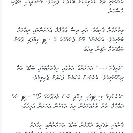
ކުޑަކޮށްލި ދެލޯ ކުއްލިއަކަށް ބޮޑުވާން ފެށިއެވެ. މޫނުމަތީގައި ރޫޖެހި،
ހާސްކަން
އިތުރުވާން ފެށިއެވެ. އަދި އިސް އުފުލާލާ އަހަރެންނާއި ދިމާލަށް
ބަލާލިއެވެ. އަހަރެންގެ މޫނު ފެނުމާއެކު އެ ސިޓީ ކިޔާފައި ވާކަން
ބައްޕައަށް ޔަޤީން ވިއެވެ.
"ދަރިފުޅާ......." އަހަރެންގެ އަތުގައި ހިފުމަށްޓަކައި ބައްޕަ އަތް
ދިއްކޮށްލިއެވެ. އެހެނަސް އަހަރެން ފަހަތަށް ޖެހިލީމެވެ.
"އެހެންވީމާ މިސިޓީގައި މިއޮތީ ހުސް ތެދުވާހަކަ ދޯ؟" ސިޓީ ނަގާ
ދައްކާލާ، ތުރު ތުރުއަޅަމުން ދިޔަ އަޑަކުން އަހަރެން އެހީމެވެ.
ފެންކަޅި ވެފައިވާ ދެލޮލުން ބައްޕަ އަހަރެންނާއި ދިމާލަށް