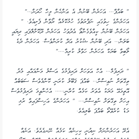
" ބައްޕާ... އަހަރެން ބޭނުން އެ އަންހެން މީހާ ހޯދަން..."
އަހަރެންގެ ހިތުގައި ނަފްރަތުގެ ހުޅުކޮޅެއް ރޯވާން ފެށިއެވެ. "
އަހަރެން ބޭނުން ކީއްވެގެންތޯ އެދުވަހު އަހަރެން ދޫކޮށްލާފައި ދިޔައީ
ބަލަން... އަދި ބޭނުން ޝުކުރު އަދާ ކުރަންވެސް. އަހަރެން ދެކެ
ލޯބިވާ ބަޔަކާ އަހަރެން ހަވާލު ކުރީމާ...."
" ދަރިފުޅާ... އެހާ އަވަހަށް ދަރިފުޅުގެ އަސްލު މަންމައާއި މެދު
ތިގޮތަށް ނުވިސްނާ... ބައްޕަ ޤަބޫލު ކުރަނީ ކޮންމެވެސް ސަބަބެއް
އޮތީމައޭ މަޔަކު އެވަރު ކަމެއް ކުރާނީ...... އެހެންވީމަ ދަރިފުޅުވެސް
އިހަށް ތިގޮތަށް ނުވިސްނާ.... " އަހަރެންގެ އަހިސްފައިވާ ރުޅި
މަޑު ކުރެވޭތޯ ބައްޕަ ބެލިއެވެ.
އެރޭ އަހަރެންނަށް ނިދުނީ ކިހިނެއް ކަމެއް ނޭނގެއެވެ. އަނެއް