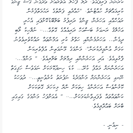
ކަރުނުން ފުރިފައެވެ. ދެލޯ ފޮހެލާ އެތެރެއަށް ވަދެގެން ގޮސް ޒީނާގެ
ކުރިމައްޗަށް ހުއްޓުނެވެ. "ހެއްދެވި ފަރާތުގެ ރަޙުމަތްފުޅުން
ރައުހާއާއި އަހަރެން، ޒީނާގެ ދަރިފުޅު ބަލާބޮޑުކޮށްފައި އެހުރީ
އަޚުލާޤު ރަނގަޅު ބަސްއަހާ ދަރިއެއްގެ ގޮތުގާ….. ނުލާހިކު ލޯބި
ދީގެން… އަހަރުމެންނާއި ހަވާލު ކުރި އަމާނާތައް ރައްކާތެރިވެވުނު
ކަމަށް އުންމީދުކުރަން". މަންމަގެ މޫނުމަތިން އުފާވެރިކަން
ފާޅުވިއެވެ. އަދި އަހަރެންނާއި ދިމާލަށް ބަލާލިއެވެ. " މަންމާ….
އަހަރެންނަށް މަޢާފު ކުރޭ… ކުޑަ ހިނދުކޮޅަކަށް ނަމަވެސް ހަޤީގަތް
ނޭނގި އަހަރެންނަށް މަންމަދެކެ ނަފުރަތު ކުރެވުނީތީ….. ދުވަހަކު
ކޮޅުންވެސް އަހަރެންގެ ހިތަކަށް ނާރާ މިކަހަލަ ގޮތަކަކަށް
ކަންތައްތައް ވެފައިވާނެކަމަކަށް….. " އެއަށްފަހު މަންމަގެ ގައިގައި
ބާރަށް ބައްދާލީމެވެ.
- ނިމުނީ -