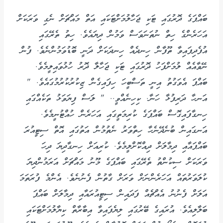
ބައްޕަގެ ދޮރުގައި ޓަކި ޖަހާލުމަށްޓަކައި އަތް މައްޗަށް ނެގި ވަރަކަށް
އަހަރެންގެ ހިތް ނުތަނަވަސް ވަމުން ދިޔައެވެ. ހިތު ތެރޭގައި
އުފެދިފައިވާ ތޫފާން ހިނދެއް ހިނދަކަށް ދަނީ ބޮޑުވަމުންނެވެ. ފުން
ނޭވާއެއް ލުމަށްފަހު ދޮރުގައި ޓަކި ޖަހާލާ ދޮރު ހުޅުވައިލީމެވެ.
ބައްޕަ އެވަގުތު އިނީ ތަސްބީހަ ހިފައިގެން ޒިކުރުކުރުމުގައެވެ. "
އަނހާ ދަރިފުޅާ ހަނާ. ކިހިނެއްވީ.. " ލަސް ފިޔަވަޅު ތަކެއްގައި
ހިނގާފައިގޮސް ބައްޕަގެ ކުރިމަތީގައި އަހަރެން ހުއްޓުނީމެވެ.
އަނގައިން ބުނެދޭނެހާ ހިތްވަރު ނެތުމުން އަތުގައި އޮތް ސިޓީއުރަ
ބައްޕައާއި ދިމާލަށް ދިއްކޮށްލީމެވެ. ކުރިއަށް ހިނގާދިޔަ ދިހަ
ވަރަކަށް ސިކުންތު ތެރޭގައި ބައްޕަގެ މޫނު މައްޗަށް އަރަމުންދިޔަ
ކުލަވަރުތައް އަހަރެންނަށް ވަރަށް ގާތުން ފެނުނެވެ. އެންމެ ފުރަތަމަ
އަލަށް ފެނުނު އެއްޗެއް ފަދައިން ސިޓީއުރައާއި ދިމާލަށް ބައްޕަ
ބަލާލިއެވެ. އުރައިގެ ބޭރުގައި ލިޔެފައިވާ އިބާރާތް ކިޔާލުމަށްޓަކައި