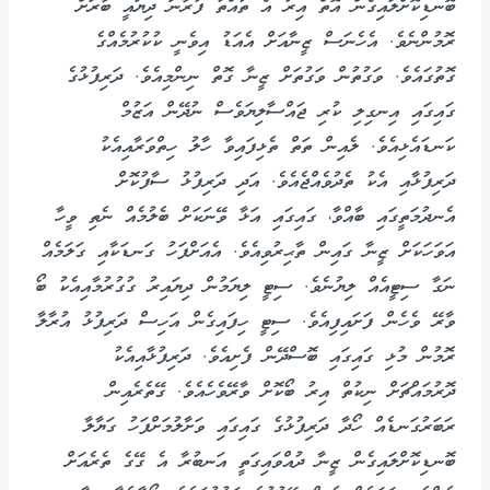
ބޮނޑިކޮށްލައިގެން އޮތް އިރު އެ ތުއްތު ފުރާނަ ދިޔައީ ބާރަށް
ރޮމުންނެވެ. އެހެނަސް ޒީނާއަށް އެއަޑު އިވެނީ ކުކުރުމެއްގެ
ގޮތުގައެވެ. ވަގުތުން ވަގުތަށް ޒީނާ ގޮތް ނިންމިއެވެ. ދަރިފުޅުގެ
ގައިގައި އިނގިލި ކުރި ޖައްސާލިޔަވެސް ނުދޭން އަޒުމް
ކަނޑައެޅިއެވެ. ލެއިން ތަތް ތެޅިފައިވާ ހާލު ހިތްވަރާއިއެކު
ދަރިފުޅާއި އެކު ތެދުވެއްޖެއެވެ. އަދި ދަރިފުޅު ސާފުކޮށް
އެނދުމަތީގައި ބާއްވާ، ގައިގައި އަޅާ ވޭނަކަށް ބެލުމެއް ނެތި ވީހާ
އަވަހަކަށް ޒީނާ ގައިން ތާޙިރުވިއެވެ. އެއަށްފަހު ގަނޑަކާއި ގަލަމެއް
ނަގާ ސިޓީއެއް ލިޔުނެވެ. ސިޓީ ލިޔަމުން ދިޔައިރު ގުގުރުމާއިއެކު ބޯ
ވާރޭ ވެހެން ފަށައިފިއެވެ. ސިޓީ ހިފައިގެން އަހިސް ދަރިފުޅު އުރާލާ
ރޮމުން މުޅި ގައިގައި ބޮސްދޭން ފެށިއެވެ. ދަރިފުޅާއިއެކު
ދޮރުމައްޗަށް ނިކުތް އިރު ބޯކޮށް ވާރޭވެހެއެވެ. ގޭތެރެއިން
ރަބަރުގަނޑެއް ހޯދާ ދަރިފުޅުގެ ގައިގައި ވަށާލުމަށްފަހު ގަޔާލާ
ބޮނޑިކޮށްލައިގެން ޒީނާ ދުއްވައިގަތީ އަނބުރާ އެ ގޭގެ ތެރެއަށް