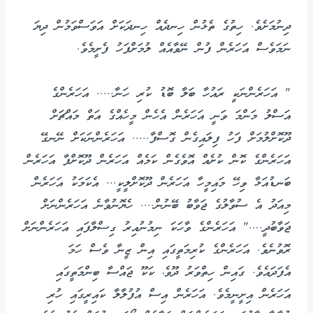
ދިނުމަށެވެ. ހިތުގެ ތެޅުން ހިނދެއް ހިނދަކަށް އަވަސްވަމުން ދިޔަ
ނަމަވެސް އަހަރެން ފުން ނޭވާއެއް ލުމަށްފަހު ފެށީމެވެ.
" އަހަރެންނަކީ ރައުހާ ބަލާ ބޮޑު ކުރި ހަނާ..... އަހަރެންގެ
އަސްލު މަންމަ ވަނީ އަހަރެން އެހެން މީހެއްގެ އަތް މައްޗަށް
ދޫކޮށްލުމަށް ފަހު ފިލައިގެން ގޮސްފާ..... އަހަރެންނަކަށް ނޭނގޭ
އަހަރެންގެ ކޮން ކުށެއް އޮވެގެން ކަމެއް އަހަރެން ދޫކޮށްފާ އަހަރެން
ބަނޑުއަޅާ ވިހޭ މައިމީހާ އަހަރެން ދޫކޮށްލީކީ... އެކަމަކު އަހަރެން
މިއަދު އެ ސުވާލުގެ ޖަވާބު ބޭނުން.... ހެޔޮނުވާނެ އަހަރެންނަށް
ޖަވާބުދީ...." އަހަރެންގެ ވާހަކަ ނިމުނުއިރު ގިސްލާފައި އަހަރެންނަށް
ރޮވުނެވެ. އަހަރެންގެ ކުރިމަތީގައި އިން ޒީނާ ވެސް ހަމަ
އެފަދައެވެ. ގައިން ހިތްވަރު ދޫވެ، ކަކޫ ޖައްސާ ބިންމަތީގައި
އަހަރެން އިށީނީމެވެ. އަހަރެން އިސް އުފުލާލާ ކައިރީގައި ހުރި