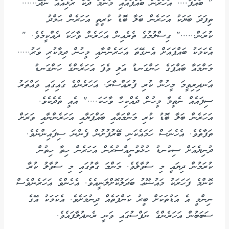
" ބައްޕާ.... އަހަރެން ބައްޕައާއި މަންމަ ދެކެ ރުޅިއެއް ނާދޭ......
ތިފަދަ ބަޔަކު އަހަރެން ބަލާ ބޮޑު ކުރީތީ އަހަރެން ޙަމްދު
ކުރަން......" ގިސްލުމުގެ ތެރެއިން އަހަރެން ވާހަކަ ދެއްކީމެވެ. "
އެކަމަކު ބައްޕައަށް އެނގޭތަ އަހަރެންނާއި މީހުން ދިމާކުރި ވަރު.....
މަންމައާ ބައްޕަގެ ހަންގަނޑު އަލި ވެފަ އަހަރެންގެ ހަންގަނޑު
އަނދިރިވީމަ މީހުން ކުރި ފުރައްސާރަ. އަހަރެންގެ ގައިގައި ވައްތަރު
ސިފައެއް ނެތީމާ މީހުން ދެއްކިހާ ވާހަކަ...." އެއީ ތެދެކެވެ.
އަހަރެން ބަލާ ބޮޑު ކުރި މަންމައާއި ބައްޕަޔާއި އަހަރެންނާއި ވަރަށް
ތަފާތެވެ. އެހެނަސް ހަމައެކަނި ބޭރުފުށުން ފެންނަ ސިފައިންނެވެ.
ދުނިޔެއަށް ސިކުނޑު ހުޅުވުނީއްސުރެން އަހަރެން ހިތާ ހިތުން
ކުރަމުން ދިޔައީ މި ސުވާލެވެ. މަންމަ ގާތުގައި މި ސުވާލު ކުރާ
ކޮންމެ ފަހަރަކު މައުޟޫޢު ބަދަލުކޮށްލަނީއެވެ. އެހެންވެ އަހަރެންވެސް
ނިންމީ އެ އަޑުތަކަށް ބީރު ކަންފަތެއް ދިނުމަށެވެ. އެކަމަކު އޭގެ
ސަބަބުން އަހަރެންގެ ނަފްސުގައި ވަނީ ރެނދުލާފައެވެ.