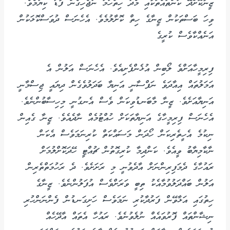
ޒީނާކޮށްދޭ ކަންތައްތަކާއި މެދު ހިތްހަމަ ނުޖެހިގެން ފާޑު ކިޔުމެވެ.
ވިހަ ބަސްތަކުން ޒީނާގެ ހިތް ކޮށާލުމެވެ. އެހެނަސް ދުވަސްކޮޅަކުން
އަނެއްކާވެސް ކުރީގެ
ފިރިމީހާއަށްވެ ލޯބިން އުޅެންފެށިއެވެ. އެހެނަސް އަލުން އެ
އަމަލުތައް އިއާދަވެ ނަފްސާނީ އަނިޔާ ބަދަލުވެގެން ދިޔައީ ޖިސްމާނީ
އަނިޔާއަށެވެ. ޒީނާ މާބަނޑުވިކަން ވެސް އެނގުނީ މިހިސާބުންނެވެ.
އެހެނަސް ފިރިމީހާގެ އަނިޔާތަކަށް ހުއްޓުމެއް ނާދެއެވެ. ޒީނާ ގެއިން
ނިކުމެ އެހީތެރިކަން ހޯދަން މަސައްކަތް ކުރިނަމަވެސް އެކަން
ނާކާމިޔާބު ވީއެވެ. ކަންދިމާ ކުރިގޮތުން ޗުއްޓީ ހޭދަކޮށްލުމަށް
ރައުހާގެ ދެމަފިރިންނަށް އާދެވުނީ މި ރަށަށެވެ. ދެ ރަހުމަތްތެރިން
އަލުން ބައްދަލުވުމާއެކު ތިބީ ވަރަށްވެސް އުފަލުންނެވެ. ޒީނާގެ
ހިތުގައި އަޅާވޭން ފަރުދާކުރި ނަމަވެސް ހަށިގަނޑުން ފެންނަންހުރި
ނިޝާންތައް ފޮރުވައެއް ނުލެވުނެވެ. ރައުހާ އެތައް އާދޭހެއް