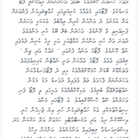
ދުވަހު ހެނދުނު ހޭލުމާއެކު ބައްޕަ އަހަރެންނަށް ދިއްކޮށްލީ ފޮޓޯ
ގަނޑެކެވެ. ފޮޓޯގައި ގެއެއްގެ ކުރިމަތީގައި ހުއްޓިލައިގެން ފުރާވަރަށް
އަރާ އުމުރުގެ ދެ އަންހެން ކުދިން ތިއްބެވެ. އެކަކަކީ އަހަރެން
ފެނިދެނިވި ވާ މޫނެކެވެ. އަހަރެން ބަލާ ބޮޑު ކުރި މަންމައެވެ.
ދެވަނަ އަށް ހުރި އަންހެން ކުއްޖާއަކީ އަކީ މީގެ ކުރިން ދެކެފައި
ނުވާ މޫނެކެވެ. ފޮޓޯގެ އަނެއް ފުށުގައި ' ރައުހާ އަދި ޒީނާ '
ލިޔެފައި ވެއެވެ. ފޮޓޯގެ އެއްކަން ވަނީ ނެއްޓެން ކައިރިވެފައެވެ.
އެތަންކޮޅު ބޮޑަށް ހާމަކޮށްލުމާއެކު މިއީ ދެ ފޮޓޯގަނޑެއްކަން
އަހަރެންނަށް ފާހަގަވެ ތަތް ވެފައިވާ ދެގަނޑު މަޑު މަޑުން
ނައްޓުވާލެވޭތޯ ބެލީމެވެ. ވަކިކޮށްލުމާއެކު އަޑީގައި ވީ ފޮޓޯ ފެނި
އަހަރެންގެ ނޭވާ ހާސްކޮށްލިއެވެ. އެ ފޮޓޯގައި މަންމަ
ހިނިތުންވުމަކާއި އެކު ހުއްޓިލައިގެން ހުރި އިރު ޖެހިގެން ހުރީ
އިސްކޮޅުން ދިގު، އަދި އުޅަނބޮއްޓާއި ހަމައަށް އަރާ ކަޅުކަން ގަދަ
އިސްތަށިގަނޑެއް ލިބިފައިވާ އަންހެނެކެވެ. އަންހެން މީހާގެ