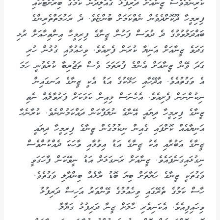
ކުރިނަމަވެސް ޒީނާއަށް ދަރިފުޅު ގެއްލިދާނެ ކަމުގެ ބިރަށްޓަކައި
ފިރިމީހާ ދޫކޮށްދެވެން ނެތްކަމަށް ބުންޏެވެ. ދެ ރަހުމަތްތެރިންގެ
ބައްދަލުވުމުގެ ދެ ދުވަސް ފަހުން ޒީނާގެ ފިރިމީހާ އިންތިހާއަށް ރުޅި
ގަދަވެ ޒީނާއަށް އަނިޔާ ކުރަން ފެށިއެވެ. ވިހެއުމާއި ގުޅުން ހުރި
ގަދަ ވޭން ޒީނާއަށް އެންމެ ފުރަތަމަ ވެސް ތަޖުރިބާ ކުރެވުނީ ހަމަ
އެ ވަގުތުއެވެ. އާދޭހާއި ހަޅޭކުގެ އަޑު އެކީ ޒީނާގެ އަނގައިން
ނިކުންނަން ފެށިއެވެ. އެހެނަސް މިއިން ކަމަކަށް ފަރުވާލެއް ނެތި
ޒީނާގެ ފިރިމީހާ ދިޔައީ އޭނާގެ ނުލަފާކަން ދައްކަމުންނެވެ. ކުރާނެހާ
އަނިޔާއެއް ކޮށްފައި ގެއިން ނިކުމުގެން ޒީނާގެ ފިރިމީހާ ދިޔައީ
ޒީނާގެ އަބުރާއި އެކު ޒީނާގެ އަޑު އިވުމާއި ވާހަކަ ދެއްކުންވެސް
ނިގުޅައިގަނެފައެވެ. ޒީނާއަށް ރަނގަޅަށް އަޑު ނީވޭކަން ފާހަގަވީ
ވަގުތަކީ ޒީނާގެ ހަޔާތަށް ބިޔަ ބޮޑު ރާޅެއް ބިންދާލި ވަގުތެވެ.
ހާސް ކަމުގެ ތެރޭގައި ވިހެއުމުގެ ވޭންވަރު އަހިސް ދަރިފުޅު
ވިހައިފިއެވެ. އެކަނިވެރި ހާލަށް ޒީނާ ދަރިފުޅު ގަޔާލާ