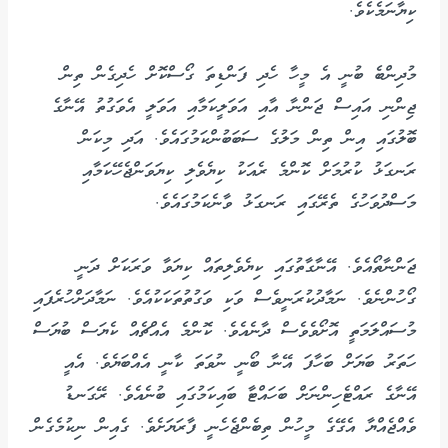
ކިޔާނަމެކެވެ.
މުދިންބެ ބުނީ އެ މީހާ ހެދި ފަންޑިތަ ގޯސްކޮށް ހެދިގެން ތިން
ޖިންނި އައިސް ޖަންނާ އާއި އަވަލީކަމާއި އަވަލީ އެވަގުތު އޭނާގެ
ބޮލުގައި އިން ތިން މަލުގެ ސަބަބުންކަމުގައެވެ. އަދި މިކަން
ރަނގަޅު ކުރުމަށް ކޮންމެ ރެއަކު ކިޔެވެލި ކިޔަވަންޖެހޭކަމާއި
މަސްދުވަހުގެ ތެރޭގައި ރަނގަޅު ވާނެކަމުގައެވެ.
ޖަންނާތޯއެވެ. އޭނާގާތުގައި ކިޔެވެލިތައް ކިޔަވާ ވަރަކަށް ދަނީ
ގޯހުންނެވެ. ނަމާދުކުރަނީވެސް ވަކި ވަގުތުތަކަކުއެވެ. ނަމާދަށްހުރެފައި
މުސައްލަމަތީ އޮށޯވެވެސް ދާނެއެވެ. ކޮންމެ އެއްޗެއް ކެޔަސް ބުޔަސް
ހަތަރު ބަޔަށް ބަހާފަ އޭނާ ބޯނީ ނުވަތަ ކާނީ އެއްބަޔެވެ. އެއީ
އޭނާގެ ރައްޓެހިންނަށް ބަހައްޓާ ބައިކަމުގައި ބުނެއެވެ. ރޭގަނޑު
ވެއްޖެއްޔާ އެގޭގެ މީހުން ތިބެންޖެހެނީ ފާރަޔަށެވެ. ގެއިން ނިކުމެގެން