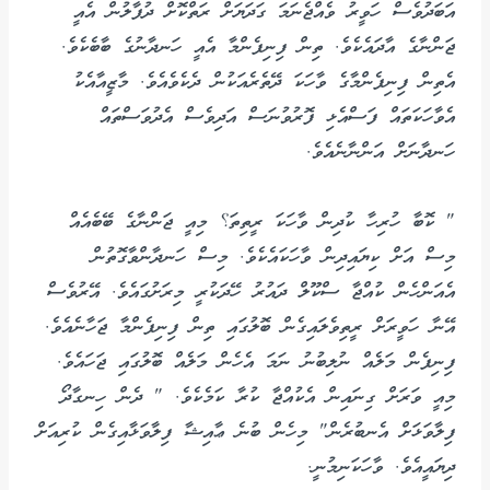
އަބަދުވެސް ހަވީރު ވެއްޖެނަމަ ގަދަޔަށް ރަތްކޮށް ދުފާލުން އެއީ
ޖަންނާގެ އާދައެކެވެ. ތިން ފިނިފެންމާ އެއީ ހަނދާނުގެ ބާބެކެވެ.
އެތިން ފިނިފެންމާގެ ވާހަކަ ދޭތެރެއަކުން ދެކެވެއެވެ. މާޒީއާއެކު
އެވާހަކަތައް ފަސްއެޅި ފޮރުވުނަސް އަދިވެސް އެދުވަސްތައް
ހަނދާނަށް އަންނާނެއެވެ.
" ކޮބާ ހުރިހާ ކުދިން ވާހަކަ ރީތިތަ؟ މިއީ ޖަންނާގެ ބޭބެއެއް
މިސް އަށް ކިޔައިދިން ވާހަކައެކެވެ. މިސް ހަނދާންވާގޮތުން
އެއަންހެން ކުއްޖާ ސްކޫލް ދައުރު ހޭދަކުރީ މިރަށުގައެވެ. އޭރުވެސް
އޭނާ ހަވީރަށް ރީތިވެލައިގެން ބޮލުގައި ތިން ފިނިފެންމާ ޖަހާނެއެވެ.
ފިނިފެން މަލެއް ނުލިބުނު ނަމަ އެހެން މަލެއް ބޮލުގައި ޖަހައެވެ.
މިއީ ވަރަށް ގިނައިން އެކުއްޖާ ކުރާ ކަމެކެވެ. " ދެން ހިނގާދޯ
ފިލާވަޅަށް އެނބުރެން" މިހެން ބުނެ ޢާއިޝާ ފިލާވަޅާއިގެން ކުރިއަށް
ދިޔައީއެވެ. ވާހަކަނިމުނީ.