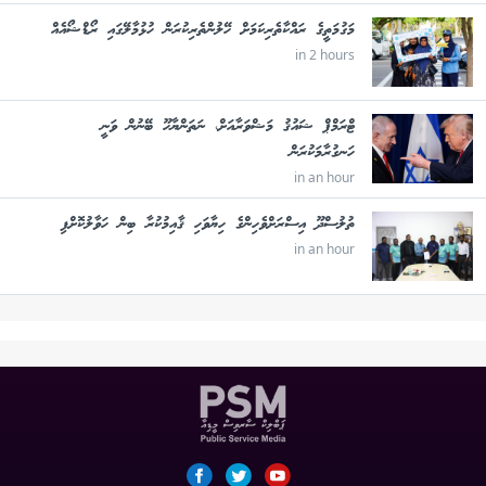
މަގުމަތީގެ ރައްކާތެރިކަމަށް ހޭލުންތެރިކުރަން ހުޅުމާލޭގައި ރޯޑްޝޯއެއް
in 2 hours
ޓްރަމްޕް ޝައުޤު މަޝްވަރާއަށް، ނަތަންޔާހޫ ބޭނުން ވަނީ
ހަނގުރާމަކުރަން
in an hour
ތުލުސްދޫ އިސްރަށްވެހިންގެ ހިޔާވަހި ޤާއިމުކުރާ ބިން ހަވާލުކޮށްފި
in an hour