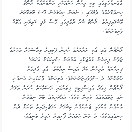
ގާގަނޑުމަތީގައި ތިބި މީހުން ހަނާއަޅާލި މަންޒަރާއެކު ލޯންޗު
ހިނދުކޮޅެއްގެ ތެރޭގައި ، ނެރުން ނިކުމެގެން ގޮސް ލޮލުކޮޅަށް
އޮބާލައިފިއެވެ. ލޯންޗު ބާރު ދުވެލީގައި ގޮސް ލެފީ ޅަވިޔަނި އަތޮޅު
ފެލިވަރަށެވެ.
ލޯންޗުން އައި އެކި ރަށްރަށުގެ ކުދިން ފޭބިއިރު ވިއްސަކަށް އަހަރުގެ
ޒުވާން ފިރިހެން ކުއްޖަކާއި ޢުމުރުން ސާޅީހަކަށް އަހަރުގެ
ފިރިހެނަކު އެމީހުން ބަލާ އައިސް ތިއްބެވެ. އެއީ ފެލިވަރު
ކާރުޚާނާގެ ދެ ސްޕަވައިޒަރުންނެވެ. އެމީހުންގެ ވާހަކައިން އެނގުނީ
ލޯންޗުން މިއަދު އައިސްމިތިބީ މިތަނުގައި މަސައްކަތް ކުރަން އަލަށް
ނެގި ޖަމާޢަތެއްގެ ކުދިން ކަމެވެ. އެއްޗެހިތައް ބާލާ ނިމުމުން
އެންމެން އެކުގައި ޖަންނާމެން ތިބުމަށް ހަމަޖެހިފައިވާ ތަނަށް ދާން
ހިނގައިގަތެވެ. އެ ތަނާ ހަމައަށް ފޯރިއިރު ހަވީރު ވަނީއެވެ.