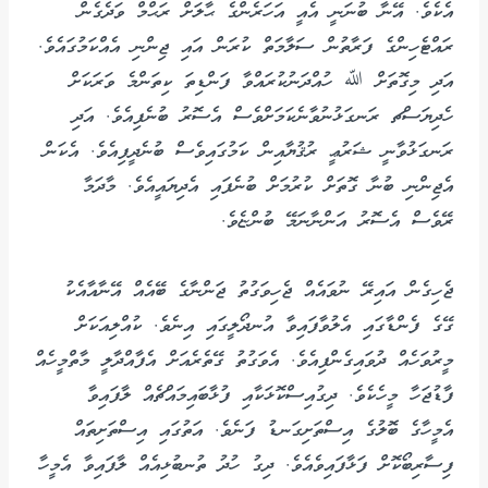
އެކެވެ. އޭނާ ބުނަނީ އެއީ އަހަރެންގެ ޙާލަށް ރަޙްމް ވަދެގެން
ރައްޓެހިންގެ ފަރާތުން ސަލާމަތް ކުރަން އައި ޖިންނި އެއްކަމުގައެވެ.
އަދި މިގޮތަށް ﷲ ހުއްދަނުކުރައްވާ ފަންޑިތަ ކިތަންމެ ވަރަކަށް
ހެދިޔަސްޗ ރަނގަޅުނުވާނެކަމަށްވެސް އެސޮރު ބުނެފިއެވެ. އަދި
ރަނގަޅުވާނީ ޝަރުޢީ ރުޤުޔާއިން ކަމުގައިވެސް ބުނެދީފިއެވެ. އެކަން
އެޖިންނި ބުނާ ގޮތަށް ކުރުމަށް ބުނެފައި އެދިޔައީއެވެ. މާދަމާ
ރޭވެސް އެސޮރު އަންނާނަމޭ ބުންޏެވެ.
ޖެހިގެން އައިރޭ ނުވައެއް ޖެހިވަގުތު ޖަންނާގެ ބޭއެއް އޭނާއާއެކު
ގޭގެ ފެންޑާގައި އެލުވާފައިވާ އުނދޯލީގައި އިނެވެ. ކުއްލިއަކަށް
މީރުވަހެއް ދުވައިގެންފިއެވެ. އެވަގުތު ގޭތެރެއަށް އެފާއްދާލީ މާތްމީހެއް
ފާޑުޖަހާ މީހެކެވެ. ދިގުއިސްކޮޅަކާއި ފުޅާބައިމައްޗެއް ލާފައިވާ
އެމީހާގެ ބޮލުގެ އިސްތަށިގަނޑު ފަނެވެ. އަތުގައި އިސްތަށިތައް
ފިސާރިބޯކޮށް ފަޅާފައިވެއެވެ. ދިގު ހުދު ތުނބުޅިއެއް ލާފައިވާ އެމީހާ