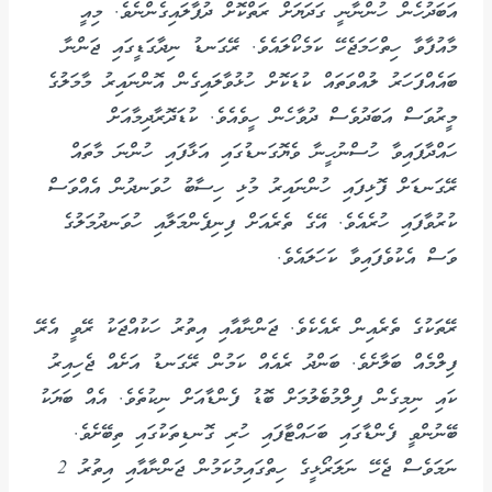
އަބަދުހެން ހުންނާނީ ގަދަޔަށް ރަތްކޮށް ދުފާލައިގެންނެވެ. މިއީ
މާއުފާވާ ހިތްހަމަޖެހޭ ކަމެކޯލައެވެ. ރޭގަނޑު ނިދާގަޑީގައި ޖަންނާ
ބައެއްފަހަރު ލުއްވަތައް ކުޑަކޮށް ހުޅުވާލައިގެން އޮންނައިރު މާމަލުގެ
މީރުވަސް އަބަދުވެސް ދުވާހެން ހީވެއެވެ. ކުޑަދޮރާދިމާއަށް
ހައްދާފައިވާ ހުސްނުހީނާ ވެޔޮގަނޑުގައި އަޅާފައި ހުންނަ މާތައް
ރޭގަނޑަށް ފޮޅިފައި ހުންނައިރު މުޅި ހިސާބު ހުވަނދުން އެއްވަސް
ކުރުވާފައި ހުރެއެވެ. އޭގެ ތެރެއަށް ފިނިފެންމަލާއި ހުވަނދުމަލުގެ
ވަސް އެކުވެފައިވާ ކަހަލައެވެ.
ރޭތަކުގެ ތެރެއިން ރެއެކެވެ. ޖަންނާއާއި އިތުރު ހަކުއްޖަކު ރޭވީ އެރޭ
ފިލްމެއް ބަލާށެވެ. ބަންދު ރެއެއް ކަމުން ރޭގަނޑު އަށެއް ޖެހިއިރު
ކައި ނިމިގެން ފިލްމުބެލުމަށް ބޮޑު ފެންޑާއަށް ނިކުތެވެ. އެއް ބަޔަކު
ބޭނުންވީ ފެންޑާގައި ބަހައްޓާފައި ހުރި ގޮނޑިތަކުގައި ތިބޭށެވެ.
ނަމަވެސް ޖެހޭ ނަލަރޯޅީގެ ހިތްގައިމުކަމުން ޖަންނާއާއި އިތުރު 2