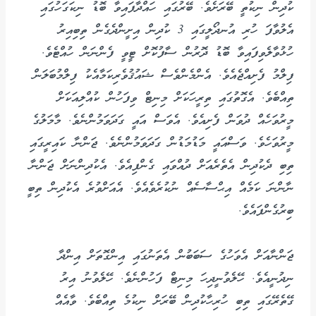
ކުދިން ނިކުތީ ބޭރަށެވެ. ބޭރުގައި ހައްދާފައިވާ ބޮޑު ނިކަގަހުގައި
އެލުވާފަ ހުރި އުނދޯލީގައި 3 ކުދިން އިށީންދެގެން ތިބިއިރު
ހުޅުވާލެވިފައިވާ ބޮޑު ދޮރުން ސާފުކޮށް ޓީވީ ފެންނަން ހުއްޓެވެ.
ފިލްމު ފެށިއްޖެއެވެ. އެންމެންވެސް ޝައުޤުވެރިކަމާއެކު ފިލްމުބަލަން
ތިއްބެވެ. އެގޮތުގައި ތިރީހަކަށް މިނިޓް ވިފަހުން ކުއްލިއަކަށް
މީރުވަހެއް ދުވަން ފެށިއެވެ. އެވަސް އައީ ގަދަވަމުންނެވެ. މާމަލުގެ
މީރުވަހެވެ. ވަސްއައީ މަޑުމަޑުން ގަދަވަމުންނެވެ. ޖަންނާ ކައިރީގައި
ތިބި ދެކުދިން އެތެރެއަށް ދުއްވައި ގެންފިއެވެ. އެކުދިންނަށް ޖަންނާ
ނާންނަ ކަމެއް އިޙްސާސެއް ނުކުރެވެއެވެ. އެއަށްވުރެ އެކުދިން ތިބީ
ބިރުގެންފައެވެ.
ޖަންނާއަށް އެވަހުގެ ސަބަބުން އެތަނުގައި އިންގޮތަށް އިންދާ
ނިދުނީއެވެ. ހޭލެވުނީދިހަ މިނިޓް ފަހުންނެވެ. ހޭލެވުނު އިރު
ގޭތެރޭގައި ތިބި ހުރިހާކުދިން ބޭރަށް ނިކުމެ ތިއްބެވެ. ވާއެއް