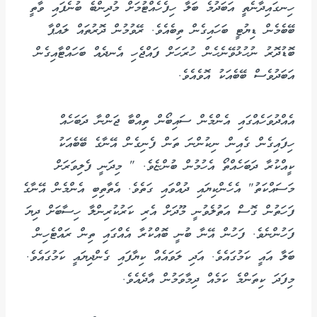
ހިނގައިދާނެތީ އަބަދުމެ ބަލާ ހިފެހެއްޓުމަށް މުދިންބެ ބުނެފައި ވާތީ
ބޭބެމެން ޑިޔުޓީ ބަހައިގެން ތިބެއެވެ. ރޭވުމުން ދޮރުތައް ލައްޕާ
ބޮޑުދޮރު ނުހުޅުވޭނެހެން ހުރަހަށް ފައްޖެހި އެނދެއް ބަހައްޓާއިގެން
އަބަދުވެސް ބޭބެއަކު އޮވެއެވެ.
އެއްދުވަހެއްގައި އެންމެން ސައިބޯން ތިއްބާ ޖަންނާ ދަބަހެއް
ހިފައިގެން ގެއިން ނިކުންނަ ތަން ފެނިގެން އޭނާގެ ބޭބެއަކު
ކީއްކުރާ ދަބަހެއްތޯ އެހުމުން ބުންޏެވެ. " މިދަނީ ފެލިވަރަށް
މަސައްކަތު" އެހެންކިޔައި ދުއްވައި ގަތެވެ. އެތާތިބި އެންމެން އޭނާގެ
ފަހަތުން ގޮސް އަތުލެވުނީ މޫދަށް އެރި ކަރުކުރިންލާ ހިސާބަށް ދިޔަ
ފަހުންނެވެ. ފަހުން އޭނާ ބުނީ ބޮއްކުރާ އެއްގައި ތިން ރައްޓެހިން
ބަލާ އައީ ކަމުގައެވެ. އަދި ލަވައެއް ކިޔާފައި ގެންދިޔައީ ކަމުގައެވެ.
މިފަދަ ކިތަންމެ ކަމެއް ދިމާވަމުން އާދެއެވެ.