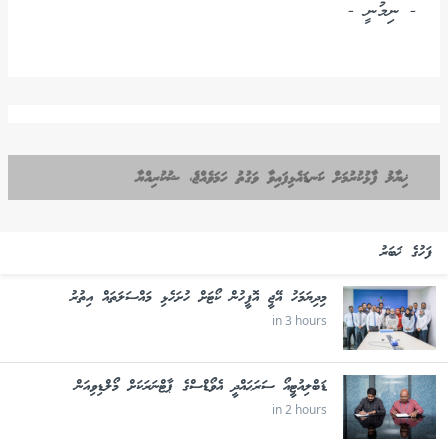
- ނިމުނީ -
ޚިޔާލު ފާޅުކުރުމަށް ކަނޑައެޅިފައިވާ ވަގުތު ހަމަވެއްޖެ، ޝުކުރިއްޔާ
ފަހުގެ ޚަބަރު
މިދިޔަމަހު އޭޖީ އޮފީހުން ކޯޓަށް ހުށަހެޅި މައްސަލަތައް އިތުރު
in 3 hours
ޑަބްލިއުޓީއޯ ސަރަޙައްދީ އެވޯޑްސްގެ ޕާޓްނަރަކަށް މޯލްޑިވިއަން
in 2 hours