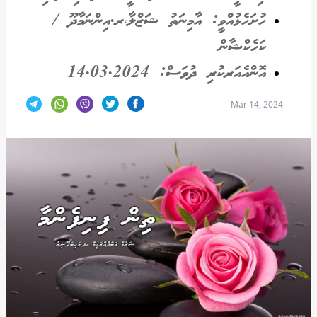
ހުށަހެޅުއްވީ: އާމިނަތު ޝަޒްލާ،ރ.އިންނަމާދޫ /
ކަހެކްޝާން
އޮންއެއަރކުރި ދުވަސް: 14.03.2024
Mar 14, 2024