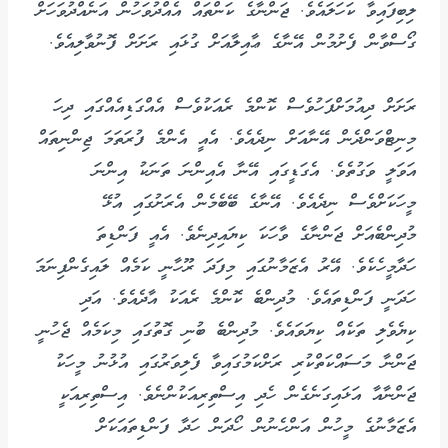
ލިބިފައިވާ ކަހަލައެވެ. ޖަންނާގެ ކަންތައް އެއްދުވަހުން އަނެއްދުވަހަށް
ގޯސްވާން ފެށުމުން އޭނާގެ ޢާއިލާއަށް ގުޅައި ރަށަށް ފޮނުވާލިއެވެ.
ރަށަށް ދިއުމަށްފަހުވެސް ކޮންމެ ރެއަކުވެސް އެއްގަޑިއެއްގައި ދިހަ
މިނިޓްވަންދެން އޭނާއަށް ނިދެއެވެ. އެއީ އެންމެ ފުރަތަމަ ޖިންނިތައް
އަވަލީ ވަގުތެވެ. އެގަޑީގައި އޭނާ އެއިންނަ ތަނަކު އިންނަ
މީހަކަށްވެސް ނިދެއެވެ. އޭނާގެ ބޭބެމެން އެރަށުގައި އުޅޭ
މުދިންބެއަށް ޖަންނާގެ ވާހަކަ ކިޔައިދިނެވެ. އެއީ ފަންޑިތަ
ހަދާމީހެކެވެ. އޭރު އެޒަމާނުގައި މިފަދަ ރޫހާނީ ކަމެއް ލައިގެންފިނަމަ
ހަދަނީ ފަންޑިތައެވެ. މުދިންބެ ކޮންމެ ރެއަކު އާދެއެވެ. އަދި
ކިޔެވެލި ތަކެއް ކިޔަވައެވެ. މުދިންބެ ބުނި ގޮތުގައި މިކަމެއް ޖެހުނީ
ޖަންނާ މަސައްކަތްކުރި ރަށްކަމުގައިވާ ފެލިވަރުގައި އުޅުނު މީހަކު
ޖަންނާއާ އަޅައިގަނެގެން ހެދި އިސްތިރިއަކުންނެވެ. އިސްތިރިއަކީ
އެޒަމާނުގެ މީހުން އަންހެނުން ހޯދަން ހަދާ ފަންޑިތައަކަށް