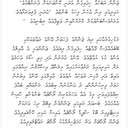
ޖަންނާ ދަބަހެއް ހިފައިގެން އެދަނީ ކޮންތަނަކަށް ފުރަންބާއެވެ"
ކައިރީގައި އިން އެހެން މީހަކު ބުންޏެވެ. "އެދަނީ ފެލިވަރަށޯއެވެ.
އެރަށުމަސްބަންދުކުރާ ކާރުޚާނާއިން ވަޒީފާއެއް ލިބުނީއެވެ. "
މަޑުހިގުމެއްގައި ދިޔަ ޖަންނާގެ ފަހަތުން އޭނާގެ ދައްތައަކާއި
ބޭބެއެއްވެސް ފޮއްޓެއް ހިފައިގެން ދިޔައެވެ. ޖަންނާއަކީ އެ ޢާއިލާގެ
އެންމެ ކުޑަ ކުއްޖާއެވެ. އޭނާގެ ޢުމުރުން އަދި މިވީ ސޯޅަ އަހަރެވެ.
ރަށް ކައިރީގައިވާ ރަށެއްކަމުގައިވާ މިލަންދޫ އިސްކޫލުން ނިންމާފައި
އައިތާ އަދި މާގިނަ ދުވަހެއް ނުވެއެވެ. ޢާއިލާގައި އޭނާގެ އިތުރުން
ހަތަރު ފިރިހެނުންނާއި ދެ އަންހެނުން ތިބެއެވެ. މަންމަޔާއި ބައްޕަ
ނިޔާވެފައިވަނީ މީގެ އެއް އަހަރުކުރިން ލޯންޗެއް ބަންޑުންވި ހާދިސާ
އެއްގައެވެ. ބަނދަރު މަތީގައި ޖަންނާމެން ތިބޭތާ ދިހަ ވަރަކަށް
މިނިޓްވީއިރު ބޮޑު ސްޕީޑް ލޯންޗެއް އައިސް ކައިރި ކޮށްލައިފިއެވެ.
ޖަންނާ ލޯންޗަށް އަރާ ހަމަޖެހިލުމާއެކު ލޯންޗު ނައްޓާލައިފިއެވެ.