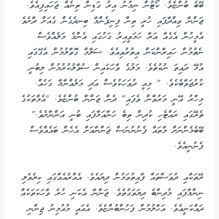
ބޭބެ ބުންޏެވެ. ކޯޓުން ނިމުނު އިރު ގަޑިން ތިނެއް ޖަހައިފިއެވެ.
ޖަންނާ ވިއްދާފައި ހުރީ ތިން ފިނިފެންމާ ބިނދެގެން ގެއަށް ދާށެވެ.
އެމީހުން އެގެއާ އަރާ ހަމަވީއިރު ގަހުގައި އެންމެ މަލެއްވެސް
ނެތުމުން ހައިރާންކަން އިތުރުވިއެވެ. ސަލާމް ގޮވާލުމުން އެގޭގައި
އުޅޭ ދައިތަ ނުކުތެވެ. މަލުގެ ވާހަކައިން ސުވާލުކުރުމުން ލިބުނީ
ކުރުޖަވާބެކެވެ. " މިއީ ދުވަހަކުވެސް އަދި މަލެއްނާޅާ ގަހެއް.
މިހާރު އޭނީ މަރުވާން ވެފައި" ދެން ޖަންނާ ބުންޏެވެ. "އެމާތަކުގެ
ތެރޭގައި ރައްޓެހި ކުދިން ތިބެ ހަނާއަޅާފައި ބުނީ އަންނާށެވެ."
ބޭބެމެންނަށް މާތައް ފެނުނުނަސް ޖަންނާއަށް އެހެން ބައެއްވެސް
ފެނުނީއެވެ.
ރޭތަކާއި ދުވަސްތައް ފާއިތުވަމުން ދިޔައެވެ. އެއްރެއެއްގައި ކިޔެވެލި
ނިންމާފައި މުދިންބެ ދިޔަވަގުތެވެ. ޖަންނާ އެކަނި ހުރެ ވާހަކަތަކެއް
ދައްކަނީއެވެ. އަހާލުމުން ފަހުންބުންޏެވެ. އެއައީ މުއުމިނު ޖިންނި