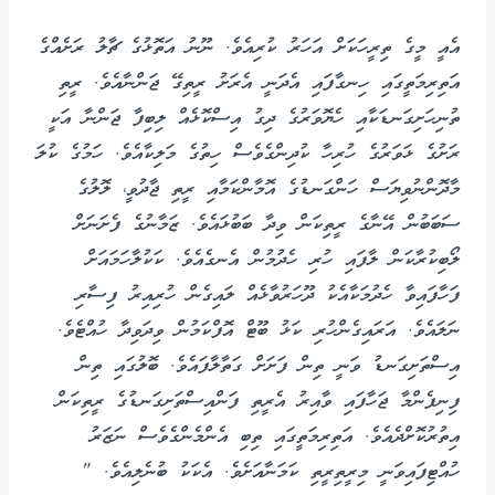
އެއީ މީގެ ތިރީހަކަށް އަހަރު ކުރިއެވެ. ނޫނު އަތޮޅުގެ ޗާލު ރަށެއްގެ
އަތިރިމަތީގައި ހިނގާފައި އެދަނީ އެރަށު ރީތިގޭ ޖަންނާއެވެ. ރީތި
ތުނިހަށިގަނޑަކާއި ހެޔޮވަރުގެ ދިގު އިސްކޮޅެއް ލިބިފާ ޖަންނާ އަކީ
ރަށުގެ ޅަވަރުގެ ހުރިހާ ކުދިންގެވެސް ހިތުގެ މަލިކާއެވެ. ހަމުގެ ކުލަ
މާދޮންނުވިޔަސް ހަންގަނޑުގެ އޮމާންކަމާއި ރީތި ޖާދުވީ، ލޮލުގެ
ސަބަބުން އޭނާގެ ރީތިކަން ވިދާ ބަބުޅައެވެ. ޒަމާނުގެ ފެށަނަށް
ލޯބިކުރާކަން ލާފައި ހުރި ހެދުމުން އެނގެއެވެ. ކަކުލާހަމައަށް
ފަހާފައިވާ ހެދުމަކާއެކު ދޫހަރުވާޅެއް ލައިގެން ހުރިއިރު ފިސާރި
ނަލައެވެ. އަރައިގެންހުރި ކަޅު ބޫޓް އޮފްކަމުން ވިދަވިދާ ހުއްޓެވެ.
އިސްތަށިގަނޑު ވަނީ ތިން ފަށަށް ގަތާލާފައެވެ. ބޮލުގައި ތިން
ފިނިފެންމާ ޖަހާފައި ވާއިރު އެރީތި ފަންއިސްތަށިގަނޑުގެ ރީތިކަން
އިތުރުކޮށްދެއެވެ. އަތިރިމަތީގައި ތިބި އެންމެންގެވެސް ނަޒަރު
ހުއްޓިފައިވަނީ މިރީތިރީތި ކަމަނާއަށެވެ. އެކަކު ބުނެލިއެވެ. "