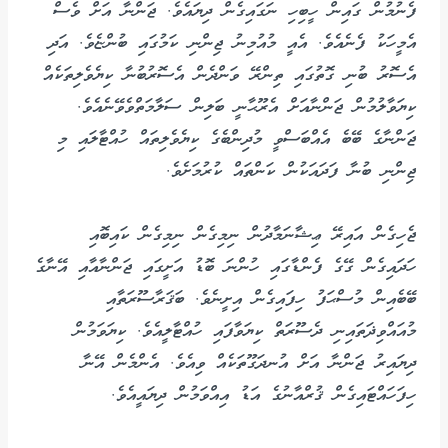
ފެނުމުން ގައިން ހީބިހި ނަގައިގެން ދިޔައެވެ. ޖަންނާ އަށް ވެސް
އެމީހަކު ފެނެއެވެ. އެއީ މުއުމިނު ޖިންނި ކަމުގައި ބުންޏެވެ. އަދި
އެސޮރު ބުނި ގޮތުގައި ތިންރޭ ވަންދެން އެސޮރުބުނާ ކިޔެވެލިތަކެއް
ކިޔަވާލުމުން ޖަންނާއަށް އެރޫޙާނީ ބަލިން ސަލާމަތްވެވޭނެއެވެ.
ޖަންނާގެ ބޭބެ އެއްބަސްވީ މުދިންބެގެ ކިޔެވެލިތައް ހުއްޓާލައި މި
ޖިންނި ބުނާ ފަދައަކުން ކަންތައް ކުރުމަށެވެ.
ޖެހިގެން އައިރޭ ޢިޝާނަމާދުން ނިމިގެން ނިމިގެން ކައިބޮއި
ހަދައިގެން ގޭގެ ފެންޑާގައި ހުންނަ ބޮޑު އަށީގައި ޖަންނާއާއި އޭނާގެ
ބޭބެއިން މުސްޙަފު ހިފައިގެން އިށީނެވެ. ބަޤަރާސޫރަތާއި
މުއައްވިޛަތައިނި ދެސޫރަތް ކިޔަވާފައި ހުއްޓާލީއެވެ. ކިޔަވަމުން
ދިޔައިރު ޖަންނާ އަށް އުނދަގޫތަކެއް ވިއެވެ. އެންމެން އޭނާ
ހިފަހައްޓައިގެން ޤުރްއާނުގެ އަޑު އިއްވަމުން ދިޔައީއެވެ.