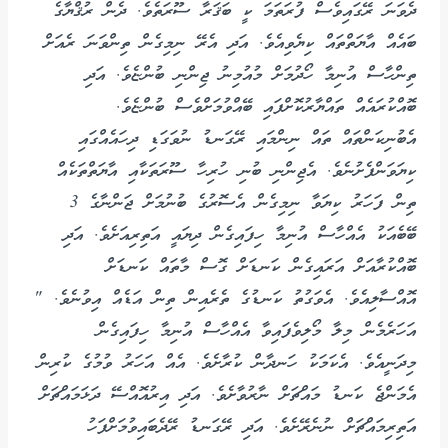
ދެވަނަ ރޭގައިވެސް ފުރަތަމަ ކީ ބަޤަރާ ސޫރަތެވެ. ދެން ރުޤްޔާގެ
ބައެއް އާޔަތްތައް ކިޔެވިއެވެ. އަދި އެރޭ ނިމިގެން ތިންވަނަ ރެއަށް
ތިންހާސް އުނިމާ ހޯދުމަށް މުއުމިނު ޖިންނި ބުންޏެވެ. އަދި
ބޮއްކުރައެއް ތައްޔާރުކޮށްފައި ބޭއްވުމަށްވެސް ބުންޏެވެ.
އެބުނިކަންތައް ތައް ނިންމައި ރޭގަނޑު ނުވަގަޑި ދިހައެއްގައި
ކިޔަވަންފެށުނެވެ. އެޖިންނި ބުނި ހުރިހާ ސޫރަތަކާއި އާޔަތްތަކެއް
ތިން ފަހަރު ކިޔަވާ ނިމިގެން އެސޮރުގެ ބުނުމަށް ޖަންނާގެ 3
ބޭބެއަކު އެއްހާސް އުނިމާ ހިފައިގެން ދިޔައީ އަތިރިއަށެވެ. އަދި
ބޮއްކުރާއަށް އަރައިގެން ކަނޑަށް ގޮސް މާތައް ކަނޑަށް
އޮއްސާލިއެވެ. އެވަގުތު ކަނޑުގެ ތެރެއިން ތިން އަޑެއް އިވުނެވެ. "
އަހަރެމެން މިލާ މޯލިވެފައިވާ އެއްހާސް އުނިމާ ހިފައިގެން
މިދަނީއެވެ. އެކަމަކު ހަނދާން ކުރާށެވެ. އެއް އަހަރު ވުމުގެ ކުރިން
އެމަންޖެ ކަނޑު މައްޗަށް ނާރުވާށެވެ. އަދި އިރުއޮއްސޭ ދަޅަމައްޗަށް
އަތިރިމައްޗަށް ނުނެރޭށެވެ. އަދި ރޭގަނޑު ރޭދެބައިވުމަށްފަހު