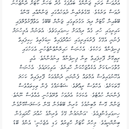
އެދުވަސް ވަރަކީ ޖަންނާގެ ބައްޕަގެ މުދާ ބަހަން ކޯޓަށް ދާންޖެހުނު
ދުވަސް ވަރެކެވެ. އޭގެތެރެއިން ދުވަހެއްގައި ޖަންނާއާއި އޭނާގެ
ބޭބެއިން ކޯޓަށް ދިޔަ މަގުމަތީގައި ޖަންނާ ބޭބޭގެ އަތްފޮޅުވާލާފައި
ކައިރީގައި ހުރި ގެއާ ދިމާއަށް ހިނގައިގަތެވެ. އެތަނުން އެމީހުނަށް
ފެނުނީ އެގޭގެ ފާރުކައިރީގައި ހައްދާފައިވާ ނިކަމެތިވެ ހިކިފައިވާ
ފިނިފެންމާ ގަހެކެވެ. އެހެނަސް ހައިރާންވާންޖެހުނީ އެގަހުގައި
ރީތިކޮށް ފޮޅިފައިވާ ތިން ފިނިފެންމާ އިނުމުންނެވެ. އެއީ
ގާތްގަނޑަކަށް އެކެއްޖަހާކަން ހާއިރެވެ. އަވިގަދައެވެ. އެހެނަސް
އެހޫނުގައިވެސް އެމާތައް ފެންނަނީ ދެންމެއަކު ފޮޅިފައިވާ ކަހަލަ
ގޮތަކަށެވެ. އެހާވެސް ރީއްޗެވެ. ޝަބްނަމްގެ ފެން ތިކިތައްވެސް
ފެންނަން ހުއްޓެވެ. އެކަމަކު އެދުވަހު ވާރޭވެހުނީ އެއްވެސް ނޫނެވެ.
ޖަންނާ ގޮސް މާބިނުމުގެ ކުރިން ބޭބެމެން އޭނާ މަސަލަސްކޮށްގެން
ހިނގައިގެންފިއެވެ. "އަންނަމުން ގޭގެ ވެރިންގެ ހުއްދަ ހޯދައިގެން
ބިންނާނީއެވެ. މިހާރު ކޯޓަށް ހާޒިރުވާ ގަޑި އެޖެހެނީ" އެންމެ ބޮޑު