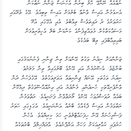
ނުވާއެއް ނޭންގޭ ޙާލު ބިރުން އެހެނަސް ޖަންނާ ނެތްކަން
އެނގުމުން އައިސް ވާނުވާ ބެލުމަށް އައިސް ތިބީއެވެ. އޭގެ ތެރޭގައި
ހަރުވަރުގެ ދެ ދައިތަވެސް ތިއްބެވެ. އެއީ އެގޭގައި އުޅޭ
މަސައްކަތްކުރާ މުވައްޒިފުންގެ ކަންކަން ބަލާ އެހީތެރިވުމަށް
ބައިތިއްބާފައި ތިބޭ ބައެކެވެ.
ޖަންނާއަށް ނިދުނު ވަގުތު އޭނާއަށް ތިން ޖިންނި ފެނުނުކަމުގައި
ބުންޏެވެ. އެސޮރުމެން އައީ އޭނާގެ ބޮލުގައިވާ ތިން މަލަށެވެ.
ނިދުނު ވަގުތަކީ އޭނަޔާ ޖިންނިތައް އަވަލީވަގުތެވެ. އޭގެފަހުން ދެން
ވާންފެށިގޮތަކީ ހެނދުނާއި މެންދުރު އަދި އިރުއޮއްސޭވަގުތާ ދިމާކޮށް
ބައެއް ދުވަސްދުވަހު އޭނާގެ ލޯރަތްވާން ފަށަނީއެވެ. ރަތްވަމުން
ރަތްވަމުން އައިސް ފާޑެއްގެ ބާރެއް އަންނަނީއެވެ. އެގަޑީގައި ހަތަރު
ފަސްމީހުނަށް އޭނާ ހިފަހައްޓާލެވެނީ ހަމަ ކިރިޔާއެވެ. އެހެން
ހުރެފައި ކުއްލިއަކަށް ގަހަށް އަރާފާނެއެވެ. އާދަޔާޚިލާފު ބާރުތަކެއް