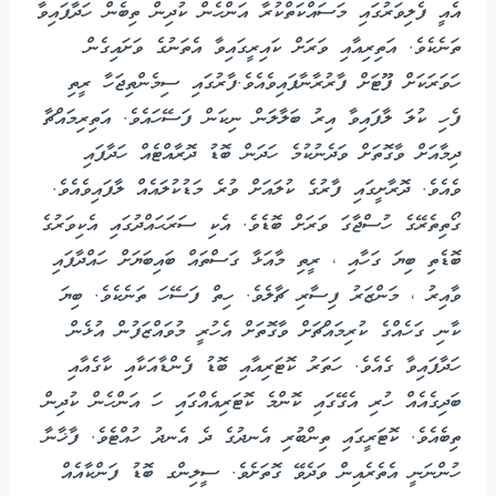
އެއީ ފެލިވަރުގައި މަސައްކަތްކުރާ އަންހެން ކުދިން ތިބެން ހަދާފައިވާ
ތަނެކެވެ. އަތިރިއާއި ވަރަށް ކައިރީގައިވާ އެތަނުގެ ވަށައިގެން
ހަވަރަކަށް ފޫޓަށް ފާރުރާނާފައިވެއެވެ.ފާރުގައި ސިމެންތިޖަހާ ރީތި
ފެހި ކުލަ ލާފައިވާ އިރު ބަލާލަން ނިކަން ފަސޭހައެވެ. އަތިރިމައްޗާ
ދިމާއަށް ވާގޮތަށް ވަދެނުކުމެ ހަދަން ބޮޑު ދޮރާއްޓެއް ހަދާފައި
ވެއެވެ. ދޮރާށީގައި ފާރުގެ ކުލައަށް ވުރެ މަޑުކުލައެއް ލާފައިވެއެވެ.
ގޯތިތެރޭގެ ހުސްޖާގަ ވަރަށް ބޮޑެވެ. އެކި ސަރަޙައްދުގައި އެކިވަރުގެ
ބޮޑެތި ބިޔަ ގަހާއި ، ރީތި މާއަޅާ ގަސްތައް ބައިބަޔަށް ހައްދާފައި
ވާއިރު ، މަންޒަރު ފިސާރި ޗާލެވެ. ހިތް ފަސޭހަ ތަނެކެވެ. ބިޔަ
ކާނި ގަހެއްގެ ކުރިމައްޗަށް ވާގޮތަށް އެހުރީ މުވައްޒަފުން އުޅެން
ހަދާފައިވާ ގެއެވެ. ހަތަރު ކޮޓަރިއާއި ބޮޑު ފެންޑާއަކާއި ކާގެއާއި
ބަދިގެއެއް ހުރި އެގޭގައި ކޮންމެ ކޮޓަރިއެއްގައި ހަ އަންހެން ކުދިން
ތިބެއެވެ. ކޮޓަރީގައި ތިންބުރި އެނދުގެ ދެ އެނދު ހުއްޓެވެ. ފާޚާނާ
ހުންނަނީ އެތެރެއިން ވަދެވޭ ގޮތަށެވެ. ސީލިންގ ބޮޑު ފަންކާއެއް