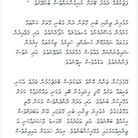
ފަޖުރުލުމާ ދެމެދު ބޭރަށް ނުނިކުންނަންވެސް ބުނެދޭށެވެ. "
މުއުމިނު ޖިންނި ބުނި ގޮތުން ދެން އެބުނި ގޮތަށް ކަންތައް
ކުރުމުން އެސޮރުމެންގެ އުނދަގުލެއް ނުފޯރާނެއެވެ. އަދި ޤަވާއިދުން
ވަގުތައް ނަމާދުކޮށް ހެނދުނާއި ހަވީރުގެ ޒިކުރުތައް ކިޔުމުން
ޝައިޠާނުންނަށް އެއްވެސް ގެއްލުމެއް ނުދެވޭނެއެވެ. އަދި ނުވެސް
ފެންނާނެއެވެ. އަޑެއްވެސް ނީވޭނެއެވެ.
އޭގެފަހުން ޖަންނާ ކޮންމެ ރެއަކުވެސް ބާރަޖެހުމުން ތެދުވެ އެކަނި
ތަށިތައް ތަޅުވާ ކޮފީ ގިރައިގެން ބޮއި އެކަނި ވައްކާދައްކާ ކަމަށް
އެގޭމީހުން ބުނެއެވެ. އަދި އަދަށް ދާންދެންވެސް އެކަން އޮތީ
އެގޮތުގައެވެ. މުއުމިނު ޖިންނި ބުނި ގޮތުގައި އޭނާ އަބަދަށްވެސް
މިކުއްޖާ ބަލާނެއެވެ. އެއީ ވަޢުދެކެވެ. ރޭގަނޑު ވާހަކަދައްކަނީ އެ
ޖިންނިއާކަމުގައި އެގޭމީހުންބުނެއެވެ. މިއަދާ ހަމައަށް އައިއިރުވެސް