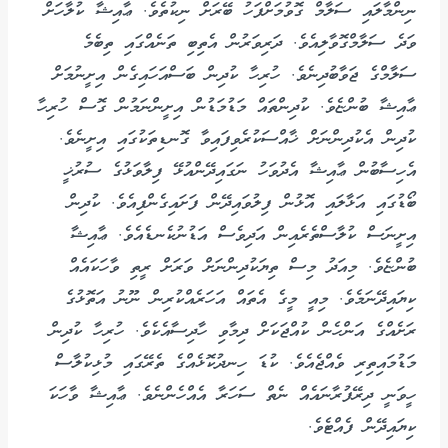
ނިންމާލައި ސަލާމް ގޮވުމަށްފަހު ބޭރަށް ނިކުތެވެ. ޢާއިޝާ ކުލާހަށް
ވަދެ ސަލާމްގޮވާލިއެވެ. ދަރިވަރުން އެތިބި ތަނެއްގައި ތިބެމެ
ސަލާމްގެ ޖަވާބުދިނެވެ. ހުރިހާ ކުދިން ބަސްއަހައިގެން އިށީނުމަށް
ޢާއިޝާ ބުންޏެވެ. ކުދިންތައް މަޑުމަޑުން އިށީންނަމުން ގޮސް ހުރިހާ
ކުދިން އެކުދިންނަށް ޚާއްސަކުރެވިފައިވާ ގޮނޑިތަކުގައި އިށީނެވެ.
އެހިސާބުން ޢާއިޝާ އެދުވަހު ނަގައިދޭންއުޅޭ ފިލާވަޅުގެ ސުރުޚީ
ބޯޑުގައި އަޅާލައި އޮޅުން ފިލުވައިދޭން ފަށައިގެންފިއެވެ. ކުދިން
އިށީނަސް ކުލާސްތެރެއިން އަދިވެސް އަޑުނުކެނޑެއެވެ. ޢާއިޝާ
ބުންޏެވެ. މިއަދު މިސް ތިޔަކުދިންނަށް ވަރަށް ރީތި ވާހަކައެއް
ކިޔައިދޭނަމެވެ. މިއީ މީގެ އެތައް އަހަރެއްކުރިން ނޫނު އަތޮޅުގެ
ރަށެއްގެ އަންހެން ކުއްޖަކަށް ދިމާވި ހާދިސާއެކެވެ. ހުރިހާ ކުދިން
މަޑުމައިތިރި ވެއްޖެއެވެ. ކުޑަ ހިނދުކޮޅެއްގެ ތެރޭގައި މުޅިކުލާސް
ހީވަނީ ދިރޭފުރާނައެއް ނެތް ސަހަރާ އެއްހެންނެވެ. ޢާއިޝާ ވާހަކަ
ކިޔައިދޭން ފެއްޓެވެ.