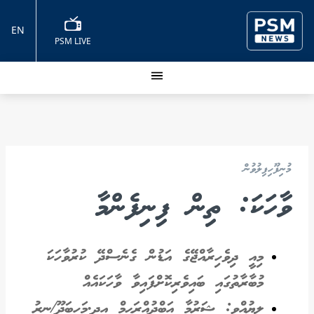
EN
PSM LIVE
މުނިފޫހިފިލުވުން
ވާހަކަ: ތިން ފިނިފެންމާ
މިއީ ދިވެހިރާއްޖޭގެ އަޑުން ގެނެސްދޭ ކުރުވާހަކަ
މުބާރާތުގައި ބައިވެރިކޮށްފައިވާ ވާހަކައެއް
ލިޔުއްވީ: ޝަރުމާ އަބްދުއްރަޙީމް އދ.މަހިބަދޫ/ނިރު