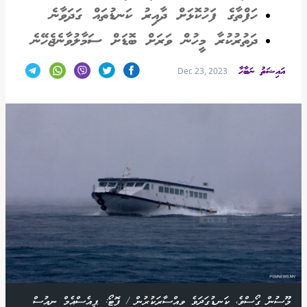
ހަފްތާގެ ފަހުކޮޅަށް ދާއިރު ކަނޑުތައް ގަދަވާނެ
ދަތުރުކުރާ މީހުން ވަރަށް ބޮޑަށް ސަމާލުވާނެޖެހޭނެ
އައިޝަތު ނަބާހާ
Dec 23, 2023
މޫސުން ގޯސްވެ، ކަނޑުގަދަވެ ވިއްސާރަކުރުން / ފޮޓޯ: ޕީއެސްއެމް ނިއުސް