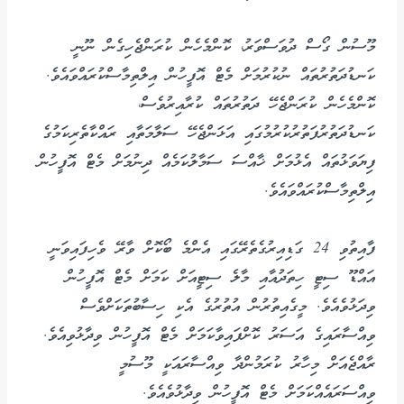
މޫސުން ގޯސް ދުވަސްވަރު، ކޮންމެހެން ކުރަންޖެހިގެން ނޫނީ
ކަނޑުދަތުރުތައް ނުކުރުމަށް މެޓް އޮފީހުން އިލްތިމާސްކުރައްވައެވެ.
ކޮންމެހެން ކުރަންޖެހޭ ދަތުރުތައް ކުރާއިރުވެސް،
ކަނޑުދަތުރުފަތުރުކުރުމުގައި އަޅަންޖެހޭ ސަލާމަތާއި ރައްކާތެރިކަމުގެ
ފިޔަވަޅުތައް އެޅުމަށް ޚާއްސަ ސަމާލުކަމެއް ދިނުމަށް މެޓް އޮފީހުން
އިލްތިމާސްކުރައްވައެވެ.
ފާއިތުވި 24 ގަޑިއިރުގެތެރޭގައި އެންމެ ބޯކޮށް ވާރޭ ވެހިފައިވަނީ
އައްޑޫ ސިޓީ ހިތަދުއާއި މާލެ ސިޓީއަށް ކަމަށް މެޓް އޮފީހުން
ވިދަޅުވެއެވެ. މީގެއިތުރުން އުތުރުގެ އެކި ހިސާބުތަކަށްވެސް
ވިއްސާރައިގެ އަސަރު ކޮށްފައިވާކަމަށް މެޓް އޮފީހުން ވިދާޅުވިއެވެ.
ރާއްޖެއަށް މިހާރު ކުރަމުންދާ ވިއްސާރައަކީ މޫސުމީ
ވިއްސަރައެއްކަމަށް މެޓް އޮފީހުން ވިދާޅުވެއެވެ.