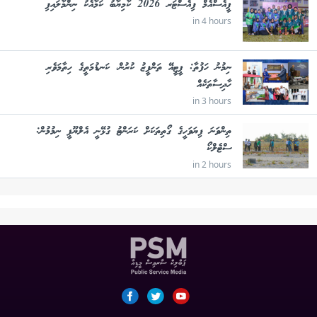
ޕީއެސްއެމް ފިއެސްޓަރ 2026 ކާމިޔާބު ކަމާއެކު ނިންމާލައިފި
in 4 hours
ނިމުނު ހަފުތާ: ޕީޓީއޭ ތަންފީޒު ކުރުން، ކަނޑުމަތީގެ ހިތާމަވެރި
ހާދިސާތަކެއް
in 3 hours
ތިންވަނަ ފިޔަވަހީގެ ގޯތިތަކަށް ކަރަންޓު ގުޅޭނީ އެލްޔޫޕީ ނިމުމުން:
ސްޓެލްކޯ
in 2 hours