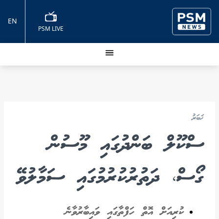
EN
PSM LIVE
ޚަބަރު
ސްކޫލް ބަންދުގައި މޫސުން
ގޯސް، ދަތުރުކުރުމުގައި ސަމާލުވޭ
ކުރިއަށް އޮތް ހަފްތާގައި ވައިބާރުވާނެ