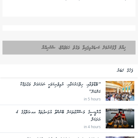
ޚިޔާލު ފާޅުކުރުމަށް ކަނޑައެޅިފައިވާ ވަގުތު ހަމަވެއްޖެ، ޝުކުރިއްޔާ
ފަހުގެ ޚަބަރު
"ބޮޑާވުމާއި، ހިތްހަރުކަމާއި، ރުޅިވެރިކަމަކީ ނަރަކައަށް މަގުދައްކާ
ކަންކަން"
in 5 hours
އާރްޑީސީގެ މަޝްރޫޢުތަކަށް ބޭނުންވާ އުޅަނދުތައް އއ.އަތޮޅުގެ 4
ރަށަކަށް
in 4 hours