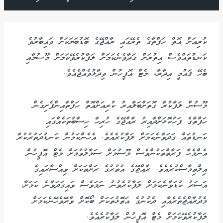
ކުރިއަށް އޮތް ހަފްތާގެ ތެރޭގައި ރާއްޖޭގެ ބޮޑުބަޔަކަށް ވައިބާރުވެ
ކަނޑުތައްވެސް އިތުރަށް ގަދާވެނެކަމަށް ލަފާކުރެވޭކަމަށް މޫސުމާއި
ބެހޭ ޤައުމީ އިދާރާ،، މެޓް އޮފީހުން ވިދާޅުވެއްޖެއެވެ.
މޫސުން ލަފާކުރާ ގޮތަށްބަލާއިރު ކުރިއަށްއޮތް ހަފްތާއިންފެށިގެން
ހަފްތާގެ ފަހުކޮޅަށްދާއިރު ރާއްޖޭގެ ހުރިހާ ހިސާބުތަކެއްގައި
ކަނޑުތައް ގަދަވާނެކަމަށް ލަފާކުރެއެވެ. އެހެންކަމުން ކަނޑުދަތުރުކުރާ
އެންމެހާ ފަރާތްތަކުންވެސް މޫސުމަށް ސަމާލުވުމަށް މެޓް އޮފީހުން
އިލްތިމާސްކުރެއެވެ. ރާއްޖޭގެ އުތުރުގެ ރަށްތަކަށް ވިއްސާރައިގެ
އަސަރު ކުޑަވާނެކަމަށް ލަފާކުރެވުނު ނަމަވެސް ވައިގަދަވާނެ ކަމަށާ،
މެދުރާއްޖެތެރެއާއި ދެކުނުގެ އަތޮޅުތަކަށް ބޯކޮށް ވާރޭވެހޭނެކަމަށް
ލަފާކުރެވޭކަމަށް މެޓް އޮފީހުން ލަފާކުރެއެވެ.