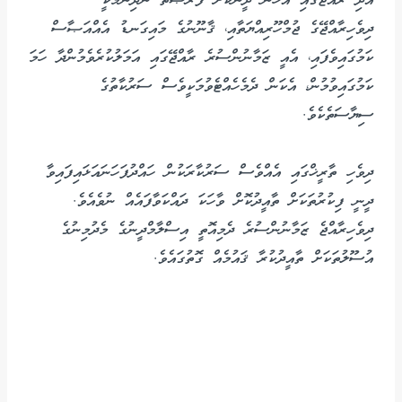
އަދި ރާއްޖޭގައި އެހެން ދީނަކަށް ފުރުޞަތު ނުދިނުމަކީ
ދިވެހިރާއްޖޭގެ ޖުމްހޫރިއްޔަތާއި، ޤާނޫނުގެ މައިގަނޑު އެއްއަޞާސް
ކަމުގައިވެފައި، އެއީ ޒަމާނުންސުރެ ރާއްޖޭގައި އަމަލުކުރެވެމުންދާ ހަމަ
ކަމުގައިވުމުން، އެކަން ދެމެހެއްޓެވުމަކީވެސް ސަރުކާތުގެ
ސިޔާސަތެކެވެ.
ދިވެހި ތާރީޚްގައި އެއްވެސް ސަރުކާރަކުން ހައްދުފަހަނައަޅައިފައިވާ
ދީނީ ފިކުރުތަކަށް ތާއީދުކޮށް ވާހަކަ ދައްކަވާފައެއް ނުވެއެވެ.
ދިވެހިރާއްޖެ ޒަމާނުންސުރެ ދެމިއޮތީ އިސްލާމްދީނުގެ މެދުމިނުގެ
އުސޫލުތަކަށް ތާއީދުކުރާ ޤައުމެއް ގޮތުގައެވެ.