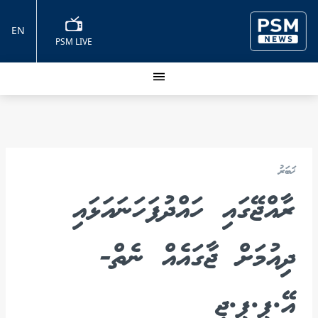
EN
PSM LIVE
ޚަބަރު
ރާއްޖޭގައި ހައްދުފަހަނައަޅައި
ދިއުމަށް ޖާގައެއް ނެތް-
އޭ.ޕީ.ޕީ.ޖީ