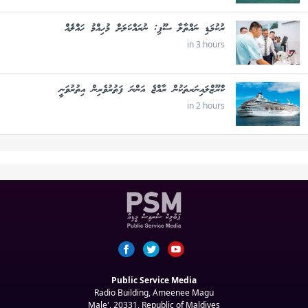
ރުކުމަޑި ނައްތާލާ ސޫފި: ނުރައްކަލަށް މުހިއްމު ހައްލެއް
in 3 hours
ކްރޫޒްލައިނަރތަކުން ރާއްޖެ އަންނަ ފަތުރުވެރިން އިތުރުވަނީ
in 2 hours
Public Service Media
Radio Building, Ameenee Magu
Male', 20331, Republic of Maldives