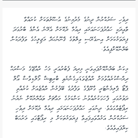
ދިވެހި ސަރުކާރުން ދީނުގެ މެދުމިނުގެ އުޞޫލުތަކަށް ކުރައްވާ
ތާއީދަކީ ހައްދުފަހަނައަޅައި ދިއުމާ ދެކޮޅަށް އެޅޭނެ އެންމެ ބާރުގަދަ
ފިޔަވަޅުކަމަށް އިނގެރޭސި ވިލާތުގެ ޤާނޫނުހަދާ މަޖިލީހުގެ ވަފްދަކުން
ބަޔާންކޮށްފިއެވެ.
މިކަން ބަޔާންކޮށްފައިވަނީ މިދިޔަ ފެބުރުއަރީ މަހު ރާއްޖޭގެ މަސްރަޙް
ދިރާސާކުރެއްވުމަށް ރާއްޖެވަޑައިގެންނެވި ބްރިޓިޝް މޯލްޑިވްސް އޯލް
ޕާޓޯ ޕާލިމެންޓަރީ ގްރޫޕްގެ ވަފްދުގެ ބޭފުޅުން ރާއްޖެއަށް ކުރެއްވި
ދަތުރުގައި ފާހަގަކުރެއްވުނު ކަންކަމުގެ މައްޗަށް ތައްޔާރުކޮށް ނެރުނު
ރިޕޯޓެއްގައެވެ. ދީނުގައި ހައްދުފަހަނައަޅައި ދިއުމާ ދެކޮޅަށް ދިވެހި
ސަރުކާރުން އަޅުއްވައިފައިވާ ފިޔަވަޅުތަކަށް މި ރިޕޯޓްގައި މަރުޙަބާ
ކިޔާފައިވެއެވެ.