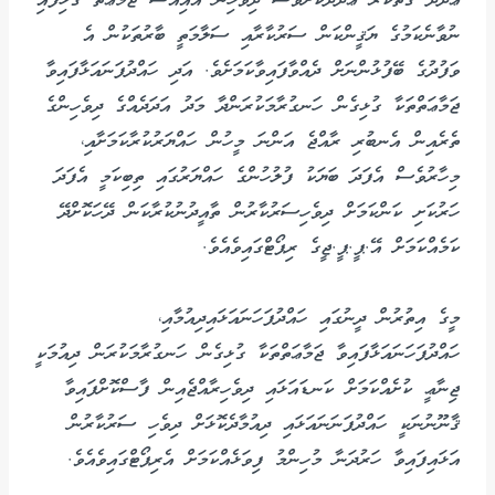
ޢަދަދާ ގާތްކުރާ ޢަދަދަކަށްވެސް ދިވެހިން އައިއެސް ޖަމާޢަތާ ގުޅިފައި
ނުވާނެކަމުގެ ޔަޤީންކަން ސަރުކާރާއި ސަލާމަތީ ބާރުތަކުން އެ
ވަފުދުގެ ބޭފުޅުންނަށް ދެއްވާފައިވާކަމަށެވެ. އަދި ހައްދުފަނައަޅާފައިވާ
ޖަމާޢަތްތަކާ ގުޅިގެން ހަނގުރާމަކުރަންދާ މަދު އަދަދެއްގެ ދިވެހިންގެ
ތެރެއިން އެނބުރި ރާއްޖެ އަންނަ މީހުން ހައްޔަރުކުރާކަމަށާއި،
މިހާރުވެސް އެފަދަ ބަޔަކު ފުލުހުންގެ ހައްޔަރުގައި ތިބިކަމީ އެފަދަ
ހަރުކަށި ކަންކަމަށް ދިވެހިސަރުކާރުން ތާއީދުނުކުރާކަން ދޭހަކޮށްދޭ
ކަމެއްކަމަށް އޭ.ޕީ.ޕީ.ޖީގެ ރިޕޯޓްގައިވެއެވެ.
މީގެ އިތުރުން ދީނުގައި ހައްދުފަހަނައަޅައިދިއުމާއި،
ހައްދުފަހަނައަޅާފައިވާ ޖަމާޢަތްތަކާ ގުޅިގެން ހަނގުރާމަކުރަން ދިއުމަކީ
ޖިނާޢީ ކުށެއްކަމަށް ކަނޑައަޅައި ދިވެހިރާއްޖެއިން ފާސްކޮށްފައިވާ
ޤާނޫނުނަކީ ހައްދުފަނަނައަޅައި ދިއުމާދެކޮޅަށް ދިވެހި ސަރުކާރުން
އަޅައިފައިވާ ހަރުދަނާ މުހިންމު ފިވަޅެއްކަމަށް އެރިޕޯޓްގައިވެއެވެ.