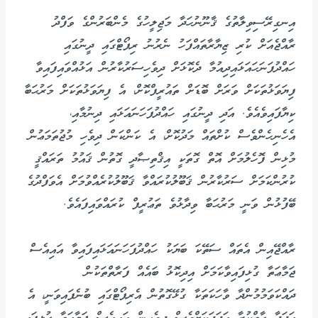
އިނގިރޭސިވިލާތުގެ ޤާނޫނުހަދާ މަޖިލީހުގެ މެންބަރުންގެ ވަފްދު
ރާއްޖެއަށް ކުރި ޒިޔާރާތައްފަހު ނެރުނު ރިޕޯޓްގައި ދީނުގައި
ހައްދުފަނަހައަޅައިދިއުމާ ދެކޮޅަށް ދިވެހިސަރުކާރުން އަޅުއްވައިފައިވާ
ފިޔަވަޅުތަކަށް ވަރަށް ބޮޑަށް ތައުރީފްކޮށް، އެ ފިޔަވަޅުތަކަށް މަރުޙަބާ
ކިޔާފައިވެއެވެ. އަދި ދީނުގައި ހައްދުފަހަނައަޅައި ދިނުމާއި،
އެހެނިހެންވެސް ކުށްތައް މަދުކޮށް، އެ ކަންކަން ދިވެހި މުޖުތަމަޢުން
މުޅިން ފޮހެލުމަށް އޮތް ގޮތަކީ އިޤްތިޞާދީ ގޮތުން ޤައުމު ތަރައްޤީ
ކުރުންކަމަށް ސަރުކާރުން ޤަބޫލުކުރައްވާ ޤަބޫލުކުރެއްވުމަށް އެވަފްދުގެ
ބޭފުޅުން ވަނީ މަރުޙަބާ ވިދާޅުވެ ތަޢުރީފް ކުރައްވައިފައެވެ.
ރާއްޖޭއިން އެތައް ސަތޭކަ ބަޔަކު ހައްދުފަހަނައަޅައިފައިވާ އައިއެސް
ޖަމާޢަތާ ގުޅިފައިވާކަމަށް އިދިކޮޅު ބައެއް ފަރާތްތަކުން
ދައްކަވަމުމުންދާ ވާހަކަތަކާ ގުޅޭގޮތުން އެރިޕޯޓްގައި ބުނެފައިވަނީ، އެ