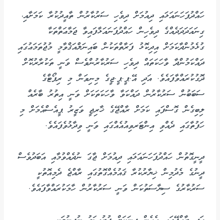
ހައްދުފަހަނައަޅައި ދިއުމަށް ދިވެހި ސަރުކާރުން ތާއީދުކުރާ ކަމަށާއި،
ގިނައަދަދަދެއްގެ ދިވެހިން ހައްދުފަނައަޅާފައިވާ ޖަމާޢަތްތަކާ
ގުޅެމުންދާކަމަށް އިދިކޮޅު ފަރާތްތަކުން ބައިނަލްއަޤްވާމީ މުޖުތަމަޢުގައި
ދައްކަމުންދާ ވާހަކަތައް ދިވެހި ސަރުކާރުންވެސް ވަނީ ތަކުރާރުކޮށް
ދޮގުކުރައްވާފައެވެ. އަދި އޭ.ޕީ.ޕީ.ޖީގެ މިނިވަން މި ރިޕޯޓްގެ
ސަބަބުން ސަރުކާރުން ދައްކަވާ ވާހަކަތަކަށް ވަނީ އިތުރު ބާރެއް
ލިބިގެން ގޮސްފައި ކަމަށް ރާއްޖޭގެ ޚާރިޖީ ވަޒީރު ޕީއެސްއެމަށް މި
ހަފުތާގައި ދެއްވި އިންޓަރވިއުއެއްގައި ވަނީ ވިދާޅުވެފައެވެ.
ދީނީގޮތުން ހައްދުފަހަނައަޅައި ދިއުމަށް ޖާގަ ނުދެއްވުމާއި އަބަދުވެސް
ދީނުގެ މެދުމިން ޚިޔާރުކުރާ ޤައުމެއްގޮތުގައި ރާއްޖެ ދެމިއޮތުކީ
ސަރުކާރުގެ ސިޔާސަތުކަން ވަނީ ސަރުކާރުން ހާމަކުރައްވާފައެވެ.