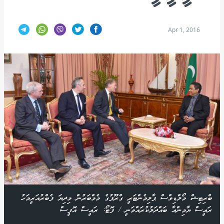
Apr 1, 2016
ބްރިޓިޝް މޯލްޑިވްސް ޕާލިމެންޓަރީ ގްރޫޕުގެ މެމްބަރުން މިދިޔަ ފެބްރުއަރީމަހު
ރައީސް ޔާމިންއާ ބައްދަލުކުރައްވަނީ / ފޮޓޯ: ރައީސް އޮފީސް