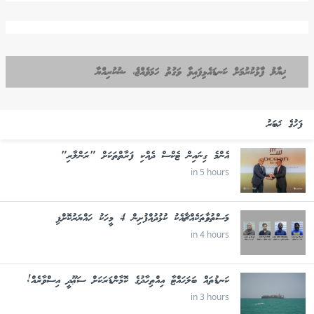
ޚިޔާލު ފާޅުކުރުމަށް ކަނޑައެޅިފައިވާ ވަގުތު ހަމަވެއްޖެ، ޝުކުރިއްޔާ
ފަހުގެ ޚަބަރު
އެންމެ ގިނައިން ޓެކްސް ދެއްކި ފަރާތްތަކަށް "ރަންލާރި"
in 5 hours
މަސްތުވާތަކެއްޗާއެކު ކުޅުދުއްފުށިން 4 މީހަކު ހައްޔަރުކޮށްފި
in 4 hours
ކަނޑުތައް ބަލަހައްޓާ އިއްތިހާދުގެ ކޮމާންޑަރަކަށް ސަޢޫދީ އިސްވާރެއް!
in 3 hours