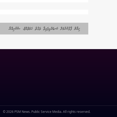
ޚިޔާލު ފާޅުކުރުމަށް ކަނޑައެޅިފައިވާ ވަގުތު ހަމަވެއްޖެ، ޝުކުރިއްޔާ
© 2026 PSM News. Public Service Media. All rights reserved.