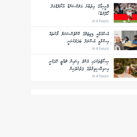
މޮރީނިއޯގެ އިތުބާރު އަލެކްސަންޑާ އާނޯލްޑްއަށް
ހޯދޭނެބާ!
in 4 hours
އެސްއެމްއީ ޑިޖިޓަލްގެ ކޮންވެންޝަނަލް ލޯނުތައް
އިސްލާމީ އުސޫލަށް ބަދަލުކުރަނީ
in 4 hours
ރިސޯޓްތަކުގައި އެންމެ ގިނައިން ޗުއްޓީ ހޭދަކުރީ
އިނގިރޭސިވިލާތުގެ ފަތުރުވެރިން
in 4 hours