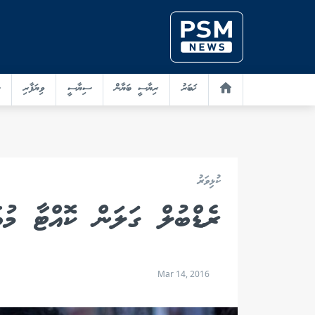
ޚަބަރު
ރިޔާސީ ބަޔާން
ސިޔާސީ
ވިޔަފާރި
ކުޅިވަރު
ރެޑްބުލް ގަލަން ކޮއްޓާ މުބާރާތ
Mar 14, 2016