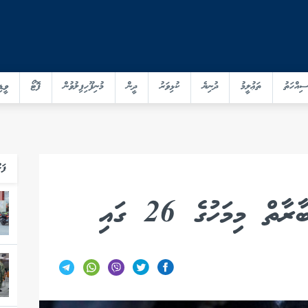
ސިއްހަތު
ތަޢުލީމު
ދުނިޔެ
ކުޅިވަރު
ދީން
މުނިފޫހިފިލުވުން
ފޮޓޯ
ވީޑި
ފަހ
ް މިމަހުގެ 26 ގައި