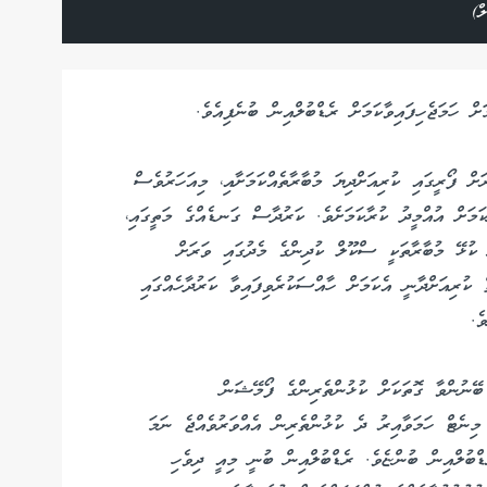
ް)
 ފޯރީގައި ކުރިއަށްދިޔަ މުބާރާތެއްކަމަށާއި، މިއަހަރުވެސް
ަމަށް އުއްމީދު ކުރާކަމަށެވެ. ކަރުދާސް ގަނޑެއްގެ މަތީގައި،
 ކުޅޭ މުބާރާތަކީ ސްކޫލް ކުދިންގެ މެދުގައި ވަރަށް
 ކުރިއަށްދާނީ އެކަމަށް ހާއްސަކުރެވިފައިވާ ކަރުދާހެއްގައި
ެވެ.
ބޭނުންވާ ގޮތަކަށް ކުޅުންތެރިންގެ ފޯމޭޝަން
ތުރާލެވޭނެކަމަށެވެ. އަދި މެޗަކަށް ކަނޑައަޅާފައިވާ 10 މިނެޓް ހަމަވާއިރު ދެ ކުޅުންތެރިން އެއްވަރުވެއްޖެ ނަމަ
ްބުލްއިން ބުންޏެވެ. ރެޑްބުލްއިން ބުނީ މިއީ ދިވެހި