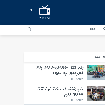
EN
PSM LIVE
އޯ
ކޮލަމް
ުގެ ޚަބަރު
ރިވެލި އެވޯޑް: ނުކުޅެދުންތެރިކަން ހުންނަ މީހުން
ބާރުވެރިކުރުމަށް ލިބޭ ހިތްވަރެއް
in 5 hours
ވަޠަނީ ޚިދުމަތް: 4ވަނަ ބެޗަށް ކުދިން ހޮވުމުގެ
މަރުހަލާތައް ފަށައިފި
in 5 hours