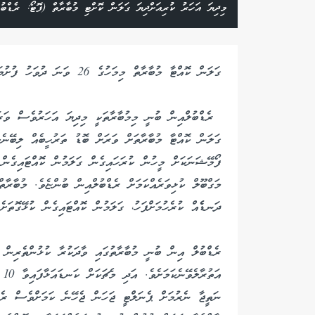
މިދިޔަ އަހަރު ކުރިއަށްދިޔަ ގަލަން ކޮށްޓި މުބާރާތް (ފޮޓޯ: ރެޑްބުލ
ގަލަން ކޮއްޓާ މުބާރާތް މިމަހުގެ 26 ވަނަ ދުވަހު ފުށުމަށް ހަމަޖެހިފައިވާކަމަށް ރެޑްބުލްއިން ބުނެފިއެވެ.
ރެޑްބުލްއިން ބުނީ މިމުބާރާތަކީ މިދިޔަ އަހަރުވެސް ވަރަށް
ގަލަން ކޮއްޓާ މުބާރާތަށް ވަރަށް ބޮޑު ތަރުހީބެއް ލިބޭނެކ
ފޯމޭޝަނަކަށް މީހުން ކުރަހައިގެން ގަލަމުން ކޮއްޓައިގެން
މަގްބޫލް ކުޅިވަރެއްކަމަށް ރެޑްބުލްއިން ބުންޏެވެ. މުބާރާތް
ދަނޑެެއް ކުރެހުމަށްފަހު، ގަލަމުން ކޮއްޓައިގެން ކުޅޭގޮތަށ
ރެޑްބުލް އިން ބުނީ މުބާރާތުގައި ވާދަކުރާ ކުޅުންތެރިން 
އަ
ނަތީޖާ ނެރުމަށް ޕެނަލްޓީ ޖަހަން ޖެހޭނެ ކަމަށްވެސް ރެޑ