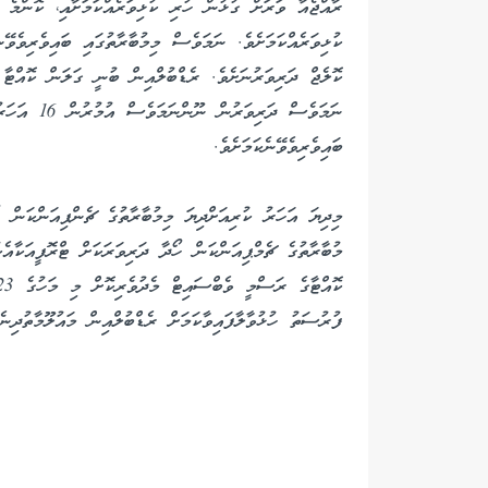
ރާއްޖެއާ ވަރަށް ގުޅުން ހުރި ކުޅިވަރެއްކަމަށާއި، ކޮންމެ އ
ކޮލެޖް ދަރިވަރުނަށެވެ. ރެޑްބުލްއިން ބުނީ ގަލަން ކޮއްޓާ މ
ނަމަވެސް ދަރި
ބައިވެރިވެވޭނެކަމަށެވެ.
މިދިޔަ އަހަރު ކުރިއަށްދިޔަ މިމުބާރާތުގެ ޗެންޕިއަންކަން ހ
ފުރުސަތު ހުޅުވާލާފައިވާކަމަށް ރެޑްބުލްއިން މައުލޫމާތުދިނެ