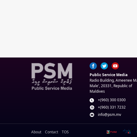
Public Service Media
Radio Building, Ameenee 
Male', 20331, Republic of
Maldives
+(960) 300 0300
+(960) 331 7232
info@psm.mv
About
Contact
TOS