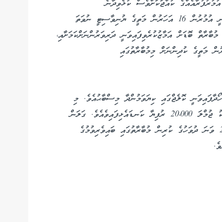
ުމުރުފުރާއެއްގެ ކުއްޖަކަށްވެސް ކުޅެވިދާނެ
ކުޅިވަރެއްކަމަށެވެ. ނަމަވެސް މިމުބާރާތުގައި ބައިވެރިވެވޭނީ އުމުރުން 16 އަހަރުން މަތީގެ ޔުނިވާސިޓީ ނުވަތަ
ުބާރާތް ބޮޑަށް އަމާޒުކުރެވިފައިވަނީ ދަރިވަރުންނަށްކަމަށާއި،
ވަރުން ނޫންނަމަވެސް އުމުރުން 16 އަހަރުން މަތީގެ ކުދިންނަށް މިމުބާރާތުގައި
ޯދާފައިވަނީ ކޮލެޖްގައި ކިޔަވަމުންދާ މިސްބާޙުއެވެ. މި
މުބާރާތުގެ ޗެމްޕިއަންކަން ހޯދާ ދަރިވަރަކަށް ޓްރޮފީއަކާއެކު ޖުމްލަ 20،000 ރުފިޔާ ކަނޑައެޅިފައިވެއެވެ. ގަލަން
ކޮއްޓާގެ ރަސްމީ ވެބްސައިޓް މެދުވެރިކޮށް މި މަހުގެ 23 ވަނަ ދުވަހުގެ ކުރިން މުބާރާތުގައި ބައިވެރިވުމުގެ
ވެ.