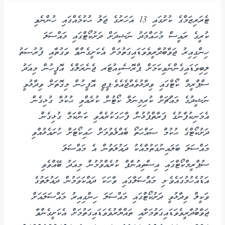
ޓެރަރިޒަމްގެ ކުށުގައި 13 އަހަރުގެ ޖަލު ޙުކުމެއްގައި ހުންނެވި
ކުރީގެ ރައީސް މުޙައްމަދު ނަޝީދަށް ދަށުކޯޓްގައި މައްސަލަ
ހިންގިއިރު ޖަވާބުދާރީވެވަޑައިގަތުމަށް އެކަށީގެންވާ ވަގުތާއި ފުރުޞަތު
ލިބިވަޑައިގެންނެވިކަމަށް ޕްރޮސެކިއުޓަރ ޖެނެރަލްގެ އޮފީހުން މިއަދު
ސްޕްރީމް ކޯޓްގައި ވިދާޅުވެއްޖެއެވެ.ޕީޖީ އޮފީހުން މިގޮތަށް ވިދާޅުވީ
ނަޝީދުގެ މައްޗަށް ކުރިމިނަލް ކޯޓުން ކުރެއްވި ޙުކުމާ ގުޅިގެން
އެމަނިކުފާނުގެ ފަރާތްޕުޅުން ފާހަގަކުރެއްވި ކަންކަމާ ގުޅިގެން
ދަށުކޯޓްގެ ޙުކުމް ޞައްޙަތޯ ބެއްލެވުމަށް ހައިކޯޓަށް ހުށައެޅުއްވި
މައްސަލަ ބަލައިނުގަތުމާއެކު ދައުލަތުން އެ މައްސަލަ
ސުޕްރީމްކޯޓްގައި އިސްތިއުނާފް ކުރެއްވުމުން މިއަދު ބޭއްވެވި
އަޑުއެހުމުގައެވެ.މި މައްސަލާގައި ވާހަކަ ދައްކަވަމުން ދައުލަތުގެ
ވަކީލް ވިދާޅުވީ ދަށުކޯޓްގައި މައްސަލަ ހިންގިއިރު މައްސަލައަށް
ޖަވާބުދާރީވެވަޑައިގަތުމަށާއި ތައްޔާރުވެވަޑައިގަތުމަށް އެކަށީގެންވާ