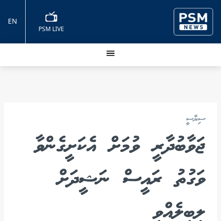
EN
PSM LIVE
ސިޔާސީ
ޖަވާބުދާރީ ވުމަށް އެކަށީގެންވާ
ވަގުތު ރައީސް ނަޝީދަށް
ލިބިލެއްވި