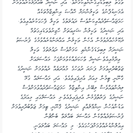
ވަގުތު ލިބިވަޑައިގެންނެވިކަމަށެވެ. އަދި ނަޝީދާ ބައްދަލުކުރެއްވުމަށް
އެމަނިކުފާނުގެ ވަކީލުންނަށް ޚާއްޞަ އިންތިޒާމްތަކެއް
ހަމަޖައްސަވާދެއްވިކަންވެސް ދައުލަތުގެ ވަކީލް ފާހަގަކުރެއްވިއެވެ.
އަދި ނަޝީދުގެ ވަކީލުން ޝަރީޢަތަށް ހާޒިރުވެވަޑައިގަތުމާ
ދެކޮޅުހެއްދެވުމުން އެހެން ވަކީލުން އައްޔަންކުރެއްވުމުގެ ފުރުޞަތު
ނަޝީދަށް ލިބިވަޑަގެންނެވި ކަމަށްވެސް ދައުލަތުގެ ވަކީލް
ވިދާޅުވިއެވެ.ނަޝީދާ ވާހަކަދެއްކެވުމަށްފަހު މައްސަލައަށް
ޖަވާބުދާރީވުމަށް ފަނަރަ ދުވަހުގެ މުއްދަތެއް ދެއްވުމަށް ނަޝީދުގެ
ގާނޫނީ ޓީމުން މިއަދު އެދިފައިވެއެވެ. އަދި މައްސަލައާ ގުޅޭ
ލިޔުންތައްވެސް ލިބޭނެ އިންތިޒާމް ހަމަޖައްސަވާދެއްވުމަށްވެސް
ނަޝީދުގެ ފަރާތްޕުޅުން އެދިފައިވެއެވެ.މި މައްސަލާގައި މިއަދުގެ
އަޑުންއެހުން ނިންމާލެއްވީ ނަޝީދުގެ ޤާނޫނީ ޓީމަށް ޖަވާބުދާރީވުމަށް
ފުރުޞަތުދެއްވާކެން މައްސަލަ ބައްލަވާ ބެންޗުން
އިއުލާންކުރެއްވުމަށްފަހުގައެވެ. މި މައްސަލަ ބައްލަވަނީ