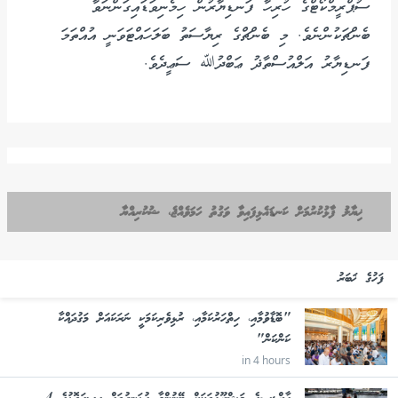
ސުޕްރީމްކޯޓްގެ ހުރިހާ ފަނޑިޔާރުން ހިމެނިވަޑައިގަންނަވާ
ބެންޗަކުންނެވެ. މި ބެންޗްގެ ރިޔާސަތު ބަލަހައްޓަވަނީ އުއްތަމަ
ފަނޑިޔާރު އަލްއުސްތާޛު ޢަބްދުﷲ ސަޢީދެވެ.
ޚިޔާލު ފާޅުކުރުމަށް ކަނޑައެޅިފައިވާ ވަގުތު ހަމަވެއްޖެ، ޝުކުރިއްޔާ
ފަހުގެ ޚަބަރު
"ބޮޑާވުމާއި، ހިތްހަރުކަމާއި، ރުޅިވެރިކަމަކީ ނަރަކައަށް މަގުދައްކާ
ކަންކަން"
in 4 hours