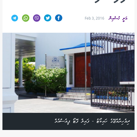
އަލީ ހުސެއިން
Feb 3, 2016
ދިވެހިރާއްޖޭގެ ހައިކޯޓު - ފައިލް ފޮޓޯ ޕީއެސްއެމް