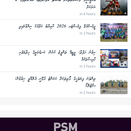
އާރްޑީސީގެ މަޝްރޫޢުތަކަށް ބޭނުންވާ އުޅަނދުތައް އއ.އަތޮޅުގެ 4
ރަށަކަށް
in 4 hours
ޕީއެސްއެމް ފިއެސްޓަރ 2026 ކާމިޔާބު ކަމާއެކު ނިންމާލައިފި
in 3 hours
ނިމުނު ހަފުތާ: ޕީޓީއޭ ތަންފީޒު ކުރުން، ކަނޑުމަތީގެ ހިތާމަވެރި
ހާދިސާތަކެއް
in 3 hours
ތިންވަނަ ފިޔަވަހީގެ ގޯތިތަކަށް ކަރަންޓު ގުޅޭނީ އެލްޔޫޕީ ނިމުމުން:
ސްޓެލްކޯ
in 2 hours