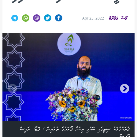
މޫސާ މަތްލޫބް
Apr 23, 2022
ފުވައްމުލަކު ސިޓީގައި ބޭއްވި އިޙްޔާ ފޯރަމުގެ ތެރެއިން / ފޮޓޯ: ރައީސް
އޮފީސް