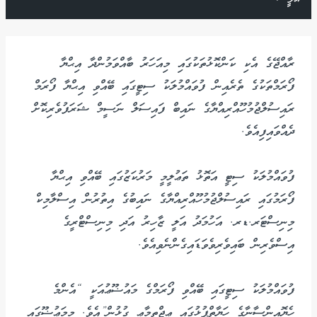
ރާއްޖޭގެ އެކި ކަންކޮޅުތަކުގައި މިއަހަރު ބާއްވަމުންދާ އިޙްޔާ
ފޯރަމްތަކުގެ ތެރެއިން ފުވައްމުލަކު ސިޓީގައި ބޭއްވި އިޙްޔާ ފޯރަމް
ރައިސުލްޖުމުހޫއްރިއްޔާގެ ނައިބް ފައިސަލް ނަސީމް ޝަރަފުވެރިކޮށް
ދެއްވައިފިއެވެ.
ފުވައްމުލަކު ސިޓީ އަތޮޅު ތަޢުލީމީ މަރުކަޒުގައި ބޭއްވި އިޙްޔާ
ފޯރަމުގައި ރައިސުލްޖުމުހޫއްރިއްޔާގެ ނައިބުގެ އިތުރުން އިސްލާމިކް
މިނިސްޓަރ.ޑރ. އަހުމަދު އަލީ ޒާހިރު އަދި މިނިސްޓްރީގެ
އިސްވެރިން ބައިވެރިވެވަޑައިގެންނެވިއެވެ.
ފުވައްމުލަކު ސިޓީގައި ބޭއްވި ފޯރަމްގެ މައުޟޫޢުއަކީ “އެންމެ
ހެޔޮއިންސާނާގެ ހަޔާތްޕުޅުގައި ޢިޖްތިމާޢީ ގުޅުން”އެވެ. މިމަޢުޟޫގައި