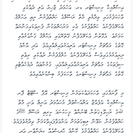
އިސްލާމިކް މިނިސްޓަރ ޑރ. އަހުމަދު ޒާހިރު އަލީ ދެއްކެވި
ވާހަކަފުޅުގައި ވިދާޅުވީ މާތް ރަސޫލާގެ ހަޔާތްޕުޅުން ރީތި އަޙުލާޤު،
އެކަލޭގެފާނުގެ ހަޔާތްޕުޅުގެ އެކި މަރުހަލާތަކުން ފެނިވަޑައިގަންނަވާ
ކަމަށެވެ. އެގޮތުން އެކަލޭގެފާނު ގޭތެރޭގައި އަޙްލާޤު ގެންގުޅުއްވި
ގޮތުގެ މައްޗަށް މިނިސްޓަރ އަލިއަޅުވައިލެއްވިއެވެ. އަދި އާންމު
ދިރިއުޅުމުގައިވެސް އެކަލޭގެފާނުގެ ޙުލްޤުފުޅުން ދެއްކެވި ރިވެތި
ސިފަތަކުގެ މައްޗަށް އަލިއަޅުއްވައިލައްވައި، ގުޅުންތައް ދެމެހެއްޓެވި
ގޮތުގެ މައްޗަށް މިނިސްޓަރގެ ވާހަކަފުޅު ބިނާކުރެއްވިއެވެ.
މި ފޯރަމްގައި ވާހަކަދައްކަވަމުން މިނިސްޓަރ އޮފް ސްޓޭޓް ފޮރ
އިސްލާމިކް އެފެއާޒް އަލްއުސްތާޛް މުޙައްމަދު އަނީލް ވަނީ މާތް
ﷲގެ ރުހިވޮޑިގަތުން ބޭނުންވާ މީހަކުނަމަ ކީރިތި ރަސޫލާ ﷺގެ
ހަޔާތްފުޅުން ނަމޫނާ ލިބިގަތުމަށް އަންގަވާފައިވާކަމަށް ވިދާޅުވެފައެވެ.
އެކަލޭގެފާނުގެ ޙަޔާތްޕުޅުގެ ކޮންމެ ޙާދިސާއެއް ކިޔަންވާނީ އަދި