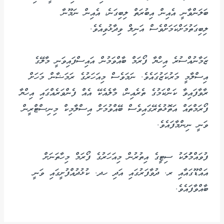
ބަލަންވާނީ އެއިން އިބުރަތް ލިބިގަނެ، އެއިން ނަމޫނާ
ލިބިގަތުމަށްކަމަށްވެސް އަނިލް ވިދާޅުވިއެވެ.
ޒަމާނުއްސުރެ އިހްޔާ ފޯރަމް ބާއްވަމުން އައިސްފައިވަނީ މާލޭގެ
އިސްލާމީ މަރުކަޒުގައެވެ. ނަމަވެސް މިއަހަރުގެ ރަމަޟާން މަހަށް
ރާވާފައިވާ ކަންކަމުގެ ތެރެއިން، މާލެއެކޭ އެއް ފެންވަރެއްގައި އިހްޔާ
ފޯރަމްތައް އަތޮޅުތެރޭގައިވެސް ބޭއްވުމަށް އިސްލާމިކް މިނިސްޓްރީން
ވަނީ ނިންމާފައެވެ.
ފުވައްމުަލަކު ސިޓީގެ އިތުރުން މިއަހަރުގެ ފޯރަމް މިހާތަނަށް
އައްޑޫގައާއި ރ. ދުވާފަރުގައި އަދި ހދ. ކުޅުދުއްފުށީގައި ވަނީ
ބާއްވާފައެވެ.