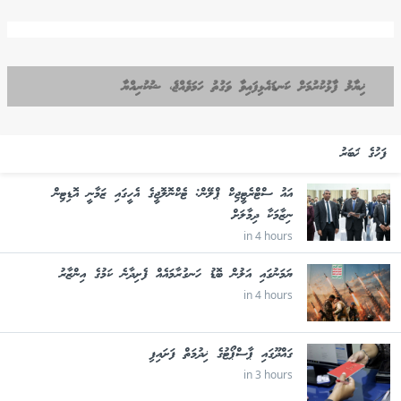
ޚިޔާލު ފާޅުކުރުމަށް ކަނޑައެޅިފައިވާ ވަގުތު ހަމަވެއްޖެ، ޝުކުރިއްޔާ
ފަހުގެ ޚަބަރު
އައު ސްޓްރެޓީޖިކް ޕްލޭން: ޓެކްނޮލޮޖީގެ އެހީގައި ޒަމާނީ އޮޑިޓިން
ނިޒާމަކާ ދިމާލަށް
in 4 hours
ޔަމަނުގައި އަލުން ބޮޑު ހަނގުރާމައެއް ފެށިދާނެ ކަމުގެ އިންޒާރު
in 4 hours
ގައްދޫގައި ޕާސްޕޯޓުގެ ޚިދުމަތް ފަށައިފި
in 3 hours