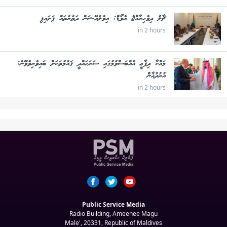
ޗާލު ދިވެހިރާއްޖެ އެވޯޑް: އިވެލުއޭޝަން ދަތުރުތައް ފަށައިފި
in 2 hours
މައްކާ ދިފާޢީ އެއްބަސްވުމުގައި ސަރަޙައްދީ ޤައުމުތަކަށް ބައިވެރިވެވޭނެ:
އުރުދުޣާން
in 2 hours
Public Service Media
Radio Building, Ameenee Magu
Male', 20331, Republic of Maldives