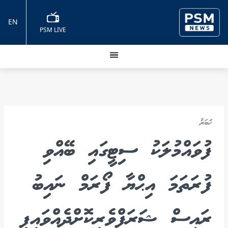
EN
PSM LIVE
ޚަބަރު
ފުވައްމުލަކު ސިޓީގައި ބޭއްވި
ފުރަތަމަ އިޙްޔާ ފޯރަމް ނައިބު
ރައީސް ޝަރަފްވެރިކޮށްދެއްވައިފި