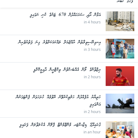
ފަހުގެ ޚަބަރު
އަމާން ދޯދި ސަރަހައްދުން 670 ޓަނުގެ ކުނި ނަގައިފި
in 4 hours
އިނގިރޭސިވިލާތުން ރާއްޖެއަށް ލައްކައަކަށްވުރެ ގިނަ ފަތުރުވެރިން
in 3 hours
ރިޒްވާންގެ ލޯން އެއްބަސްވުން ވިކްޓްރީން ދާއިމީކޮށްފި
in 2 hours
ހަތިޔާރު އުފެއްދުން ހަލުވިކުރެވޭނެ ރޭވުމެއް ހުށަހަޅަން ޕެންޓަގަނުން
އަންގައިފި
in 2 hours
ގުރައިދޫގެ ޑިޒާސްޓަރ މެނޭޖްމެންޓް ޕްލޭން އެކުލަވާލަން ފަށައިފި
in an hour