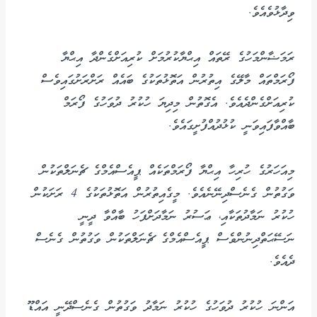
ވިދާޅުވެއެވެ.
ރަމަޟާންމަހުގެ ރޭތައް އިޙްޔާކުރުމަށް ކުރިއަށްގެންދާ އިޙްޔާ
ފޯރަމްތައް މާލޭގެ އިތުރުން އަތޮޅުތަކުގެ ބައެއް ރަށްރަށުގައިވެސް
ކުރިއަށްގެންދެއެވެ. އެގޮތުން މިދިޔަ ހުކުރު ދުވަހުގެ ފޯރަމް
ބާއްވާފައިވަނީ ކުޅުދުއްފުށީގައެވެ.
މިއަހަރުގެ ހުރިހާ އިޙްޔާ ފޯރަމްތަކެއް ޕީއެސްއެމްގެ ޗެނަލްތަކުން
ވަގުތުން ގެނެސްދިނޭނެއެވެ. މީގެއިތުރުން އަތޮޅުތަކުގެ 4 ރަށަކުން
ހުކުރު ނަމާދުތަކާއި، ޢަސުރު ނަމާދަށްފަހު ބާއްވާ ދީނީ
ނަސޭޙަތްދިނުންވެސް ޕީއެސްއެމްގެ ޗެނަލްތަކުން ވަގުތުން ގެނެސް
ދެއެވެ.
އަންނަ ހުކުރު ދުވަހުގެ ހުކުރު ނަމާދު ވަގުތުން ގެނެސްދޭނީ އައްޑޫ