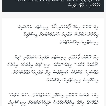
ދައްކަވަނީ - ފޮޓޯ: ޕޮލިސް
މިރޭ އޮންނަ އިޙްޔާ ފޯރަމްގައި ހޯމް މިނިސްޓަރ އައްޝައިޚް
އިމްރާން އަބްދުﷲ ތަޤުރީރު ކުރައްވާނެކަމަށް އިސްލާމިކް
މިނިސްޓްރީން ވިދާޅުވެއްޖެއެވެ.
މިރޭ އޮންނަ ފޯރަމްގައި މިނިސްޓަރ ތަޤުރީރް ކުރައްވާނީ "ތިބާ
ﷲއާއެކު ވާށެވެ." މިމައުޟޫޢަށެވެ. މިނިސްޓަރު އިމްރާނުގެ އިތުރުން
އައްޝައިޚް ޢަބްދުﷲ ރަޝީދުވެސް މިރޭ ތަޤުރީރުކުރައްވާނެކަމަށް
އިސްލާމިސް މިނިސްޓްރީން ވިދާޅުވެއެވެ.
މިރޭގެ ދަރުސް އޮންނާނީ އިސްލާމީ މަރުކަޒުގައެވެ. އެހެން ރޭތަކެކޭ
އެއްގޮތައް މިރޭގެ އިޙްޔާފޯރަމްވެސް ލައިވްކުރާނެކަމަށް މިނިސްޓްރީން