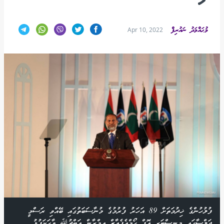
މުޙައްމަދު ނައުރިފް
Apr 10, 2022
ފުލުހުންގެ ޚިދުމަތަށް 89 އަހަރު ފުރުމުގެ މުނާސަބަތުގައި ބޭއްވި ރަސްމީ
ޖަލްސާގައި މިނިސްޓަރ އޮފް ހޯމްއެފެއާޒް އިމްރާން އަބްދުﷲ ވާހަކަފުޅު