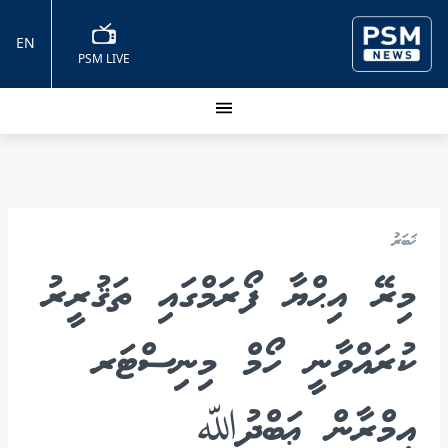
EN
PSM LIVE
ޚަބަރު
މިރޭ އިޙްޔާ ފޯރަމްގައި ތަޤުރީރު
ކުރައްވާނީ ހޯމް މިނިސްޓަރ
އިމްރާން ޢަބްދުﷲ