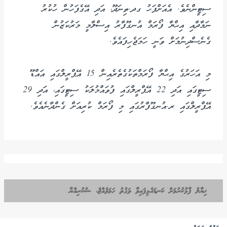
ސިޓީންނެވެ. އެއަށްފަހު ގދ.ތިނަދޫ، އަދި އޭގެފަހުން ހުކުރު
ނަމާދާއި އިޙްޔާ ފޯރަމް އުނގޫފާރު އިސްލާމީ މަރުކަޒުން
ގެނެސްދިނުމަށް ވަނީ ހަމަޖެހިފައެވެ.
މި އަހަރުގެ އިޙްޔާ ފޯރަމްތަކުގެތެރެއިން 15 އޭޕްރީލްގައި އައްޑޫ
ސިޓީގައި އަދި 22 އޭޕްރީލްގައި ފުވައްމުލަކު ސިޓީގައި، އަދި 29
އޭޕްރީލްގައި ރ.އުނގޫފާރުގައި މި ފޯރަމް ކުރިއަށް ގެންދާނެއެވެ.
ޚިޔާލު ފާޅުކުރުމަށް ކަނޑައެޅިފައިވާ ވަގުތު ހަމަވެއްޖެ، ޝުކުރިއްޔާ