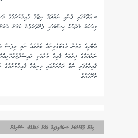
ބ.އަތޮޅުގައި ފެނާއި ނަރުދަމާ ނިޒާމް ގާއިމްކުރުމުގެ މަސ
މިއަހަރު މެދެއްހާ ހިސާބުގައި ފެށޭވަރުވާނެ ކަމަށް އެރަށްތ
އާބާދީގެ ގޮތުން ކުޑަބޮޑުމިނެއް ބެލުމެއް ނެތި މިފަސް އަ
ނަރުދަމާގެ ޚިދުމަތް ޤާއިމް ކުރުމަކީ ރައީސުލްޖުމްހޫރިއްޔާ
ޤާއިމްވެފައި ނެތް ރަށްރަށުގައި މިނިޒާމް ޤާއިމްކުރުމުގެ މ
ތެރޭގައެވެ.
ޚިޔާލު ފާޅުކުރުމަށް ކަނޑައެޅިފައިވާ ވަގުތު ހަމަވެއްޖެ، ޝުކުރިއްޔާ