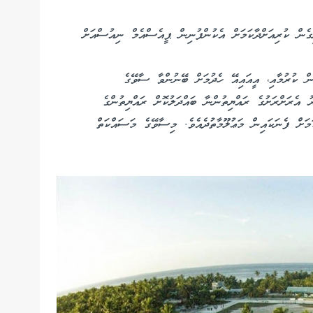
ގެން ކުރިއަށްދާކަމަށް އެކުންފުނިން ޕީއެސްއެމް ނިއުސްއަށް
ަށްދަނީ ޑިޒައިން ކުރުމާއި، އީއައިއޭ ހެދުމަށް ބޭނުންވާ ސާވޭގެ
 އެރަށްރަށުގެ ރައްޔިތުންނާ ބައްދަލުކޮށް ރައްޔިތުންގެ
މަށް ފެނަކައިން މަޢުލޫމާތުދެއެވެ. މިސާވޭގެ މަސައްކަތް