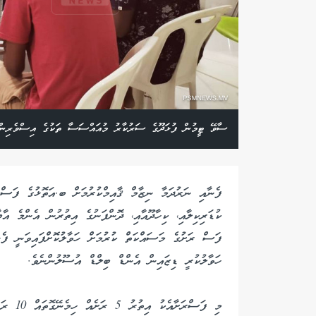
ސާވޭ ޓީމުން ފުޅަދޫގެ ސަރުކާރު މުއައްސަސާ ތަކުގެ އިސްވެރިންނާ
ފެނާއި ނަރުދަމާ ނިޒާމް ޤާއިމްކުރުމަށް ބ.އަތޮޅުގެ ފަސް
ކުޑަރިކިލާއި، ކިހާދޫއާއި، ދޮންފަނުގެ އިތުރުން އެންމެ އާބ
ފަސް ރަށުގެ މަސައްކަތް ކުރުމަށް ހަވާލުކޮށްފައިވަނީ ފެ
ހަވާލުކުރީ ޑިޒައިން އެންޑް ބިލްޑް އުސޫލުންނެވެ.
މި ފަސްރ