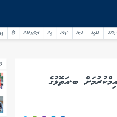
ސިއްހަތު
ތަޢުލީމު
ދުނިޔެ
ކުޅިވަރު
ދީން
މުނިފޫހިފިލުވުން
ފޮޓޯ
ވީޑި
ފަހ
މްކުރުމަށް ބ.އަތޮޅުގެ