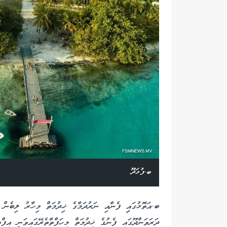
ބ.ފުޅަދޫ
ބ.އަތޮޅުގައިި ފެނާއި ނަރުދަމާގެ ޚިދުމަތް މިހާރު ލިބެން 
ދަރަވަންދޫގައި ފެނުގެ ޚިދުމަތް މިހަފްތާތެރޭގައިވަނީ އިފްތ