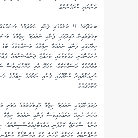
އަންނަނީ ކުރަމުންނެވެ.
ބ.އަތޮޅުގެ 11 ރަށެއްގައި ފެނާއި ނަރުދަމާގެ މަސަ
މީގެތެރެއިން ގޮއިދޫގައި ފެނާއި ނަރުދަމާ ނިޒާމްގެ މަސައ
ހިތާދޫގައި ފެނާއި ނަރުދަމާ ނިޒާމްގެ މަސައްކަތުގެ ބޮޑު 
ކުރަމުންދަނީ މަގުތަކުގައި ބަހައްޓާ ޖަންގްޝަންތައް ފެއްތ
ވެއްދުމުގެ މަސައްކަތެވެ. ކަމަދޫ އާއި މާޅޮހުގައިވެސް ނަރ
ކުރިއަށްދާއިރު ކެންދޫގައި ފެނާއި ނަރުދަމާ ނިޒާމްގެ މަސ
ގާތްވެފައެވެ.
ދަރަވަންދޫގައި ނަރުދަމާ ނިޒާމް ގާއިމްކުރުމުގެ އަމަލީ މަ
އެހެން ހުރިހާ ރަށެއްގައިވެސް ފެނާއި ނަރުދަމާ ނިޒާމް ގ
އެންޑް ސްވަރޭޖް ކޮމްޕެނީ އެމްޑަބްލިއުއެސްސީންނެވެ. ހިތ
ކުންފުންޏެއް ކަމަށްވާ މޯހަން މުތާ އެކްސްޕޯޓް ކުންފުނިނ