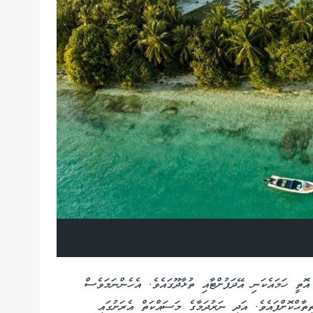
އޮތީ ހަމައެކަނި އޭދަފުށްޓާއި ތުޅާދޫގައެވެ. އެހެންނަމަވެސް
ިތާޙްކޮށްފައެވެ. އަދި ނަރުދަމާގެ މަސައްކަތް އެރަށުގައި