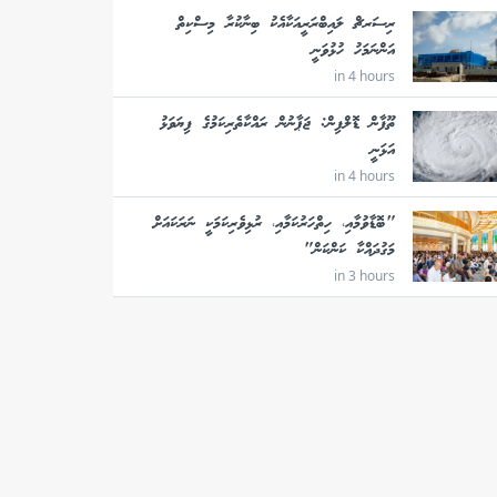
ރިސަރޗް ލައިބްރަރީއަކާއެކު ބިނާކުރާ މިސްކިތް
އަންނަމަހު ހުޅުވަނީ
in 4 hours
ތޫފާން ޑޮލްފިން: ޖަޕާނުން ރައްކާތެރިކަމުގެ ފިޔަވަޅު
އަޅަނީ
in 4 hours
"ބޮޑާވުމާއި، ހިތްހަރުކަމާއި، ރުޅިވެރިކަމަކީ ނަރަކައަށް
މަގުދައްކާ ކަންކަން"
in 3 hours