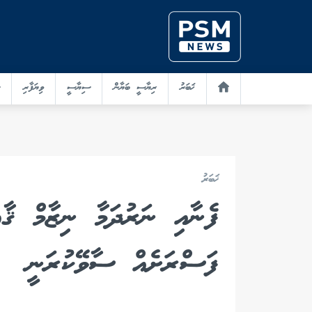
ޚަބަރު
ރިޔާސީ ބަޔާން
ސިޔާސީ
ވިޔަފާރި
ޚަބަރު
ފެނާއި ނަރުދަމާ ނިޒާމް ޤާއި
ފަސްރަށެއް ސާވޭކުރަނީ