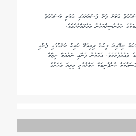
ައްކަތް އަލަށް ފަށާ ފަސްރަށުގައި އަމަލީ މަސައްކަތް
ަކުގެ ކައުންސިލްތަކުން މައުލޫމާތުދެއެވެ.
ހަރު ނިމޭއިރު މީހުން ދިރިއުޅޭ ހުރިހާ ރަށެއްގައި ފެނާއި
ގެ ވައުދުފުޅެކެވެ. އެގޮތުން ފެނާއި ނަރުދަމާ ނިޒާމް
ަސައްކަތް ކުންފުނިތަކާ ހަވާލުކުރީ މިދިޔަ އަހަރުގެ