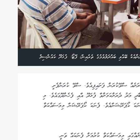
އެކު ބޭއްވި ބައްދަލުވުމުގެ ތެރެއިން/ ފޮޓޯ: ފުޅަދޫ ކައުންސިލް
ރަށެއް ސާވޭކުރަން ފަށައިފިއެވެ. ސާވޭ ކުރަންފެށީ
ާދީ މަދު ދެރަށްކަމަށްވާ ފުޅަދޫ އާއި ފެހެންދޫގައެވެ. މި
ނަކަ ކޯޕަރޭޝަނާއެވެ. ފެނަކަ ކޯޕަރޭޝަނާ މިމަސައްކަތް
ަށާއެކު އިތުރު 5 ރަށެއް ހިމެނޭގޮތައް 10 ރަށެއްގައި މިމަސައްކަތް ކުރުމަށް ފެނަކައާ ވަނީ