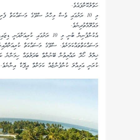
ހަވާލުކޮށްފައެވެ.
މި 10 ރަށުގައި ވެސް މިހާރު ސާވޭގެ މަސައްކަތް ފެށި
މައުލޫމާތުދިނެވެ.
އެކުންފުނިން ބުނީ މި 10 ރަށުގައި ކުރިއ
މަސައްކަތްތައްކަމަށެވެ. ސާވޭގެ މަސައްކަތް ކުރިއަށްދާއިރު
ޚިޔާލު ހޯދާ ރައްޔިތުން ބޭނުންވާ ބަދަލުތައް ހިމަނާނެ ކަ
ކުރަނީ އަމިއްލަ ކުންފުންޏެއް ކަމަށްވާ އީޕޮކް އިންނެވެ.