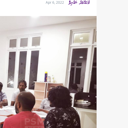
މުޙައްމަދު ނައުރިފް
Apr 6, 2022