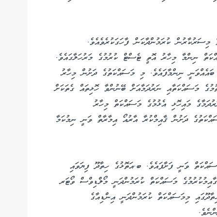
އްކަތް މިސަރުކާރުން ކުރަމުންދާކަން ފާހަގަކުރެވެއެވެ.
ްކަތް ނިންމާ މިހާރު އޮތީ ޓެސްޓް ކުރުމުގެ މަރުހަލާގައެވެ.
ބައެއްވަނީ ނިންމާފައެވެ. މި މަސައްކަތުގެ ދަށުން މިހާރު
ުމުގެ މަސައްކަތާއި ނަރުދަމާއަށް ބޭނުންވާ ހޮޅިތައް ގެތަކަށް
ުދަމާގެ މައިހޮޅި އެޅުމުގެ މަސައްކަތް މިހާރު
ައްކަތުގެ ދަށުން ޤާއިމްކުރާ އާރުއޯ އިމާރާތް ވަނީ ނިމުކަމާ
ސައްކަތް ވަނީ ފަށާފައެވެ. ބ.އަތޮޅުގެ ހިތާދޫ ފިޔަވައި
ާއިމުކުރުމުގެ މަސައްކަތް ކުރަމުންދަނީ މޯލްޑިވްސް ވޯޓަރ
ާދޫގައި މިމަސައްކަތް ކުރަމުންދަނީ އިންޑިއާގެ
ްނެވެ.