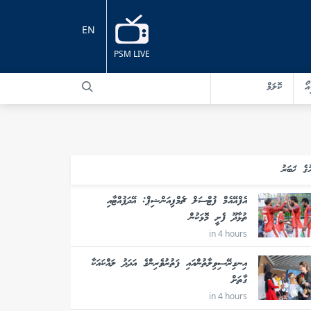
EN
PSM LIVE
އޯ
ކޮލަމް
ުގެ ޚަބަރު
އެފްއޭއެމް ފުޓްސަލް ޗެމްޕިއަންޝިޕް: އޭދަފުއްޓާއި
ތުޅާދޫ ފެށީ މޮޅަކުން
in 4 hours
އިނގިރޭސިވިލާތުންއައި ފަތުރުވެރިންގެ އަދަދު ލައްކައަކާ
ގާތަށް
in 4 hours