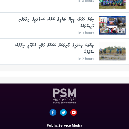
in 3 hours
ނިމުނު ހަފުތާ: ޕީޓީއޭ ތަންފީޒު ކުރުން، ކަނޑުމަތީގެ ހިތާމަވެރި
ހާދިސާތަކެއް
in 3 hours
ތިންވަނަ ފިޔަވަހީގެ ގޯތިތަކަށް ކަރަންޓު ގުޅޭނީ އެލްޔޫޕީ ނިމުމުން:
ސްޓެލްކޯ
in 2 hours
Public Service Media