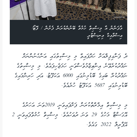
މާފަންނު އާ މިސްކިތް ހުޅުވާ ބޭނުންކުރަން ފެށުން / ފޮޓޯ:
އިސްލާމިކް މިނިސްޓްރީ
ދެ ފަންގިފިލާއަށް ހަދާފައިވާ މި މިސްކިތުގައި އަންހެނުންނަށް
ނަމާދުކުރެވޭނެ އިންތިޒާމުވެސްވަނީ ހަމަޖެހިފައެވެ. މި މިސްކިތުގެ
ނަމާދުކުރާ ބައިގެ ބޮޑުމިނުގައި 6000 އަކަފޫޓު، އަދި ހަރިންމައިގެ
ބޮޑުމިނުގައި 5687 އަކަފޫޓު ހުރެއެވެ.
މި މިސްކިތް އިމާރާތްކުރަން ފަށާފައިވަނީ 2019ވަނަ އަހަރުގެ
އޮގަސްޓް މަހުގެ 29 ވަނަ ދުވަހުއެވެ. މިސްކިތް ހުޅުވާފައިވަނީ 2
އޭޕްރީލް 2022 ގައެވެ.