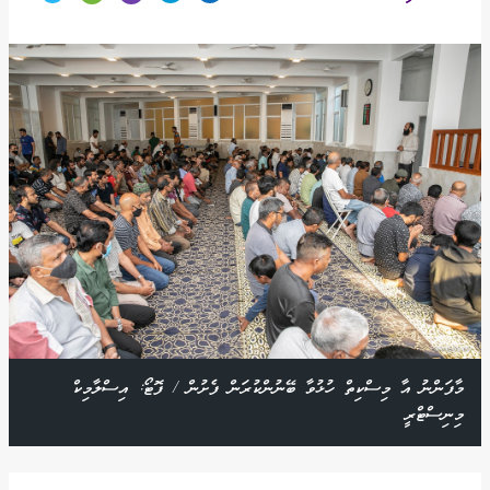
މާފަންނު އާ މިސްކިތް ހުޅުވާ ބޭނުންކުރަން ފެށުން / ފޮޓޯ: އިސްލާމިކް
މިނިސްޓްރީ