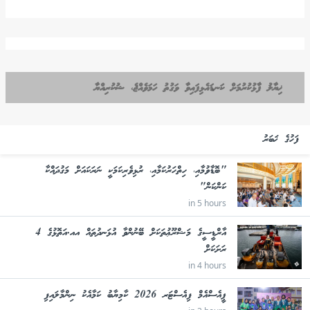
ޚިޔާލު ފާޅުކުރުމަށް ކަނޑައެޅިފައިވާ ވަގުތު ހަމަވެއްޖެ، ޝުކުރިއްޔާ
ފަހުގެ ޚަބަރު
"ބޮޑާވުމާއި، ހިތްހަރުކަމާއި، ރުޅިވެރިކަމަކީ ނަރަކައަށް މަގުދައްކާ
ކަންކަން"
in 5 hours
އާރްޑީސީގެ މަޝްރޫޢުތަކަށް ބޭނުންވާ އުޅަނދުތައް އއ.އަތޮޅުގެ 4
ރަށަކަށް
in 4 hours
ޕީއެސްއެމް ފިއެސްޓަރ 2026 ކާމިޔާބު ކަމާއެކު ނިންމާލައިފި