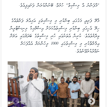
"މާފަންނު އާ މިސްކިތް" ހުޅުވާ، ބޭނުންކުރަން ފަށައިފިއެވެ.
މާލޭ ފަރީދީ މަގުގައި ބިނާކުރި މި މިސްކިތަކީ އަމިއްލަ ފަރާތެއްގެ
ހިލޭ އެހީގައި ބިނާކުރި މިސްކިތެއްކަމަށް އިސްލާމިކް މިނިސްޓްރީން
ވިދާޅުވެއެވެ. ކުރިން އެތަނުގައި ހުރި މިސްކިތުގެ ބަދަލުގައި އަލަށް
އިމާރާތްކުރި މި މިސްކިތުގައި 1000 މީހުންނަށް އެއްފަހަރާ
ނަމާދުކުރެވޭނެއެވެ.