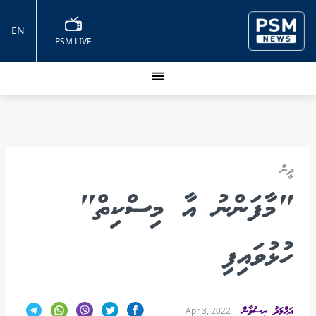
EN
PSM LIVE
ދީން
"މާފަންނު އާ މިސްކިތް"
ހުޅުވައިފި
އަޙްމަދު ރިޟުވާން
Apr 3, 2022