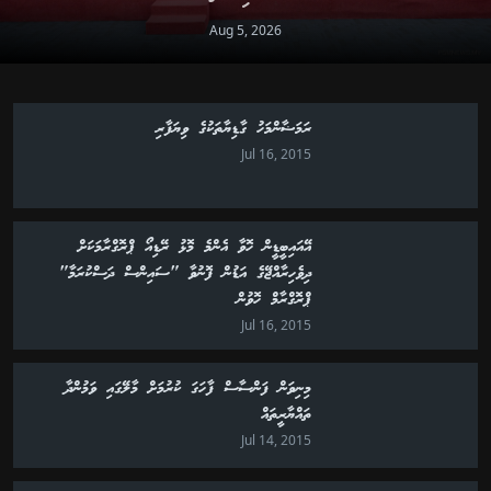
Aug 5, 2026
ރަމަޟާންމަހު ގާޑިޔާތަކުގެ ވިޔަފާރި
Jul 16, 2015
އޭއައިބީޑީން ހޮވާ އެންމެ މޮޅު ރޭޑިއޯ ޕްރޮގްރާމަކަށް
ދިވެހިރާއްޖޭގެ އަޑުން ފޮނުވާ "ސައިންސް ދަސްކުރަމާ"
ޕްރޮގްރާމް ހޮވުން
Jul 16, 2015
މިނިވަން ފަންސާސް ފާހަގަ ކުރުމަށް މާލޭގައި ވަމުންދާ
ތައްޔާރީތައް
Jul 14, 2015