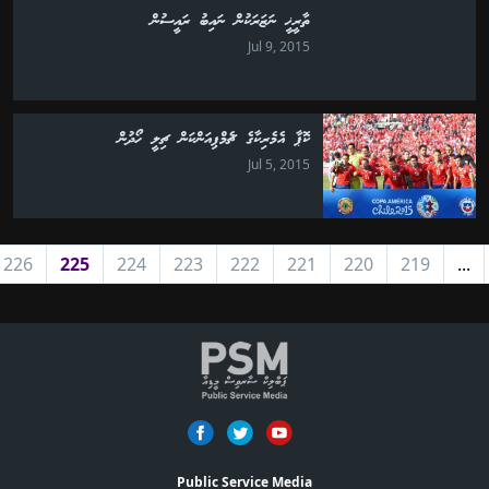
ތާރީޚީ ނަޒަރަކުން ނައިބު ރައީސުން
Jul 9, 2015
ކޮޕާ އެމެރިކާގެ ޗެމްޕިއަންކަން ޗިލީ ހޯދުން
Jul 5, 2015
226
225
224
223
222
221
220
219
...
Public Service Media