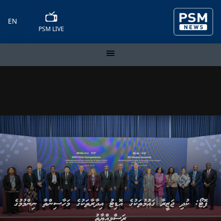
EN
PSM LIVE
ފޮޓޯ: ކުދި ޖަޒީރާ ޤައުމުތަކުގެ އޮޑިޓު އިދާރާތަކުގެ މަހާސިންތާ ނިންމުމުގެ
ރަސްމިއްޔާތު