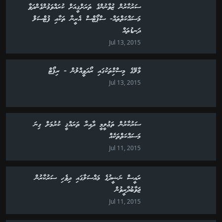
ސަރުކާރުން ޒުވާނުންގެ ތަރަށްޤީއަށް ކުރައްވަމުންގެންދަވާ
މަސައްކަތްތައް- ސްޕޯޓްސް އެރީނާ ތަކާއި ފުޓްސަލް
ދަނޑުތައް
Jul 13, 2015
މާލޭގެ މިސްކިްތަކުގައި ރޯދަވީއްލުން - ރިޕޯޓް
Jul 13, 2015
ސަރުކާރުން ތަޢުލީމީ ދާއިރާ ތަރައްޤީ ކުރުމަށް ގިނަ
މަސައްކަތްތަކެއް
Jul 11, 2015
ރައީސް ނަޝީދުގެ މައްސަލާގައި ދިވެހި ސަރުކާރުން
ޖަވާބުދާރީވުން
Jul 11, 2015