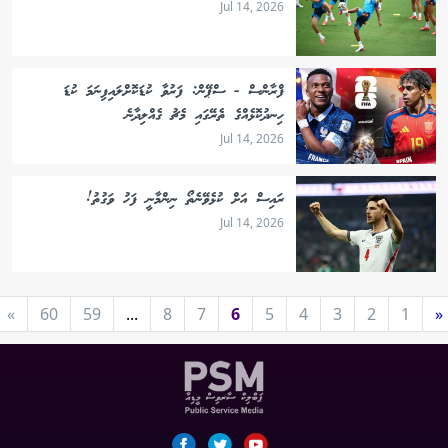
Jul 14, 2026
ފްރާންސް - ސްޕޭން: ފަރުވާ ކުޑަކޮށްލައިފިނަމަ ކުޑަ
ހިނދުކޮޅެއްގެ ތެރޭގައި މެޗު ގެއްލިދާނެ
Jul 14, 2026
ރައިސް އަށް ކުޅެވޭނެތޯ ނިންމާނީ ފަހު ވަގުތު!
Jul 14, 2026
»
60
59
...
8
7
6
5
4
3
2
1
«