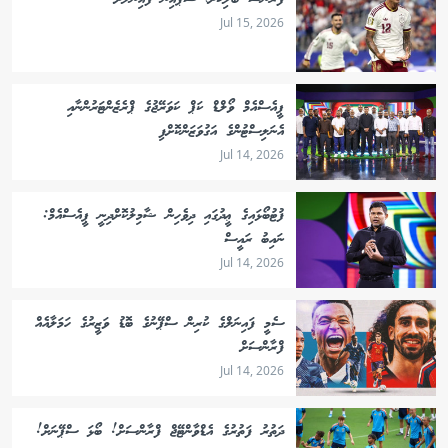
ފްރާންސް ބަލިކޮށް، ސްޕެއިން ފައިނަލަށް
Jul 15, 2026
ޕީއެސްއެމް ވޯލްޑް ކަޕް ކަވަރޭޖުގެ ޕްރެޒެންޓަރުންނާއި
އެނަލިސްޓުންގެ އަގުވަޒަންކޮށްފި
Jul 14, 2026
ފުޓުބޯޅައިގެ ޢީދުގައި ދިވެހިން ޝާމިލުކޮށްދިނީ ޕީއެސްއެމް:
ނައިބު ރައީސް
Jul 14, 2026
ސެމީ ފައިނަލްގެ ކުރިން ސްޕޭނުގެ ބޮޑު ވަޒީރުގެ ހަމަލާއެއް
ފްރާންސަށް
Jul 14, 2026
ދަތުރު ފަތުރުގެ އެޑްވާންޓޭޖް ފްރާންސަށް! ބޯޅަ ސްޕޭނަށް!