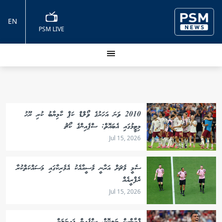
EN
PSM LIVE
2010 ވަނަ އަހަރުގެ ވޯލްޑް ކަޕް ކާމިޔާބު ކުރި ރޫހު
މިޓީމުގައި އެބައޮތް: ސްޕެއިންގެ ކޯޗު
Jul 15, 2026
ސެމީ މެޗަށް އަރާނީ މެސީއާއެކު އެމެރިކާގައި މަސައްކަތްކުރާ
ރެފްރީއެއް
Jul 15, 2026