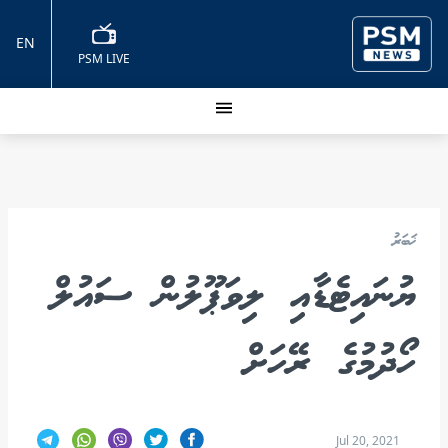
EN
PSM LIVE
ޚަބަރު
ޔުނައިޓެޑާއި ލިވަޕޫލުން ސައުލް
ހޯދުމުގެ ރޭހަށް
Jul 20, 2021