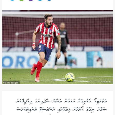
އެތުލެޓިކޯ މެޑުރިޑަށް ކުޅެމުން އަންނަ ސްޕެއިނުގެ މިޑްފީލްޑަރު
ސައުލް ނިގޭޒް ހޯދުމަށް ލިވަޕޫލާއި މެންޗެސްޓާ ޔުނައިޓެޑުވެސް