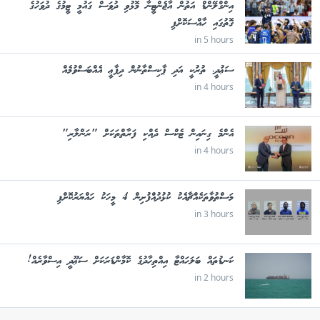
އިންގްލޭންޑް އަތުން އާޖެންޓީނާ މޮޅުވި ދުވަސް ގައުމީ ޓީމުގެ ދުވަހުގެ
ގޮތުގައި ހާއްސަކޮށްފި
in 5 hours
ސަޢުދީ، ތުރުކީ އަދި ޕާކިސްތާނުން ދިފާޢީ އެއްބަސްވުމެއް
in 4 hours
އެންމެ ގިނައިން ޓެކްސް ދެއްކި ފަރާތްތަކަށް "ރަންލާރި"
in 4 hours
މަސްތުވާތަކެއްޗާއެކު ކުޅުދުއްފުށިން 4 މީހަކު ހައްޔަރުކޮށްފި
in 3 hours
ކަނޑުތައް ބަލަހައްޓާ އިއްތިހާދުގެ ކޮމާންޑަރަކަށް ސަޢޫދީ އިސްވާރެއް!
in 2 hours