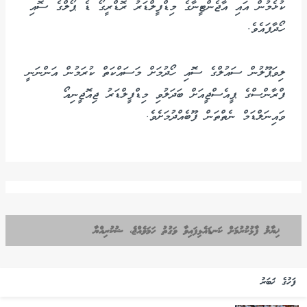
ކުޅެމުން އައި އާޖެންޓީނާގެ މިޑްފީލްޑަރު ރޮޑްރީގޯ ޑެ ޕޯލްގެ ސޮއި
ހޯދާފައެވެ.
ލިވަޕޫލުން ސައުލްގެ ސޮއި ހޯދުމަށް މަސައްކަތް ކުރަމުން އަންނަނީ
ފްރާންސްގެ ޕީއެސްޖީއަށް ބަދަލުވި މިޑްފީލްޑަރު ޖިއޮޖީނިއޯ
ވައިނަލްޑަމް ނެތްތަން ފޫބެއްދުމަށެވެ.
ޚިޔާލު ފާޅުކުރުމަށް ކަނޑައެޅިފައިވާ ވަގުތު ހަމަވެއްޖެ، ޝުކުރިއްޔާ
ފަހުގެ ޚަބަރު