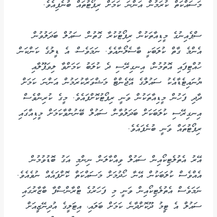
މަސައްކަތް ކުރަމުން އަންނަ ކަމަށް ރިޕޯޓުތައް ބުނެފިއެވެ.
ސްޕެއިނުގެ މީޑިއާތަކުން ރިޕޯޓުކުރާ ގޮތުން ސައުލް ބަދަލުވުން
އެންމެ ގާތް ކުލަބަކީ ބާސެލޯނާއެވެ. ނަމަވެސް، އެ ޑީލުގެ ކަންކަން
ހުއްޓިފައި އޮތުމުން، އިނގިރޭސި ދެ ކުލަބު ކަމަށްވާ ލިވަޕޫލާއި
ޔުނައިޓެޑާއެކު ސައުލްގެ އޭޖެންޓް މަޝްވަރާކުރަމުން އަންނަ ކަމަށް
ދާދި ފަހުން މީޑިއާތަކުން ވަނީ ރިޕޯޓުކޮށްފައެވެ. މީގެ ކުރިންވެސް
އިނގިރޭސި ކުލަބަކަށް ބަދަލުވާން ސައުލް ބޭނުންވާކަމަށް މީޑިއާގައި
ރިޕޯޓުތައް ވަނީ ބުނެފައެވެ.
އޭރު އެތުލެޓިކޯއިން ސައުލް ވިއްކާލަން ނިންމި އަގު ބޮޑުވުމުން
އެއްވެސް ކުލަބަކުން އޭނާ ހޯދުމަށް މަސައްކަތް ކޮށްފައެއް ނުވެއެވެ.
ނަމަވެސް އެތުލެޓިކޯއިން ވަނީ މި ފަހަރުގެ ޓްރާންސްފާ ބާޒާރުގައި
ސައުލް އެ ޓީމު ދޫކޮށްދާނެ ކަމަށް ބަލައި، އިޓަލީގެ އުދިނޭޒީއަށް