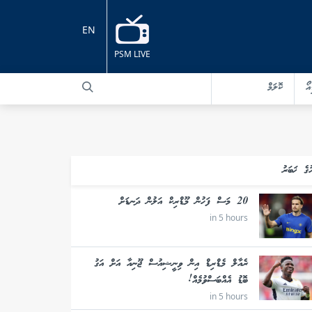
EN
PSM LIVE
އޯ
ކޮލަމް
ުގެ ޚަބަރު
20 މަސް ފަހުން މޫޑްރިކް އަލުން ދަނޑަށް
in 5 hours
ރެއާލް މެޑްރިޑް އިން ވިނީޝިއުސް ޖޫނިއާ އަށް އަގު
ބޮޑު އެއްބަސްވުމެއް!
in 5 hours