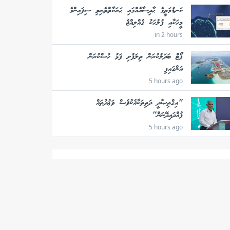
ކަނޑުމަތީގެ ޙާދިސާއެއްގައި ޙަރަކާތްތެރިވި ސިފައިންގެ
މީހަކާއި ފުލުހަކު ގެއްލިއްޖެ
in 2 hours
ޕޯޓް ބަދަލުކުރަން ތިލަފުށި ފަޅު ހުސްކުރަން
އަންގައިފި
5 hours ago
"އިޤްތިޞާދީ ދަތިތަކާއެކުވެސް ވަޢުދުތައް
ފުއްދައިދޭނަން"
5 hours ago