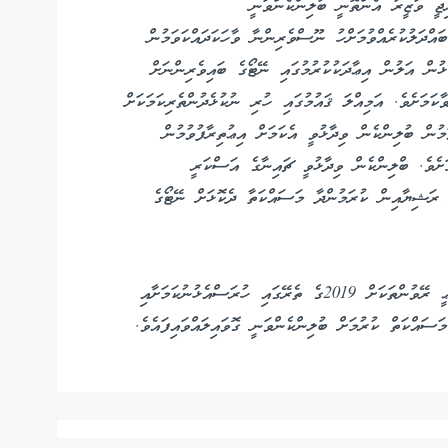
ިޖީ ވަޒީރު އެންތޮނީ ބުލިންކެންވަނީ
ައްދަލުކުރެއްވުމަށްހު ނޫސްވެރިންނާ ވާހަކަދައްކަވަމުން
ޅުން އަލުން އިޢާދަކުކުރުމުގައި ނޭޓޯގެ ބައިވެރިންނަށް
ަމަށެވެ. އަމިއްލަ ޤައުމުގައި ހުރި ނުކުޅެދުންތެރިކަމަކަށް
ުން ބުލިންކެން ވިދާޅުވީ އެކަމަށް އިޢުތިރާފުވުމުން
މަށެވެ. ބްލިންކެން ވިދާޅުވީ ޗައިނާގެ އަސްކަރީ
ް ރަޝިޔާއިން ކުރަމުންދާ މަސައްކަތާ ދެކޮޅަށް ނޭޓޯގެ
ތުރުކީވިލާތުން ރަޝިޔާގެ ހަތިޔަރު ގަތުމުން ނޭޓޯގެ ދިފާޢީ ރޭވުންތަކަށް 2019ގެ ތެރޭގައި ހުރަސްއެޅުނުކަމަށާއި
ަސައްކަތް ކުރުމަށް ބުލިންކެންވަނީ ގޮވައިލައްވައިފައެވެ.