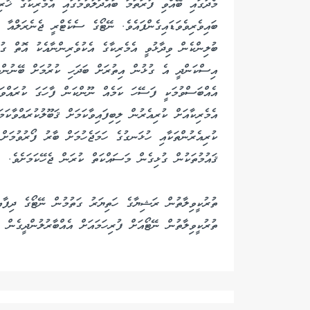
މެދުގައި ބޭއްވި ފުރަތަމަ ބައްދަލުވުމުގައި އެމެރިކާގެ ޚާރ
ބައިވެރިވެވަޑައިގެންފައެވެ. ނޭޓޯގެ ސެކެޓްރީ ޖެނެރަލްއާ ބ
ބުލިންކެން ވިދާޅުވީ އެމެރިކާގެ އެކުވެރިންނާއެކު އޮތް ގު
އިސްކަންދީ އެ ގުޅުން އިތުރަށް ބަދަހި ކުރުމަށް ބޭނުންވާކ
އެއްބަސްވުމަކީ ފަސޭހަ ކަމެއް ނޫންކަން ފާހަގަ ކުރައްވަމ
އެމެރިކާއަށް ކުރިއެރުން ލިބިފައިވާކަމަށް ޤަބޫލުކުރައްވާކަ
ކުރިއެރުންތަކާއި ހުޅަނގުގެ ހަމަޖެހުމަށް ބާރު ފޯރުވުމަށ
ޤައުމުތަކުން ގުޅިގެން މަސައްކަތް ކުރަން ޖެހޭކަމަށެވެ.
ތުރުކީވިލާތުން ނޭޓޯއަށް ފުރިހަމައަށް އެއްބާރުލުންދީގެން މ