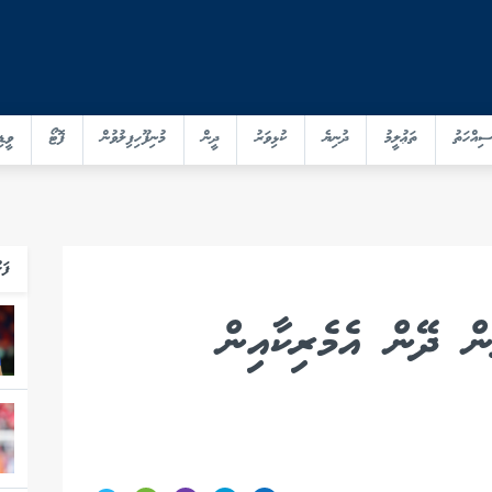
ސިއްހަތު
ތަޢުލީމު
ދުނިޔެ
ކުޅިވަރު
ދީން
މުނިފޫހިފިލުވުން
ފޮޓޯ
ވީޑި
ފަހ
ން ދޭން އެމެރިކާއިން