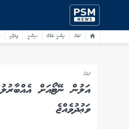
ޚަބަރު
ރިޔާސީ ބަޔާން
ސިޔާސީ
ވިޔަފާރި
ޚަބަރު
އަލުން ނޭޓޯއަށް އެއްބާރުލު
ވަޢުދުވެއްޖެ