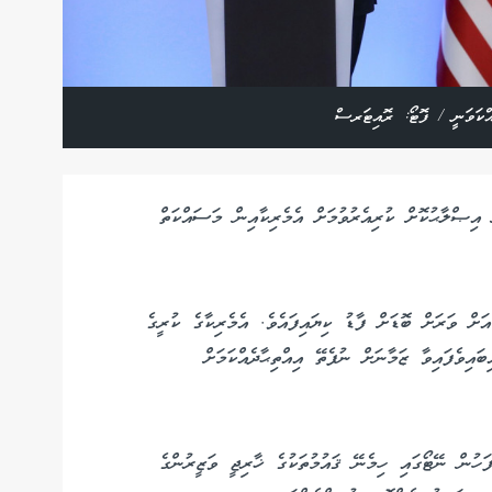
ައްކަވަނީ / ފޮޓޯ: ރޮއިޓަރސް
އިޞްލާޙުކޮށް ކުރިއެރުވުމަށް އެމެރިކާއިން މަސައްކަތް
އަށް ވަރަށް ބޮޑަށް ފާޑު ކިޔައިފައެވެ. އެމެރިކާގެ ކުރީގެ
އިވެފައިވާ ޒަމާނަށް ނުފެތޭ އިއްތިޙާދެއްކަމަށް
ފަހުން ނޭޓޯގައި ހިމެނޭ ޤައުމުތަކުގެ ޚާރިޖީ ވަޒީރުންގެ