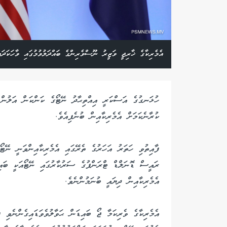
އެމެރިކާގެ ޚާރިޖީ ވަޒީރު ނޫސްވެރިންގެ ބައްދަލުވުމުގައި ވާހަކަދ
ހުޅަނގުގެ އަސްކަރީ އިއްތިޙާދު ނޭޓޯގެ ކަންކަން އަލުން 
ކުރާނެކަމަށް އެމެރިކާއިން ބުނެފިއެވެ.
ފާއިތުވި ހަތަރު އަހަރުގެ ތެރޭގައި އެމެރިކާއިންވަނީ ނޭޓޯ
ރައީސް ޑޮނަލްޑް ޓްރަންޕުގެ ސަރުކާރުގައި ނޭޓޯއަކީ ބައިބަ
އެމެރިކާއިން ދިޔައީ ބުނަމުންނެވެ.
އެމެރިކާގެ ވެރިކަމާ ޖޯ ބައިޑަން ޙަވާލުވެވަޑައިގެންނެވި 