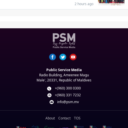
2 hours ago
Public Service Media
Radio Building, Ameenee Magu
Male', 20331, Republic of Maldives
+(960) 300 0300
+(960) 331 7232
info@psm.mv
About
Contact
TOS