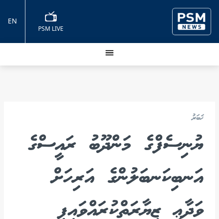
EN
PSM LIVE
ޚަބަރު
ޔުނިސެފްގެ މަންދޫބު ރައީސްގެ
އަނބިކަނބަލުންގެ އަރިހަށް
ވަދާޢީ ޒިޔާރަތްކުރައްވައިފި