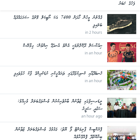
ފަހުގެ ޚަބަރު
ގެއްލުނު މީހުން ހޯދަން 7400 އަކަ ނޯޓިކަލް މޭލުގެ ސަރަޙައްދެއް
ބަލައިފި
in 2 hours
ނިއުކާސަލް ދޫކޮށްލުމަކީ އެންމެ އުނދަގޫ ނިންމުން: ގިމާރޭސް
in an hour
ހެނބަދޫއާއި ކެނދިކުޅުދޫގައި ތަރައްޤީކުރި ކުޑަކުދިންގެ ޕާކު ހުޅުވައިފި
in an hour
ލީޑަރޝިޕުގައި ޒުވާނުން ބާރުވެރިކުރުން މުސްތަޤުބަލަށް މުހިއްމު:
ސަޢުދީ ސަފީރު
an hour ago
ޕްރެކްޓިސް ޕާލިމަންޓް ފޯ ޔޫތު: ޤައުމުގެ މުސްތަޤުބަލަށް ޒުވާނުން
ބިނާކޮށްދޭ ޕްރޮގްރާމެއް