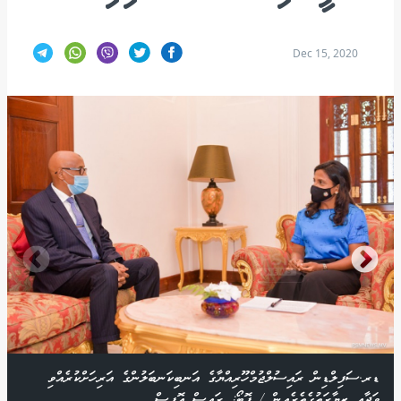
Dec 15, 2020
ޑރ.ސަފިލްޑިން ރައިސުލްޖުމްހޫރިއްޔާގެ އަނބިކަނބަލުންގެ އަރިހަށްކުރެއްވި
ވަދާޢީ ޒިޔާރަތުގެތެރެއިން / ފޮޓޯ: ރައިސް އޮފީސް