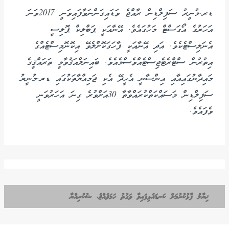
ޑރ.މުނީރު ސަފިލްޑިން ރާއްޖެ ވަޑައިގަންނަވާފައިވަނީ 2017ވަނަ
އަހަރުގެ އޯގަސްޓް މަހުގައެވެ. އޭނާއަކީ ޕަބްލިކް ޕޮލިސީ
އެނަލިސްޓެކެވެ. އަދި އޭނާއަކީ ފާހަގަކޮށްލެވޭ އިކޮނޮމިސްޓެއްގެ
އިތުރުން ސްޓްރެޓެޖިސްޓެއްވެސްމެއެވެ. ބައިނަލްއަޤުވާމީ ތަރައްޤީގެ
މައިދާނުގައިއާއި އިންސާނީ އެހީދޭ އެކި ޖަމިއްޔާތަކުގައި ޑރ.މުނީރު
ސަފިލްޑިން މަސައްކަތްކުރައްވާތާ 30އަށްވުރެ ގިނަ އަހަރުވަނީ
ވެފައެވެ.
ޚިޔާލު ފާޅުކުރުމަށް ކަނޑައެޅިފައިވާ ވަގުތު ހަމަވެއްޖެ، ޝުކުރިއްޔާ