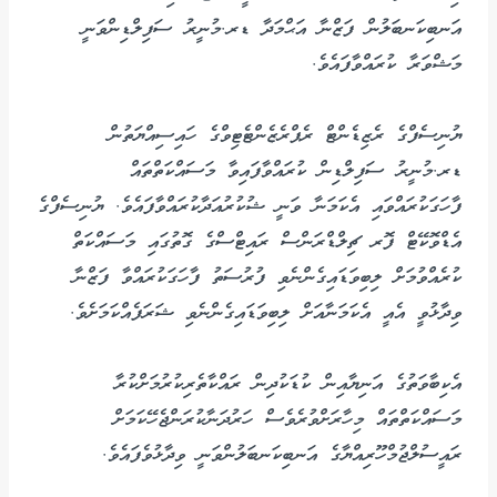
އަނބިކަނބަލުން ފަޒްނާ އަޙްމަދާ ޑރ.މުނީރު ސަފިލްޑިންވަނީ
މަޝްވަރާ ކުރައްވާފައެވެ.
ޔުނިސެފްގެ ރެޒިޑެންޓް ރެޕްރެޒެންޓެޓިވްގެ ހައިސިއްޔަތުން
ޑރ.މުނީރު ސަފިލްޑިން ކުރައްވާފައިވާ މަސައްކަތްތައް
ފާހަގަކުރައްވައި އެކަމަނާ ވަނީ ޝުކުރުއަދާކުރައްވާފައެވެ. ޔުނިސެފްގެ
އެޑްވޮކޭޓް ފޮރ ޗިލްޑްރަންސް ރައިޓްސްގެ ގޮތުގައި މަސައްކަތް
ކުރެއްވުމަށް ލިބިވަޑައިގެންނެވި ފުރުސަތު ފާހަގަކުރައްވާ ފަޒްނާ
ވިދާޅުވީ އެއީ އެކަމަނާއަށް ލިބިވަޑައިގެންނެވި ޝަރަފެއްކަމަށެވެ.
އެކިބާވަތުގެ އަނިޔާއިން ކުޑަކުދިން ރައްކާތެރިކުރުމަށްކުރާ
މަސައްކަތްތައް މިހާރަށްވުރެވެސް ހަރުދަނާކުރަންޖެހޭކަމަށް
ރައީސުލްޖުމްހޫރިއްޔާގެ އަނބިކަނބަލުންވަނީ ވިދާޅުވެފައެވެ.