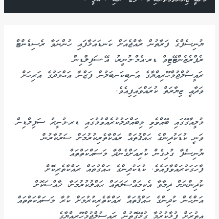
ޔުނިސެފްގެ ފަރާތުން ރާއްޖެއަށް ކަނޑައަޅާފައި ހުންނަވާ ރެސިޑެންޓް
ރެޕްރެޒެންޓޭޓިވް ޑރ.އެމް.މުނީރު، އޭ.ސަފިލްޑިން
ރައީސުލްޖުމްހޫރިއްޔާގެ އަނބިކަނބަލުން ފަޒްނާ އަޙްމަދުގެ އަރިހަށް
ވަދާޢީ ޒިޔާރަތް ކުރައްވައިފިއެވެ.
މުލީއާގޭގައި ބޭއްވެވި މިބައްދަލުކުރެއްވުމުގައި ޑރ.މުނީރު ސަފިލްޑިން
ވަނީ ކުޑަކުދިންގެ ޙައްޤުތައް ރައްކާތެރިކުރުމަށް ސަރުކާރުން
ޔުނިސެފާ ގުޅިގެން ކުރިއަށްގެންދާ މަސައްކަތްތައް
ފާހަގަކުރައްވާފައެވެ. ކުޑަކުދިންގެ ޙައްގުތައް ރައްކާތެރިކޮށް
ކުދިންނަށް ދިމާވާ އެކިމައްސަލަތައް ޙައްލުކުރުމަށާ، ޚާއްސަކޮށް
އަންހެން ކުދިންގެ ޙައްޤުތައް ރައްކާތެރިކުރުމަށް ކުރާ މަސައްކަތްތައް
އިތުރަށް ފުޅާކުރުމާ ގުޅޭގޮތުން ރައީސުލްޖުމްހޫރިއްޔާގެ