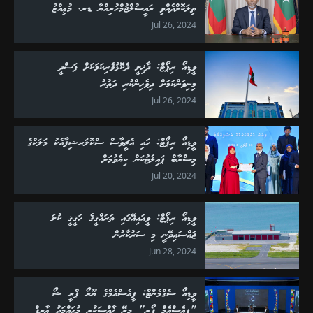
ތިލަކޮށްދެއްވި ރައީސުލްޖުމްހުރިއްޔާ ޑރ. މުޢިއްޒު
Jul 26, 2024
ވީޑިއޯ ރިޕޯޓް: ދާޚިލީ ދެކޮޅުވެރިކަމަކަށް ފަސްދީ
މިނިވަންކަމަށް ދިވެހިންކުރި ދަތުރު
Jul 26, 2024
ވީޑިއޯ ރިޕޯޓް: ހައި އެޗީވާސް ސްކޮލަރޝިޕާއެކު މަލަކްގެ
މިސްރާބް ޕައިލެޓުކަން ކިޔެވުމަށް
Jul 20, 2024
ވީޑިއޯ ރިޕޯޓް: ވީއައިއޭގައި ތަރައްޤީގެ ހަޤީޤީ ކުލަ
ޖައްސައިދޭނީ މި ސަރުކާރުން
Jun 28, 2024
ވީޑިއޯ ސެގްމެންޓް: ޕީއެސްއެމްގެ ޔޫރޯ ޕްރީ ޝޯ
"ޕީއެސްއެމް ފޯރި" މިރޭ ޚާއްސަކުރީ މުޙައްމަދު ޢާރިފް