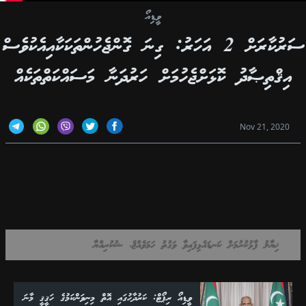
ވީޑިއޯ
ސަރުކާރަށް 2 އަހަރު: ގިނަ ގޮންޖެހުންތަކަކާއިއެކުވެސް
އިޤްތިޞާދު ކޮޅަށްޖެހުމަށް ހަރުދަނާ މަސައްކަތްތަކެއް
Nov 21, 2020
ޚިޔާލު ފާޅުކުރުމަށް ކަނޑައެޅިފައިވާ ވަގުތު ހަމަވެއްޖެ، ޝުކުރިއްޔާ
ވީޑިއޯ ރިޕޯޓް: ކަރުދާހުގައި އޮތް މިނިވަންކަމުގެ ހަޤީޤީ މާނަ