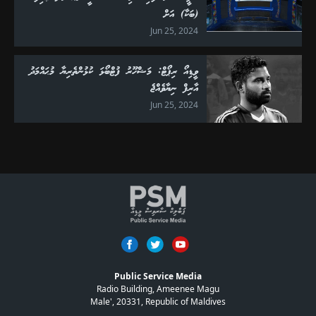
(ބަކާ) އަށް
Jun 25, 2024
ވީޑިއޯ ރިޕޯޓް: މަޝްހޫރު ފުޓްބޯޅަ ކުޅުންތެރިޔާ މުޙައްމަދު
އާރިފް ނިޔާވެއްޖެ
Jun 25, 2024
Public Service Media
Radio Building, Ameenee Magu
Male', 20331, Republic of Maldives