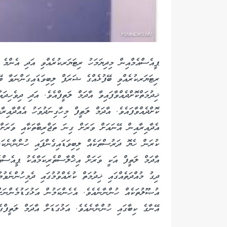
ޕީއެސްއެމްއިން މިދިޔަމަހު ރިޓަޔަރކުރެއްވި އަދި އެންމެ 
ކޮށްދެއްވާފައެވެ. އާދަމް ލަޠީފް މިހާގިނަދުވަހު އެއްދާއިރާ
އެދާއިރާއިން އޭނައަށް ވަރަށް ގިނަ ތަޖްރިބާތަކާއި ވަރަށ
ކުރަން ހެޔޮ ދަރުސްތަކެއް ލިބިވަޑައިގެންފައި ހުންނާނެކަނ
އާދަމް ލަތީފް އަކީ ވަރަށް އިޚްލާސްތެރިކަމާއެކު ޕީއެސްއެ
ދިގު މުއްދަތެއްގައި ޚިދުމަތް ކުރެއްވުމުގައި ދެމިހުންނެވުމ
އުޞޫލުތަކެއް ހުންނާނެއެވެ. އެހެންކަމުން އަޅުގަޑުމެންނަށ
އޭނާގެ ކިބާގައި ހުންނާނެއެވެ. އަޅުގަޑަށް އާދަމް ލަތީފްގެ