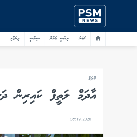
ޚަބަރު
ރިޔާސީ ބަޔާން
ސިޔާސީ
ވިޔަފާރި
ކޮލަމް
އާދަމް ލަތީފް ކައިރިން ދަ
Oct 19, 2020