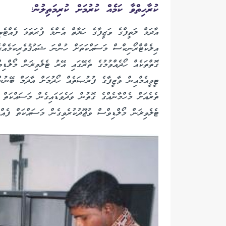
ކުރާހިތްވާ ކަމެއް ކުރުމަށް ކުރިމަތިލުން؛
އާދަމް ލަތީފްގެ ވަޒީފާގެ ހަޔާތް އެންމެ ފުރަތަމަ ފެއްޓެވ
އިލެކްޓްރޯނިކްސް މަސައްކަތަށް ހުންނަ ޝައުޤުވެރިކަމެއްގެ
ގޮތްތަކެއް ހޯދެއްވުމުގެ ތެރޭގައި އޭރު ޓެލެވިޜަން މޯލްޑިވ
ޓީވީއެމްއިން ވާޒީފާގެ ފުރުޞަތެއް ހޯދުމަށް އާދަމް ބޭނުން
ތެރެއަށް މެހްމާނެއްގެ ގޮތުން ވަދެވަޑައިގެން މަސައްކަތް ބ
ޓެލެވިޜަން މޯލްޑިވްސް ވުޖޫދުކުރެވިގެން މަސައްކަތް ފެއްޓު