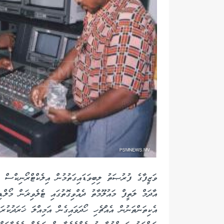
ވަޒީފާގެ ފުރުޞަތު ލިބިވަޑައިގަތުމުން އިލެކްޓްރޯނިކްސް ދ
އާދަމް ލަތީފް މައުލޫމާތު ދެއްވިގޮތުގައި ޓެލެވިޜަން މޯލް
އެކިތަންތަނުން އެއްޗެހި ހޯދަވައިގެން އަމިއްލަ ޚަރަދުކުރަ