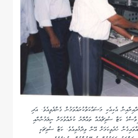
ާއިރާއިން އެކިއެކި މަސައްކަތްކުރައްވަމުން ގެންދެވީއެވެ. އަދި
ޑިވްސްގެ ކަޓް ސުވިޗްއެއް ތައްޔާރު ކުރެއްވުމަށް ނީލަމުންނާއި
އްވައިގެން ހެދެވީކަމަށް އޭނާ ވިދާޅުވިއެވެ. ކަޓް ސުވިޗަކީ