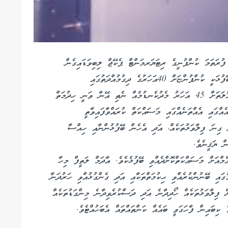
ފުރަތަމަ ކުންފުނީގެ ރިޓަޔަރމަންޓް ޕެކޭޖް ލިބިވަޑައިގެން
ރިޓަޔަރކުރެއްވި ބޭފުޅެއްގެ ޝަރަފް ލިބިވަޑައިގަންނަވާ ބޭފުޅަކީ ކުންފުންޏަށް 40އަހަރުގެ ދިގުމުއްދަތުގައި
ޚިދުމަތްކޮށްދެއްވާފައިވާ އާދަމް ލަތީފްއެވެ. އަދި ދިވެހިދައުލަތަށް 45 އަހަރު މެދުކެނޑުމެއް ނެތި އޭނާ ވަނީ ހިދުމަތް
އެއްގައި އެއްތަނެއްގައި މަސައްކަތް ކުރައްވާފައިވާތީ
ް ގިނަ ފިލާވަޅުތަކެއް، އަދި އެހެން ބޭފުޅުންނާއި ހިއްސާ
ް ޔަޤީނެވެ.
މްއަށް މަސައްކަތްކޮށްދެއްވި ބޭފުޅެކެވެ. އާދަމް ލަތީފް މިހާ
ުގައި ބޭނުންކުރެއްވި ޙިކުމަތްތަކާއި އަދި ގެންގުޅުއްވި ހަރުދަނާ
ް ފިލާވަޅުތަކެއް ހޯދިދާނެ އަދި ދަސްކުރެވިދާނެ މިންގަޑުތަކެއް
 ކިބައިން ފާހަގަވީ ބައެއް ކަންތައްތައް އެބަހުއްޓެވެ.