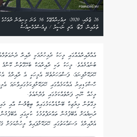
ރަސްމިއްޔާތުގައި އާދަމް
26 ޖުލައި، 2020: ދިވެހިރާއްޖޭގެ 56
ތެރެއިން. ފޮޓޯ: އަލީ ނަސީރު / ޕީއެސްއެމްނިއުސް
އެއްދާއިރާއެއްގައި މީހަކު ދެމިހުރުމަކީ ދާއިރާ ދެނެގަތުމާއ
ބުނެއުޅެއެވެ. މީހަކު ވަކި ދާއިރާއަކާ ބެހޭގޮތުން ކޮންމެ 
ހޭދަކޮށްފިނަމަ، ފަސްއަހަރުތެރޭ އެމީހަކީ އެ ދާއިރާގެ އެކ
ހާސްގަޑިއިރު އެއްކަމެއްގައި ހޭދަކޮށްފިކަމުގައިވާނަމަ އެމީ
މީހެއް ނޫނީ ފަރާތެއްކަމުގައި ވެދާނެއެވެ.
މިގޮތުން މިޔުޒިކް ބޭންޑެއްކަމުގައިވާ ބީޓްލްސް އާއި މައިކ
ދުނިޔެއަށް އެބޭފުޅުން ތަޢާރަފްވުމުގެ ކުރީގައި އެބޭފުޅުން
އެދާއިރާގެ މަސައްކަތުގައި ހޭދަކޮށްފައިވާ މީހުންކަމަށް ޤަބޫ