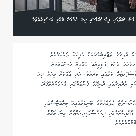
 ވަނަ މިނިވަން ދުވަހުގެ މުނާސަބަތުގައި ޕީއެސްއެމްގައި ދިދަ ނެގުމަށް ބޭއްވި ރަސްމިއްޔާތުގެ
ެކު ދާއިރާގެ ތަޖްރިބާކާރަކަށް އެމީހަކު ވާނެކަމެކެވެ.
ދުވަހަކު އެންމެ ގަޑިއިރެއް އެދާއިރާ ދަސްކުރުމަށް
ްސްޕާރޓެއް ކަމުގައި ވެދެއެވެ. އަދި އެގޮތަށް މީހަކު ދިހަ
ހަކީ އެދާއިރާގައި ދުނިޔޭގެ ފެންވަރުގައި ފާހަގަކުރެވޭފަދަ
ްރޯސޮފްޓް އުފެއްދުމުގެ ބާނީކަމުގައިވާ ބިލްގޭޓްސްއަކީ
 އެދާއިރާތަކުގައި ދިހަހާސްގަޑިއިރަށްވުރެ ގިނަ ވަޤުތު
ލްކުރެވެއެވެ.