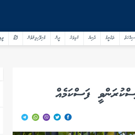
ސިއްހަތު
ތަޢުލީމު
ދުނިޔެ
ކުޅިވަރު
ދީން
މުނިފޫހިފިލުވުން
ފޮޓޯ
ވީޑި
ސްކުރަންވީ ފަސްކަމެއް