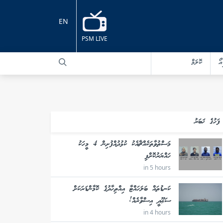
EN
PSM LIVE
އޯ
ކޮލަމް
ފަހުގެ ޚަބަރު
މަސްތުވާތަކެއްޗާއެކު ކުޅުދުއްފުށިން 4 މީހަކު
ހައްޔަރުކޮށްފި
in 5 hours
ކަނޑުތައް ބަލަހައްޓާ އިއްތިހާދުގެ ކޮމާންޑަރަކަށް
ސަޢޫދީ އިސްވާރެއް!
in 4 hours