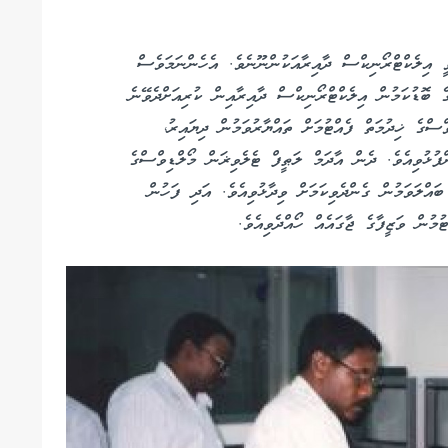
ީ އިލެކްޓްރޯނިކްސް ދާއިރާއަކުންނޫނެވެ. އެހެންނަމަވެސް
 ބޮޑުކަމުން އިލެކްޓްރޯނިކްސް ދާއިރާއިން ކުރިއަށްދެވޭނެ
ްސްގެ ޚިދުމަތް ފެއްޓުމަށް ތައްޔާރުވަމުން ދިޔައިރު،
ފުޅުވިއެވެ. ދެން އާދަމް ލަޠީފް ޓެލެވިޜަން މޯލްޑިވްސްގެ
ައްލަވަމުން ގެންދެވިކަމަށް ވިދާޅުވިއެވެ. އަދި ފަހުން
މުން ވަޒީފާގެ ޖާގައެއް ހޯއްދެވިއެވެ.