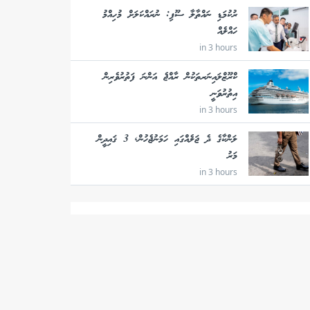
ރުކުމަޑި ނައްތާލާ ސޫފި: ނުރައްކަލަށް މުހިއްމު
ހައްލެއް
in 3 hours
ކްރޫޒްލައިނަރތަކުން ރާއްޖެ އަންނަ ފަތުރުވެރިން
އިތުރުވަނީ
in 3 hours
ލަންކާގެ ދެ ޖަލެއްގައި ހަމަނުޖެހުން, 3 ޤައިދީން
މަރު
in 3 hours