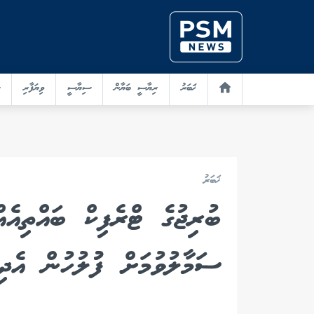
ޚަބަރު
ރިޔާސީ ބަޔާން
ސިޔާސީ
ވިޔަފާރި
ޚަބަރު
ބުރިޖުގެ ޓްރެފިކް ބައްތިއެއ
ސަމާލުވުމަށް ފުުލުހުން އެދިއ