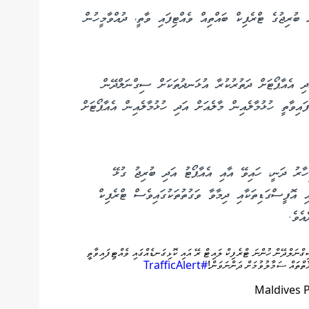
ުރިޖުގެ ޓްރެފިކް ބައްތިއް ވެއްޓިފައި ވާތީ، ދުއްވާމީހުން
ަދި އެއާޕޯޓަށް ދަތުރުކުރާ އުޅަނދުތަކަށް ސިގްނަލްދޭން
އިވާތީ ހުޅުމާލެއިން މާލެއަށް އަދި ހުޅުމާލެއިން އެއާޕޯޓަށް
ިހާރު ދަނީ، ހައިވޭ އާއި އެއާޕޯޓު އަދި ބުރިޖު ގުޅޭ
އި އޮފީސްގަޑިތަކާއި ދިމާވާ ވަގުތުތަކުގައިވެސް ޓްރެފިކް
އެވެ.
ގްނަލްދޭން ހުންނަ ޓްރެފިކް ލައިޓް ރޭ އައި ކޮޅިގަނޑެއްގައި ވެއްޓިފައިވާތީ
ރާތްތައް ސަމާލުވުމަށް ދަންނަވަން!
#TrafficAlert