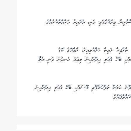
ްރީން ވިދާޅުވެފައި ވަނީ، އެލައިޓް މަރާމާތުކުރުމުގެ
ޓްރެފިކް ލައިޓް ހަލާކުވިއިރު، ރާއްޖޭގެ ބޮޑު
ާއި ބެހޭ ޤައުމީ އިދާރާއިން މިއަދު ހެނދުނު ވަނީ ޔެލޯ
ާނެ ކަމަށް ލަފާކުރެވޭތީ މޫސުމާއި ބެހޭ ޤައުމީ އިދާރާއިން
އްވާފައެވެ.