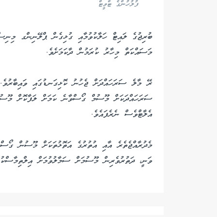
ފުލުހުންގެ ޓްވީޓް
ބުރިޖުގެ ލައިޓް ހަލާކުވުމާއި ގުޅިގެން ޕްލޭނިންގ މިނިސްޓ
މަސައްކަތް މިހާރު ކުރަމުން ދާކަމަށެވެ.
ރޭ މާލެ ސަރަހައްދަށް ޖެހުނު ކޮޅިގަނޑުގައި ވައިބާރުވެ. 
ސަރަހައްދަކަށް މޫސުމް ގޯސްވާނެ ކަމަށް ލަފާކޮށް މޫސުމ
އެލާޓްވެސް ނެރެފައެވެ.
މެދުރާއްޖެތެރެ އާއި އުތުރުގެ އަތޮޅުތަކަށް މޫސުން ގޯސްވ
ވަނީ، ދަތުރުވެރިން މޫސުމަށް ސަމާލުވުމަށް އިލްތިމާސްކުރަ