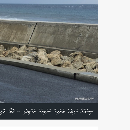
ސިނަމާލެ ބުރިޖުގެ ޓްރެފިކް ބައްތިއެއް ވެއްޓިފައި -- ފޮޓޯ: ޕޮލި