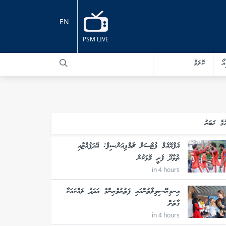
EN
PSM LIVE
އޯ
ކޮލަމް
ުގެ ޚަބަރު
އެފްއޭއެމް ފުޓްސަލް ޗެމްޕިއަންޝިޕް: އޭދަފުއްޓާއި
ތުޅާދޫ ފެށީ މޮޅަކުން
in 4 hours
އިނގިރޭސިވިލާތުންއައި ފަތުރުވެރިންގެ އަދަދު ލައްކައަކާ
ގާތަށް
in 4 hours