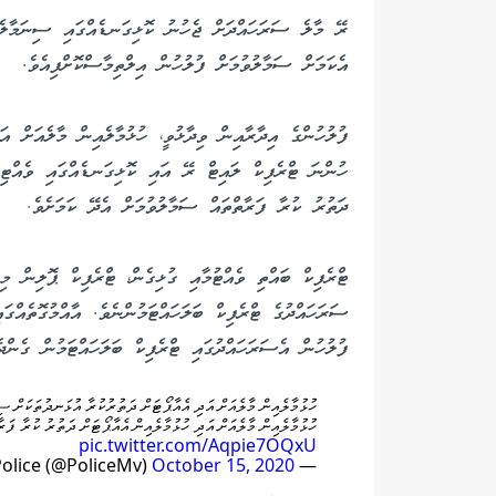
ރޭ މާލެ ސަރަހައްދަށް ޖެހުނު ކޮޅިގަނޑެއްގައި ސިނަމާލެ ބ
އެކަމަށް ސަމާލުވުމަށް ފުލުހުން އިލްތިމާސްކޮށްފިއެވެ.
ފުލުހުންގެ އިދާރާއިން ވިދާޅުވީ، ހުޅުމާލެއިން މާލެއަށް އ
ހުންނަ ޓްރެފިކް ލައިޓް ރޭ އައި ކޮޅިގަނޑެއްގައި ވެއްޓިފަ
ދަތުރު ކުރާ ފަރާތްތައް ސަމާލުވުމަށް އެދޭ ކަމަށެވެ.
ޓްރެފިކް ބައްތި ވެއްޓުމާއި ގުޅިގެން، ޓްރެފިކް ޕޮލިން މ
ސަރަހައްދުގެ ޓްރެފިކް ބަލަހައްޓަމުންނެވެ. އާއްމުގޮތެއްގަ
ފުލުހުން އެސަރަހައްދުގައި ޓްރެފިކް ބަލަހައްޓަމުން ގެންދެ
ހުޅުމާލެއިން މާލެއަށް އަދި އެއާޕޯޓަށް ދަތުރުކުރާ އުޅަނދުތަކަށް ސި
ހުޅުމާލެއިން މާލެއަށް އަދި ހުޅުމާލެއިން އެއާޕޯޓަށް ދަތުރު ކުރާ ފަ
pic.twitter.com/Aqpie7OQxU
October 15, 2020
— Maldives Police (@PoliceMv)