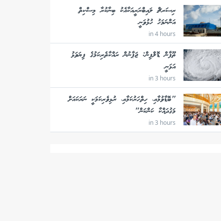
ރިސަރޗް ލައިބްރަރީއަކާއެކު ބިނާކުރާ މިސްކިތް
އަންނަމަހު ހުޅުވަނީ
in 4 hours
ތޫފާން ޑޮލްފިން: ޖަޕާނުން ރައްކާތެރިކަމުގެ ފިޔަވަޅު
އަޅަނީ
in 3 hours
"ބޮޑާވުމާއި، ހިތްހަރުކަމާއި، ރުޅިވެރިކަމަކީ ނަރަކައަށް
މަގުދައްކާ ކަންކަން"
in 3 hours