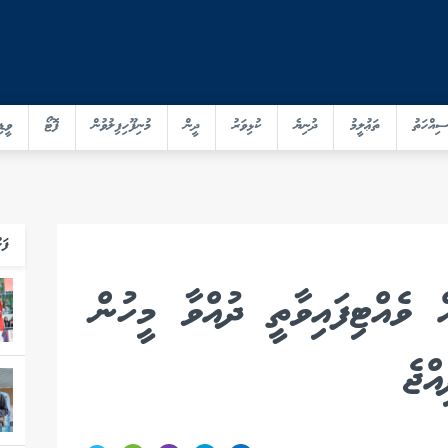
ސިއްހަތު
ތަޢުލީމު
ދުނިޔެ
ކުޅިވަރު
ދީން
މުނިފޫހިފިލުވުން
ފޮޓޯ
ވީޑި
ފަހ
ް ވެއްޓިފައިވާތީ ދުއްވާ މީހުން
ްޖެ