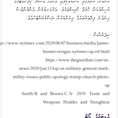
ކަންކަން ކުރުމުގައި ކަނޑައެޅިފައި އޮންނަ އުޞޫލު ހިފެހެއްޓުމުގެ
މުހިންމުކަން ހާމަވާ ހާދިސާތަކެވެ. އަޅުގަނޑުމެން އެންމެންވެސް
ގިނަގުނަ ފިލާވަޅުތަކެއް މިކަންކަމުން ދަސްކުރަންޖެހެއެވެ.
ރިފަރެންސް :
tps://www.nytimes.com/2020/06/07/business/media/james-
bennet-resigns-nytimes-op-ed.html
https://www.theguardian.com/us-
news/2020/jun/11/top-us-military-general-mark-
milley-issues-public-apology-trump-church-photo-
op
Smith.B and Brown.C.A, 2019, Tools and
Weapons Hodder and Stoughton
އެޑިޓަރުގެ ނޯޓް