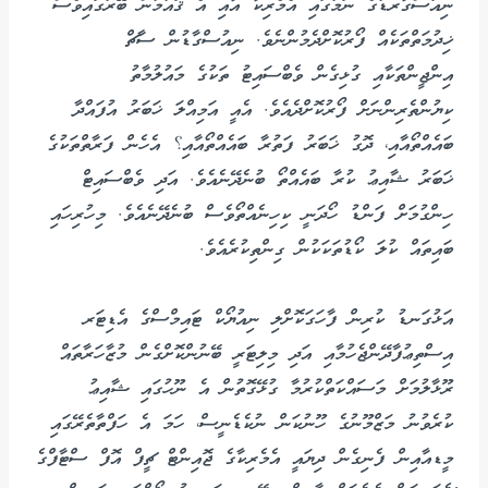
ނިއުސްގާރޑުގެ ނަމުގައި އެމެރިކާ އާއި އެ ޤައުމުން ބޭރުގައިވެސް
ޚިދުމަތްތަކެއް ފޯރުކޮށްދެމުންނެވެ. ނިއުސްގާޑުން ސާޗް
އިންޖީންތަކާއި ގުޅިގެން ވެބްސައިޓު ތަކުގެ މައުލުމާތު
ކިޔުންތެރިންނަށް ފޯރުކޮށްދެއެވެ. އެއީ އަމިއްލަ ޚަބަރު އުފައްދާ
ބައެއްތޯއާއި، ދޮގު ޚަބަރު ފަތުރާ ބައެއްތޯއާއި؟ އެހެން ފަރާތްތަކުގެ
ޚަބަރު ޝާއިޢު ކުރާ ބައެއްތޯ ބުނެދޭނެއެވެ. އަދި ވެބްސައިޓް
ހިންގުމަށް ފަންޑު ހޯދަނީ ކިހިނެއްތޯވެސް ބުނެދޭނެއެވެ. މިހުރިހައި
ބައިތައް ކުލަ ކޯޑުތަކަކުން ގިންތިކުރެއެވެ.
އަޅުގަނޑު ކުރިން ފާހަގަކޮށްލި ނިއުޔޯކް ޓައިމްސްގެ އެޑިޓަރ
އިސްތިޢުފާދޭންޖެހުމާއި އަދި މިލިޓަރީ ބޭނުންކޮށްގެން މުޒާހަރާތައް
ރޫޅާލުމަށް މަސައްކަތްކުރުމާ ގުޅޭގޮތުން އެ ނޫހުގައި ޝާއިޢު
ކުރެވުނު މަޒްމޫނުގެ ހޫނުކަން ނުކެޑެނީސް، ހަމަ އެ ހަފްތާތެރޭގައި
މީޑއާއިން ފެނިގެން ދިޔައީ އެމެރިކާގެ ޖޮއިންޓް ޗީފް އޮފް ސްޓާފްގެ