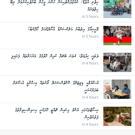
ރިވެލި އެވޯޑް: ނުކުޅެދުންތެރިކަން ހުންނަ މީހުން ބާރުވެރިކުރުމަށް ލިބޭ
ހިތްވަރެއް
in 5 hours
މޮރީނިއޯގެ އިތުބާރު އަލެކްސަންޑާ އާނޯލްޑްއަށް ހޯދޭނެބާ!
in 5 hours
ވަޠަނީ ޚިދުމަތް: 4ވަނަ ބެޗަށް ކުދިން ހޮވުމުގެ މަރުހަލާތައް ފަށައިފި
in 4 hours
އެސްއެމްއީ ޑިޖިޓަލްގެ ކޮންވެންޝަނަލް ލޯނުތައް އިސްލާމީ އުސޫލަށް
ބަދަލުކުރަނީ
in 4 hours
ރިސޯޓްތަކުގައި އެންމެ ގިނައިން ޗުއްޓީ ހޭދަކުރީ އިނގިރޭސިވިލާތުގެ
ފަތުރުވެރިން
in 4 hours