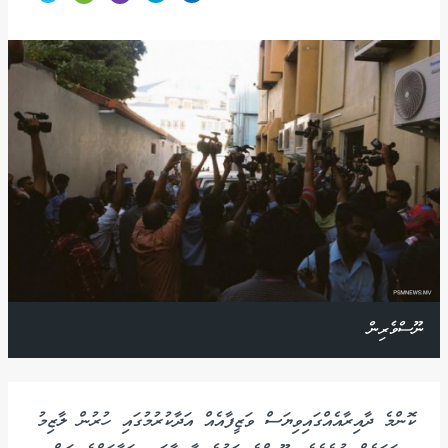
ނޫސްވެރިން
ކޮންމެ ދާއިރާއެއްގައިވިޔަސް ވަޒީފާއެއް އަދާކުރުމުގައި ހުރުން ލާޒިމު