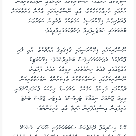
ސިފަތަކެއް ހުރެއެވެ. ނޫސްވެރިކަމުގެ ދާއިރާގައި ނަޒާޙަތްތެރިކަން
ހުރުމަކީ މުހިއްމުކަމެކެވެ. އެއީ، ނޫސްވެރިކަމަކީ އެހެން ފަރާތްތަކަށް
ފާރަވެރިވާން ޑިމޮކްރަސީގެ ހަމަތަކުގެ ތެރެއިން ހަތަރުވަނަ
ބާރުކަމުގައި ހަމަޖެހިފައިވާ ފަރާތްކަމުގައިވާތީއެވެ.
ނޫސްވެރިކަމާއި ޑިމޮކްރަސީއަކީ ގުޅިފައިފާ އެއްޗެކެވެ. އެއީ ލާރި
ފޮއްޗެއްގެ ދެފުށްކަމުގައިވެސް ބުނެވިދާނެއެވެ. ޑިމޮކްރަޓިކް
ވެއްޓެއްގައި ޤައުމު ހިންގުމުގައި މީޑިއާގެ ދައުރު ފުޅާއިރު،
ނޫސްވެރިކަމުގައި މަސައްކަތްކުރާ އެޑިޓަރުންގެ ނަޒާހަތްތެރިކަން
ދެއްކުމަކީ މުހިންމު ކަމެކެވެ. އަޅުގަނޑު މިވާހަކަ ފާހަގަމިކޮށްލަނީ
މިދިޔަ ޖޫންމަހު ނިއުޔޯކް ޓައިމްސްގެ އެޑިޓަރ ޖޭމްސް ބެނެޓް
ވަޒީފާއިން އިސްތިއުފާދިން ހާދިޘާ އާއި ގުޅިގެންނެވެ.
އޭނާ އިސްތިޢުފާ ދޭންޖެހުނު ސަބަބަކަށްވަނީ ނޫހުގައި ގެންގުޅޭ