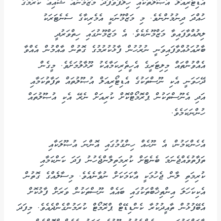
އެޑިޓޯރިއަލް އުޞޫލުތަކާއި ހިލާފުވާފަދަ މަޒްމޫނެއް ޝާއިޢު ކުރުމުގެ
ހުއްދަ ދިނުމުންނެވެ. މި މަޒްމޫނަކީ އެމެރިކާގެ ސެނެޓަރަކު
ލިޔުއްވާފައިވާ މަޒްމޫނެކެވެ. އެ މަޒްމޫނުގައި ހިތްވަރުދީ
ބާރުއަޅުއްވާފައިވަނީ ނުރުހުން ފާޅުކުރުމުގެ ގޮތުން ޢާއްމުން އެއްވާ
އެއްވުންތައް މިލިޓަރީގެ އެހީތެރިކަމާއެކު ރޫޅާލުމަށެވެ. މީގެން
ދޭހަވަނީ އެކި ނޫސްތަކުގެ އެޑިޓޯރިއަލް އުޞޫލުތައް ތަފާތުކަމާއި
އަދި އެނޫސްތަކުން ޕްރޮމޯޓްކޮށް ކުރިއަށް ނެރޭ އެކި އުޞޫލުތައް
ހުންނަކަމެވެ.
އެހެންކަމުން، އެ ނޫހެއް ހިންގުމުގައި އޮންނަ އުޞޫލަކާއި
ތަފާތުވެއްޖެނަމަ ބެނެޓަށް ކުރިމަތިލާންޖެހުނު ފަދަ ކަންކަމާއި
ކުރިމަތި ލާން ޖެހުމަކީ އާކަމަކަށް ނުވާނެއެވެ. މިސާލެއްގެ ގޮތުން
އެކިކަހަލަ އިންތިޚާބްތަކުގައި ބައެއް ނޫސްތަކުން ވަރަށް ފާޅުކޮށް
އެބޭފުޅުން ތާއީދުކުރާ ކެންޑިޑޭޓް ޕްރޮމޯޓް ކުރަމުންގެންދެއެވެ. މިފަދަ