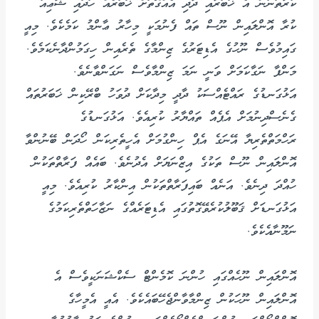
ކުރާތަނުން އެ ޚަބަރާއި ދާދި އެއްގޮތަށް ޚަބަރެއް ހަދައި ޝާޢިއު
ކުރާ އޮންލައިން ނޫސް ތައް ފެނުމަކީ މިހާރު ޢާންމު ކަމެކެވެ. މިއީ
ގައިމުވެސް ނޫހުގެ އެޑިޓަރުގެ ޒިންމާގެ ތެރެއިން ހިގަމުންދާނެކަމެވެ.
މަންފާ ނަގާކަމަށް ވަނީ ނަމަ ޒިންމާވެސް ނަގަންވާނެވެ.
އަޅުގަނޑުގެ ރައްޓެއްސަކު ދާދީ މިދާކަށް ދުވަހު ބްރޭކިން ޚަބަރުތައް
ގެނެސްދިނުމަށް އެޕެއް ތައްޔާރު ކުރިއެވެ. އަޅުގަނޑުގެ
ރަހްމަތްތެރިޔާ އޭނަގެ އެޕް ހިންގުމަށް އެހީތެރިކަން ހޯދަން ބޭނުންވާ
އޮންލައިން ނޫސް ތަކުގެ އިޒްނަޔަށް އެދުނެވެ. ބައެއް ފަރާތްތަކުން
ހުއްދަ ދިނެވެ. އަނެއް ބައިފަރާތްތަކުން އިންކާރު ކުރިއެވެ. މިއީ
އަޅުގަނޑަށް ޤަބޫލުކުރެވޭގޮތުގައި އެޑިޓަރެއްގެ ނަޒާހަތްތެރިކަމުގެ
ނަމޫނާއެކެވެ.
އޮންލައިން ނޫހެއްގައި ހުންނަ ކޮމެންޓް ސެކްޝަނަކީވެސް އެ
އޮންލައިން ނޫހަކުން ޒިންމާވާންޖެހޭބައެކެވެ. އެއީ އެމީހާގެ