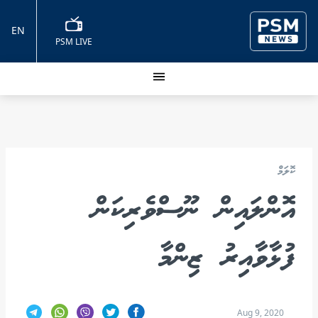
EN
PSM LIVE
ކޮލަމް
އޮންލައިން ނޫސްވެރިކަން
ފުޅާވާއިރު ޒިންމާ
Aug 9, 2020