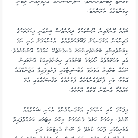
ކޮމެންޓް ލިބުނުވަރުންނެވެ. ސްޕޮންސަރުންގެ އެހީތެރިކަން ލިބެނީ
މިކަންކަމުގެ ތެރޭންނެވެ.
ބައެއް އޮންލައިން ނޫސްތަކުގެ ދިރުންވެސް ބިނާވަނީ މިހަމަތަކުގެ
މަތިންކަން އަޅުގަނޑަށް ޤަބޫލުކުރެވެއެވެ. އެހެންކަމަށް ވަނީ ނަމަ
ކިޔުންތެރިނާއި ބެލުންތެރިންނަށް އެނގެންޖެހޭ ހައްޤެއް އޮންނާނެއެވެ.
އެއީ މައުލޫމާތެއް ހޯދުމުގެ ބޭނުމުގައި ކިޔުންތެރިއަކު އޮންލައިން
ނޫހެއް ބަލާއިރު އެވަދެވޭ ވެބްސައިޓްގައި ފޮރުވިފައިވާ އެޖެންޑާއެއް
އޮތްތޯ، ވަކި ޕްރޮޕެގެންޑާއެއް ފެތުރުމުގެ މަޤްޞަދެއްގައި އުޅޭ
ބައެއްތޯ އެނގޭނެ ގޮތެއް އޮތުމެވެ.
މިފަހާގަ ކުރި ކަންކަމަކީ އަޅުގަނޑުމެންގެ އެކަނި ޝަކުވާއެއް
ނޫނެވެ. މިކަމަށް ހަލެއް ގެނައުމަށް، މިހާރު ރިޓަޔަރ ކުރައްވާފައިވާ
އެމެރިކާގައި ފާހަގަ ކުރެވޭ ދެ ނޫސް އެޑިޓަރަކު ދަނީ