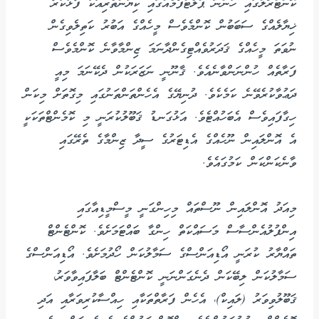
ކޮންޓްރޯލްގައި ހުންނަ ޕްލެޓްފޯމެއްގައި ކިޔުންތެރިއަކު ފާޅުކުރާ
ޚިޔާލެއްގެ ސަބަބުން ކޮންމެވެސް މީހެއްގެ އަބުރު ކަތިލެވިގެން
ނުވަތަ މީހެއްގެ ޤަދަރުވެއްޓިގެންދާނަމަ ޒިންމާވާނެ ކޮންމެވެސް
ފަރާތެއް ހުންނަންވާނެއެވެ. ޤާނޫނީ ނަޒަރަކުން ދެކޭނަމަ މިއީ
ދަޢުވާކުރެވޭނެ ކަމެކެވެ. ދުނިޔޭގެ އެހެންތަންތަނުގައި މިގޮތަށް މިކަން
ހިގާފައިވެސް އެބަހުއްޓެވެ. އަޅުގަނޑު ޤަބޫލުކުރަނީ މި ކޮމެންޓްތަކަކީ
އެ އޮންލައިން ނޫހެއްގެ އެޑިޓަރުގެ ސީދާ ޒިންމާގެ ތެރޭގައި
ވާނެކަންކަން ކަމުގައެވެ.
މިއަދު އޮންލައިން ނޫސްތައް މިހިންގަނީ މީސްމީޑިއާގައި
އިންފުލުއެންސާސް މަސައްކަތް ހިންގާ ބައްޓަމަށެވެ. ކޮންޓެންޓް
ތައްޔާރު ކުރަނީ އޯޑިއަންސްގެ ސަމާލުކަން ހޯދުމަށެވެ. އޯޑިއަންސްގެ
ސަމާލުކަން ލިބޭކަން ދެނެގަންނަނީ ކޮންޓެންޓް ބަލާފައިވާވަރު،
ޤަބޫލުވިވަރު (ލައިކް)، އެހެން ފަރާތްތަކާއި ހިއްސާކުރިވަރާއި އަދި