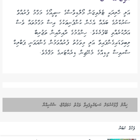
އަލީ ޚާލިދަކީ ޓެލެވިޒަން މޯލްޑިވްސްގެ ސީއީއޯގެ މަގާމު ފުރުއްވާ
ސަރުކާރުގެ ބައެއް އެހެން ކުންފުނިތަކުގެ އިސް މަގާމުތައް ވެސް
އަދާކުރެއްވި ބޭފުޅެކެވެ. ހިންގުމުގެ ދާއިރާއިން ތަޖުރިބާ
ލިބިވަޑައިގެންފައިވާ އަލީ މިވަގުތު ފުރުއްވަމުން ގެންދަވަނީ ޕަބްލިކް
ސާރވިސް މީޑިއާގެ މެނޭޖިން ޑިރެކްޓަރގެ މަޤާމެވެ.
ޚިޔާލު ފާޅުކުރުމަށް ކަނޑައެޅިފައިވާ ވަގުތު ހަމަވެއްޖެ، ޝުކުރިއްޔާ
ފަހުގެ ޚަބަރު