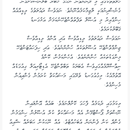
ހާލަތްތަކުގައި މި ދެންނެވުނު ނޫހުގެ ޚަބަރު ބެލެންސްކޮށްގެން
ގެނެސްދިނުމަކީ ލާޒިމްކަމެއްނޫނެވެ. ނަމަވެސް ދައުލަތުގެ މީޑީއާއެއް
ހިންގާއިރު މި އުޞޫލާ ތަފާތުވާންޖެހޭނެކަމަށް އަޅުގަނޑު
ޤަބޫލުކުރަމެވެ.
ނަމަވެސް، ދައުލަތުގެ މީޑިއާވެސް އަދި އާންމު މީޑިއާވެސް
ޒިންމާވާންޖެހޭ އުޞޫލުތަކެއް ހުންނާނެއެވެ. އަދި ހިފަހައްޓަންޖެހޭ
މިންގަޑުތަކެއް ހުންނާނެއެވެ. އެހެންކަމުން، ކޮންމެ
ނިވްސްރޫމެއްގައިވެސް އެބަޔަކު ތަބާވާންޖެހޭ އެޑިޓޯރިއަލް ގިއުގަޑެއް
އޮތުމާއެކު، މިގުއުގަނޑު ތެރޭގައި މަސައްކަތް ކުރަމުން ގެންދިއުން
މުހިންމެވެ.
މިކަމުގައި ދެކަމެއް ފާހަގަ ކޮށްލާނަމެވެ. ބައެއް އޮންލައިން
ނޫސްތަށް ޕޯސްޓްމޭން އެއް މަސައްކަތް ކުރާ އުޞޫލުން ހިންގަމުން
ގެންދާ ކަން ފެންނަން އެބަހުއްޓެވެ. އެއް ނޫހަކުން ޙަބަރެއް ޝާއިޢު