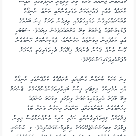
ޗެއަރމަން ޖެނެރަލް މާރކް މިލޭ މިލިޓަރީ ޔުނިފޯމްގައި ރައީސް
ޓްރަމްޕް އާއެކީ ފައްޅިއަކަށް ވަޑައިގެންނެވި ތަނެވެ. ޔުނިފޯމް
ތުރުކުރައްވައިގެން ވަޑައިގަތުމާއި ވިދިގެން ވަރަށް ގިނަ ބައެއްގެ
ފާޑުކިޔުންތައް ޖެނެރަލް މިލޭ އަށްރައްދުވެގެން ދިޔައެވެ. ސަބަބަކީ
އެއީ ކެމްޕެއިން އިވެންޓެއް ކަމުންނެވެ. ފާޑުކިޔުންތަށް ހޫނުވެގެން
ގޮސް އެންމެ ފަހުން ޖެނެރަލް މިލޭއަށް ޖެހިވަޑައިގަތީ އެކަމަށް
މާފަށްއެދިވަޑައިގަންނަވާށެވެ.
ގިނަ ބަޔަކު ބުނަމުން ގެންދިޔައީ ޓްރަމްޕްގެ ކެމްޕޭނުގައި ޔުނިފޯމް
އެޅި އެމެރިކާގެ މިލިޓަރީ މީހުން ބައިވެރިވަމުންގެންދާކަމެވެ. ޖެނެރަލް
މިލޭ މާފަށް އެދިވަޑައިގަނަމުން ވިދާޅުވީ މިކަހަލަ ކަންތައް
މިހެންވެގެން ނުވާނެކަމަށާއި އޭނާއަށް މިކަމުން ވަރަށް ބޮޑު
ފިލާވަޅެއް ލިބިވަޑައިގެންނެވި ކަމާއި ހުރިހާ އެންމެނަށްވެސް މިއިން
ފިލާވަޅު ލިބިގަންނަންޖެހޭކަމަށް އިލްތިމާސްކުރެއްވިއެވެ. މި ހުންނަނީ