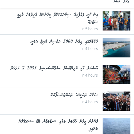
ފަހުގެ ޚަބަރު
އިންސާނީ ވަގުފާރީގެ ޝިކާރައަކަށްވާ މީހުންނަށް އެހީވުމަށް ދާއިމީ
ސެޓަޕެއް
in 5 hours
ހުޅުމާލޭގައި އިތުރު 5000 ހައުސިން ޔުނިޓް އަޅަނީ
in 4 hours
އާސެނަލް އާއި އެމިރޭޓްސްގެ ސްޕޮންސަރޝިޕް 2033 އާ ހަމައަށް
in 4 hours
ސަލާހް ތުރުކީޔޭގެ ތުރަބްޒޮންސްޕޯއަށް
in 4 hours
ގެއްލުނު މީހުން ހޯދުމަށް ވަޔާއި ކަނޑުމަގުން ބޮޑު ސަރަޙައްދެއް
ބަލައިފި