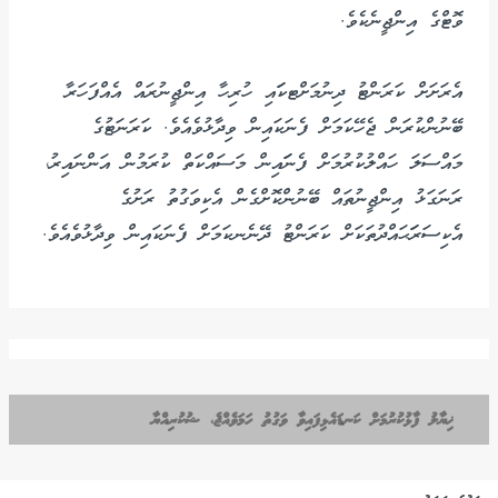
ވޮޓްގެ އިންޖީނެކެވެ.
އެރަށަށް ކަރަންޓު ދިނުމަށްޓކަައި ހުރިހާ އިންޖީނުރައް އެއްފަހަރާ
ބޭނުންކުރަން ޖެހޭކަމަށް ފެނަކައިން ވިދާޅުވެއެވެ. ކަރަނަޓުގެ
މައްސަލަ ހައްލުކުރުމަށް ފެނަައިން މަސައްކަތް ކުރަމުން އަންނައިރު،
ރަނަގަޅު އިންޖީނުތައް ބޭނުންކޮށްގެން އެކިވަގުތު ރަށުގެ
އެކިސަރަަޙައްދުތަކަށް ކަރަންޓު ދޭނެނކަމަށް ފެނަކައިން ވިދާޅުވެއެވެ.
ޚިޔާލު ފާޅުކުރުމަށް ކަނޑައެޅިފައިވާ ވަގުތު ހަމަވެއްޖެ، ޝުކުރިއްޔާ