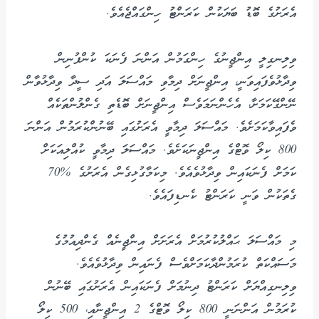
އެރަށުގެ ބޮޑު ބަޔަކުން ކަރަންޓު ހިންގައްޖެއެވެ.
ވިލިނގިލީ އިންޖީނުގެ ހިންގަމުން އަންނަ ފެނަކަ ކުންފުނިން
ވިދާޅުވެފައިވަނީ، އިންޖީނަށް ދިމާވި މައްސަލަ އަދި ސީދާ ވިދާޅުވާން
ނޭންގޭކަމަށާ، އެހެންނަމަވެސް އިންޖީނަށް ބޮޑެތި ގެންލުންތަކެއް
ވެފައިވާކަމަށެވެ. މައްސަލަ ދިމާވީ އެރަށުގައި ބޭނުންކުރަމުން އަންނަ
800 ކިލޯ ވޮޓްގެ އިންޖީނަކަށެވެ. މައްސަލަ ދިމާވީ ކުއްލިއަކަށް
ކަމަށް ފެނަކައިން ވިދާޅުވެއެވެ. މިކަމާގުޅިގެން އެރަށުގެ %70
ގެތަކުން ވަނީ ކަރަންޓު ކެނޑިފައެވެ.
މި މައްސަލަ ޙައްލުކުރުމަށް އެރަށަށް އިންޖީނެއް ގެންދިއުމުގެ
މަސައްކަތް ކުރަމުންދާކަމަށްވެސް ފެނައިން ވިދާޅުވެއެވެ.
ވިލިނގިއްޔަށް ކަރަންޓު ދިނުމަށް ފެނަކައިން އެރަށުގައި ބޭނުން
ކުރަމުން އަންނަނީ 800 ކިލޯ ވޮޓްގެ 2 އިންޖީނާއި، 500 ކިލޯ