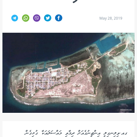
May 28, 2019
ގއ.ވިލިނގިލީ އިންޖީނުގެއަށް ދިމާވި މައްސަލައަކާ ގުޅިގެން