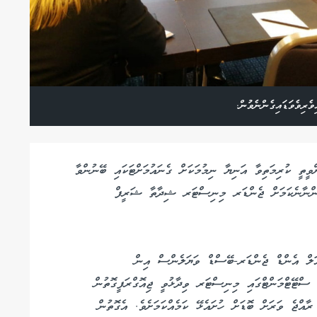
ރިވެވަޑައިގެންނެވުން.
ީތީ ކުރިމަތިވާ އަނިޔާ ނިމުމަކަށް ގެނައުމަށްޓަކައި ބޭނުންވާ
ިއޮންނާނެކަމަށް ޖެންޑަރ މިނިސްޓަރ ޝިދާތާ ޝަރީފް
ލް އެންޑް ޖެންޑަރ-ބޭސްޑް ވަޔަލެންސް އިން
ސްޓޭޓްމަންޓްގައި މިނިސްޓަރ ވިދާޅުވީ ޖިއޮގްރަފީގޮތުން
ާއްޖެ ވަރަށް ބޮޑަށް ހުށައެޅޭ ކަމެއްކަމަށެވެ. އެގޮތުން