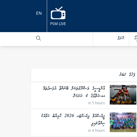
EN
PSM LIVE
އޯ
ކޮލަމް
ފަހުގެ ޚަބަރު
އާރްޑީސީގެ މަޝްރޫޢުތަކަށް ބޭނުންވާ އުޅަނދުތައް
އއ.އަތޮޅުގެ 4 ރަށަކަށް
in 5 hours
ޕީއެސްއެމް ފިއެސްޓަރ 2026 ކާމިޔާބު ކަމާއެކު
ނިންމާލައިފި
in 4 hours