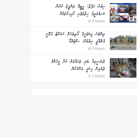
ނިމުނު ހަފުތާ: ޕީޓީއޭ ތަންފީޒު ކުރުން،
ކަނޑުމަތީގެ ހިތާމަވެރި ހާދިސާތަކެއް
in 4 hours
ތިންވަނަ ފިޔަވަހީގެ ގޯތިތަކަށް ކަރަންޓު ގުޅޭނީ
އެލްޔޫޕީ ނިމުމުން: ސްޓެލްކޯ
in 3 hours
ތެލަސީމިއާ ބަލި ތަހައްމަލު ކުރާ މީހުންގެ
ތެރެއިން ގިނައީ އަންހެނުން
in 2 hours