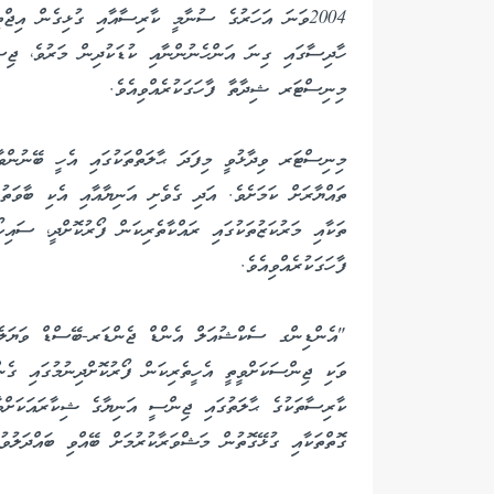
2004ވަނަ އަހަރުގެ ސުނާމީ ކާރިސާއާއި ގުޅިގެން އިޖް
ހާދިސާގައި ގިނަ އަންހެނުންނާއި ކުޑަކުދިން މަރުވެ، ޖިސ
މިނިސްޓަރ ޝިދާތާ ފާހަގަކުރެއްވިއެވެ.
މިނިސްޓަރ ވިދާޅުވީ މިފަދަ ޙާލަތްތަކުގައި އެހީ ބޭނުންވާ
ތައްޔާރަށް ކަމަށެވެ. އަދި ގެވެށި އަނިޔާއާއި އެކި ބާވަތު
ތަކާއި މަރުކަޒުތަކުގައި ރައްކާތެރިކަން ފޯރުކޮށްދީ، ސަ
ފާހަގަކުރެއްވިއެވެ.
"އެންޑިންގ ސެކްޝުއަލް އެންޑް ޖެންޑަރ-ބޭސްޑް ވަޔަލެ
ވަކި ޖިންސަކަށްވީތީ އެހީތެރިކަން ފޯރުކޮށްދިނުމުގައި ގެނ
ކާރިސާތަކުގެ ޙާލަތުގައި ޖިންސީ އަނިޔާގެ ޝިކާރައަކަށްވާ
ގޮތްތަކާއި ގުޅޭގޮތުން މަޝްވަރާކުރުމަށް ބޭއްވި ބައްދަލުވުމ