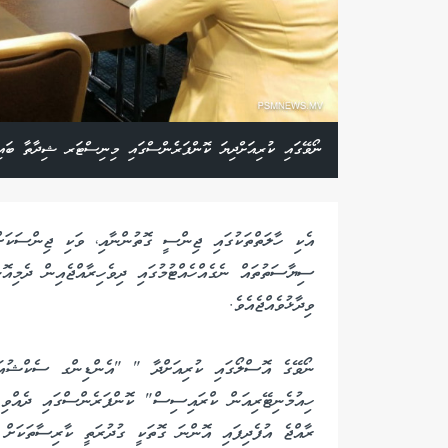
ނޯވޭގައި ކުރިއަށްދިޔަ ކޮންފަރެންސްގައި މިނިސްޓަރ ޝިދާތާ ބައިވެ
އެކި ހާލަތްތަކުގައި ޖިންސީ ގޮތުންނާއި، ވަކި ޖިންސަކަށްވ
ސިޔާސަތުތައް ނެގެއްހެއްޓުމުގައި ދިވެހިރާއްޖެއިން ދެމ
ވިދާޅުވެއްޖެއެވެ.
ނޯވޭގެ އޮސްލޯގައި ކުރިއަށްދާ " "އެންޑިންގ ސެކްޝުއަ
ހިއުމެނިޓޭރިއަން ކްރައިސިސް" ކޮންފަރެންސްގައި ދެއްވި 
ރާއްޖެ އުފެދިފައި އޮންނަ ގޮތަކީ ގުދުރަތީ ކާރިސާތަކަށް ރ