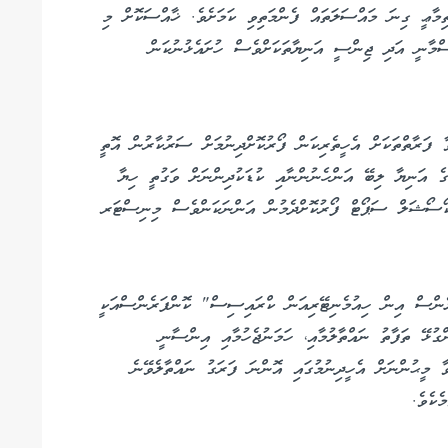
ތިމާޢީ ގިނަ މައްސަލަތައް ފެންމަތިވި ކަމަށެވެ. ޚާއްސަކޮށް މި
ްމާނީ އަދި ޖިންސީ އަނިޔާތަކަށްވެސް ހުށައެޅުނުކަން
 ފަރާތްތަކަށް އެހީތެރިކަން ފޯރުކޮށްދިނުމަށް ސަރުކާރުން އޮތީ
ގެ އަނިޔާ ލިބޭ އަންހެނުންނާއި ކުޑަކުދިންނަށް ވަގުތީ ހިޔާ
އިކޯސޯޝަލް ސަޕޯޓް ފޯރުކޮށްދެމުން އަންނަކަންވެސް މިނިސްޓަރ
ންސް އިން ހިއުމެނިޓޭރިއަން ކްރައިސިސް" ކޮންފަރެންސްއަކީ
ްގުޅޭ ތަފާތު ނައްތާލުމާއި، ހަމަނުޖެހުމާއި އިންސާނީ
 މީޙުންނަށް އެހީދިނުމުގައި އޮންނަ ފަރަގު ނައްތާލެވޭނެ
ެކެވެ.