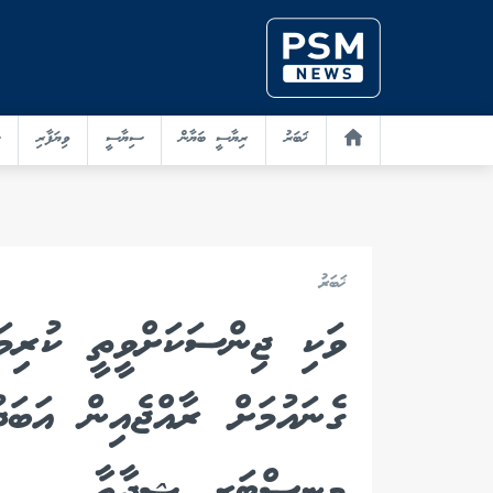
ޚަބަރު
ރިޔާސީ ބަޔާން
ސިޔާސީ
ވިޔަފާރި
ޚަބަރު
ވަކި ޖިންސަކަށްވީތީ ކުރިމަ
ގެނައުމަށް ރާއްޖެއިން އަބަ
މިނިސްޓަރ ޝިދާތާ