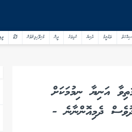
ސިއްހަތު
ތަޢުލީމު
ދުނިޔެ
ކުޅިވަރު
ދީން
މުނިފޫހިފިލުވުން
ފޮޓޯ
ވީޑި
ތިވާ އަނިޔާ ނިމުމަކަށް
ދުވެސް ދެމިއޮންނާނެ -