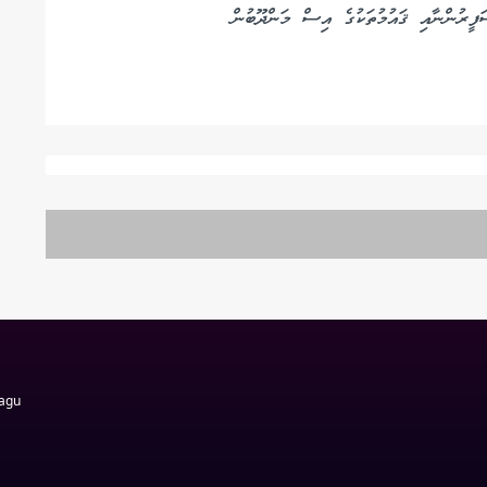
ފީރުންނާއި ޤައުމުތަކުގެ އިސް މަންދޫބުން
Magu