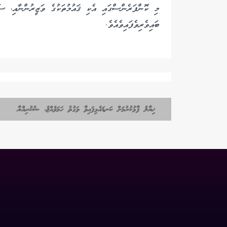
މި ކޮންފަރެންސްގައި އެކި ޤައުމުތަކުގެ ވަޒީރުންނާއި، ސަ
ބައިވެރިވެފައިވެއެވެ.
ޚިޔާލު ފާޅުކުރުމަށް ކަނޑައެޅިފައިވާ ވަގުތު ހަމަވެއްޖެ، ޝުކުރިއްޔާ