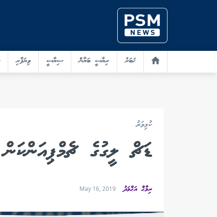
ޚަބަރު
ރިޔާސީ ބަޔާން
ސިޔާސީ
ވިޔަފާރި
ކުޅިވަރު
ޑަޗް ލީގުގެ ޗެމްޕިއަންކަން
ރިމާޙް އަޙްމަދު
May 16, 2019