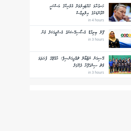
ހަނގުރާމަ ހުއްޓައިލުމަށް އެމެރިކާގެ އަސްކަރީ
ކޮމާންޑަރުގެ އިލްތިމާސް
in 4 hours
ޕޫލް ބިލިއާޑް އެސޯސިއޭޝަނުގެ އެސްޖީއަކަށް މުނާ
in 3 hours
އޭޝިއަން ނެޓްބޯލް ޗެމްޕިއަންޝިޕް: ރާއްޖޭގެ ފުރަތަމަ
މެޗު ސިންގަޕޫރާ ދެކޮޅަށް
in 3 hours