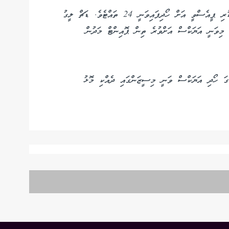
އަޔަކްސް އާ އެންމެ ގާތުން މި ފަހަރުގެ ލީގުގައި ވާދަކުރި ޕީއެސްވީ އަށް ހޯދިފައިވަނީ 24 ތައްޓެވެ. ޑަޗް ލީގު
 މިވަނީ އަޔަކްސް އަށްވުރެ ތިން ޕޮއިންޓް މަދުން
ަ ހޯދި އަޔަކްސް ވަނީ މިސީޒަންގައި ދެއްކި މޮޅު