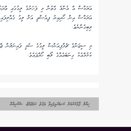
އަޔަކްސް އިން ހޯދިއިރު ޕީއެސްވީ އަށް ލީގު ގެއްލިފައި
ލިބިގެންނެވެ.
މި ސީޒަންގެ ޗެމްޕިއަންސް ލީގުގެ ސެމީ ފައިނަލުން ޖާގ
ކުޅުމާއެކު ގިނަބައެއްގެ ލޯބި ހޯދާފައެވެ.
ޚިޔާލު ފާޅުކުރުމަށް ކަނޑައެޅިފައިވާ ވަގުތު ހަމަވެއްޖެ، ޝުކުރިއްޔާ