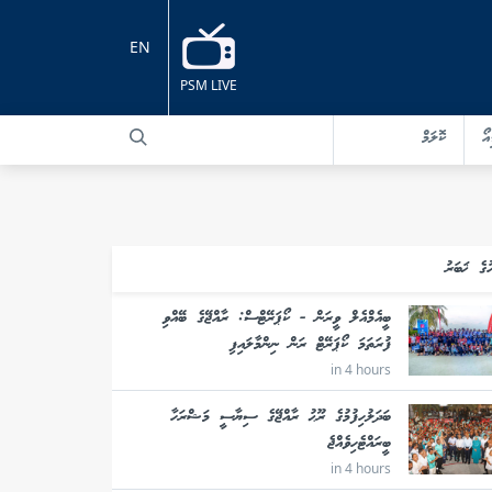
EN
PSM LIVE
އޯ
ކޮލަމް
ުގެ ޚަބަރު
ބީއެމްއެލް ވީރަން - ކޯޕަރޭޓްސް: ރާއްޖޭގެ ބޭއްވި
ފުރަތަމަ ކޯޕަރޭޓް ރަން ނިންމާލައިފި
in 4 hours
ބަދަލުހިފުމުގެ ރޫޙު ރާއްޖޭގެ ސިޔާސީ މަޝްރަހާ
ބީރައްޓެހިވެއްޖެ
in 4 hours