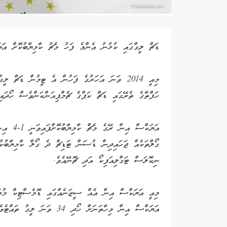
ޑަޗް ލީގްގައި ކުޅުނު އެންމެ ފަހު މެޗު ކާމިޔާބުކޮށް އަޔަ
މިއީ 2014 ވަނަ އަހަރުގެ ފަހުން އެ ޓީމުން ޑަޗް 
ހަފްތާގެ ތެރޭގައި ޑަޗް ކަޕްގެ ޗެމްޕިއަންކަންވެސް ހޯދައިފ
އަޔަކްސް
ގޯލްތަކެއް ޖަހައިދިން ޑުސަން ޓަޑިޗް ދެ ގޯލް ކާމިޔާބުކު
ނިކޮލަސް ޓަގްލިއަފިކޯ އަދި ޗޮނޭއެވެ.
މިއީ އަޔަކްސް އިން އެއް ސީޒަނެއްގައި ޑޮމެސްޓިކް މުބާރ
އަޔަކްސް އިން މިހާތަނަށް ހޯދި 34 ވަނަ ލީގު ތައްޓެވެ.