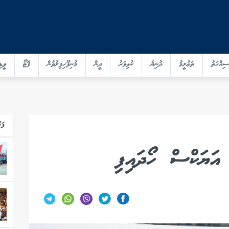
ސިއްހަތު
ތަޢުލީމު
ދުނިޔެ
ކުޅިވަރު
ދީން
މުނިފޫހިފިލުވުން
ފޮޓޯ
ވީޑި
ފަހ
 އަޔަކްސް ހޯދައިފި