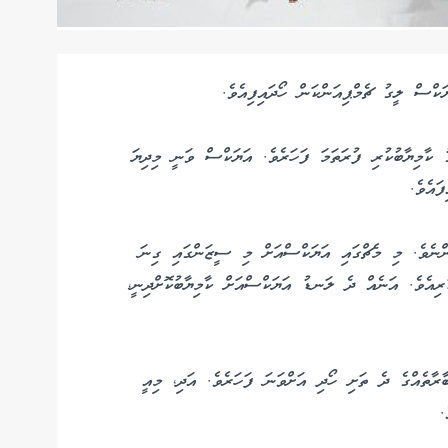
ކްސް ލީގު ޗެމްޕިއަންކަން ހޯދައިފިއެވެ.
ލީގު ކާމިޔާބުކުރި ފުރަތަމަ ފަހަރެވެ. އަޔަކްސް ވަނީ މިދިޔަ
ައެވެ.
 އިން ރޭގެ މެޗް ކާމިޔާބުކޮށްފައިވަނީ 1-4 އިންނެވެ. މި މެޗްގައި އަޔަކްސްއަށް މި ސީޒަންގައި ގިނަ
ރިއެވެ. އަނެއް ދެ ލަނޑު އަޔަކްސްއަށް ކާމިޔާބުކޮށްދިނީ،
ާތެއްގެ ދެ ތަށި ހޯދި އަށްވަނަ ފަހަރެވެ. އަދި، މިއީ