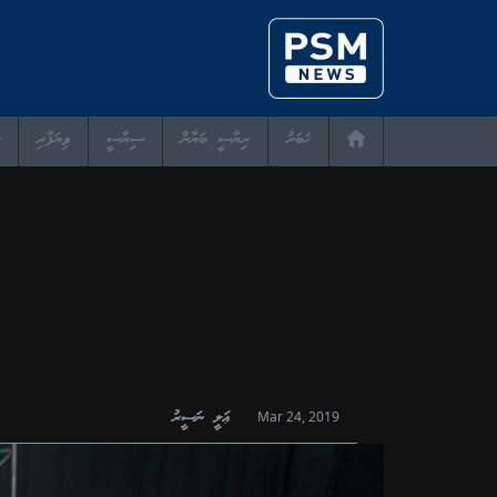
ޚަބަރު
ރިޔާސީ ބަޔާން
ސިޔާސީ
ވިޔަފާރި
ޢަލީ ނަސީރު
Mar 24, 2019