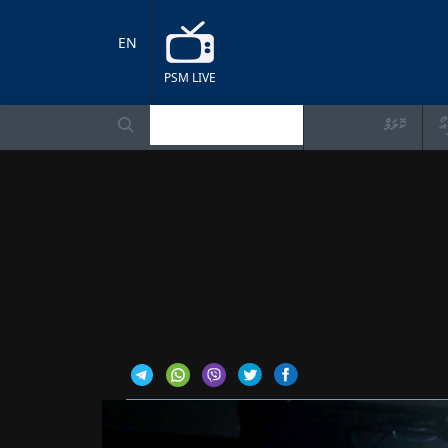
EN
PSM LIVE
އޯ
ކޮލަމް