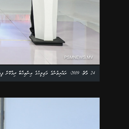
24 މާޗް، 2019: ރައްޔިތުންގެ މަޖިލީހުގެ އިންތިޚާބާ ދިމާކޮށް ޕީއެސްއެމްއިން ބާއްވާ އިންތިޚާބީ ބަހުސްގެ ހިތަދޫ މެދު ދާއިރާގެ ބަހުސްގެ ތެރެއިން. ފޮޓޯ: އަލީ ނަސީރު /ޕީއެސްއެމް ނިއުސް