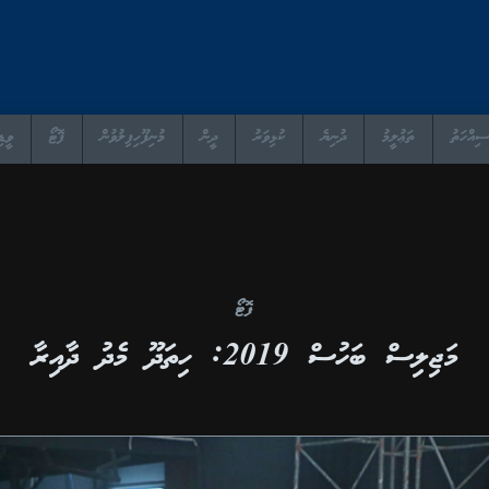
ސިއްހަތު
ތަޢުލީމު
ދުނިޔެ
ކުޅިވަރު
ދީން
މުނިފޫހިފިލުވުން
ފޮޓޯ
ވީޑި
ފޮޓޯ
މަޖިލިސް ބަހުސް 2019: ހިތަދޫ މެދު ދާއިރާ