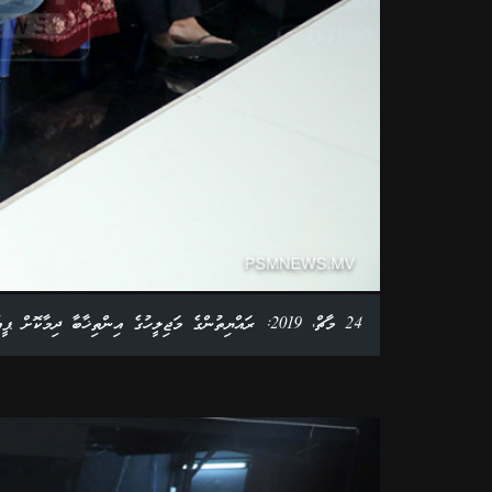
24 މާޗް، 2019: ރައްޔިތުންގެ މަޖިލީހުގެ އިންތިޚާބާ ދިމާކޮށް ޕީއެސްއެމްއިން ބާއްވާ އިންތިޚާބީ ބަހުސްގެ ހިތަދޫ މެދު ދާއިރާގެ ބަހުސްގެ ތެރެއިން. ފޮޓޯ: އަލީ ނަސީރު /ޕީއެސްއެމް ނިއުސް