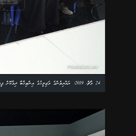
24 މާޗް، 2019: ރައްޔިތުންގެ މަޖިލީހުގެ އިންތިޚާބާ ދިމާކޮށް ޕީއެސްއެމްއިން ބާއްވާ އިންތިޚާބީ ބަހުސްގެ ހިތަދޫ މެދު ދާއިރާގެ ބަހުސްގެ ތެރެއިން. ފޮޓޯ: އަލީ ނަސީރު /ޕީއެސްއެމް ނިއުސް