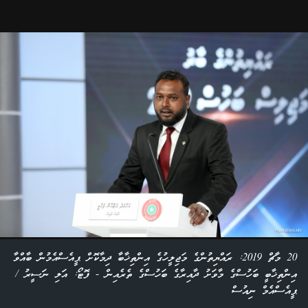
20 މާޗް 2019: ރައްޔިތުންގެ މަޖިލީހުގެ އިންތިޚާބާ ދިމާކޮށް ޕީއެސްއެމުން ބާއްވާ
އިންތިޚާބީ ބަހުސްގެ މާވަށު ދާއިރާގެ ބަހުސްގެ ތެރެއިން - ފޮޓޯ: އަލި ނަސީރު /
ޕީއެސްއެމް ނިއުސް