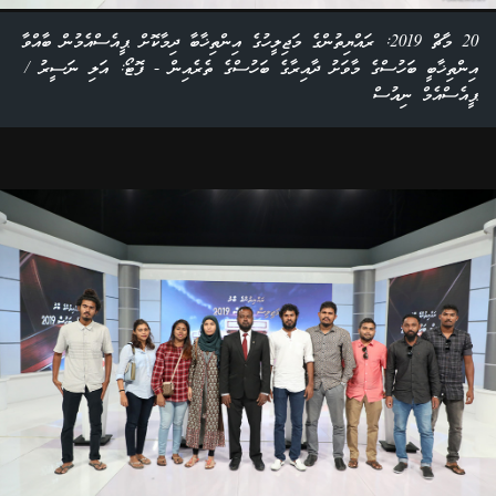
20 މާޗް 2019: ރައްޔިތުންގެ މަޖިލީހުގެ އިންތިޚާބާ ދިމާކޮށް ޕީއެސްއެމުން ބާއްވާ
އިންތިޚާބީ ބަހުސްގެ މާވަށު ދާއިރާގެ ބަހުސްގެ ތެރެއިން - ފޮޓޯ: އަލި ނަސީރު /
ޕީއެސްއެމް ނިއުސް