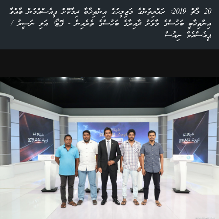
20 މާޗް 2019: ރައްޔިތުންގެ މަޖިލީހުގެ އިންތިޚާބާ ދިމާކޮށް ޕީއެސްއެމުން ބާއްވާ
އިންތިޚާބީ ބަހުސްގެ މާވަށު ދާއިރާގެ ބަހުސްގެ ތެރެއިން - ފޮޓޯ: އަލި ނަސީރު /
ޕީއެސްއެމް ނިއުސް