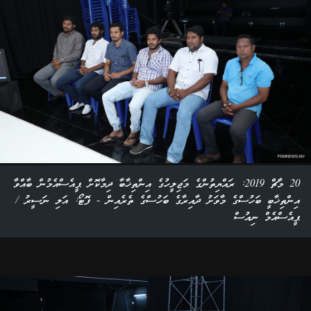
20 މާޗް 2019: ރައްޔިތުންގެ މަޖިލީހުގެ އިންތިޚާބާ ދިމާކޮށް ޕީއެސްއެމުން ބާއްވާ
އިންތިޚާބީ ބަހުސްގެ މާވަށު ދާއިރާގެ ބަހުސްގެ ތެރެއިން - ފޮޓޯ: އަލި ނަސީރު /
ޕީއެސްއެމް ނިއުސް