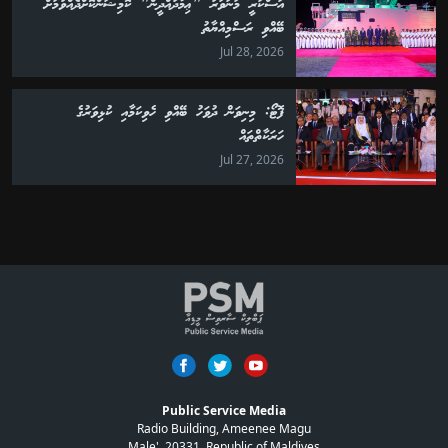
އަސްކަރީ މަނަވަރު "ޢިމާދުއްދީން" ކޮމިޝަންކޮށްދެއްވުމަށް
ބޭއްވި ރަސްމިއްޔާތު
Jul 28, 2026
ފޮޓޯ: މިނިވަން ދުވަހު ބޭއްވި ހެވިކަމާއި ކުޅިވަރުގެ
ހަރަކާތްތައް
Jul 27, 2026
Public Service Media
Radio Building, Ameenee Magu
Male', 20331, Republic of Maldives