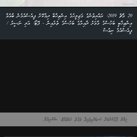
20 މާޗް 2019: ރައްޔިތުންގެ މަޖިލީހުގެ އިންތިޚާބާ ދިމާކޮށް ޕީއެސްއެމުން ބާއްވާ
އިންތިޚާބީ ބަހުސްގެ މާވަށު ދާއިރާގެ ބަހުސްގެ ތެރެއިން - ފޮޓޯ: އަލި ނަސީރު /
ޕީއެސްއެމް ނިއުސް
ޚިޔާލު ފާޅުކުރުމަށް ކަނޑައެޅިފައިވާ ވަގުތު ހަމަވެއްޖެ، ޝުކުރިއްޔާ