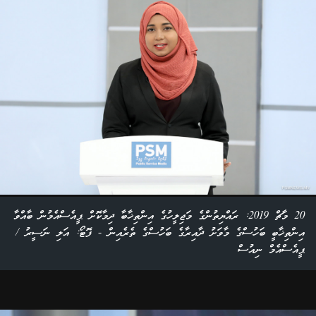
20 މާޗް 2019: ރައްޔިތުންގެ މަޖިލީހުގެ އިންތިޚާބާ ދިމާކޮށް ޕީއެސްއެމުން ބާއްވާ
އިންތިޚާބީ ބަހުސްގެ މާވަށު ދާއިރާގެ ބަހުސްގެ ތެރެއިން - ފޮޓޯ: އަލި ނަސީރު /
ޕީއެސްއެމް ނިއުސް