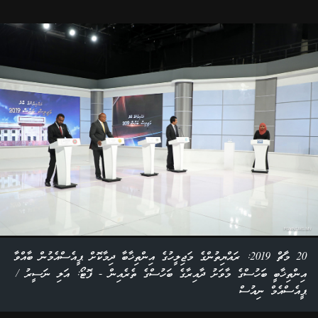
20 މާޗް 2019: ރައްޔިތުންގެ މަޖިލީހުގެ އިންތިޚާބާ ދިމާކޮށް ޕީއެސްއެމުން ބާއްވާ
އިންތިޚާބީ ބަހުސްގެ މާވަށު ދާއިރާގެ ބަހުސްގެ ތެރެއިން - ފޮޓޯ: އަލި ނަސީރު /
ޕީއެސްއެމް ނިއުސް