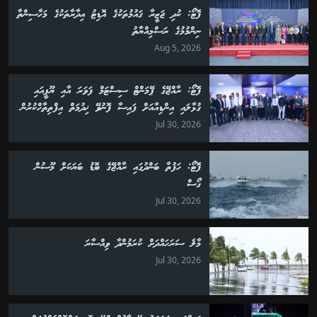
ފޮޓޯ: ކުދި ޖަޒީރާ ޤައުމުތަކުގެ އޮޑިޓު އިދާރާތަކުގެ މަހާސިންތާ
ނިންމުމުގެ ރަސްމިއްޔާތު
Aug 5, 2026
ފޮޓޯ: ރާއްޖޭގެ ޕޭމަންޓް ސިސްޓަމް ފަވަރަ އާއި ޔޫޕީއައި
ގުޅާލައި އިންޑިއާއަށް ފައިސާ ފޮނުވޭ ޚިދުމަތް އިފްތިތާހްކުރުން
Jul 30, 2026
ފޮޓޯ: ހަފުތާ ބަންދުގައި ރާއްޖޭގެ ބޮޑު ބަޔަކަށް މޫސުން
ގޯސް
Jul 30, 2026
މާލެ ސަރަހައްދަށް ކުރަމުންދާ ވިއްސާރަ
Jul 30, 2026