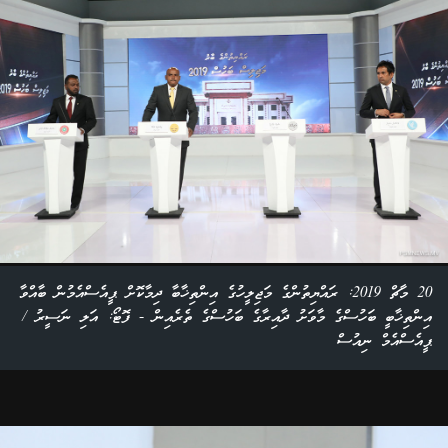
20 މާޗް 2019: ރައްޔިތުންގެ މަޖިލީހުގެ އިންތިޚާބާ ދިމާކޮށް ޕީއެސްއެމުން ބާއްވާ
އިންތިޚާބީ ބަހުސްގެ މާވަށު ދާއިރާގެ ބަހުސްގެ ތެރެއިން - ފޮޓޯ: އަލި ނަސީރު /
ޕީއެސްއެމް ނިއުސް