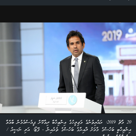
20 މާޗް 2019: ރައްޔިތުންގެ މަޖިލީހުގެ އިންތިޚާބާ ދިމާކޮށް ޕީއެސްއެމުން ބާއްވާ
އިންތިޚާބީ ބަހުސްގެ މާވަށު ދާއިރާގެ ބަހުސްގެ ތެރެއިން - ފޮޓޯ: އަލި ނަސީރު /