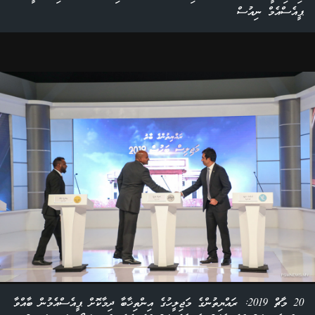
ޕީއެސްއެމް ނިއުސް
20 މާޗް 2019: ރައްޔިތުންގެ މަޖިލީހުގެ އިންތިޚާބާ ދިމާކޮށް ޕީއެސްއެމުން ބާއްވާ