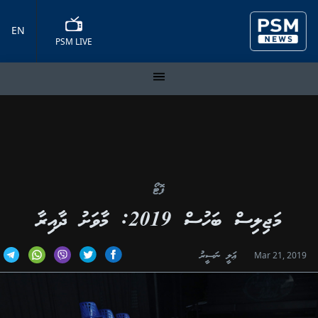
EN
PSM LIVE
ފޮޓޯ
މަޖިލިސް ބަހުސް 2019: މާވަށު ދާއިރާ
ޢަލީ ނަސީރު
Mar 21, 2019