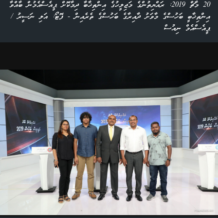
20 މާޗް 2019: ރައްޔިތުންގެ މަޖިލީހުގެ އިންތިޚާބާ ދިމާކޮށް ޕީއެސްއެމުން ބާއްވާ
އިންތިޚާބީ ބަހުސްގެ މާވަށު ދާއިރާގެ ބަހުސްގެ ތެރެއިން - ފޮޓޯ: އަލި ނަސީރު /
ޕީއެސްއެމް ނިއުސް