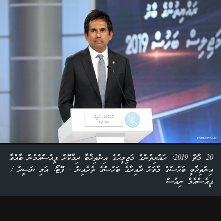
20 މާޗް 2019: ރައްޔިތުންގެ މަޖިލީހުގެ އިންތިޚާބާ ދިމާކޮށް ޕީއެސްއެމުން ބާއްވާ
އިންތިޚާބީ ބަހުސްގެ މާވަށު ދާއިރާގެ ބަހުސްގެ ތެރެއިން - ފޮޓޯ: އަލި ނަސީރު /
ޕީއެސްއެމް ނިއުސް