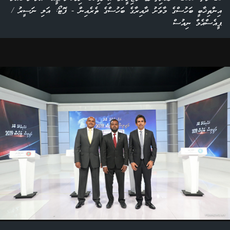
އިންތިޚާބީ ބަހުސްގެ މާވަށު ދާއިރާގެ ބަހުސްގެ ތެރެއިން - ފޮޓޯ: އަލި ނަސީރު /
ޕީއެސްއެމް ނިއުސް