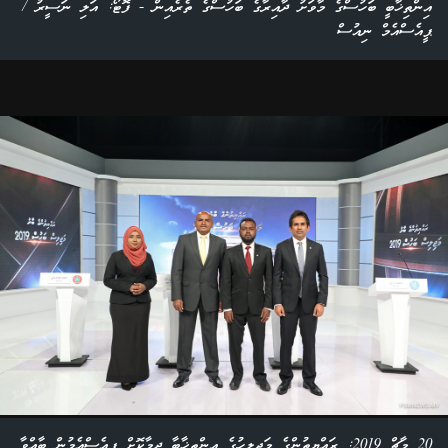
އިންތިޚާބީ ބަހުސްގެ މާވަށު ދާއިރާގެ ބަހުސްގެ ތެރެއިން - ފޮޓޯ: އަލި ނަސީރު /
ޕީއެސްއެމް ނިއުސް
20 މާޗް 2019: ރައްޔިތުންގެ މަޖިލީހުގެ އިންތިޚާބާ ދިމާކޮށް ޕީއެސްއެމުން ބާއްވާ