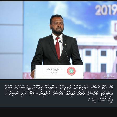
20 މާޗް 2019: ރައްޔިތުންގެ މަޖިލީހުގެ އިންތިޚާބާ ދިމާކޮށް ޕީއެސްއެމުން ބާއްވާ
އިންތިޚާބީ ބަހުސްގެ މާވަށު ދާއިރާގެ ބަހުސްގެ ތެރެއިން - ފޮޓޯ: އަލި ނަސީރު /
ޕީއެސްއެމް ނިއުސް