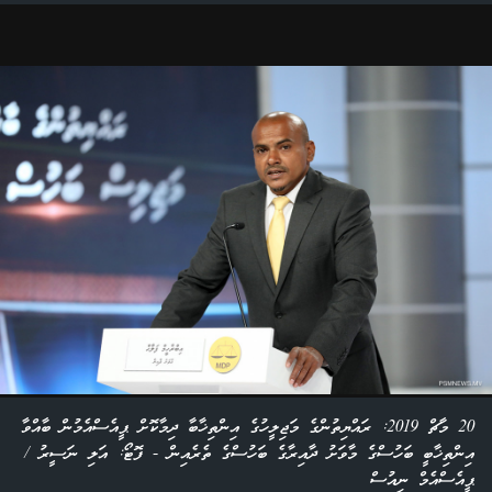
20 މާޗް 2019: ރައްޔިތުންގެ މަޖިލީހުގެ އިންތިޚާބާ ދިމާކޮށް ޕީއެސްއެމުން ބާއްވާ
އިންތިޚާބީ ބަހުސްގެ މާވަށު ދާއިރާގެ ބަހުސްގެ ތެރެއިން - ފޮޓޯ: އަލި ނަސީރު /
ޕީއެސްއެމް ނިއުސް