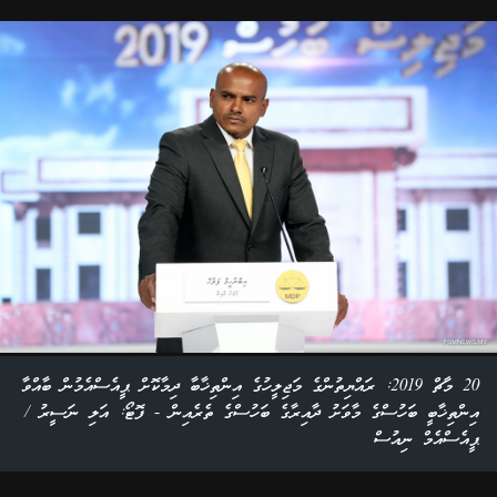
20 މާޗް 2019: ރައްޔިތުންގެ މަޖިލީހުގެ އިންތިޚާބާ ދިމާކޮށް ޕީއެސްއެމުން ބާއްވާ
އިންތިޚާބީ ބަހުސްގެ މާވަށު ދާއިރާގެ ބަހުސްގެ ތެރެއިން - ފޮޓޯ: އަލި ނަސީރު /
ޕީއެސްއެމް ނިއުސް