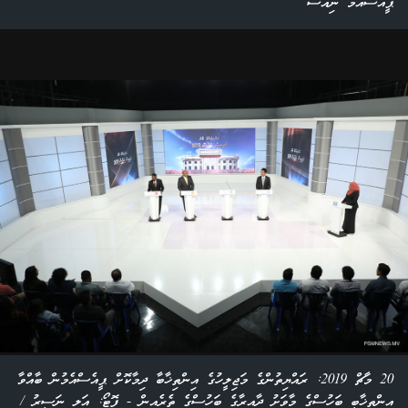
ޕީއެސްއެމް ނިއުސް
20 މާޗް 2019: ރައްޔިތުންގެ މަޖިލީހުގެ އިންތިޚާބާ ދިމާކޮށް ޕީއެސްއެމުން ބާއްވާ
އިންތިޚާބީ ބަހުސްގެ މާވަށު ދާއިރާގެ ބަހުސްގެ ތެރެއިން - ފޮޓޯ: އަލި ނަސީރު /