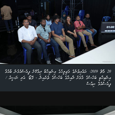
20 މާޗް 2019: ރައްޔިތުންގެ މަޖިލީހުގެ އިންތިޚާބާ ދިމާކޮށް ޕީއެސްއެމުން ބާއްވާ
އިންތިޚާބީ ބަހުސްގެ މާވަށު ދާއިރާގެ ބަހުސްގެ ތެރެއިން - ފޮޓޯ: އަލި ނަސީރު /
ޕީއެސްއެމް ނިއުސް