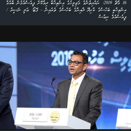
16 މާޗް 2019: ރައްޔިތުންގެ މަޖިލީހުގެ އިންތިޚާބާ ދިމާކޮށް ޕީއެސްއެމުން ބާއްވާ
އިންތިޚާބީ ބަހުސްގެ ކާށިދޫ ދާއިރާގެ ބަހުސްގެ ތެރެއިން - ފޮޓޯ: ޢަލީ ނަސީރު /
ޕީއެސްއެމް ނިއުސް