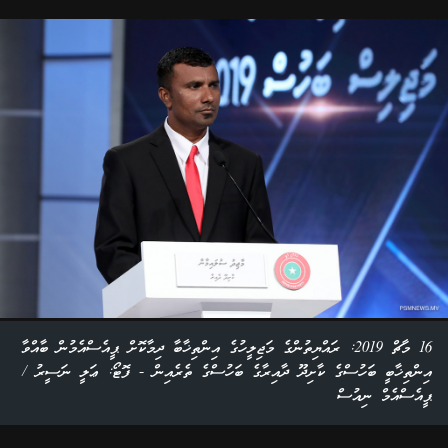
16 މާޗް 2019: ރައްޔިތުންގެ މަޖިލީހުގެ އިންތިޚާބާ ދިމާކޮށް ޕީއެސްއެމުން ބާއްވާ
އިންތިޚާބީ ބަހުސްގެ ކާށިދޫ ދާއިރާގެ ބަހުސްގެ ތެރެއިން - ފޮޓޯ: ޢަލީ ނަސީރު /
ޕީއެސްއެމް ނިއުސް