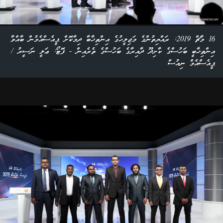
16 މާޗް 2019: ރައްޔިތުންގެ މަޖިލީހުގެ އިންތިޚާބާ ދިމާކޮށް ޕީއެސްއެމުން ބާއްވާ
އިންތިޚާބީ ބަހުސްގެ ކާށިދޫ ދާއިރާގެ ބަހުސްގެ ތެރެއިން - ފޮޓޯ: ޢަލީ ނަސީރު /
ޕީއެސްއެމް ނިއުސް