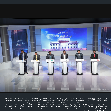
16 މާޗް 2019: ރައްޔިތުންގެ މަޖިލީހުގެ އިންތިޚާބާ ދިމާކޮށް ޕީއެސްއެމުން ބާއްވާ
އިންތިޚާބީ ބަހުސްގެ ކާށިދޫ ދާއިރާގެ ބަހުސްގެ ތެރެއިން - ފޮޓޯ: ޢަލީ ނަސީރު /