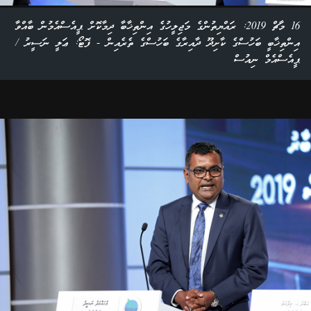
16 މާޗް 2019: ރައްޔިތުންގެ މަޖިލީހުގެ އިންތިޚާބާ ދިމާކޮށް ޕީއެސްއެމުން ބާއްވާ
އިންތިޚާބީ ބަހުސްގެ ކާށިދޫ ދާއިރާގެ ބަހުސްގެ ތެރެއިން - ފޮޓޯ: ޢަލީ ނަސީރު /
ޕީއެސްއެމް ނިއުސް