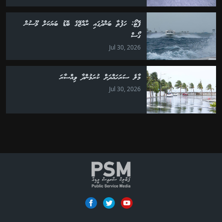
ފޮޓޯ: ހަފުތާ ބަންދުގައި ރާއްޖޭގެ ބޮޑު ބަޔަކަށް މޫސުން
ގޯސް
Jul 30, 2026
މާލެ ސަރަހައްދަށް ކުރަމުންދާ ވިއްސާރަ
Jul 30, 2026