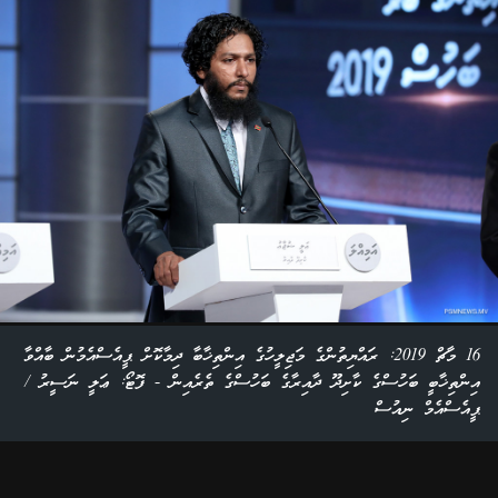
16 މާޗް 2019: ރައްޔިތުންގެ މަޖިލީހުގެ އިންތިޚާބާ ދިމާކޮށް ޕީއެސްއެމުން ބާއްވާ
އިންތިޚާބީ ބަހުސްގެ ކާށިދޫ ދާއިރާގެ ބަހުސްގެ ތެރެއިން - ފޮޓޯ: ޢަލީ ނަސީރު /
ޕީއެސްއެމް ނިއުސް