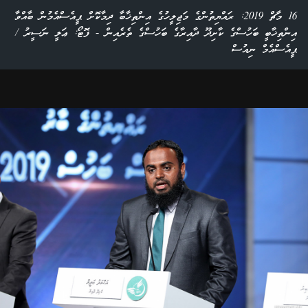
16 މާޗް 2019: ރައްޔިތުންގެ މަޖިލީހުގެ އިންތިޚާބާ ދިމާކޮށް ޕީއެސްއެމުން ބާއްވާ
އިންތިޚާބީ ބަހުސްގެ ކާށިދޫ ދާއިރާގެ ބަހުސްގެ ތެރެއިން - ފޮޓޯ: ޢަލީ ނަސީރު /
ޕީއެސްއެމް ނިއުސް