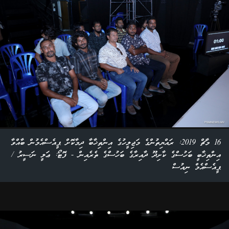
16 މާޗް 2019: ރައްޔިތުންގެ މަޖިލީހުގެ އިންތިޚާބާ ދިމާކޮށް ޕީއެސްއެމުން ބާއްވާ
އިންތިޚާބީ ބަހުސްގެ ކާށިދޫ ދާއިރާގެ ބަހުސްގެ ތެރެއިން - ފޮޓޯ: ޢަލީ ނަސީރު /
ޕީއެސްއެމް ނިއުސް