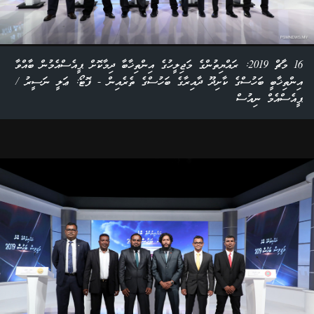
16 މާޗް 2019: ރައްޔިތުންގެ މަޖިލީހުގެ އިންތިޚާބާ ދިމާކޮށް ޕީއެސްއެމުން ބާއްވާ
އިންތިޚާބީ ބަހުސްގެ ކާށިދޫ ދާއިރާގެ ބަހުސްގެ ތެރެއިން - ފޮޓޯ: ޢަލީ ނަސީރު /
ޕީއެސްއެމް ނިއުސް