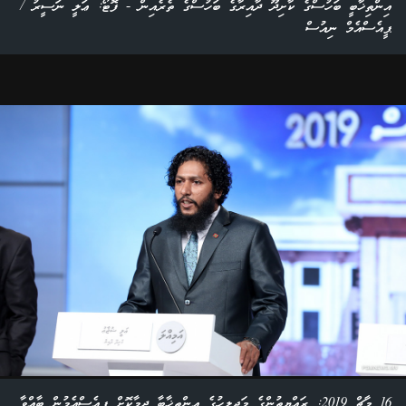
އިންތިޚާބީ ބަހުސްގެ ކާށިދޫ ދާއިރާގެ ބަހުސްގެ ތެރެއިން - ފޮޓޯ: ޢަލީ ނަސީރު /
ޕީއެސްއެމް ނިއުސް
16 މާޗް 2019: ރައްޔިތުންގެ މަޖިލީހުގެ އިންތިޚާބާ ދިމާކޮށް ޕީއެސްއެމުން ބާއްވާ