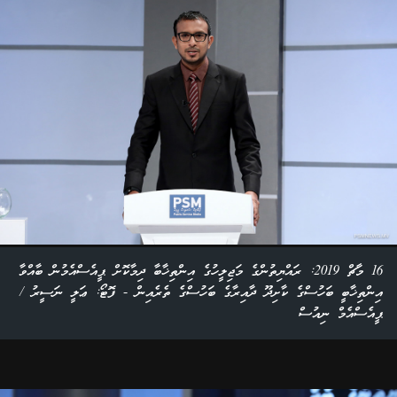
16 މާޗް 2019: ރައްޔިތުންގެ މަޖިލީހުގެ އިންތިޚާބާ ދިމާކޮށް ޕީއެސްއެމުން ބާއްވާ
އިންތިޚާބީ ބަހުސްގެ ކާށިދޫ ދާއިރާގެ ބަހުސްގެ ތެރެއިން - ފޮޓޯ: ޢަލީ ނަސީރު /
ޕީއެސްއެމް ނިއުސް