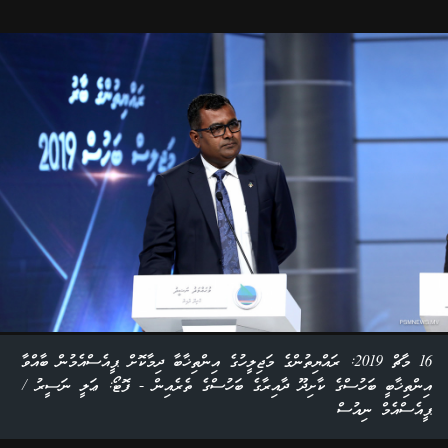
16 މާޗް 2019: ރައްޔިތުންގެ މަޖިލީހުގެ އިންތިޚާބާ ދިމާކޮށް ޕީއެސްއެމުން ބާއްވާ
އިންތިޚާބީ ބަހުސްގެ ކާށިދޫ ދާއިރާގެ ބަހުސްގެ ތެރެއިން - ފޮޓޯ: ޢަލީ ނަސީރު /
ޕީއެސްއެމް ނިއުސް