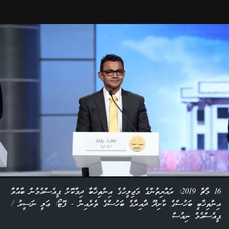
16 މާޗް 2019: ރައްޔިތުންގެ މަޖިލީހުގެ އިންތިޚާބާ ދިމާކޮށް ޕީއެސްއެމުން ބާއްވާ
އިންތިޚާބީ ބަހުސްގެ ކާށިދޫ ދާއިރާގެ ބަހުސްގެ ތެރެއިން - ފޮޓޯ: ޢަލީ ނަސީރު /
ޕީއެސްއެމް ނިއުސް