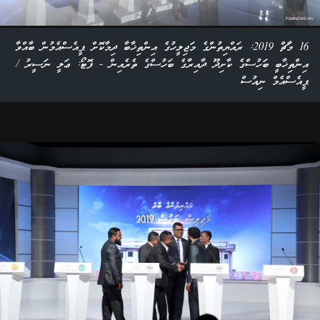
16 މާޗް 2019: ރައްޔިތުންގެ މަޖިލީހުގެ އިންތިޚާބާ ދިމާކޮށް ޕީއެސްއެމުން ބާއްވާ
އިންތިޚާބީ ބަހުސްގެ ކާށިދޫ ދާއިރާގެ ބަހުސްގެ ތެރެއިން - ފޮޓޯ: ޢަލީ ނަސީރު /
ޕީއެސްއެމް ނިއުސް