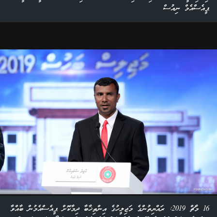
ޕީއެސްއެމް ނިއުސް
16 މާޗް 2019: ރައްޔިތުންގެ މަޖިލީހުގެ އިންތިޚާބާ ދިމާކޮށް ޕީއެސްއެމުން ބާއްވާ