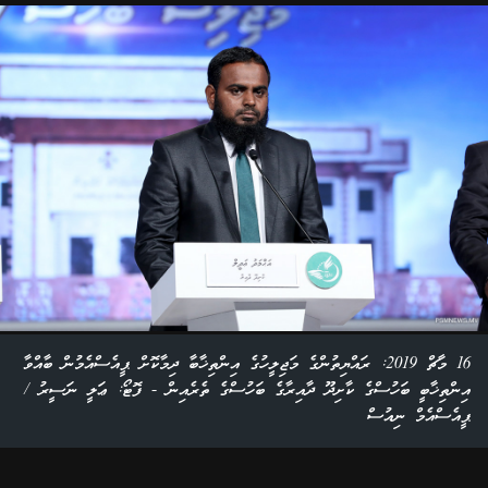
16 މާޗް 2019: ރައްޔިތުންގެ މަޖިލީހުގެ އިންތިޚާބާ ދިމާކޮށް ޕީއެސްއެމުން ބާއްވާ
އިންތިޚާބީ ބަހުސްގެ ކާށިދޫ ދާއިރާގެ ބަހުސްގެ ތެރެއިން - ފޮޓޯ: ޢަލީ ނަސީރު /
ޕީއެސްއެމް ނިއުސް