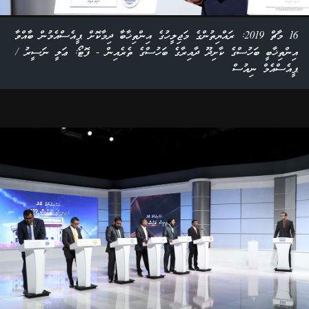
16 މާޗް 2019: ރައްޔިތުންގެ މަޖިލީހުގެ އިންތިޚާބާ ދިމާކޮށް ޕީއެސްއެމުން ބާއްވާ
އިންތިޚާބީ ބަހުސްގެ ކާށިދޫ ދާއިރާގެ ބަހުސްގެ ތެރެއިން - ފޮޓޯ: ޢަލީ ނަސީރު /
ޕީއެސްއެމް ނިއުސް