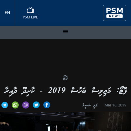
EN
PSM LIVE
ފޮޓޯ
ފޮޓޯ: މަޖިލިސް ބަހުސް 2019 - ކާށިދޫ ދާއިރާ
ޢަލީ ނަސީރު
Mar 16, 2019