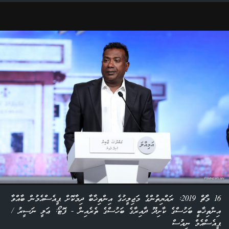
16 މާޗް 2019: ރައްޔިތުންގެ މަޖިލީހުގެ އިންތިޚާބާ ދިމާކޮށް ޕީއެސްއެމުން ބާއްވާ
އިންތިޚާބީ ބަހުސްގެ ކާށިދޫ ދާއިރާގެ ބަހުސްގެ ތެރެއިން - ފޮޓޯ: ޢަލީ ނަސީރު /
ޕީއެސްއެމް ނިއުސް