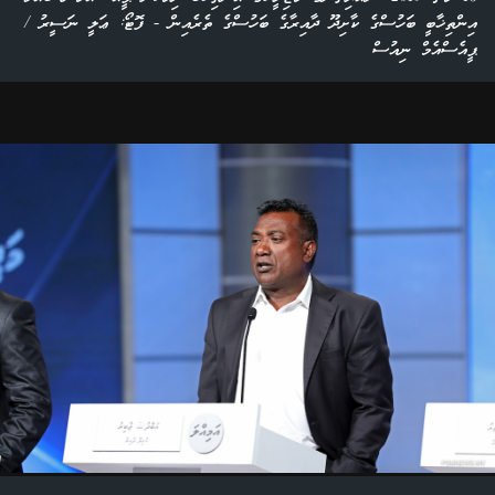
އިންތިޚާބީ ބަހުސްގެ ކާށިދޫ ދާއިރާގެ ބަހުސްގެ ތެރެއިން - ފޮޓޯ: ޢަލީ ނަސީރު /
ޕީއެސްއެމް ނިއުސް