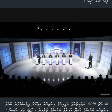
ޕީއެސްއެމް ނިއުސް
16 މާޗް 2019: ރައްޔިތުންގެ މަޖިލީހުގެ އިންތިޚާބާ ދިމާކޮށް ޕީއެސްއެމުން ބާއްވާ
އިންތިޚާބީ ބަހުސްގެ ކާށިދޫ ދާއިރާގެ ބަހުސްގެ ތެރެއިން - ފޮޓޯ: ޢަލީ ނަސީރު /