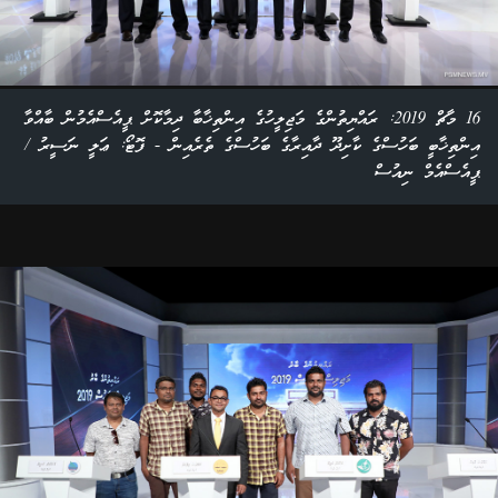
16 މާޗް 2019: ރައްޔިތުންގެ މަޖިލީހުގެ އިންތިޚާބާ ދިމާކޮށް ޕީއެސްއެމުން ބާއްވާ
އިންތިޚާބީ ބަހުސްގެ ކާށިދޫ ދާއިރާގެ ބަހުސްގެ ތެރެއިން - ފޮޓޯ: ޢަލީ ނަސީރު /
ޕީއެސްއެމް ނިއުސް