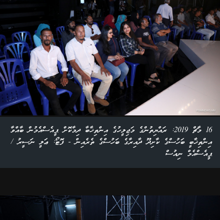
16 މާޗް 2019: ރައްޔިތުންގެ މަޖިލީހުގެ އިންތިޚާބާ ދިމާކޮށް ޕީއެސްއެމުން ބާއްވާ
އިންތިޚާބީ ބަހުސްގެ ކާށިދޫ ދާއިރާގެ ބަހުސްގެ ތެރެއިން - ފޮޓޯ: ޢަލީ ނަސީރު /
ޕީއެސްއެމް ނިއުސް