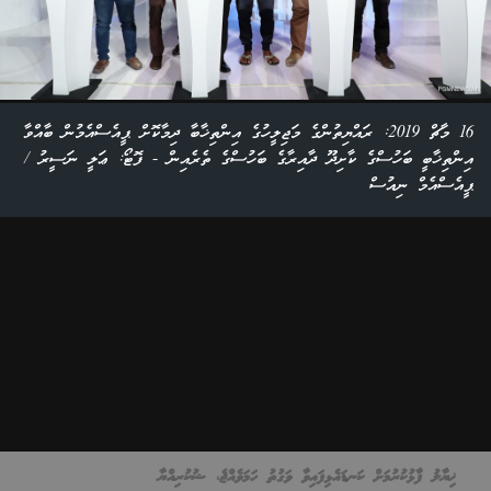
16 މާޗް 2019: ރައްޔިތުންގެ މަޖިލީހުގެ އިންތިޚާބާ ދިމާކޮށް ޕީއެސްއެމުން ބާއްވާ
އިންތިޚާބީ ބަހުސްގެ ކާށިދޫ ދާއިރާގެ ބަހުސްގެ ތެރެއިން - ފޮޓޯ: ޢަލީ ނަސީރު /
ޕީއެސްއެމް ނިއުސް
ޚިޔާލު ފާޅުކުރުމަށް ކަނޑައެޅިފައިވާ ވަގުތު ހަމަވެއްޖެ، ޝުކުރިއްޔާ