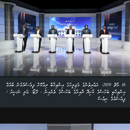
16 މާޗް 2019: ރައްޔިތުންގެ މަޖިލީހުގެ އިންތިޚާބާ ދިމާކޮށް ޕީއެސްއެމުން ބާއްވާ
އިންތިޚާބީ ބަހުސްގެ ކާށިދޫ ދާއިރާގެ ބަހުސްގެ ތެރެއިން - ފޮޓޯ: ޢަލީ ނަސީރު /
ޕީއެސްއެމް ނިއުސް