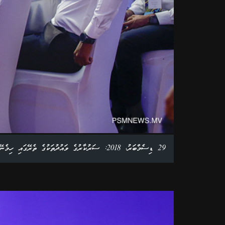
29 ޑިސެމްބަރު، 2018: ސަރުކާރުގެ ވައުދުތަކުގެ ތެރޭގައި ހިމެނޭ ގެސްޓްހައުސް ސިމްޕޯސިއަމް ފެށުމަށް ބޭއްވި ރަސްމިއްޔާތުގެ ތެރެއިން. ފޮޓޯ: އަލީ ނަސީރު /ޕީއެސްއެމްނިއުސް