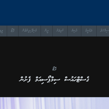
ސިއްހަތު
ތަޢުލީމު
ދުނިޔެ
ކުޅިވަރު
ދީން
މުނިފޫހިފިލުވުން
ފޮޓޯ
ވީޑި
ފޮޓޯ
ގެސްޓްހައުސް ސިމްޕޯސިއަމް ފެށުން