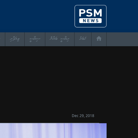
ޚަބަރު
ރިޔާސީ ބަޔާން
ސިޔާސީ
ވިޔަފާރި
Dec 29, 2018