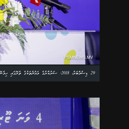
29 ޑިސެމްބަރު، 2018: ސަރުކާރުގެ ވައުދުތަކުގެ ތެރޭގައި ހިމެނޭ ގެސްޓްހައުސް ސިމްޕޯސިއަމް ފެށުމަށް ބޭއްވި ރަސްމިއްޔާތުގެ ތެރެއިން. ފޮޓޯ: އަލީ ނަސީރު /ޕީއެސްއެމްނިއުސް