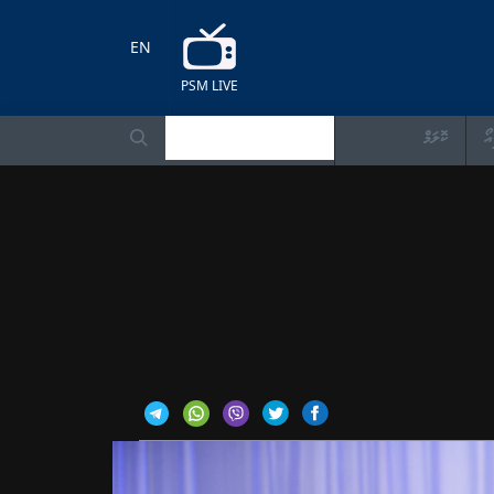
EN
PSM LIVE
އޯ
ކޮލަމް