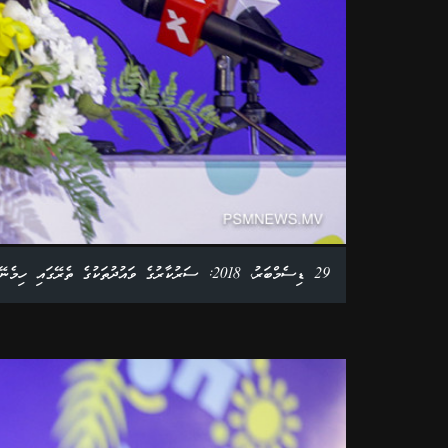
29 ޑިސެމްބަރު، 2018: ސަރުކާރުގެ ވައުދުތަކުގެ ތެރޭގައި ހިމެނޭ ގެސްޓްހައުސް ސިމްޕޯސިއަމް ފެށުމަށް ބޭއްވި ރަސްމިއްޔާތުގެ ތެރެއިން. ފޮޓޯ: އަލީ ނަސީރު /ޕީއެސްއެމްނިއުސް