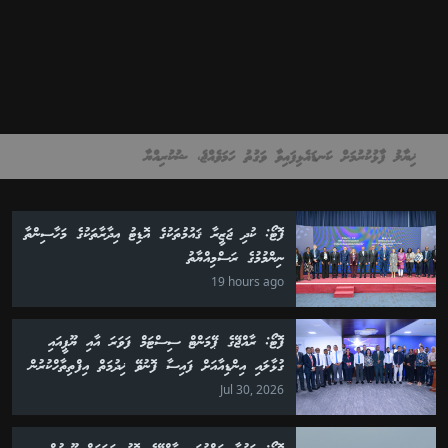
ޚިޔާލު ފާޅުކުރުމަށް ކަނޑައެޅިފައިވާ ވަގުތު ހަމަވެއްޖެ، ޝުކުރިއްޔާ
ފޮޓޯ: ކުދި ޖަޒީރާ ޤައުމުތަކުގެ އޮޑިޓު އިދާރާތަކުގެ މަހާސިންތާ
ނިންމުމުގެ ރަސްމިއްޔާތު
19 hours ago
ފޮޓޯ: ރާއްޖޭގެ ޕޭމަންޓް ސިސްޓަމް ފަވަރަ އާއި ޔޫޕީއައި
ގުޅާލައި އިންޑިއާއަށް ފައިސާ ފޮނުވޭ ޚިދުމަތް އިފްތިތާހްކުރުން
Jul 30, 2026