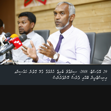
29 އޮގަސްޓް، 2018: ސިނަމާލެ ބުރިޖް ހުޅުވުމާ ގުޅޭ ގޮތުން ހައުސިންގ
މިނިސްޓްރީން ބޭއްވި ޕްރެސް ކޮންފަރެންސް.