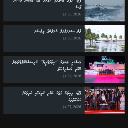
ފޮޓޯ: ހަފުތާ ބަންދުގައި ރާއްޖޭގެ ބޮޑު ބަޔަކަށް މޫސުން
ގޯސް
Jul 30, 2026
މާލެ ސަރަހައްދަށް ކުރަމުންދާ ވިއްސާރަ
Jul 30, 2026
އަސްކަރީ މަނަވަރު "ޢިމާދުއްދީން" ކޮމިޝަންކޮށްދެއްވުމަށް
ބޭއްވި ރަސްމިއްޔާތު
Jul 28, 2026
ފޮޓޯ: މިނިވަން ދުވަހު ބޭއްވި ހެވިކަމާއި ކުޅިވަރުގެ
ހަރަކާތްތައް
Jul 27, 2026