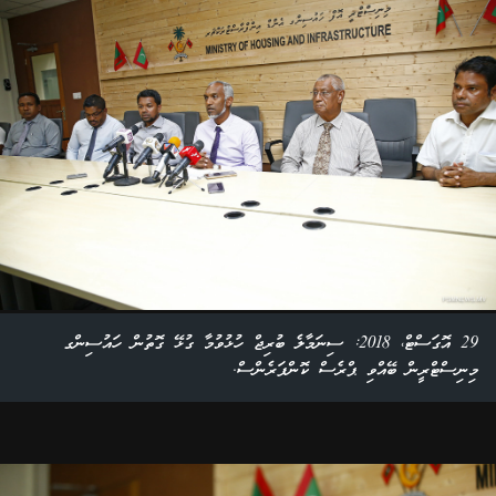
29 އޮގަސްޓް، 2018: ސިނަމާލެ ބުރިޖް ހުޅުވުމާ ގުޅޭ ގޮތުން ހައުސިންގ
މިނިސްޓްރީން ބޭއްވި ޕްރެސް ކޮންފަރެންސް.