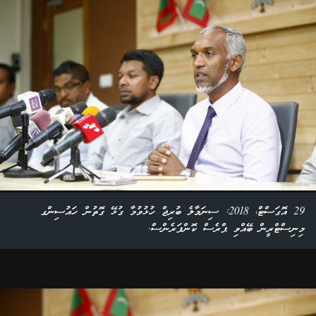
29 އޮގަސްޓް، 2018: ސިނަމާލެ ބުރިޖް ހުޅުވުމާ ގުޅޭ ގޮތުން ހައުސިންގ
މިނިސްޓްރީން ބޭއްވި ޕްރެސް ކޮންފަރެންސް.