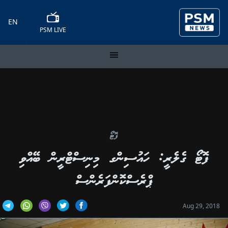
EN
PSM LIVE
ފޮޓޯ
ފޮޓޯ ގެލެރީ: ހައުސިންގ މިނިސްޓްރީން ބޭއްވި
ޕްރެސްކޮންފަރެންސް
Aug 29, 2018