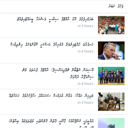
ފަހުގެ ޚަބަރު
ބަދަލުހިފުމުގެ ރޫޙު ރާއްޖޭގެ ސިޔާސީ މަޝްރަހާ ބީރައްޓެހިވެއްޖެ
in 5 hours
ހަނގުރާމަ ހުއްޓައިލުމަށް އެމެރިކާގެ އަސްކަރީ ކޮމާންޑަރުގެ އިލްތިމާސް
in 4 hours
އޭޝިއަން ނެޓްބޯލް ޗެމްޕިއަންޝިޕް: ރާއްޖޭގެ ފުރަތަމަ މެޗު
ސިންގަޕޫރާ ދެކޮޅަށް
in 4 hours
މަދިރިން ރައްކާ: އަމާން އުދަރެސް ސަރަހައްދު ސާފުކުރުމުގެ ހަރަކާތެއް
in 3 hours
އުއްމީދަކީ ކެންޕޭނާއެކު ޤާނޫނީ ގޮތުން ހޭލުންތެރި މުޖުތަމަޢެއް ބިނާވުން: