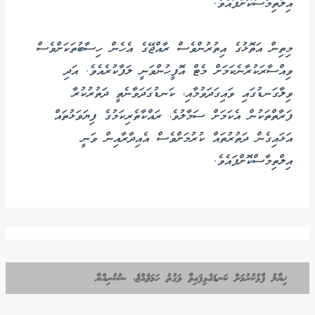
އިލްތިމާސްކޮށްފައެވެ.
މިތިން އަތޮޅުގެ އިތުރުންވެސް ރާއްޖޭގެ އެހެން ހިސާބުތަކަށްވެސް
ވިއްސާރަކުރާނެކަމަށް މެޓް އޮފީހުންވަނީ ލަފާކުރެއެވެ. އަދި
ވިލާގަނޑުގައި ވައިގަދަވުމާއި، ކަނޑުގަދަވާނެތީ ދަތުރުކުރާ
ފަރާތްތަކުން އެކަމަށް ސަމާލުވެ، ރައްކާތެރިކަމުގެ ފިޔަވަޅުތައް
އަޅައިގެން ދަތުރުތައް ކުރުމަށްވެސް އެއިދާރާއިން ވަނީ
އިލްތިމާސްކޮށްފައެވެ.
ޚިޔާލު ފާޅުކުރުމަށް ކަނޑައެޅިފައިވާ ވަގުތު ހަމަވެއްޖެ، ޝުކުރިއްޔާ