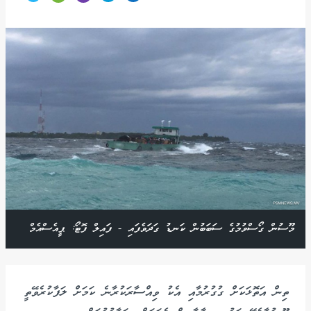
މޫސުން ގޯސްވުމުގެ ސަބަބުން ކަނޑު ގަދަވެފައި - ފައިލް ފޮޓޯ: ޕީއެސްއެމް
ތިން އަތޮޅަކަށް ގުގުރުމާއި އެކު ވިއްސާރަކުރާނެ ކަމަށް ލަފާކުރެވޭތީ