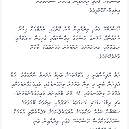
މޫސުމާބެހޭ ޤައުމީ އިދާރާއިން އެކަމަށް ސަމާލުވުމަށް
އިލްތިމާސްކޮށްފިއެވެ.
މޫސުމާބެހޭ ޤައުމީ އިދާރާއިން ބުނާ ގޮތުގައި، ރާއްޖެއަށް މިހާރު
ކުރަމުންދާ ހުޅަނގު މޫސުމުގެ ވިއްސާރައާއި ގުޅިގެން ބ.އަތޮޅާއި،
ރ.އަތޮޅާއި، ގދ.އަތޮޅުގެ ރަށްތަކަށް ގުގުރުމާއެކު ބޯކޮށް
ވާރެވެހޭނެއެވެ.
މެޓް އޮފީހުންވަނީ މި އަތޮޅުތަކަށް ވައިޓް އެލަރޓް ނެރެފައެވެ. މެޓް
އޮފީހުން ބުނީ މި ތިން އަތޮޅަށް ވިލާގަނޑުގައި ވައިގަދަވާނެކަމަށާއި،
އެގޮތުން ވިލާގަނޑުގައި 45 މޭލު ބާރުމިނަށް ވައިދަގަވާނެކަމަށެވެ.
އަދި ވިލާގަނޑުގައި ކަނޑުތައް ގަދަވުމާއި، ދިޔަވަރު ބޮޑުވުމުގެ
ސަބަބުން ބައެއް ރަށްތަކަށް އުދައަރާފާނަމަށް ލަފާކުރެވޭތީ އެކަމަށް
ސަމާލުވުމަށްވެސް މޫސުމާބެހޭ ޤައުމީ އިދާރާއިން ވަނީ