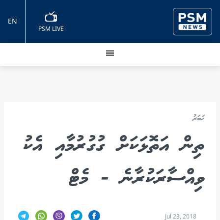
EN
PSM LIVE
ޚަބަރު
ތިން އަތޮޅަކަށް ގުގުރުމާއި އެކު
ވިއްސާރަކުރާނެ - މެޓް
Jul 23, 2018