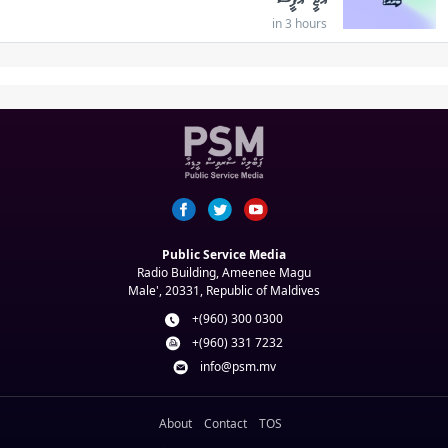
އޭޖީ އޮފީސް
in 3 hours
Public Service Media
Radio Building, Ameenee Magu
Male', 20331, Republic of Maldives
+(960) 300 0300
+(960) 331 7232
info@psm.mv
About
Contact
TOS